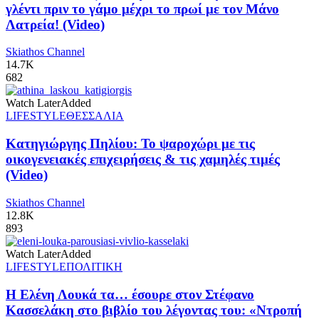
γλέντι πριν το γάμο μέχρι το πρωί με τον Μάνο
Λατρεία! (Video)
Skiathos Channel
14.7K
682
Watch Later
Added
LIFESTYLE
ΘΕΣΣΑΛΙΑ
Κατηγιώργης Πηλίου: Το ψαροχώρι με τις
οικογενειακές επιχειρήσεις & τις χαμηλές τιμές
(Video)
Skiathos Channel
12.8K
893
Watch Later
Added
LIFESTYLE
ΠΟΛΙΤΙΚΗ
Η Ελένη Λουκά τα… έσουρε στον Στέφανο
Κασσελάκη στο βιβλίο του λέγοντας του: «Ντροπή