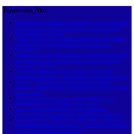
Τελευταία Νέα
Παρασκευή 7 & Σάββατο 8 Αυγούστου: Ζωντανές μουσικές
βραδιές στο Carnayo Restaurant! Δύο μοναδικά live στο
Alkyon Hotel στη Σκιάθο
Σκιάθος-Μονακό: Νέα διεθνής συμμαχία για τον βιώσιμο
τουρισμό! Στο νησί η Διευθύντρια Τουρισμού του
Πριγκιπάτου
Ο Μπόρις Τζόνσον στην Κάρυστο: Ο πρώην πρωθυπουργός
της Βρετανίας έκανε τα ψώνια του σε σούπερ μάρκετ &
χαιρετούσε τον κόσμο
«Ο πατήρ Γεράσιμος Φωκάς, ο μικρός Τζόσουα & το
συγκλονιστικό όραμα» – Η μαρτυρία που συγκινεί πιστούς
Σκόπελος: «Χτύπημα» στο κύκλωμα του «κόκκινου
χρυσού» – Κατασχέθηκαν προστατευόμενα κοράλλια αξίας
800.000 ευρώ
Το βίντεο που πρέπει να δεις, Έλληνα: Διάλεξε… τον
Μηταράκη ή τον Άγιο Σάββα του Αχιλλέως!
ΝΙΚΗ κατά κυβέρνησης για τις νέες ταυτότητες:
«Ηλεκτρονικό φακέλωμα χωρίς διαφάνεια & απαντήσεις»
Καμπανάκι από τη ΝΙΚΗ για τη Μαγνησία: «1.300 νέα
περιστατικά καρκίνου τον χρόνο – Η περιοχή δεν μπορεί να
μείνει χωρίς Ογκολογική Κλινική»