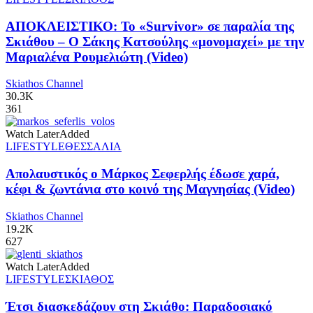
ΑΠΟΚΛΕΙΣΤΙΚΟ: Το «Survivor» σε παραλία της
Σκιάθου – Ο Σάκης Κατσούλης «μονομαχεί» με την
Μαριαλένα Ρουμελιώτη (Video)
Skiathos Channel
30.3K
361
Watch Later
Added
LIFESTYLE
ΘΕΣΣΑΛΙΑ
Απολαυστικός ο Μάρκος Σεφερλής έδωσε χαρά,
κέφι & ζωντάνια στο κοινό της Μαγνησίας (Video)
Skiathos Channel
19.2K
627
Watch Later
Added
LIFESTYLE
ΣΚΙΑΘΟΣ
Έτσι διασκεδάζουν στη Σκιάθο: Παραδοσιακό