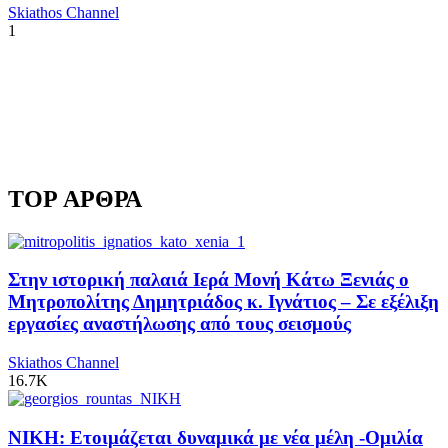
Skiathos Channel
1
TOP ΑΡΘΡΑ
Στην ιστορική παλαιά Ιερά Μονή Κάτω Ξενιάς ο
Μητροπολίτης Δημητριάδος κ. Ιγνάτιος – Σε εξέλιξη
εργασίες αναστήλωσης από τους σεισμούς
Skiathos Channel
16.7K
ΝΙΚΗ: Ετοιμάζεται δυναμικά με νέα μέλη -Ομιλία