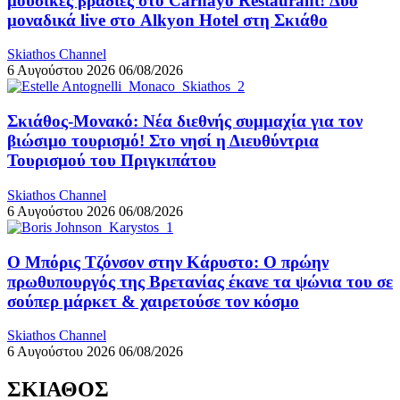
μουσικές βραδιές στο Carnayo Restaurant! Δύο
μοναδικά live στο Alkyon Hotel στη Σκιάθο
Skiathos Channel
6 Αυγούστου 2026
06/08/2026
Σκιάθος-Μονακό: Νέα διεθνής συμμαχία για τον
βιώσιμο τουρισμό! Στο νησί η Διευθύντρια
Τουρισμού του Πριγκιπάτου
Skiathos Channel
6 Αυγούστου 2026
06/08/2026
Ο Μπόρις Τζόνσον στην Κάρυστο: Ο πρώην
πρωθυπουργός της Βρετανίας έκανε τα ψώνια του σε
σούπερ μάρκετ & χαιρετούσε τον κόσμο
Skiathos Channel
6 Αυγούστου 2026
06/08/2026
ΣΚΙΑΘΟΣ