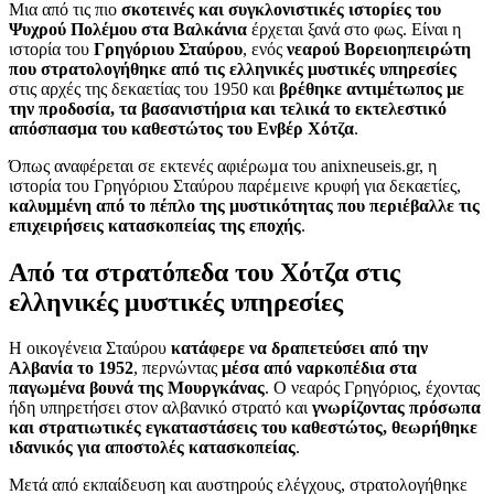
Μια από τις πιο
σκοτεινές και συγκλονιστικές ιστορίες του
Ψυχρού Πολέμου στα Βαλκάνια
έρχεται ξανά στο φως. Είναι η
ιστορία του
Γρηγόριου Σταύρου
, ενός
νεαρού Βορειοηπειρώτη
που στρατολογήθηκε από τις ελληνικές μυστικές υπηρεσίες
στις αρχές της δεκαετίας του 1950 και
βρέθηκε αντιμέτωπος με
την προδοσία, τα βασανιστήρια και τελικά το εκτελεστικό
απόσπασμα του καθεστώτος του Ενβέρ Χότζα
.
Όπως αναφέρεται σε εκτενές αφιέρωμα του anixneuseis.gr, η
ιστορία του Γρηγόριου Σταύρου παρέμεινε κρυφή για δεκαετίες,
καλυμμένη από το πέπλο της μυστικότητας που περιέβαλλε τις
επιχειρήσεις κατασκοπείας της εποχής
.
Από τα στρατόπεδα του Χότζα στις
ελληνικές μυστικές υπηρεσίες
Η οικογένεια Σταύρου
κατάφερε να δραπετεύσει από την
Αλβανία το 1952
, περνώντας
μέσα από ναρκοπέδια στα
παγωμένα βουνά της Μουργκάνας
. Ο νεαρός Γρηγόριος, έχοντας
ήδη υπηρετήσει στον αλβανικό στρατό και
γνωρίζοντας πρόσωπα
και στρατιωτικές εγκαταστάσεις του καθεστώτος, θεωρήθηκε
ιδανικός για αποστολές κατασκοπείας
.
Μετά από εκπαίδευση και αυστηρούς ελέγχους, στρατολογήθηκε