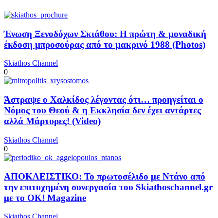
Ένωση Ξενοδόχων Σκιάθου: Η πρώτη & μοναδική
έκδοση μπροσούρας από το μακρινό 1988 (Photos)
Skiathos Channel
0
Άστραψε ο Χαλκίδος λέγοντας ότι… προηγείται ο
Νόμος του Θεού & η Εκκλησία δεν έχει αντάρτες
αλλά Μάρτυρες! (Video)
Skiathos Channel
0
ΑΠΟΚΛΕΙΣΤΙΚΟ: Το πρωτοσέλιδο με Ντάνο από
την επιτυχημένη συνεργασία του Skiathoschannel.gr
με το OK! Magazine
Skiathos Channel