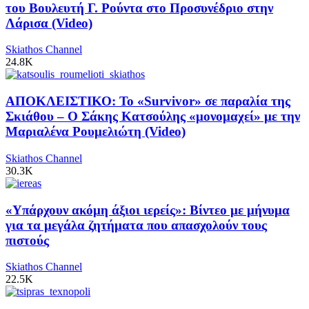
του Βουλευτή Γ. Ρούντα στο Προσυνέδριο στην
Λάρισα (Video)
Skiathos Channel
24.8K
ΑΠΟΚΛΕΙΣΤΙΚΟ: Το «Survivor» σε παραλία της
Σκιάθου – Ο Σάκης Κατσούλης «μονομαχεί» με την
Μαριαλένα Ρουμελιώτη (Video)
Skiathos Channel
30.3K
«Υπάρχουν ακόμη άξιοι ιερείς»: Βίντεο με μήνυμα
για τα μεγάλα ζητήματα που απασχολούν τους
πιστούς
Skiathos Channel
22.5K