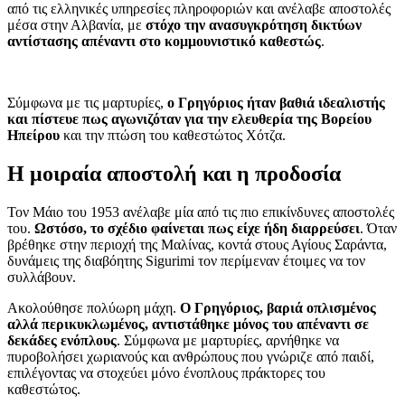
από τις ελληνικές υπηρεσίες πληροφοριών και ανέλαβε αποστολές
μέσα στην Αλβανία, με
στόχο την ανασυγκρότηση δικτύων
αντίστασης απέναντι στο κομμουνιστικό καθεστώς
.
Σύμφωνα με τις μαρτυρίες,
ο Γρηγόριος ήταν βαθιά ιδεαλιστής
και πίστευε πως αγωνιζόταν για την ελευθερία της Βορείου
Ηπείρου
και την πτώση του καθεστώτος Χότζα.
Η μοιραία αποστολή και η προδοσία
Τον Μάιο του 1953 ανέλαβε μία από τις πιο επικίνδυνες αποστολές
του.
Ωστόσο, το σχέδιο φαίνεται πως είχε ήδη διαρρεύσει
. Όταν
βρέθηκε στην περιοχή της Μαλίνας, κοντά στους Αγίους Σαράντα,
δυνάμεις της διαβόητης Sigurimi τον περίμεναν έτοιμες να τον
συλλάβουν.
Ακολούθησε πολύωρη μάχη.
Ο Γρηγόριος, βαριά οπλισμένος
αλλά περικυκλωμένος, αντιστάθηκε μόνος του απέναντι σε
δεκάδες ενόπλους
. Σύμφωνα με μαρτυρίες, αρνήθηκε να
πυροβολήσει χωριανούς και ανθρώπους που γνώριζε από παιδί,
επιλέγοντας να στοχεύει μόνο ένοπλους πράκτορες του
καθεστώτος.