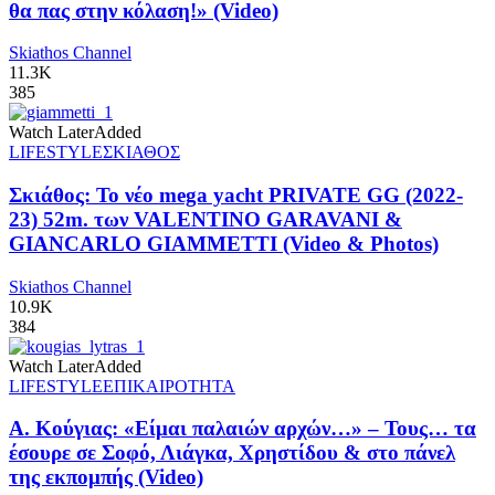
θα πας στην κόλαση!» (Video)
Skiathos Channel
11.3K
385
Watch Later
Added
LIFESTYLE
ΣΚΙΑΘΟΣ
Σκιάθος: Το νέο mega yacht PRIVATE GG (2022-
23) 52m. των VALENTINO GARAVANI &
GIANCARLO GIAMMETTI (Video & Photos)
Skiathos Channel
10.9K
384
Watch Later
Added
LIFESTYLE
ΕΠΙΚΑΙΡΟΤΗΤΑ
Α. Κούγιας: «Είμαι παλαιών αρχών…» – Τους… τα
έσουρε σε Σοφό, Λιάγκα, Χρηστίδου & στο πάνελ
της εκπομπής (Video)