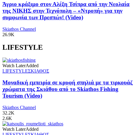
Άγριο κράξιμο στον Αλέξη Τσίπρα από την Νεολαία
της ΝΙΚΗΣ στην Τεχνόπολη – «Ντροπή» για την
συμφωνία των Πρεσπών! (Video)
Skiathos Channel
26.9K
LIFESTYLE
Watch Later
Added
LIFESTYLE
ΣΚΙΑΘΟΣ
Μοναδική εμπειρία σε κρυφή σπηλιά με τα τιρκουάζ
χρώματα της Σκιάθου από το Skiathos Fishing
Tourism (Video)
Skiathos Channel
32.2K
2.6K
Watch Later
Added
LIFESTYLE
ΣΚΙΑΘΟΣ