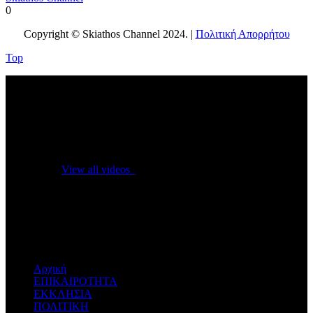
0
Copyright © Skiathos Channel 2024. |
Πολιτική Απορρήτου
Top
No videos yet!
Click on "Watch later" to put videos here
View all videos
Don't miss new videos
Sign in to see updates from your favourite channels
Αρχική
ΕΠΙΚΑΙΡΟΤΗΤΑ
ΕΚΚΛΗΣΙΑ
ΠΟΛΙΤΙΚΗ