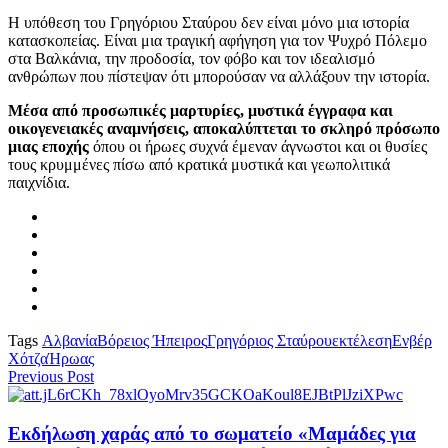
Η υπόθεση του Γρηγόριου Σταύρου δεν είναι μόνο μια ιστορία
κατασκοπείας. Είναι μια τραγική αφήγηση για τον Ψυχρό Πόλεμο
στα Βαλκάνια, την προδοσία, τον φόβο και τον ιδεαλισμό
ανθρώπων που πίστεψαν ότι μπορούσαν να αλλάξουν την ιστορία.
Μέσα από προσωπικές μαρτυρίες, μυστικά έγγραφα και
οικογενειακές αναμνήσεις, αποκαλύπτεται το σκληρό πρόσωπο
μιας εποχής
όπου οι ήρωες συχνά έμεναν άγνωστοι και οι θυσίες
τους κρυμμένες πίσω από κρατικά μυστικά και γεωπολιτικά
παιχνίδια.
Tags
Αλβανία
Βόρειος Ήπειρος
Γρηγόριος Σταύρου
εκτέλεση
Ενβέρ
Χότζα
Ήρωας
Previous Post
Εκδήλωση χαράς από το σωματείο «Μαμάδες για