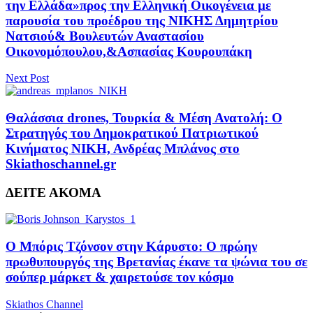
την Ελλάδα»προς την Ελληνική Οικογένεια με
παρουσία του προέδρου της ΝΙΚΗΣ Δημητρίου
Νατσιού& Βουλευτών Αναστασίου
Οικονομόπουλου,&Ασπασίας Κουρουπάκη
Next Post
Θαλάσσια drones, Τουρκία & Μέση Ανατολή: Ο
Στρατηγός του Δημοκρατικού Πατριωτικού
Κινήματος ΝΙΚΗ, Ανδρέας Μπλάνος στο
Skiathoschannel.gr
ΔΕΙΤΕ ΑΚΟΜΑ
Ο Μπόρις Τζόνσον στην Κάρυστο: Ο πρώην
πρωθυπουργός της Βρετανίας έκανε τα ψώνια του σε
σούπερ μάρκετ & χαιρετούσε τον κόσμο
Skiathos Channel