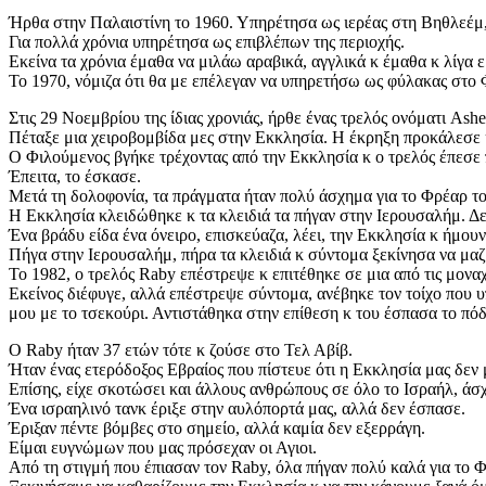
Ήρθα στην Παλαιστίνη το 1960. Υπηρέτησα ως ιερέας στη Βηθλεέμ,
Για πολλά χρόνια υπηρέτησα ως επιβλέπων της περιοχής.
Εκείνα τα χρόνια έμαθα να μιλάω αραβικά, αγγλικά κ έμαθα κ λίγα ε
Το 1970, νόμιζα ότι θα με επέλεγαν να υπηρετήσω ως φύλακας στο 
Στις 29 Νοεμβρίου της ίδιας χρονιάς, ήρθε ένας τρελός ονόματι Ashe
Πέταξε μια χειροβομβίδα μες στην Εκκλησία. Η έκρηξη προκάλεσε
Ο Φιλούμενος βγήκε τρέχοντας από την Εκκλησία κ ο τρελός έπεσε 
Έπειτα, το έσκασε.
Μετά τη δολοφονία, τα πράγματα ήταν πολύ άσχημα για το Φρέαρ τ
Η Εκκλησία κλειδώθηκε κ τα κλειδιά τα πήγαν στην Ιερουσαλήμ. Δε
Ένα βράδυ είδα ένα όνειρο, επισκεύαζα, λέει, την Εκκλησία κ ήμουν
Πήγα στην Ιερουσαλήμ, πήρα τα κλειδιά κ σύντομα ξεκίνησα να μα
Το 1982, ο τρελός Raby επέστρεψε κ επιτέθηκε σε μια από τις μονα
Εκείνος διέφυγε, αλλά επέστρεψε σύντομα, ανέβηκε τον τοίχο που 
μου με το τσεκούρι. Αντιστάθηκα στην επίθεση κ του έσπασα το πόδ
Ο Raby ήταν 37 ετών τότε κ ζούσε στο Τελ Αβίβ.
Ήταν ένας ετερόδοξος Εβραίος που πίστευε ότι η Εκκλησία μας δεν 
Επίσης, είχε σκοτώσει και άλλους ανθρώπους σε όλο το Ισραήλ, άσ
Ένα ισραηλινό τανκ έριξε στην αυλόπορτά μας, αλλά δεν έσπασε.
Έριξαν πέντε βόμβες στο σημείο, αλλά καμία δεν εξερράγη.
Είμαι ευγνώμων που μας πρόσεχαν οι Αγιοι.
Από τη στιγμή που έπιασαν τον Raby, όλα πήγαν πολύ καλά για το 