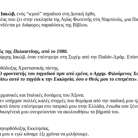
 Ιακώβ,
ενός “ιερού” πηγαδιού στη Δυτική όχθη.
έας που ζει στην εκκλησία της Αγίας Φωτεινής στη Ναμπλούς, μια Παλ
υνδέεται με διάφορες παραδόσεις της Βίβλου.
ς της Παλαιστίνης, από το 1980.
ιάρχης Ιακώβ, όταν επέστρεψε στη Συχέμ από την Παδάν-Αράμ. Επίσης
ρθόδοξης Χριστιανικής πίστης.
Ο φροντιστής του πηγαδιού πριν από εμένα, ο Αρχιμ. Φιλούμενος Χ
σω αυτό το πηγάδι κ την Εκκλησία, όσο ο Θεός μου το επιτρέπει»
.
ρμανικές και Ιταλικές δυνάμεις του Άξονα.
εν υπήρχαν πολλές καλές στιγμές που θυμάμαι από την παιδική μου ηλ
 αυτό όποτε επέστρεφα στο πατρικό μου στην Ελλάδα, ένιωθα σαν ξένο
Οικογένειά μου ονειρεύονταν να ακολουθήσω τα βήματά του.
λληνορθόδοξης Εκκλησίας.
α μου κ εγώ κάναμε έξι χρόνια να μιλήσουμε.