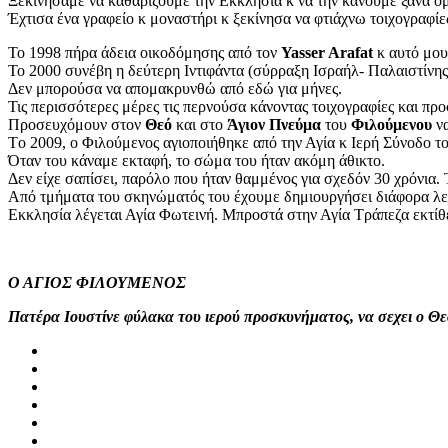
Ξεκινήσαμε να καθαρίζουμε την Εκκλησία κ να την κάνουμε ξανά ό
Έχτισα ένα γραφείο κ μοναστήρι κ ξεκίνησα να φτιάχνω τοιχογραφίε
Το 1998 πήρα άδεια οικοδόμησης από τον
Yasser Arafat
κ αυτό μου
Το 2000 συνέβη η δεύτερη Ιντιφάντα (σύρραξη Ισραήλ- Παλαιστίνη
Δεν μπορούσα να απομακρυνθώ από εδώ για μήνες.
Τις περισσότερες μέρες τις περνούσα κάνοντας τοιχογραφίες και πρ
Προσευχόμουν στον
Θεό
και στο
Άγιον
Πνεύμα
του
Φιλούμενου
να
Τo 2009, ο Φιλούμενος αγιοποιήθηκε από την Αγία κ Ιερή Σύνοδο τ
Όταν του κάναμε εκταφή, το σώμα του ήταν ακόμη άθικτο.
Δεν είχε σαπίσει, παρόλο που ήταν θαμμένος για σχεδόν 30 χρόνια
Από τμήματα του σκηνώματός του έχουμε δημιουργήσει διάφορα λεί
Εκκλησία λέγεται Αγία Φωτεινή. Μπροστά στην Αγία Τράπεζα εκτίθε
Ο ΑΓΙΟΣ ΦΙΛΟΥΜΕΝΟΣ
Πατέρα Ιουστίνε φύλακα του ιερού προσκυνήματος, να σεχει ο Θε