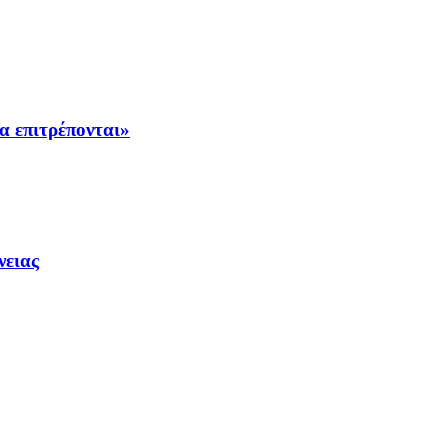
α επιτρέπονται»
νειας