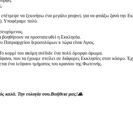
μορφη.
ς.
 επέτρεψε να ξεκινήσω ένα μεγάλο project, για να φτιάξω ξανά την Ε
ς). Υποφέραμε πολύ.
οσευχόμενος.
 βοηθήσουν να προστατευθεί η Εκκλησία.
ου Πατριαρχείου Ιεροσολύμων κ τώρα είναι Αγιος.
. Το κορμί του ακόμη ανέδιδε ένα πολύ όμορφο άρωμα.
ψανα, που τα έχουμε στείλει σε διάφορες Εκκλησίες στον κόσμο. Έχ
ται ένα λείψανο τμήματος του κρανίου της Φωτεινής.
ός καλά. Την ευλογία σου.Βοήθεια μας!🙏