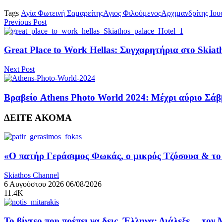
Tags
Αγία Φωτεινή Σαμαρείτης
Αγιος Φιλούμενος
Αρχιμανδρίτης Ιου
Previous Post
Great Place to Work Hellas: Συγχαρητήρια στο Skiat
Next Post
Βραβείο Athens Photo World 2024: Μέχρι αύριο Σάβ
ΔΕΙΤΕ ΑΚΟΜΑ
«Ο πατήρ Γεράσιμος Φωκάς, ο μικρός Τζόσουα & το 
Skiathos Channel
6 Αυγούστου 2026
06/08/2026
11.4K
Το βίντεο που πρέπει να δεις, Έλληνα: Διάλεξε… τον