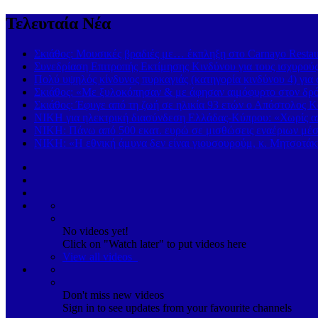
Τελευταία Νέα
Σκιάθος: Μουσικές βραδιές με… έκπληξη στο Carnayo Resta
Συνεδρίαση Επιτροπής Εκτίμησης Κινδύνου για τους ισχυρού
Πολύ υψηλός κίνδυνος πυρκαγιάς (κατηγορία κινδύνου 4) γι
Σκιάθος: «Με ξυλοκόπησαν & με άφησαν αιμόφυρτο στον δρόμ
Σκιάθος: Έφυγε από τη ζωή σε ηλικία 93 ετών ο Απόστολος Κ
ΝΙΚΗ για ηλεκτρική διασύνδεση Ελλάδας-Κύπρου: «Χωρίς απ
ΝΙΚΗ: Πάνω από 500 εκατ. ευρώ σε μισθώσεις εναέριων μέσω
ΝΙΚΗ: «Η εθνική άμυνα δεν είναι γιουσουρούμ, κ. Μητσοτάκ
No videos yet!
Click on "Watch later" to put videos here
View all videos
Don't miss new videos
Sign in to see updates from your favourite channels