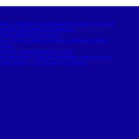
urant – Ο Κώστας Χαριτοδιπλωμένος ξεσήκωσε το κοινό!
ς ανέμους & τις υψηλές θερμοκρασίες
α σήμερα Σάββατο 8 Αυγούστου
ο» – Άγριος καβγάς με λοστάρια, μαχαίρια & σφυριά
ουκιάς
οτροπή, καμία συμφωνία δεν αρκεί»
ν πυρόσβεσης – Γιατί δεν αποκτήθηκε εθνικός στόλος;
η & κ. Δένδια» – Στο στόχαστρο τα Apache