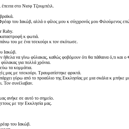
 έπειτα στο Νισφ Τζουμπέιλ.
βραϊκά.
Φρέαρ του Ιακώβ, αλλά ο φίλος μου κ σύγχρονός μου Φιλούμενος επιλ
r Raby.
 καταστροφή κ φωτιά.
πάνω του με ένα τσεκούρι κ τον σκότωσε.
ου Ιακώβ.
ν ήθελα να γίνω φύλακας, καθώς φοβόμουν ότι θα πάθαινα ό,τι και ο
 φύλακας για πολλά χρόνια.
ζεύω τα κομμάτια.
χές μας με τσεκούρι. Τραυματίστηκε φρικτά.
υπάρχει γύρω από το προαύλιο της Εκκλησίας με μια σκάλα κ μπήκε μ
ι. Τον συνέλαβαν.
μας ανήκε σε αυτό το σημείο.
χετους με την Εκκλησία μας.
Φρέαρ του Ιακώβ.