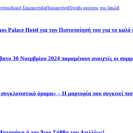
στίνος
Καλή Σαμαρείτιδα
Παλαιστίνη
Πηγάδι φρέατος του Ιακώβ
hos Palace Hotel για την Πιστοποίησή του για το καλό
βατο 30 Νοεμβρίου 2024 παραμένουν ανοιχτές οι συμμ
συγκλονιστικό όραμα» – Η μαρτυρία που συγκινεί πισ
 Μηταράκη ή τον Άγιο Σάββα του Αχιλλέως!