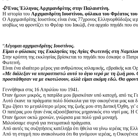
🥀
Ένας Έλληνας Αρχιμανδρίτης στην Παλαιστίνη.
Η ιστορία του
Αρχιμανδρίτη Ιουστίνου, φύλακα του Φρέατος του
Ο Αρχιμανδρίτης Ιουστίνος είναι ένας 77χρονος Ελληνορθόδοξος ιερ
ισοβίως να φροντίζει το Φρέαρ του Ιακώβ, ένα αρχαίο πηγάδι που σ
“
Λέγομαι αρχιμανδρίτης Ιουστίνος.
Είμαι ο φύλακας της Εκκλησίας της Αγίας Φωτεινής στη Ναμπλού
Στην κρύπτη της εκκλησίας βρίσκεται το πηγάδι που έσκαψε ο Πατρ
Φωτεινή.
Είναι ένα ιδιαίτερο μέρος για ανθρώπους ισλαμικής, εβραϊκής και Ο
«Με διάλεξαν να υπερασπιστώ αυτό το άγιο νερό με τη ζωή μου. 
προσπάθησαν να με σκοτώσουν, αλλά είμαι ακόμη εδώ. Θα φροντί
Γεννήθηκα στις 16 Απριλίου του 1941.
Όταν ήμουν μικρός, η πατρίδα μου βρισκόταν υπό κατοχή, από τις Γε
Αυτό έκανε τα πράγματα πολύ δύσκολα για την οικογένεια μας και δ
Έχω ζήσει το μεγαλύτερο μέρος της ζωής μου στη Δυτική Όχθη, γι’
Ο πατέρας μου ήταν ένας αξιοσέβαστος μηχανικός στο νησί μας. Η 
Όταν ήμουν οκτώ χρονών, γνώρισα μια πολύ γριά μοναχή.
Μιλούσαμε συχνά για πνευματικά πράγματα.
Από αυτές τις συζητήσεις κατέληξα ότι ήθελα να γίνω ιερέας της Ε
Από τη στιγμή που ανακοίνωσα ότι θα γινόμουν ιερέας, η Οικογένει