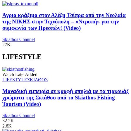
Άγριο κράξιμο στον Αλέξη Τσίπρα από την Νεολαία
της ΝΙΚΗΣ στην Τεχνόπολη – «Ντροπή» για την
συμφωνία των Πρεσπών! (Video)
Skiathos Channel
27K
LIFESTYLE
Watch Later
Added
LIFESTYLE
ΣΚΙΑΘΟΣ
Μοναδική εμπειρία σε κρυφή σπηλιά με τα τιρκουάζ
χρώματα της Σκιάθου από το Skiathos Fishing
Tourism (Video)
Skiathos Channel
32.2K
2.6K