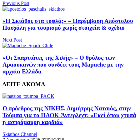
Previous Post
«Η Σκιάθος στα τυφλά;» – Παρέμβαση Απόστολου
Πασχάλη για τουρισμό χωρίς στοιχεία & σχέδιο
Next Post
«Οι Σπαρτιάτες της Χιλής» – Ο θρύλος των
Αραουκανών που συνδέει τους Mapuche με την
αρχαία Ελλάδα
ΔΕΙΤΕ ΑΚΟΜΑ
Ο πρόεδρος της ΝΙΚΗΣ, Δημήτρης Νατσιός, στην
Τούμπα για το ΠΑΟΚ-Άντερλεχτ: «Εκεί όπου χτυπά
η ασπρόμαυρη καρδιά»
Skiathos Channel
7 Αυγούστου 2026
07/08/2026