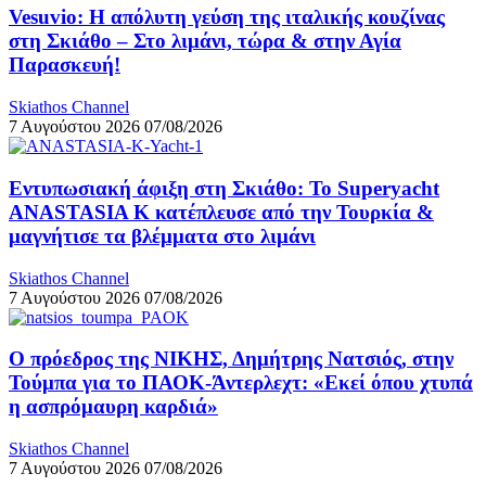
Vesuvio: Η απόλυτη γεύση της ιταλικής κουζίνας
στη Σκιάθο – Στο λιμάνι, τώρα & στην Αγία
Παρασκευή!
Skiathos Channel
7 Αυγούστου 2026
07/08/2026
Εντυπωσιακή άφιξη στη Σκιάθο: Το Superyacht
ANASTASIA K κατέπλευσε από την Τουρκία &
μαγνήτισε τα βλέμματα στο λιμάνι
Skiathos Channel
7 Αυγούστου 2026
07/08/2026
Ο πρόεδρος της ΝΙΚΗΣ, Δημήτρης Νατσιός, στην
Τούμπα για το ΠΑΟΚ-Άντερλεχτ: «Εκεί όπου χτυπά
η ασπρόμαυρη καρδιά»
Skiathos Channel
7 Αυγούστου 2026
07/08/2026