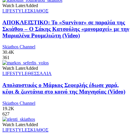
Watch Later
Added
LIFESTYLE
ΣΚΙΑΘΟΣ
ΑΠΟΚΛΕΙΣΤΙΚΟ: Το «Survivor» σε παραλία της
Σκιάθου – Ο Σάκης Κατσούλης «μονομαχεί» με την
Μαριαλένα Ρουμελιώτη (Video)
Skiathos Channel
30.4K
361
Watch Later
Added
LIFESTYLE
ΘΕΣΣΑΛΙΑ
Απολαυστικός ο Μάρκος Σεφερλής έδωσε χαρά,
κέφι & ζωντάνια στο κοινό της Μαγνησίας (Video)
Skiathos Channel
19.2K
627
Watch Later
Added
LIFESTYLE
ΣΚΙΑΘΟΣ