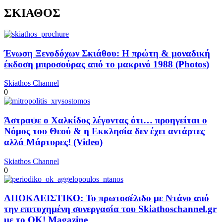
ΣΚΙΑΘΟΣ
Ένωση Ξενοδόχων Σκιάθου: Η πρώτη & μοναδική
έκδοση μπροσούρας από το μακρινό 1988 (Photos)
Skiathos Channel
0
Άστραψε ο Χαλκίδος λέγοντας ότι… προηγείται ο
Νόμος του Θεού & η Εκκλησία δεν έχει αντάρτες
αλλά Μάρτυρες! (Video)
Skiathos Channel
0
ΑΠΟΚΛΕΙΣΤΙΚΟ: Το πρωτοσέλιδο με Ντάνο από
την επιτυχημένη συνεργασία του Skiathoschannel.gr
με το OK! Magazine