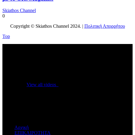
Skiathos Channel
0
Copyright © Skiathos Channel 2024. |
Πολιτική Απορρήτου
Top
No videos yet!
Click on "Watch later" to put videos here
View all videos
Don't miss new videos
Sign in to see updates from your favourite channels
Αρχική
ΕΠΙΚΑΙΡΟΤΗΤΑ