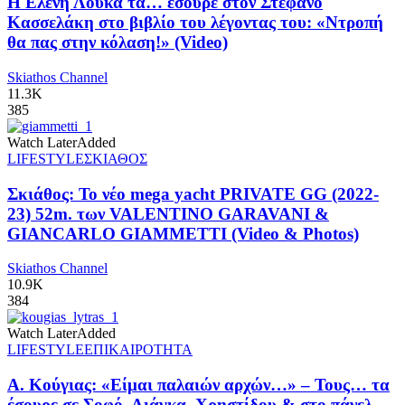
Η Ελένη Λουκά τα… έσουρε στον Στέφανο
Κασσελάκη στο βιβλίο του λέγοντας του: «Ντροπή
θα πας στην κόλαση!» (Video)
Skiathos Channel
11.3K
385
Watch Later
Added
LIFESTYLE
ΣΚΙΑΘΟΣ
Σκιάθος: Το νέο mega yacht PRIVATE GG (2022-
23) 52m. των VALENTINO GARAVANI &
GIANCARLO GIAMMETTI (Video & Photos)
Skiathos Channel
10.9K
384
Watch Later
Added
LIFESTYLE
ΕΠΙΚΑΙΡΟΤΗΤΑ
Α. Κούγιας: «Είμαι παλαιών αρχών…» – Τους… τα
έσουρε σε Σοφό, Λιάγκα, Χρηστίδου & στο πάνελ