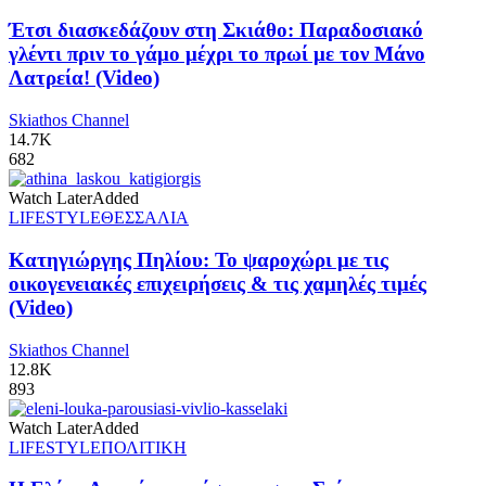
Έτσι διασκεδάζουν στη Σκιάθο: Παραδοσιακό
γλέντι πριν το γάμο μέχρι το πρωί με τον Μάνο
Λατρεία! (Video)
Skiathos Channel
14.7K
682
Watch Later
Added
LIFESTYLE
ΘΕΣΣΑΛΙΑ
Κατηγιώργης Πηλίου: Το ψαροχώρι με τις
οικογενειακές επιχειρήσεις & τις χαμηλές τιμές
(Video)
Skiathos Channel
12.8K
893
Watch Later
Added
LIFESTYLE
ΠΟΛΙΤΙΚΗ