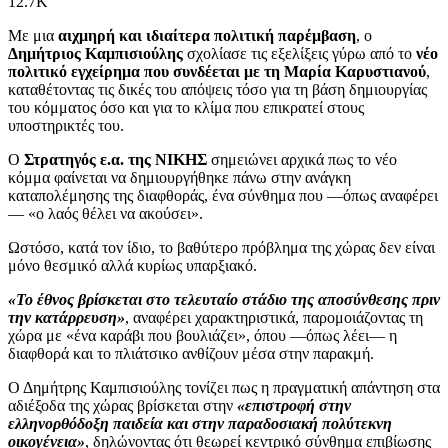
12.7K
Με μια
αιχμηρή και ιδιαίτερα πολιτική παρέμβαση
, ο
Δημήτριος Καμπισιούλης
σχολίασε τις εξελίξεις γύρω από το
νέο
πολιτικό εγχείρημα που συνδέεται με τη Μαρία Καρυστιανού
,
καταθέτοντας τις δικές του απόψεις τόσο για τη βάση δημιουργίας
του κόμματος όσο και για το κλίμα που επικρατεί στους
υποστηρικτές του.
Ο
Στρατηγός ε.α. της ΝΙΚΗΣ
σημειώνει αρχικά πως το νέο
κόμμα φαίνεται να δημιουργήθηκε πάνω στην ανάγκη
καταπολέμησης της διαφθοράς, ένα σύνθημα που —όπως αναφέρει
— «ο λαός θέλει να ακούσει».
Ωστόσο, κατά τον ίδιο, το βαθύτερο πρόβλημα της χώρας δεν είναι
μόνο θεσμικό αλλά κυρίως υπαρξιακό.
«Το έθνος βρίσκεται στο τελευταίο στάδιο της αποσύνθεσης πριν
την κατάρρευση»
, αναφέρει χαρακτηριστικά, παρομοιάζοντας τη
χώρα με «ένα καράβι που βουλιάζει», όπου —όπως λέει— η
διαφθορά και το πλιάτσικο ανθίζουν μέσα στην παρακμή.
Ο Δημήτρης Καμπισιούλης τονίζει πως η πραγματική απάντηση στα
αδιέξοδα της χώρας βρίσκεται στην
«επιστροφή στην
ελληνορθόδοξη παιδεία και στην παραδοσιακή πολύτεκνη
οικογένεια»
, δηλώνοντας ότι θεωρεί κεντρικό σύνθημα επιβίωσης