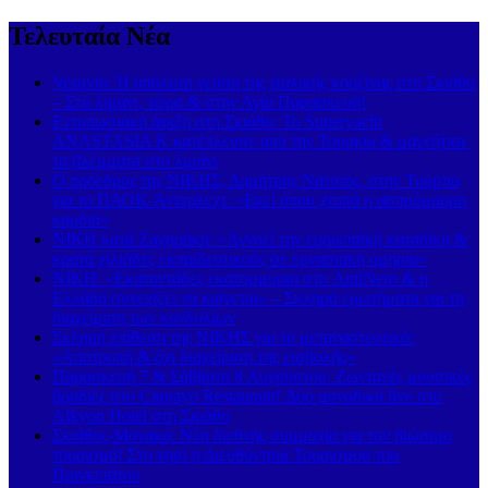
Τελευταία Νέα
Vesuvio: Η απόλυτη γεύση της ιταλικής κουζίνας στη Σκιάθο
– Στο λιμάνι, τώρα & στην Αγία Παρασκευή!
Εντυπωσιακή άφιξη στη Σκιάθο: Το Superyacht
ANASTASIA K κατέπλευσε από την Τουρκία & μαγνήτισε
τα βλέμματα στο λιμάνι
Ο πρόεδρος της ΝΙΚΗΣ, Δημήτρης Νατσιός, στην Τούμπα
για το ΠΑΟΚ-Άντερλεχτ: «Εκεί όπου χτυπά η ασπρόμαυρη
καρδιά»
ΝΙΚΗ κατά Ζαχαράκη: «Αγνοεί την ευρωπαϊκή καταδίκη &
κρατά χιλιάδες εκπαιδευτικούς σε εργασιακή ομηρία»
ΝΙΚΗ: «Εκατοντάδες εκατομμύρια στο AntiNero & η
Ελλάδα συνεχίζει να καίγεται» – Σκληρά ερωτήματα για τη
διαχείριση των κονδυλίων
Σκληρή επίθεση της ΝΙΚΗΣ για το μεταναστευτικό:
«Αποτροπή & όχι διαχείριση της εισβολής»
Παρασκευή 7 & Σάββατο 8 Αυγούστου: Ζωντανές μουσικές
βραδιές στο Carnayo Restaurant! Δύο μοναδικά live στο
Alkyon Hotel στη Σκιάθο
Σκιάθος-Μονακό: Νέα διεθνής συμμαχία για τον βιώσιμο
τουρισμό! Στο νησί η Διευθύντρια Τουρισμού του
Πριγκιπάτου