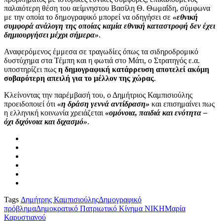
παλαιότερη θέση του αείμνηστου Βασίλη Θ. Θωμαΐδη, σύμφωνα
με την οποία το δημογραφικό μπορεί να οδηγήσει σε
«εθνική
συμφορά ανάλογη της οποίας καμία εθνική καταστροφή δεν έχει
δημιουργήσει μέχρι σήμερα»
.
Αναφερόμενος έμμεσα σε τραγωδίες όπως τα σιδηροδρομικό
δυστύχημα στα Τέμπη και η φωτιά στο Μάτι, ο Στρατηγός ε.α.
υποστηρίζει πως
η δημογραφική κατάρρευση αποτελεί ακόμη
σοβαρότερη απειλή για το μέλλον της χώρας
.
Κλείνοντας την παρέμβασή του, ο Δημήτριος Καμπισιούλης
προειδοποιεί ότι
«η δράση γεννά αντίδραση»
και επισημαίνει πως
η ελληνική κοινωνία χρειάζεται
«ομόνοια, παιδιά και ενότητα –
όχι διχόνοια και διχασμό»
.
Tags
Δημήτρης Καμπισιούλης
Δημογραφικό
πρόβλημα
Δημοκρατικό Πατριωτικό Κίνημα ΝΙΚΗ
Μαρία
Καρυστιανού