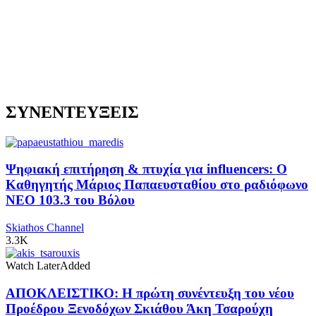
ΣΥΝΕΝΤΕΥΞΕΙΣ
Ψηφιακή επιτήρηση & πτυχία για influencers: Ο
Καθηγητής Μάριος Παπαευσταθίου στο ραδιόφωνο
NEO 103.3 του Βόλου
Skiathos Channel
3.3K
Watch Later
Added
ΑΠΟΚΛΕΙΣΤΙΚΟ: Η πρώτη συνέντευξη του νέου
Προέδρου Ξενοδόχων Σκιάθου Άκη Τσαρούχη