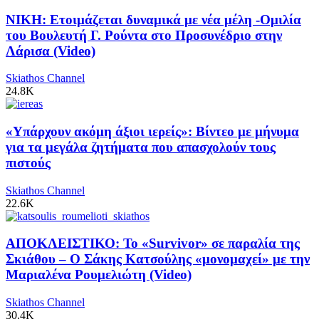
ΝΙΚΗ: Ετοιμάζεται δυναμικά με νέα μέλη -Ομιλία
του Βουλευτή Γ. Ρούντα στο Προσυνέδριο στην
Λάρισα (Video)
Skiathos Channel
24.8K
«Υπάρχουν ακόμη άξιοι ιερείς»: Βίντεο με μήνυμα
για τα μεγάλα ζητήματα που απασχολούν τους
πιστούς
Skiathos Channel
22.6K
ΑΠΟΚΛΕΙΣΤΙΚΟ: Το «Survivor» σε παραλία της
Σκιάθου – Ο Σάκης Κατσούλης «μονομαχεί» με την
Μαριαλένα Ρουμελιώτη (Video)
Skiathos Channel
30.4K