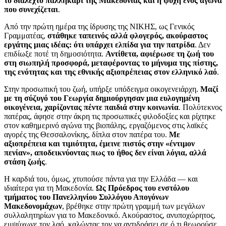
το διαλεχτό παλληκάρι της Μακεδονίας και η ψυχή ενός αγώνα
που συνεχίζεται
.
Από την πρώτη ημέρα της ίδρυσης της ΝΙΚΗΣ, ως Γενικός
Γραμματέας,
στάθηκε ταπεινός αλλά φλογερός, ακούραστος
εργάτης μιας ιδέας: ότι υπάρχει ελπίδα για την πατρίδα
. Δεν
επιδίωξε ποτέ τη δημοσιότητα.
Αντίθετα, αφιέρωσε τη ζωή του
στη σιωπηλή προσφορά, μεταφέροντας το μήνυμα της πίστης,
της ενότητας και της εθνικής αξιοπρέπειας στον ελληνικό λαό
.
Στην προσωπική του ζωή, υπήρξε υπόδειγμα οικογενειάρχη.
Μαζί
με τη σύζυγό του Γεωργία δημιούργησαν μια ευλογημένη
οικογένεια, χαρίζοντας πέντε παιδιά στην κοινωνία
. Πολύτεκνος
πατέρας, άφησε στην άκρη τις προσωπικές φιλοδοξίες και ρίχτηκε
στον καθημερινό αγώνα της βιοπάλης, εργαζόμενος στις λαϊκές
αγορές της Θεσσαλονίκης, δίπλα στον πατέρα του.
Με
αξιοπρέπεια και τιμιότητα, έμεινε πιστός στην «έντιμον
πενίαν», αποδεικνύοντας πως το ήθος δεν είναι λόγια, αλλά
στάση ζωής
.
Η καρδιά του, όμως, χτυπούσε πάντα για την Ελλάδα — και
ιδιαίτερα για τη Μακεδονία.
Ως Πρόεδρος του ενστόλου
τμήματος του Πανελληνίου Συλλόγου Απογόνων
Μακεδονομάχων
, βρέθηκε στην πρώτη γραμμή των μεγάλων
συλλαλητηρίων για το Μακεδονικό. Ακούραστος, ανυποχώρητος,
εμψύχωνε τον λαό, καλώντας τον να αντιδράσει σε ό,τι θεωρούσε