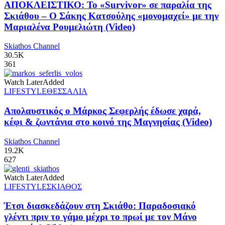
ΑΠΟΚΛΕΙΣΤΙΚΟ: Το «Survivor» σε παραλία της
Σκιάθου – Ο Σάκης Κατσούλης «μονομαχεί» με την
Μαριαλένα Ρουμελιώτη (Video)
Skiathos Channel
30.5K
361
Watch Later
Added
LIFESTYLE
ΘΕΣΣΑΛΙΑ
Απολαυστικός ο Μάρκος Σεφερλής έδωσε χαρά,
κέφι & ζωντάνια στο κοινό της Μαγνησίας (Video)
Skiathos Channel
19.2K
627
Watch Later
Added
LIFESTYLE
ΣΚΙΑΘΟΣ
Έτσι διασκεδάζουν στη Σκιάθο: Παραδοσιακό
γλέντι πριν το γάμο μέχρι το πρωί με τον Μάνο