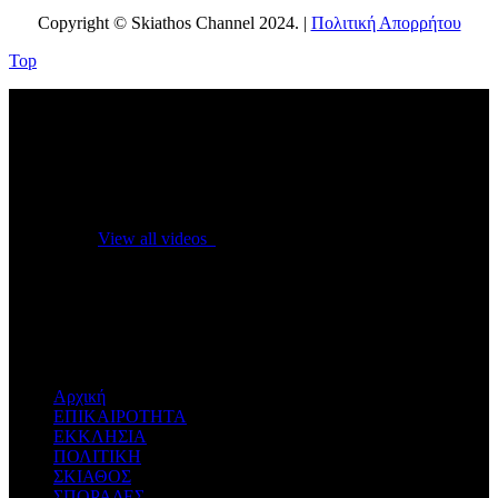
Copyright © Skiathos Channel 2024. |
Πολιτική Απορρήτου
Top
No videos yet!
Click on "Watch later" to put videos here
View all videos
Don't miss new videos
Sign in to see updates from your favourite channels
Αρχική
ΕΠΙΚΑΙΡΟΤΗΤΑ
ΕΚΚΛΗΣΙΑ
ΠΟΛΙΤΙΚΗ
ΣΚΙΑΘΟΣ
ΣΠΟΡΑΔΕΣ