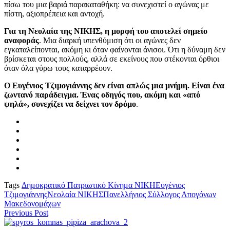
πίσω του μια βαριά παρακαταθήκη: να συνεχιστεί ο αγώνας με
πίστη, αξιοπρέπεια και αντοχή.
Για τη Νεολαία της ΝΙΚΗΣ, η μορφή του αποτελεί σημείο
αναφοράς
. Μια διαρκή υπενθύμιση ότι οι αγώνες δεν
εγκαταλείπονται, ακόμη κι όταν φαίνονται άνισοι. Ότι η δύναμη δεν
βρίσκεται στους πολλούς, αλλά σε εκείνους που στέκονται όρθιοι
όταν όλα γύρω τους καταρρέουν.
Ο Ευγένιος Τζιμογιάννης δεν είναι απλώς μια μνήμη. Είναι ένα
ζωντανό παράδειγμα. Ένας οδηγός που, ακόμη και «από
ψηλά», συνεχίζει να δείχνει τον δρόμο
.
Tags
Δημοκρατικό Πατριωτικό Κίνημα ΝΙΚΗ
Ευγένιος
Τζιμογιάννης
Νεολαία ΝΙΚΗΣ
Πανελλήνιος Σύλλογος Απογόνων
Μακεδονομάχων
Previous Post