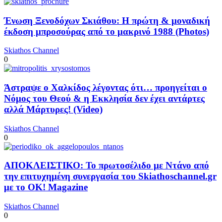
Ένωση Ξενοδόχων Σκιάθου: Η πρώτη & μοναδική
έκδοση μπροσούρας από το μακρινό 1988 (Photos)
Skiathos Channel
0
Άστραψε ο Χαλκίδος λέγοντας ότι… προηγείται ο
Νόμος του Θεού & η Εκκλησία δεν έχει αντάρτες
αλλά Μάρτυρες! (Video)
Skiathos Channel
0
ΑΠΟΚΛΕΙΣΤΙΚΟ: Το πρωτοσέλιδο με Ντάνο από
την επιτυχημένη συνεργασία του Skiathoschannel.gr
με το OK! Magazine
Skiathos Channel
0