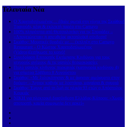
Τελευταία Νέα
Ο Χαριτοδιπλωμένος… έβαλε φωτιά στη νύχτα της Σκιάθου!
Τραγούδι, κέφι & εκλεκτή παρέα στο Carnayo
100% πληρότητα από Θεσσαλονίκη για τις Σποράδες –
«Απογειώνεται» η απευθείας ακτοπλοϊκή σύνδεση!
Σκιάθος: Μουσικές βραδιές με… έκπληξη στο Carnayo
Restaurant – Ο Κώστας Χαριτοδιπλωμένος
(Videos)ξεσήκωσε το κοινό!
Συνεδρίαση Επιτροπής Εκτίμησης Κινδύνου για τους
ισχυρούς ανέμους & τις υψηλές θερμοκρασίες
Πολύ υψηλός κίνδυνος πυρκαγιάς (κατηγορία κινδύνου 4)
για σήμερα Σάββατο 8 Αυγούστου
Σκιάθος: «Με ξυλοκόπησαν & με άφησαν αιμόφυρτο στον
δρόμο» – Άγριος καβγάς με λοστάρια, μαχαίρια & σφυριά
Σκιάθος: Έφυγε από τη ζωή σε ηλικία 93 ετών ο Απόστολος
Κουκιάς
ΝΙΚΗ για ηλεκτρική διασύνδεση Ελλάδας-Κύπρου: «Χωρίς
αποτροπή, καμία συμφωνία δεν αρκεί»