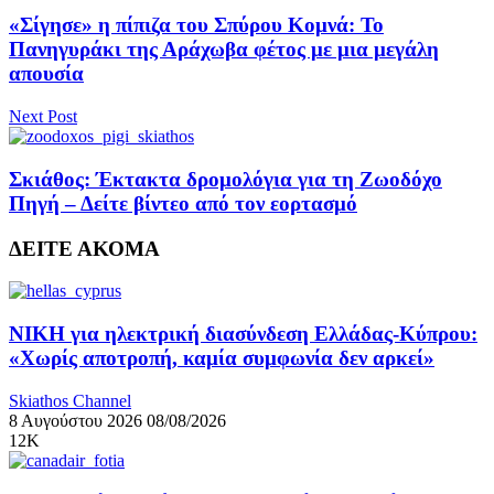
«Σίγησε» η πίπιζα του Σπύρου Κομνά: Το
Πανηγυράκι της Αράχωβα φέτος με μια μεγάλη
απουσία
Next Post
Σκιάθος: Έκτακτα δρομολόγια για τη Ζωοδόχο
Πηγή – Δείτε βίντεο από τον εορτασμό
ΔΕΙΤΕ ΑΚΟΜΑ
ΝΙΚΗ για ηλεκτρική διασύνδεση Ελλάδας-Κύπρου:
«Χωρίς αποτροπή, καμία συμφωνία δεν αρκεί»
Skiathos Channel
8 Αυγούστου 2026
08/08/2026
12K