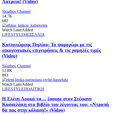
Λατρεία! (Video)
Skiathos Channel
14.7K
682
Watch Later
Added
LIFESTYLE
ΘΕΣΣΑΛΙΑ
Κατηγιώργης Πηλίου: Το ψαροχώρι με τις
οικογενειακές επιχειρήσεις & τις χαμηλές τιμές
(Video)
Skiathos Channel
12.8K
893
Watch Later
Added
LIFESTYLE
ΠΟΛΙΤΙΚΗ
Η Ελένη Λουκά τα… έσουρε στον Στέφανο
Κασσελάκη στο βιβλίο του λέγοντας του: «Ντροπή
θα πας στην κόλαση!» (Video)