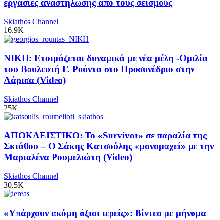
εργασίες αναστήλωσης από τους σεισμούς
Skiathos Channel
16.9K
ΝΙΚΗ: Ετοιμάζεται δυναμικά με νέα μέλη -Ομιλία
του Βουλευτή Γ. Ρούντα στο Προσυνέδριο στην
Λάρισα (Video)
Skiathos Channel
25K
ΑΠΟΚΛΕΙΣΤΙΚΟ: Το «Survivor» σε παραλία της
Σκιάθου – Ο Σάκης Κατσούλης «μονομαχεί» με την
Μαριαλένα Ρουμελιώτη (Video)
Skiathos Channel
30.5K
«Υπάρχουν ακόμη άξιοι ιερείς»: Βίντεο με μήνυμα