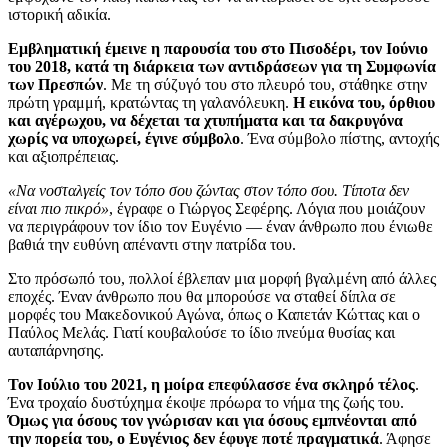
ιστορική αδικία.
Εμβληματική έμεινε η παρουσία του στο Πισοδέρι, τον Ιούνιο
του 2018, κατά τη διάρκεια των αντιδράσεων για τη Συμφωνία
των Πρεσπών
. Με τη σύζυγό του στο πλευρό του, στάθηκε στην
πρώτη γραμμή, κρατώντας τη γαλανόλευκη.
Η εικόνα του, όρθιου
και αγέρωχου, να δέχεται τα χτυπήματα και τα δακρυγόνα
χωρίς να υποχωρεί, έγινε σύμβολο
. Ένα σύμβολο πίστης, αντοχής
και αξιοπρέπειας.
«Να νοσταλγείς τον τόπο σου ζώντας στον τόπο σου. Τίποτα δεν
είναι πιο πικρό»
, έγραφε ο Γιώργος Σεφέρης. Λόγια που μοιάζουν
να περιγράφουν τον ίδιο τον Ευγένιο — έναν άνθρωπο που ένιωθε
βαθιά την ευθύνη απέναντι στην πατρίδα του.
Στο πρόσωπό του, πολλοί έβλεπαν μια μορφή βγαλμένη από άλλες
εποχές. Έναν άνθρωπο που θα μπορούσε να σταθεί δίπλα σε
μορφές του Μακεδονικού Αγώνα, όπως ο Καπετάν Κώττας και ο
Παύλος Μελάς. Γιατί κουβαλούσε το ίδιο πνεύμα θυσίας και
αυταπάρνησης.
Τον Ιούλιο του 2021, η μοίρα επεφύλασσε ένα σκληρό τέλος
.
Ένα τροχαίο δυστύχημα έκοψε πρόωρα το νήμα της ζωής του.
Όμως για όσους τον γνώρισαν και για όσους εμπνέονται από
την πορεία του, ο Ευγένιος δεν έφυγε ποτέ πραγματικά
. Άφησε