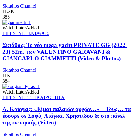
Skiathos Channel
11.3K
385
Watch Later
Added
LIFESTYLE
ΣΚΙΑΘΟΣ
Σκιάθος: Το νέο mega yacht PRIVATE GG (2022-
23) 52m. των VALENTINO GARAVANI &
GIANCARLO GIAMMETTI (Video & Photos)
Skiathos Channel
11K
384
Watch Later
Added
LIFESTYLE
ΕΠΙΚΑΙΡΟΤΗΤΑ
Α. Κούγιας: «Είμαι παλαιών αρχών…» – Τους… τα
έσουρε σε Σοφό, Λιάγκα, Χρηστίδου & στο πάνελ
της εκπομπής (Video)
Skiathos Channel