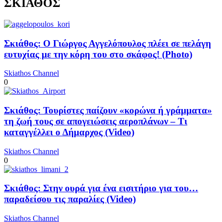
ΣΚΙΑΘΟΣ
Σκιάθος: Ο Γιώργος Αγγελόπουλος πλέει σε πελάγη
ευτυχίας με την κόρη του στο σκάφος! (Photo)
Skiathos Channel
0
Σκιάθος: Τουρίστες παίζουν «κορώνα ή γράμματα»
τη ζωή τους σε απογειώσεις αεροπλάνων – Τι
καταγγέλλει ο Δήμαρχος (Video)
Skiathos Channel
0
Σκιάθος: Στην ουρά για ένα εισιτήριο για του…
παραδείσου τις παραλίες (Video)
Skiathos Channel