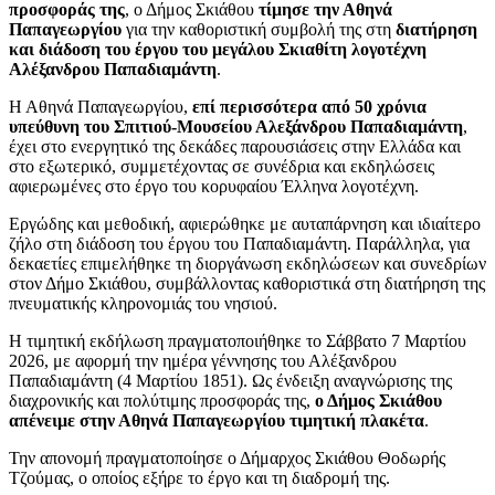
προσφοράς της
, ο Δήμος Σκιάθου
τίμησε την Αθηνά
Παπαγεωργίου
για την καθοριστική συμβολή της στη
διατήρηση
και διάδοση του έργου του μεγάλου Σκιαθίτη λογοτέχνη
Αλέξανδρου Παπαδιαμάντη
.
Η Αθηνά Παπαγεωργίου,
επί περισσότερα από 50 χρόνια
υπεύθυνη του Σπιτιού-Μουσείου Αλεξάνδρου Παπαδιαμάντη
,
έχει στο ενεργητικό της δεκάδες παρουσιάσεις στην Ελλάδα και
στο εξωτερικό, συμμετέχοντας σε συνέδρια και εκδηλώσεις
αφιερωμένες στο έργο του κορυφαίου Έλληνα λογοτέχνη.
Εργώδης και μεθοδική, αφιερώθηκε με αυταπάρνηση και ιδιαίτερο
ζήλο στη διάδοση του έργου του Παπαδιαμάντη. Παράλληλα, για
δεκαετίες επιμελήθηκε τη διοργάνωση εκδηλώσεων και συνεδρίων
στον Δήμο Σκιάθου, συμβάλλοντας καθοριστικά στη διατήρηση της
πνευματικής κληρονομιάς του νησιού.
Η τιμητική εκδήλωση πραγματοποιήθηκε το Σάββατο 7 Μαρτίου
2026, με αφορμή την ημέρα γέννησης του Αλέξανδρου
Παπαδιαμάντη (4 Μαρτίου 1851). Ως ένδειξη αναγνώρισης της
διαχρονικής και πολύτιμης προσφοράς της,
ο Δήμος Σκιάθου
απένειμε στην Αθηνά Παπαγεωργίου τιμητική πλακέτα
.
Την απονομή πραγματοποίησε ο Δήμαρχος Σκιάθου Θοδωρής
Τζούμας, ο οποίος εξήρε το έργο και τη διαδρομή της.