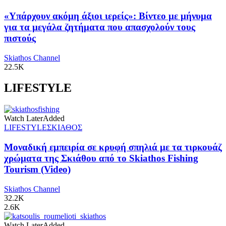
«Υπάρχουν ακόμη άξιοι ιερείς»: Βίντεο με μήνυμα
για τα μεγάλα ζητήματα που απασχολούν τους
πιστούς
Skiathos Channel
22.5K
LIFESTYLE
Watch Later
Added
LIFESTYLE
ΣΚΙΑΘΟΣ
Μοναδική εμπειρία σε κρυφή σπηλιά με τα τιρκουάζ
χρώματα της Σκιάθου από το Skiathos Fishing
Tourism (Video)
Skiathos Channel
32.2K
2.6K
Watch Later
Added