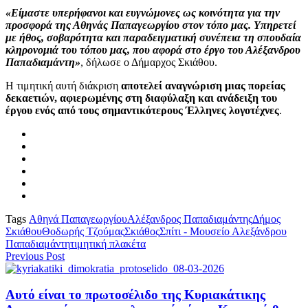
«Είμαστε υπερήφανοι και ευγνώμονες ως κοινότητα για την
προσφορά της Αθηνάς Παπαγεωργίου στον τόπο μας. Υπηρετεί
με ήθος, σοβαρότητα και παραδειγματική συνέπεια τη σπουδαία
κληρονομιά του τόπου μας, που αφορά στο έργο του Αλέξανδρου
Παπαδιαμάντη»
, δήλωσε ο Δήμαρχος Σκιάθου.
Η τιμητική αυτή διάκριση
αποτελεί αναγνώριση μιας πορείας
δεκαετιών, αφιερωμένης στη διαφύλαξη και ανάδειξη του
έργου ενός από τους σημαντικότερους Έλληνες λογοτέχνες
.
Tags
Αθηνά Παπαγεωργίου
Αλέξανδρος Παπαδιαμάντης
Δήμος
Σκιάθου
Θοδωρής Τζούμας
Σκιάθος
Σπίτι - Μουσείο Αλεξάνδρου
Παπαδιαμάντη
τιμητική πλακέτα
Previous Post
Αυτό είναι το πρωτοσέλιδο της Κυριακάτικης