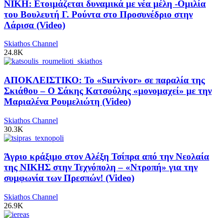
ΝΙΚΗ: Ετοιμάζεται δυναμικά με νέα μέλη -Ομιλία
του Βουλευτή Γ. Ρούντα στο Προσυνέδριο στην
Λάρισα (Video)
Skiathos Channel
24.8K
ΑΠΟΚΛΕΙΣΤΙΚΟ: Το «Survivor» σε παραλία της
Σκιάθου – Ο Σάκης Κατσούλης «μονομαχεί» με την
Μαριαλένα Ρουμελιώτη (Video)
Skiathos Channel
30.3K
Άγριο κράξιμο στον Αλέξη Τσίπρα από την Νεολαία
της ΝΙΚΗΣ στην Τεχνόπολη – «Ντροπή» για την
συμφωνία των Πρεσπών! (Video)
Skiathos Channel
26.9K