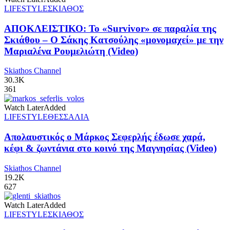
LIFESTYLE
ΣΚΙΑΘΟΣ
ΑΠΟΚΛΕΙΣΤΙΚΟ: Το «Survivor» σε παραλία της
Σκιάθου – Ο Σάκης Κατσούλης «μονομαχεί» με την
Μαριαλένα Ρουμελιώτη (Video)
Skiathos Channel
30.3K
361
Watch Later
Added
LIFESTYLE
ΘΕΣΣΑΛΙΑ
Απολαυστικός ο Μάρκος Σεφερλής έδωσε χαρά,
κέφι & ζωντάνια στο κοινό της Μαγνησίας (Video)
Skiathos Channel
19.2K
627
Watch Later
Added
LIFESTYLE
ΣΚΙΑΘΟΣ