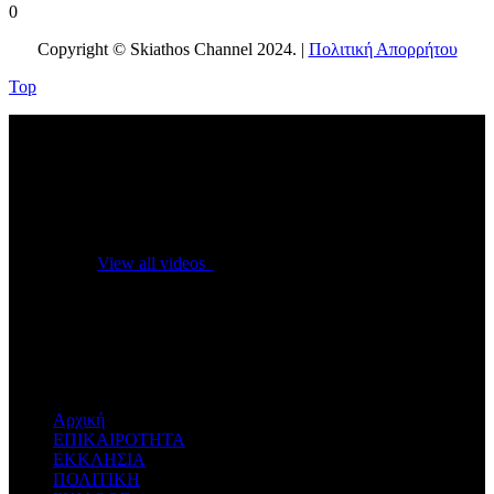
0
Copyright © Skiathos Channel 2024. |
Πολιτική Απορρήτου
Top
No videos yet!
Click on "Watch later" to put videos here
View all videos
Don't miss new videos
Sign in to see updates from your favourite channels
Αρχική
ΕΠΙΚΑΙΡΟΤΗΤΑ
ΕΚΚΛΗΣΙΑ
ΠΟΛΙΤΙΚΗ