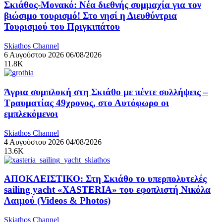
Σκιάθος-Μονακό: Νέα διεθνής συμμαχία για τον
βιώσιμο τουρισμό! Στο νησί η Διευθύντρια
Τουρισμού του Πριγκιπάτου
Skiathos Channel
6 Αυγούστου 2026
06/08/2026
11.8K
Άγρια συμπλοκή στη Σκιάθο με πέντε συλλήψεις –
Τραυματίας 49χρονος, στο Αυτόφωρο οι
εμπλεκόμενοι
Skiathos Channel
4 Αυγούστου 2026
04/08/2026
13.6K
ΑΠΟΚΛΕΙΣΤΙΚΟ: Στη Σκιάθο το υπερπολυτελές
sailing yacht «XASTERIA» του εφοπλιστή Νικόλα
Λαιμού (Videos & Photos)
Skiathos Channel