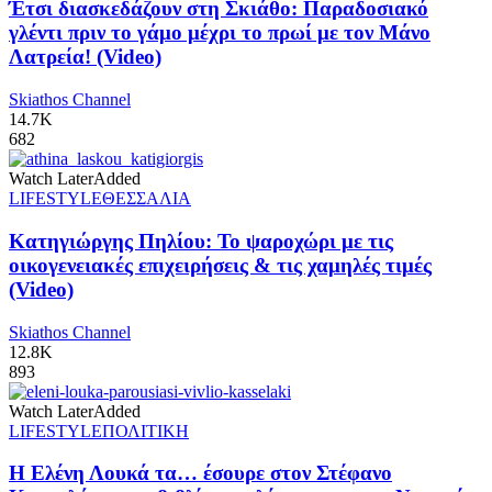
Έτσι διασκεδάζουν στη Σκιάθο: Παραδοσιακό
γλέντι πριν το γάμο μέχρι το πρωί με τον Μάνο
Λατρεία! (Video)
Skiathos Channel
14.7K
682
Watch Later
Added
LIFESTYLE
ΘΕΣΣΑΛΙΑ
Κατηγιώργης Πηλίου: Το ψαροχώρι με τις
οικογενειακές επιχειρήσεις & τις χαμηλές τιμές
(Video)
Skiathos Channel
12.8K
893
Watch Later
Added
LIFESTYLE
ΠΟΛΙΤΙΚΗ
Η Ελένη Λουκά τα… έσουρε στον Στέφανο