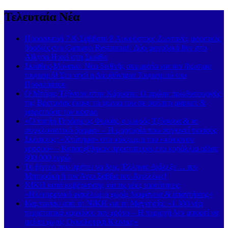
Τελευταία Νέα
Παρασκευή 7 & Σάββατο 8 Αυγούστου: Ζωντανές μουσικές
βραδιές στο Carnayo Restaurant! Δύο μοναδικά live στο
Alkyon Hotel στη Σκιάθο
Σκιάθος-Μονακό: Νέα διεθνής συμμαχία για τον βιώσιμο
τουρισμό! Στο νησί η Διευθύντρια Τουρισμού του
Πριγκιπάτου
Ο Μπόρις Τζόνσον στην Κάρυστο: Ο πρώην πρωθυπουργός
της Βρετανίας έκανε τα ψώνια του σε σούπερ μάρκετ &
χαιρετούσε τον κόσμο
«Ο πατήρ Γεράσιμος Φωκάς, ο μικρός Τζόσουα & το
συγκλονιστικό όραμα» – Η μαρτυρία που συγκινεί πιστούς
Σκόπελος: «Χτύπημα» στο κύκλωμα του «κόκκινου
χρυσού» – Κατασχέθηκαν προστατευόμενα κοράλλια αξίας
800.000 ευρώ
Το βίντεο που πρέπει να δεις, Έλληνα: Διάλεξε… τον
Μηταράκη ή τον Άγιο Σάββα του Αχιλλέως!
ΝΙΚΗ κατά κυβέρνησης για τις νέες ταυτότητες:
«Ηλεκτρονικό φακέλωμα χωρίς διαφάνεια & απαντήσεις»
Καμπανάκι από τη ΝΙΚΗ για τη Μαγνησία: «1.300 νέα
περιστατικά καρκίνου τον χρόνο – Η περιοχή δεν μπορεί να
μείνει χωρίς Ογκολογική Κλινική»