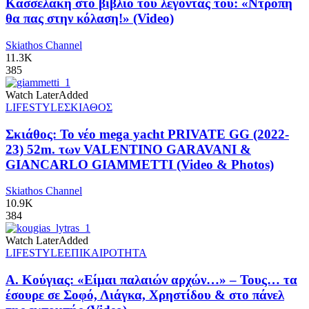
Κασσελάκη στο βιβλίο του λέγοντας του: «Ντροπή
θα πας στην κόλαση!» (Video)
Skiathos Channel
11.3K
385
Watch Later
Added
LIFESTYLE
ΣΚΙΑΘΟΣ
Σκιάθος: Το νέο mega yacht PRIVATE GG (2022-
23) 52m. των VALENTINO GARAVANI &
GIANCARLO GIAMMETTI (Video & Photos)
Skiathos Channel
10.9K
384
Watch Later
Added
LIFESTYLE
ΕΠΙΚΑΙΡΟΤΗΤΑ
Α. Κούγιας: «Είμαι παλαιών αρχών…» – Τους… τα
έσουρε σε Σοφό, Λιάγκα, Χρηστίδου & στο πάνελ