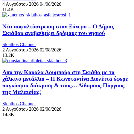
4 Αυγούστου 2026
04/08/2026
11.4K
Νέα ασφαλτόστρωση στον Ξάνεμο – Ο Δήμος
Σκιάθου αναβαθμίζει δρόμους του νησιού
Skiathos Channel
2 Αυγούστου 2026
02/08/2026
13.2K
Από την Κουάλα Λουμπούρ στη Σκιάθο με το
χάλκινο μετάλλιο – Η Κωνσταντίνα Διολέττα έφερε
παγκόσμια διάκριση & τους… Δίδυμους Πύργους
της Μαλαισίας!
Skiathos Channel
2 Αυγούστου 2026
02/08/2026
14.3K