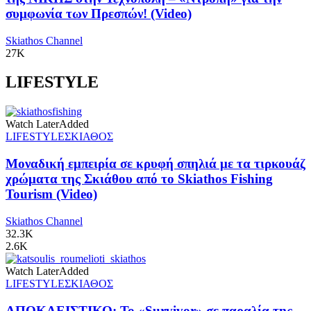
συμφωνία των Πρεσπών! (Video)
Skiathos Channel
27K
LIFESTYLE
Watch Later
Added
LIFESTYLE
ΣΚΙΑΘΟΣ
Μοναδική εμπειρία σε κρυφή σπηλιά με τα τιρκουάζ
χρώματα της Σκιάθου από το Skiathos Fishing
Tourism (Video)
Skiathos Channel
32.3K
2.6K
Watch Later
Added
LIFESTYLE
ΣΚΙΑΘΟΣ
ΑΠΟΚΛΕΙΣΤΙΚΟ: Το «Survivor» σε παραλία της