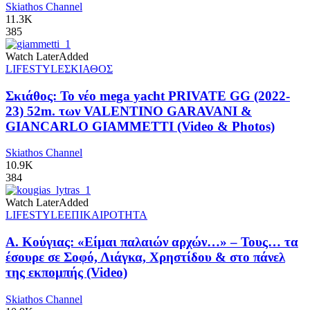
Skiathos Channel
11.3K
385
Watch Later
Added
LIFESTYLE
ΣΚΙΑΘΟΣ
Σκιάθος: Το νέο mega yacht PRIVATE GG (2022-
23) 52m. των VALENTINO GARAVANI &
GIANCARLO GIAMMETTI (Video & Photos)
Skiathos Channel
10.9K
384
Watch Later
Added
LIFESTYLE
ΕΠΙΚΑΙΡΟΤΗΤΑ
Α. Κούγιας: «Είμαι παλαιών αρχών…» – Τους… τα
έσουρε σε Σοφό, Λιάγκα, Χρηστίδου & στο πάνελ
της εκπομπής (Video)
Skiathos Channel