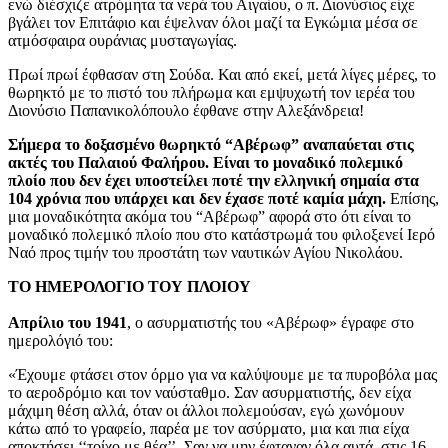
ενώ διέσχιζε ατρόμητα τα νερά του Αιγαίου, ο π. Διονύσιος είχε
βγάλει τον Επιτάφιο και έψελναν όλοι μαζί τα Εγκώμια μέσα σε
ατμόσφαιρα ουράνιας μυσταγωγίας.
Πρωί πρωί έφθασαν στη Σούδα. Και από εκεί, μετά λίγες μέρες, το
θωρηκτό με το πιστό του πλήρωμα και εμψυχωτή τον ιερέα του
Διονύσιο Παπανικολόπουλο έφθανε στην Αλεξάνδρεια!
Σήμερα το δοξασμένο θωρηκτό “Αβέρωφ” αναπαύεται στις
ακτές του Παλαιού Φαλήρου. Είναι το μοναδικό πολεμικό
πλοίο που δεν έχει υποστείλει ποτέ την ελληνική σημαία στα
104 χρόνια που υπάρχει και δεν έχασε ποτέ καμία μάχη.
Επίσης,
μια μοναδικότητα ακόμα του “Αβέρωφ” αφορά στο ότι είναι το
μοναδικό πολεμικό πλοίο που στο κατάστρωμά του φιλοξενεί Ιερό
Ναό προς τιμήν του προστάτη των ναυτικών Αγίου Νικολάου.
ΤΟ ΗΜΕΡΟΛΟΓΙΟ ΤΟΥ ΠΛΟΙΟΥ
Απρίλιο του 1941
, ο ασυρματιστής του «Αβέρωφ» έγραφε στο
ημερολόγιό του:
«Έχουμε φτάσει στον όρμο για να καλύψουμε με τα πυροβόλα μας
το αεροδρόμιο και τον ναύσταθμο. Σαν ασυρματιστής, δεν είχα
μάχιμη θέση αλλά, όταν οι άλλοι πολεμούσαν, εγώ χωνόμουν
κάτω από το γραφείο, παρέα με τον ασύρματο, μια και πια είχα
αποκτήσει ‘‘τοίχο με θέα’’. Σαν να μην έφταναν όλα αυτά, στις 16