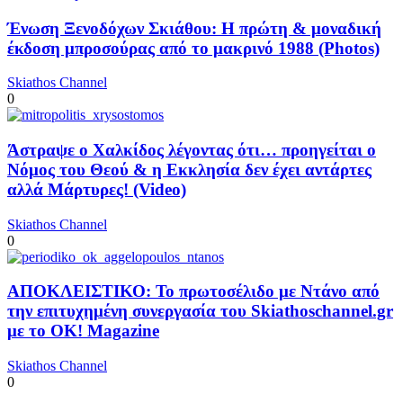
Ένωση Ξενοδόχων Σκιάθου: Η πρώτη & μοναδική
έκδοση μπροσούρας από το μακρινό 1988 (Photos)
Skiathos Channel
0
Άστραψε ο Χαλκίδος λέγοντας ότι… προηγείται ο
Νόμος του Θεού & η Εκκλησία δεν έχει αντάρτες
αλλά Μάρτυρες! (Video)
Skiathos Channel
0
ΑΠΟΚΛΕΙΣΤΙΚΟ: Το πρωτοσέλιδο με Ντάνο από
την επιτυχημένη συνεργασία του Skiathoschannel.gr
με το OK! Magazine
Skiathos Channel
0