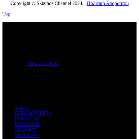
Copyright © Skiathos Channel 2024. |
Πολιτική Απορρήτου
Top
No videos yet!
Click on "Watch later" to put videos here
View all videos
Don't miss new videos
Sign in to see updates from your favourite channels
Αρχική
ΕΠΙΚΑΙΡΟΤΗΤΑ
ΕΚΚΛΗΣΙΑ
ΠΟΛΙΤΙΚΗ
ΣΚΙΑΘΟΣ
ΣΠΟΡΑΔΕΣ