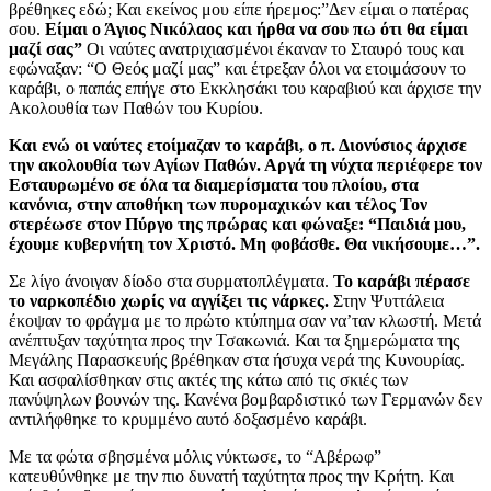
βρέθηκες εδώ; Και εκείνος μου είπε ήρεμος:”Δεν είμαι ο πατέρας
σου.
Είμαι ο Άγιος Νικόλαος και ήρθα να σου πω ότι θα είμαι
μαζί σας”
Οι ναύτες ανατριχιασμένοι έκαναν το Σταυρό τους και
εφώναξαν: “Ο Θεός μαζί μας” και έτρεξαν όλοι να ετοιμάσουν το
καράβι, ο παπάς επήγε στο Εκκλησάκι του καραβιού και άρχισε την
Ακολουθία των Παθών του Κυρίου.
Και ενώ οι ναύτες ετοίμαζαν το καράβι, ο π. Διονύσιος άρχισε
την ακολουθία των Αγίων Παθών. Αργά τη νύχτα περιέφερε τον
Εσταυρωμένο σε όλα τα διαμερίσματα του πλοίου, στα
κανόνια, στην αποθήκη των πυρομαχικών και τέλος Τον
στερέωσε στον Πύργο της πρώρας και φώναξε: “Παιδιά μου,
έχουμε κυβερνήτη τον Χριστό. Μη φοβάσθε. Θα νικήσουμε…”.
Σε λίγο άνοιγαν δίοδο στα συρματοπλέγματα.
Το καράβι πέρασε
το ναρκοπέδιο χωρίς να αγγίξει τις νάρκες.
Στην Ψυττάλεια
έκοψαν το φράγμα με το πρώτο κτύπημα σαν να’ταν κλωστή. Μετά
ανέπτυξαν ταχύτητα προς την Τσακωνιά. Και τα ξημερώματα της
Μεγάλης Παρασκευής βρέθηκαν στα ήσυχα νερά της Κυνουρίας.
Και ασφαλίσθηκαν στις ακτές της κάτω από τις σκιές των
πανύψηλων βουνών της. Κανένα βομβαρδιστικό των Γερμανών δεν
αντιλήφθηκε το κρυμμένο αυτό δοξασμένο καράβι.
Με τα φώτα σβησμένα μόλις νύκτωσε, το “Αβέρωφ”
κατευθύνθηκε με την πιο δυνατή ταχύτητα προς την Κρήτη. Και