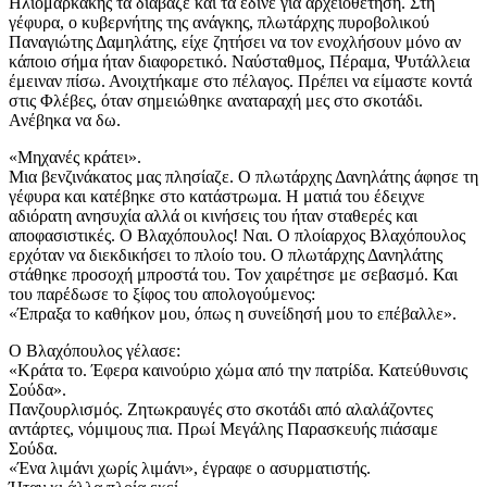
Ηλιομαρκάκης τα διάβαζε και τα έδινε για αρχειοθέτηση. Στη
γέφυρα, ο κυβερνήτης της ανάγκης, πλωτάρχης πυροβολικού
Παναγιώτης Δαμηλάτης, είχε ζητήσει να τον ενοχλήσουν μόνο αν
κάποιο σήμα ήταν διαφορετικό. Ναύσταθμος, Πέραμα, Ψυτάλλεια
έμειναν πίσω. Ανοιχτήκαμε στο πέλαγος. Πρέπει να είμαστε κοντά
στις Φλέβες, όταν σημειώθηκε αναταραχή μες στο σκοτάδι.
Ανέβηκα να δω.
«Μηχανές κράτει».
Μια βενζινάκατος μας πλησίαζε. Ο πλωτάρχης Δανηλάτης άφησε τη
γέφυρα και κατέβηκε στο κατάστρωμα. Η ματιά του έδειχνε
αδιόρατη ανησυχία αλλά οι κινήσεις του ήταν σταθερές και
αποφασιστικές. Ο Βλαχόπουλος! Ναι. Ο πλοίαρχος Βλαχόπουλος
ερχόταν να διεκδικήσει το πλοίο του. Ο πλωτάρχης Δανηλάτης
στάθηκε προσοχή μπροστά του. Τον χαιρέτησε με σεβασμό. Και
του παρέδωσε το ξίφος του απολογούμενος:
«Έπραξα το καθήκον μου, όπως η συνείδησή μου το επέβαλλε».
Ο Βλαχόπουλος γέλασε:
«Κράτα το. Έφερα καινούριο χώμα από την πατρίδα. Κατεύθυνσις
Σούδα».
Πανζουρλισμός. Ζητωκραυγές στο σκοτάδι από αλαλάζοντες
αντάρτες, νόμιμους πια. Πρωί Μεγάλης Παρασκευής πιάσαμε
Σούδα.
«Ένα λιμάνι χωρίς λιμάνι», έγραφε ο ασυρματιστής.