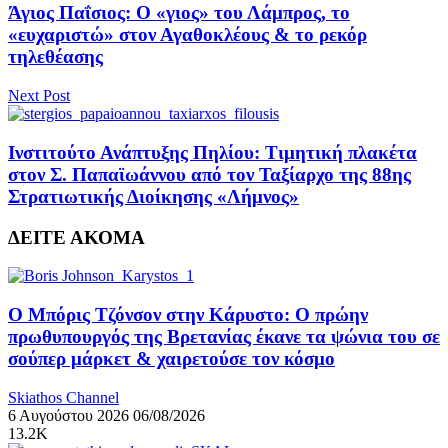
Άγιος Παΐσιος: Ο «γιος» του Λάμπρος, το
«ευχαριστώ» στον Αγαθοκλέους & το ρεκόρ
τηλεθέασης
Next Post
Ινστιτούτο Ανάπτυξης Πηλίου: Τιμητική πλακέτα
στον Σ. Παπαϊωάννου από τον Ταξίαρχο της 88ης
Στρατιωτικής Διοίκησης «Λήμνος»
ΔΕΙΤΕ ΑΚΟΜΑ
Ο Μπόρις Τζόνσον στην Κάρυστο: Ο πρώην
πρωθυπουργός της Βρετανίας έκανε τα ψώνια του σε
σούπερ μάρκετ & χαιρετούσε τον κόσμο
Skiathos Channel
6 Αυγούστου 2026
06/08/2026
13.2K