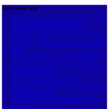
Τελευταία Νέα
Vesuvio: Η απόλυτη γεύση της ιταλικής κουζίνας στη Σκιάθο
– Στο λιμάνι, τώρα & στην Αγία Παρασκευή!
Εντυπωσιακή άφιξη στη Σκιάθο: Το Superyacht
ANASTASIA K κατέπλευσε από την Τουρκία & μαγνήτισε
τα βλέμματα στο λιμάνι
Ο πρόεδρος της ΝΙΚΗΣ, Δημήτρης Νατσιός, στην Τούμπα
για το ΠΑΟΚ-Άντερλεχτ: «Εκεί όπου χτυπά η ασπρόμαυρη
καρδιά»
ΝΙΚΗ κατά Ζαχαράκη: «Αγνοεί την ευρωπαϊκή καταδίκη &
κρατά χιλιάδες εκπαιδευτικούς σε εργασιακή ομηρία»
ΝΙΚΗ: «Εκατοντάδες εκατομμύρια στο AntiNero & η
Ελλάδα συνεχίζει να καίγεται» – Σκληρά ερωτήματα για τη
διαχείριση των κονδυλίων
Σκληρή επίθεση της ΝΙΚΗΣ για το μεταναστευτικό:
«Αποτροπή & όχι διαχείριση της εισβολής»
Παρασκευή 7 & Σάββατο 8 Αυγούστου: Ζωντανές μουσικές
βραδιές στο Carnayo Restaurant! Δύο μοναδικά live στο
Alkyon Hotel στη Σκιάθο
Σκιάθος-Μονακό: Νέα διεθνής συμμαχία για τον βιώσιμο
τουρισμό! Στο νησί η Διευθύντρια Τουρισμού του
Πριγκιπάτου