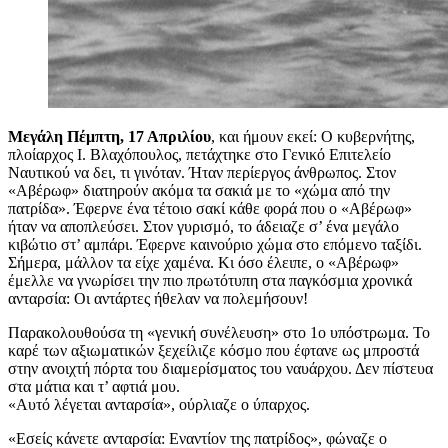
Μεγάλη Πέμπτη, 17 Απριλίου
, και ήμουν εκεί: Ο κυβερνήτης,
πλοίαρχος Ι. Βλαχόπουλος, πετάχτηκε στο Γενικό Επιτελείο
Ναυτικού να δει, τι γινόταν. Ήταν περίεργος άνθρωπος. Στον
«Αβέρωφ» διατηρούν ακόμα τα σακιά με το «χώμα από την
πατρίδα». Έφερνε ένα τέτοιο σακί κάθε φορά που ο «Αβέρωφ»
ήταν να αποπλεύσει. Στον γυρισμό, το άδειαζε σ’ ένα μεγάλο
κιβώτιο στ’ αμπάρι. Έφερνε καινούριο χώμα στο επόμενο ταξίδι.
Σήμερα, μάλλον τα είχε χαμένα. Κι όσο έλειπε, ο «Αβέρωφ»
έμελλε να γνωρίσει την πιο πρωτότυπη στα παγκόσμια χρονικά
ανταρσία: Οι αντάρτες ήθελαν να πολεμήσουν!
Παρακολουθούσα τη «γενική συνέλευση» στο 1ο υπόστρωμα. Το
καρέ των αξιωματικών ξεχείλιζε κόσμο που έφτανε ως μπροστά
στην ανοιχτή πόρτα του διαμερίσματος του ναυάρχου. Δεν πίστευα
στα μάτια και τ’ αφτιά μου.
«Αυτό λέγεται ανταρσία», ούρλιαζε ο ύπαρχος.
«Εσείς κάνετε ανταρσία: Εναντίον της πατρίδος», φώναζε ο