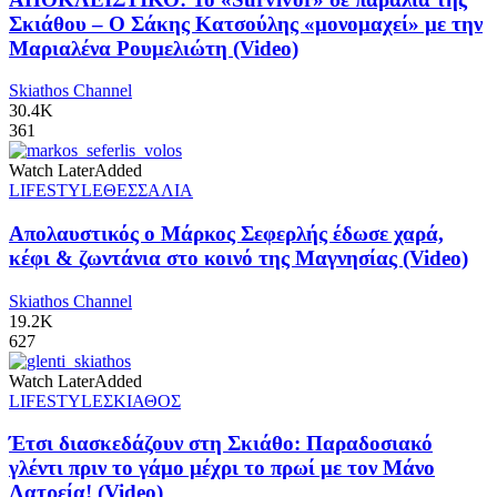
Σκιάθου – Ο Σάκης Κατσούλης «μονομαχεί» με την
Μαριαλένα Ρουμελιώτη (Video)
Skiathos Channel
30.4K
361
Watch Later
Added
LIFESTYLE
ΘΕΣΣΑΛΙΑ
Απολαυστικός ο Μάρκος Σεφερλής έδωσε χαρά,
κέφι & ζωντάνια στο κοινό της Μαγνησίας (Video)
Skiathos Channel
19.2K
627
Watch Later
Added
LIFESTYLE
ΣΚΙΑΘΟΣ
Έτσι διασκεδάζουν στη Σκιάθο: Παραδοσιακό
γλέντι πριν το γάμο μέχρι το πρωί με τον Μάνο
Λατρεία! (Video)