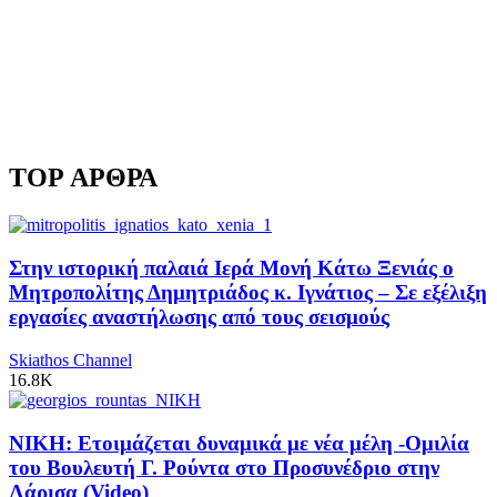
TOP ΑΡΘΡΑ
Στην ιστορική παλαιά Ιερά Μονή Κάτω Ξενιάς ο
Μητροπολίτης Δημητριάδος κ. Ιγνάτιος – Σε εξέλιξη
εργασίες αναστήλωσης από τους σεισμούς
Skiathos Channel
16.8K
ΝΙΚΗ: Ετοιμάζεται δυναμικά με νέα μέλη -Ομιλία
του Βουλευτή Γ. Ρούντα στο Προσυνέδριο στην
Λάρισα (Video)