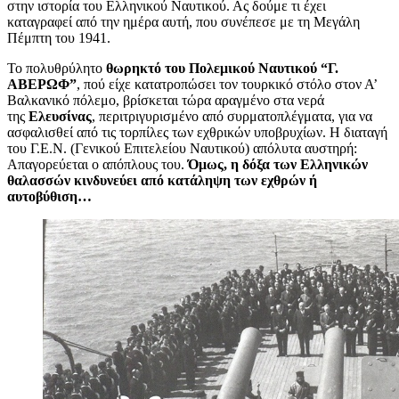
στην ιστορία του Ελληνικού Ναυτικού. Ας δούμε τι έχει
καταγραφεί από την ημέρα αυτή, που συνέπεσε με τη Μεγάλη
Πέμπτη του 1941.
Το πολυθρύλητο
θωρηκτό του Πολεμικού Ναυτικού “Γ.
ΑΒΕΡΩΦ”
, πού είχε κατατροπώσει τον τουρκικό στόλο στον Α’
Βαλκανικό πόλεμο, βρίσκεται τώρα αραγμένο στα νερά
της
Ελευσίνας
, περιτριγυρισμένο από συρματοπλέγματα, για να
ασφαλισθεί από τις τορπίλες των εχθρικών υποβρυχίων. Η διαταγή
του Γ.Ε.Ν. (Γενικού Επιτελείου Ναυτικού) απόλυτα αυστηρή:
Απαγορεύεται ο απόπλους του.
Όμως, η δόξα των Ελληνικών
θαλασσών κινδυνεύει από κατάληψη των εχθρών ή
αυτοβύθιση…