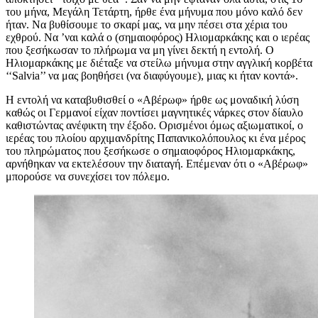
του μήνα, Μεγάλη Τετάρτη, ήρθε ένα μήνυμα που μόνο καλό δεν
ήταν. Να βυθίσουμε το σκαρί μας, να μην πέσει στα χέρια του
εχθρού. Να ’ναι καλά ο (σημαιοφόρος) Ηλιομαρκάκης και ο ιερέας
που ξεσήκωσαν το πλήρωμα να μη γίνει δεκτή η εντολή. Ο
Ηλιομαρκάκης με διέταξε να στείλω μήνυμα στην αγγλική κορβέτα
‘‘Salvia’’ να μας βοηθήσει (να διαφύγουμε), μιας κι ήταν κοντά».
Η εντολή να καταβυθισθεί ο «Αβέρωφ» ήρθε ως μοναδική λύση
καθώς οι Γερμανοί είχαν ποντίσει μαγνητικές νάρκες στον δίαυλο
καθιστώντας ανέφικτη την έξοδο. Ορισμένοι όμως αξιωματικοί, ο
ιερέας του πλοίου αρχιμανδρίτης Παπανικολόπουλος κι ένα μέρος
του πληρώματος που ξεσήκωσε ο σημαιοφόρος Ηλιομαρκάκης,
αρνήθηκαν να εκτελέσουν την διαταγή. Επέμεναν ότι ο «Αβέρωφ»
μπορούσε να συνεχίσει τον πόλεμο.