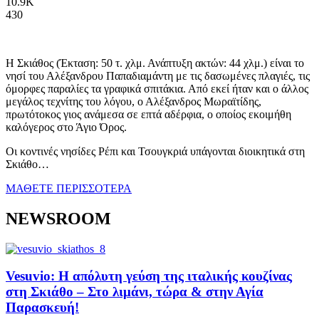
10.9K
430
Η Σκιάθος (Έκταση: 50 τ. χλμ. Ανάπτυξη ακτών: 44 χλμ.) είναι το
νησί του Αλέξανδρου Παπαδιαμάντη με τις δασωμένες πλαγιές, τις
όμορφες παραλίες τα γραφικά σπιτάκια. Από εκεί ήταν και ο άλλος
μεγάλος τεχνίτης του λόγου, ο Αλέξανδρος Μωραϊτίδης,
πρωτότοκος γιος ανάμεσα σε επτά αδέρφια, ο οποίος εκοιμήθη
καλόγερος στο Άγιο Όρος.
Οι κοντινές νησίδες Ρέπι και Τσουγκριά υπάγονται διοικητικά στη
Σκιάθο…
ΜΑΘΕΤΕ ΠΕΡΙΣΣΟΤΕΡΑ
NEWSROOM
Vesuvio: Η απόλυτη γεύση της ιταλικής κουζίνας
στη Σκιάθο – Στο λιμάνι, τώρα & στην Αγία
Παρασκευή!