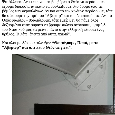
Ψυτάλλειας. Αν κι εκείνο μας βοηθήσει ο Θεός να περάσουμε,
έχουμε διακόσια τα εκατό να βουλιάξουμε στο δρόμο από τις
βόμβες των αεροπλάνων. Αν και αυτό τον κίνδυνο περάσουμε, τότε
θα σώσουμε την τιμή του “Αβέρωφ” και του Ναυτικού μας. Αν – ο
Θεός φυλάξοι – βουλιάξουμε, τότε εμείς μεν θα πάμε όλοι
δοξασμένοι στον ουρανό να βρούμε αιώνια ανάπαυση, η τιμή δε
του Ναυτικού μας θα μείνει πάντα στην ελληνική ιστορία ένας
θρύλος. Τι λέτε, έπειτα από αυτά, παιδιά”.
Και όλοι με δάκρυα φώναξαν:
“Θα φύγουμε, Παπά, με το
“Αβέρωφ” και ό,τι πει ο Θεός ας γίνει”.