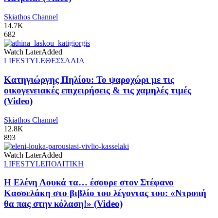
Skiathos Channel
14.7K
682
Watch Later
Added
LIFESTYLE
ΘΕΣΣΑΛΙΑ
Κατηγιώργης Πηλίου: Το ψαροχώρι με τις
οικογενειακές επιχειρήσεις & τις χαμηλές τιμές
(Video)
Skiathos Channel
12.8K
893
Watch Later
Added
LIFESTYLE
ΠΟΛΙΤΙΚΗ
Η Ελένη Λουκά τα… έσουρε στον Στέφανο
Κασσελάκη στο βιβλίο του λέγοντας του: «Ντροπή
θα πας στην κόλαση!» (Video)