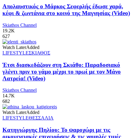
Απολαυστικός ο Μάρκος Σεφερλής έδωσε χαρά,
κέφι & ζωντάνια στο κοινό της Μαγνησίας (Video)
Skiathos Channel
19.2K
627
Watch Later
Added
LIFESTYLE
ΣΚΙΑΘΟΣ
Έτσι διασκεδάζουν στη Σκιάθο: Παραδοσιακό
γλέντι πριν το γάμο μέχρι το πρωί με τον Μάνο
Λατρεία! (Video)
Skiathos Channel
14.7K
682
Watch Later
Added
LIFESTYLE
ΘΕΣΣΑΛΙΑ
Κατηγιώργης Πηλίου: Το ψαροχώρι με τις
οικογενειακές επιχειρήσεις & τις χαμηλές τιμές