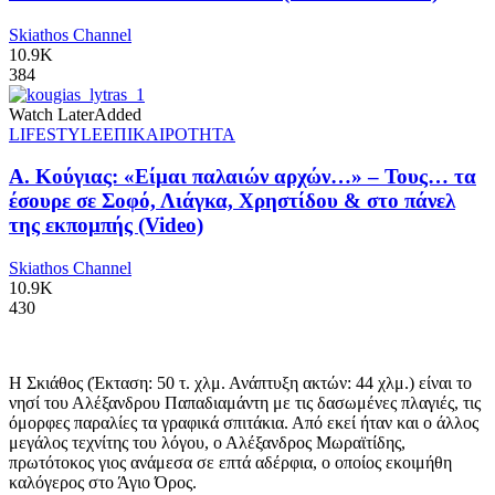
Skiathos Channel
10.9K
384
Watch Later
Added
LIFESTYLE
ΕΠΙΚΑΙΡΟΤΗΤΑ
Α. Κούγιας: «Είμαι παλαιών αρχών…» – Τους… τα
έσουρε σε Σοφό, Λιάγκα, Χρηστίδου & στο πάνελ
της εκπομπής (Video)
Skiathos Channel
10.9K
430
Η Σκιάθος (Έκταση: 50 τ. χλμ. Ανάπτυξη ακτών: 44 χλμ.) είναι το
νησί του Αλέξανδρου Παπαδιαμάντη με τις δασωμένες πλαγιές, τις
όμορφες παραλίες τα γραφικά σπιτάκια. Από εκεί ήταν και ο άλλος
μεγάλος τεχνίτης του λόγου, ο Αλέξανδρος Μωραϊτίδης,
πρωτότοκος γιος ανάμεσα σε επτά αδέρφια, ο οποίος εκοιμήθη
καλόγερος στο Άγιο Όρος.