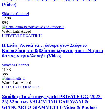
(Video)
Skiathos Channel
12.8K
893
Watch Later
Added
LIFESTYLE
ΠΟΛΙΤΙΚΗ
Η Ελένη Λουκά τα… έσουρε στον Στέφανο
Κασσελάκη στο βιβλίο του λέγοντας του: «Ντροπή
θα πας στην κόλαση!» (Video)
Skiathos Channel
11.3K
385
Watch Later
Added
LIFESTYLE
ΣΚΙΑΘΟΣ
Σκιάθος: Το νέο mega yacht PRIVATE GG (2022-
23) 52m. των VALENTINO GARAVANI &
GIANCARLO GIAMMETTI (Video & Photos)