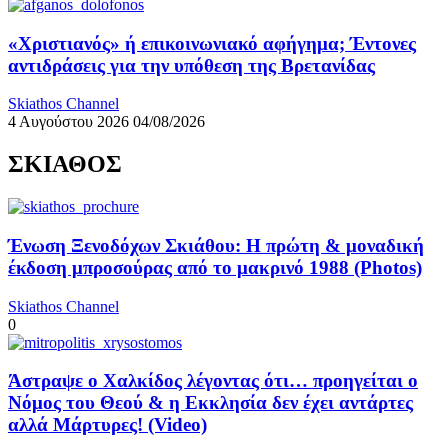
«Χριστιανός» ή επικοινωνιακό αφήγημα; Έντονες
αντιδράσεις για την υπόθεση της Βρετανίδας
Skiathos Channel
4 Αυγούστου 2026
04/08/2026
ΣΚΙΑΘΟΣ
Ένωση Ξενοδόχων Σκιάθου: Η πρώτη & μοναδική
έκδοση μπροσούρας από το μακρινό 1988 (Photos)
Skiathos Channel
0
Άστραψε ο Χαλκίδος λέγοντας ότι… προηγείται ο
Νόμος του Θεού & η Εκκλησία δεν έχει αντάρτες
αλλά Μάρτυρες! (Video)