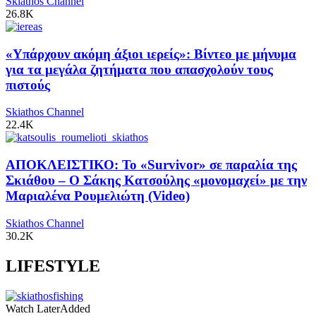
Skiathos Channel
26.8K
«Υπάρχουν ακόμη άξιοι ιερείς»: Βίντεο με μήνυμα
για τα μεγάλα ζητήματα που απασχολούν τους
πιστούς
Skiathos Channel
22.4K
ΑΠΟΚΛΕΙΣΤΙΚΟ: Το «Survivor» σε παραλία της
Σκιάθου – Ο Σάκης Κατσούλης «μονομαχεί» με την
Μαριαλένα Ρουμελιώτη (Video)
Skiathos Channel
30.2K
LIFESTYLE
Watch Later
Added