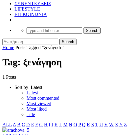
ΣΥΝΕΝΤΕΥΞΕΙΣ
LIFESTYLE
ΕΠΙΚΟΙΝΩΝΙΑ
Home
Posts Tagged "ξενάγηση"
Tag: ξενάγηση
1 Posts
Sort by:
Latest
Latest
Most commented
Most viewed
Most liked
Title
ALL
A
B
C
D
E
F
G
H
I
J
K
L
M
N
O
P
Q
R
S
T
U
V
W
X
Y
Z