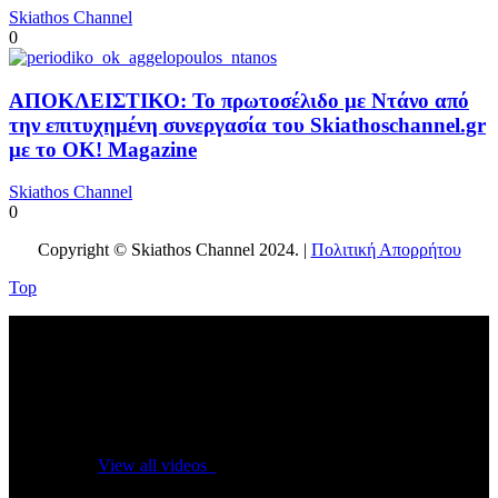
Skiathos Channel
0
ΑΠΟΚΛΕΙΣΤΙΚΟ: Το πρωτοσέλιδο με Ντάνο από
την επιτυχημένη συνεργασία του Skiathoschannel.gr
με το OK! Magazine
Skiathos Channel
0
Copyright © Skiathos Channel 2024. |
Πολιτική Απορρήτου
Top
No videos yet!
Click on "Watch later" to put videos here
View all videos