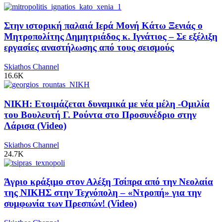
Στην ιστορική παλαιά Ιερά Μονή Κάτω Ξενιάς ο
Μητροπολίτης Δημητριάδος κ. Ιγνάτιος – Σε εξέλιξη
εργασίες αναστήλωσης από τους σεισμούς
Skiathos Channel
16.6K
ΝΙΚΗ: Ετοιμάζεται δυναμικά με νέα μέλη -Ομιλία
του Βουλευτή Γ. Ρούντα στο Προσυνέδριο στην
Λάρισα (Video)
Skiathos Channel
24.7K
Άγριο κράξιμο στον Αλέξη Τσίπρα από την Νεολαία
της ΝΙΚΗΣ στην Τεχνόπολη – «Ντροπή» για την
συμφωνία των Πρεσπών! (Video)