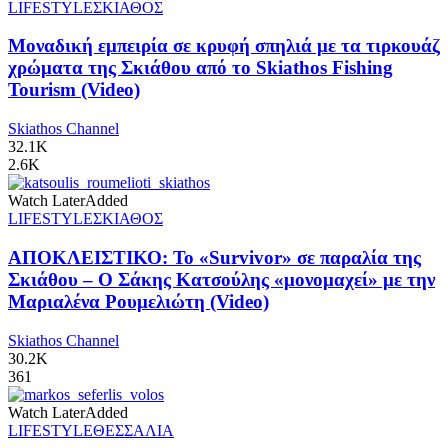
LIFESTYLE
ΣΚΙΑΘΟΣ
Μοναδική εμπειρία σε κρυφή σπηλιά με τα τιρκουάζ
χρώματα της Σκιάθου από το Skiathos Fishing
Tourism (Video)
Skiathos Channel
32.1K
2.6K
Watch Later
Added
LIFESTYLE
ΣΚΙΑΘΟΣ
ΑΠΟΚΛΕΙΣΤΙΚΟ: Το «Survivor» σε παραλία της
Σκιάθου – Ο Σάκης Κατσούλης «μονομαχεί» με την
Μαριαλένα Ρουμελιώτη (Video)
Skiathos Channel
30.2K
361
Watch Later
Added
LIFESTYLE
ΘΕΣΣΑΛΙΑ