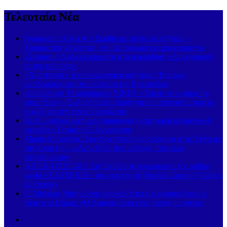
Τελευταία Νέα
Άγρια συμπλοκή στη Σκιάθο με πέντε συλλήψεις –
Τραυματίας 49χρονος, στο Αυτόφωρο οι εμπλεκόμενοι
Ξέσπασμα Χαλκιά μπροστά στα αποκαΐδια: «Δεν αγαπούν
αυτόν τον τόπο»
«Χριστιανός» ή επικοινωνιακό αφήγημα; Έντονες
αντιδράσεις για την υπόθεση της Βρετανίδας
Αποκάλυψη Τσιμπιδάρου (ΝΙΚΗ): «Έπεσε στη φάκα της
τσιμπίδας» – Σκληρή παρέμβαση για το μεταναστευτικό &
αιχμές για την εθνική ασφάλεια
Πολύ υψηλός κίνδυνος πυρκαγιάς (κατηγορία κινδύνου 4)
για αύριο Τετάρτη 05 Αυγούστου
Μαρία Μενούνος: Συγκλονιστικό προσκύνημα στην Τήνο με
την κόρη της – «Αν ο Θεός δεν υπάρχει, τότε όλα
επιτρέπονται»
ΑΠΟΚΛΕΙΣΤΙΚΟ: Στη Σκιάθο το υπερπολυτελές sailing
yacht «XASTERIA» του εφοπλιστή Νικόλα Λαιμού (Videos
& Photos)
Ο Μιχάλης Μητρούσης αποκαλύπτει τον αγαπημένο του
τόπο στο Πήλιο: «Ο Λαύκος είναι ένας τόπος με ψυχή»