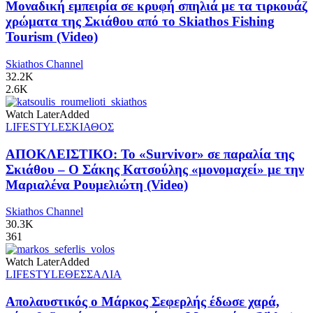
Μοναδική εμπειρία σε κρυφή σπηλιά με τα τιρκουάζ
χρώματα της Σκιάθου από το Skiathos Fishing
Tourism (Video)
Skiathos Channel
32.2K
2.6K
Watch Later
Added
LIFESTYLE
ΣΚΙΑΘΟΣ
ΑΠΟΚΛΕΙΣΤΙΚΟ: Το «Survivor» σε παραλία της
Σκιάθου – Ο Σάκης Κατσούλης «μονομαχεί» με την
Μαριαλένα Ρουμελιώτη (Video)
Skiathos Channel
30.3K
361
Watch Later
Added
LIFESTYLE
ΘΕΣΣΑΛΙΑ
Απολαυστικός ο Μάρκος Σεφερλής έδωσε χαρά,