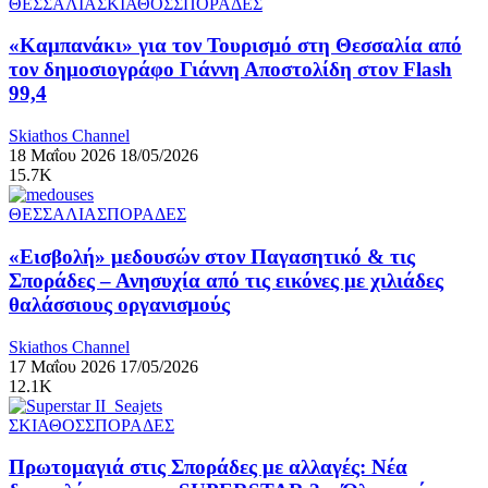
ΘΕΣΣΑΛΙΑ
ΣΚΙΑΘΟΣ
ΣΠΟΡΑΔΕΣ
«Καμπανάκι» για τον Τουρισμό στη Θεσσαλία από
τον δημοσιογράφο Γιάννη Αποστολίδη στον Flash
99,4
Skiathos Channel
18 Μαΐου 2026
18/05/2026
15.7K
ΘΕΣΣΑΛΙΑ
ΣΠΟΡΑΔΕΣ
«Εισβολή» μεδουσών στον Παγασητικό & τις
Σποράδες – Ανησυχία από τις εικόνες με χιλιάδες
θαλάσσιους οργανισμούς
Skiathos Channel
17 Μαΐου 2026
17/05/2026
12.1K
ΣΚΙΑΘΟΣ
ΣΠΟΡΑΔΕΣ
Πρωτομαγιά στις Σποράδες με αλλαγές: Νέα