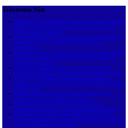
Τελευταία Νέα
Παρασκευή 7 & Σάββατο 8 Αυγούστου: Ζωντανές μουσικές
βραδιές στο Carnayo Restaurant! Δύο μοναδικά live στο
Alkyon Hotel στη Σκιάθο
Σκιάθος-Μονακό: Νέα διεθνής συμμαχία για τον βιώσιμο
τουρισμό! Στο νησί η Διευθύντρια Τουρισμού του
Πριγκιπάτου
Ο Μπόρις Τζόνσον στην Κάρυστο: Ο πρώην πρωθυπουργός
της Βρετανίας έκανε τα ψώνια του σε σούπερ μάρκετ &
χαιρετούσε τον κόσμο
«Ο πατήρ Γεράσιμος Φωκάς, ο μικρός Τζόσουα & το
συγκλονιστικό όραμα» – Η μαρτυρία που συγκινεί πιστούς
Σκόπελος: «Χτύπημα» στο κύκλωμα του «κόκκινου
χρυσού» – Κατασχέθηκαν προστατευόμενα κοράλλια αξίας
800.000 ευρώ
Το βίντεο που πρέπει να δεις, Έλληνα: Διάλεξε… τον
Μηταράκη ή τον Άγιο Σάββα του Αχιλλέως!
ΝΙΚΗ κατά κυβέρνησης για τις νέες ταυτότητες:
«Ηλεκτρονικό φακέλωμα χωρίς διαφάνεια & απαντήσεις»
Καμπανάκι από τη ΝΙΚΗ για τη Μαγνησία: «1.300 νέα
περιστατικά καρκίνου τον χρόνο – Η περιοχή δεν μπορεί να
μείνει χωρίς Ογκολογική Κλινική»