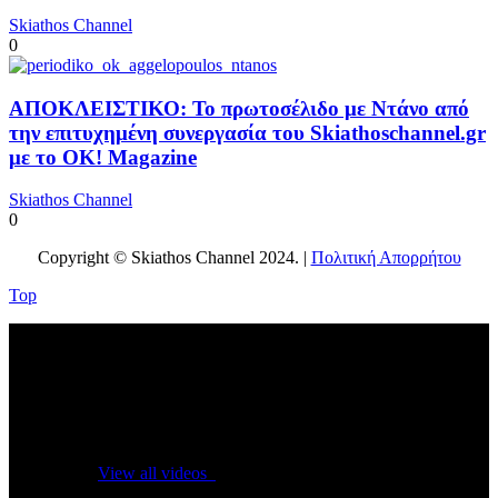
Skiathos Channel
0
ΑΠΟΚΛΕΙΣΤΙΚΟ: Το πρωτοσέλιδο με Ντάνο από
την επιτυχημένη συνεργασία του Skiathoschannel.gr
με το OK! Magazine
Skiathos Channel
0
Copyright © Skiathos Channel 2024. |
Πολιτική Απορρήτου
Top
No videos yet!
Click on "Watch later" to put videos here
View all videos