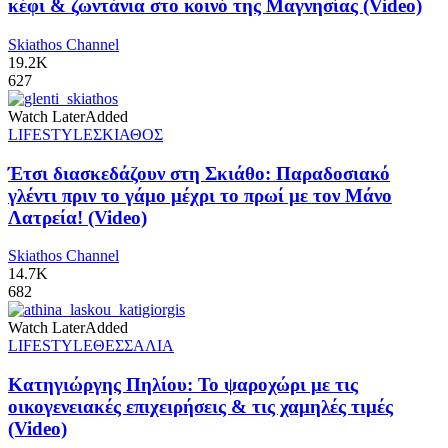
κέφι & ζωντάνια στο κοινό της Μαγνησίας (Video)
Skiathos Channel
19.2K
627
Watch Later
Added
LIFESTYLE
ΣΚΙΑΘΟΣ
Έτσι διασκεδάζουν στη Σκιάθο: Παραδοσιακό
γλέντι πριν το γάμο μέχρι το πρωί με τον Μάνο
Λατρεία! (Video)
Skiathos Channel
14.7K
682
Watch Later
Added
LIFESTYLE
ΘΕΣΣΑΛΙΑ
Κατηγιώργης Πηλίου: Το ψαροχώρι με τις
οικογενειακές επιχειρήσεις & τις χαμηλές τιμές
(Video)