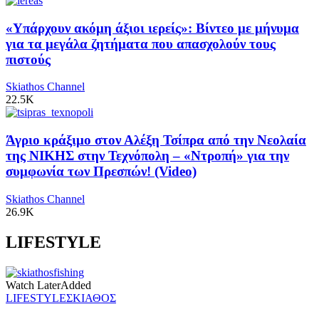
«Υπάρχουν ακόμη άξιοι ιερείς»: Βίντεο με μήνυμα
για τα μεγάλα ζητήματα που απασχολούν τους
πιστούς
Skiathos Channel
22.5K
Άγριο κράξιμο στον Αλέξη Τσίπρα από την Νεολαία
της ΝΙΚΗΣ στην Τεχνόπολη – «Ντροπή» για την
συμφωνία των Πρεσπών! (Video)
Skiathos Channel
26.9K
LIFESTYLE
Watch Later
Added
LIFESTYLE
ΣΚΙΑΘΟΣ