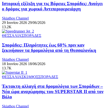
Ιστορική εξέλιξη για τις Βόρειες Σποράδες: Ανοίγει
ο δρόμος για χωρικό Αντιπεριφερειάρχη
Skiathos Channel
29 Ιουνίου 2026
29/06/2026
13.2K
ΘΕΣΣΑΛΙΑ
ΣΠΟΡΑΔΕΣ
Σποράδες: Πληρότητες έως 60% πριν καν
ξεκινήσουν τα δρομολόγια από τη Θεσσαλονίκη
Skiathos Channel
18 Ιουνίου 2026
18/06/2026
13.7K
ΘΕΣΣΑΛΙΑ
ΣΚΙΑΘΟΣ
ΣΠΟΡΑΔΕΣ
Έκτακτη αλλαγή στα δρομολόγια των Σποράδων –
Νέα ώρα αναχώρησης του SUPERSTAR II από τον
Βόλο
Skiathos Channel