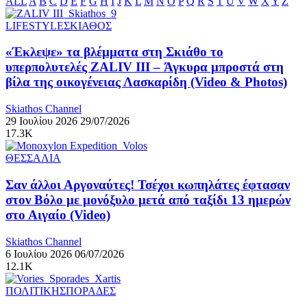
ALL
A
B
C
D
E
F
G
H
I
J
K
L
M
N
O
P
Q
R
S
T
U
V
W
X
Y
Z
LIFESTYLE
ΣΚΙΑΘΟΣ
«Έκλεψε» τα βλέμματα στη Σκιάθο το
υπερπολυτελές ZALIV III – Άγκυρα μπροστά στη
βίλα της οικογένειας Λασκαρίδη (Video & Photos)
Skiathos Channel
29 Ιουλίου 2026
29/07/2026
17.3K
ΘΕΣΣΑΛΙΑ
Σαν άλλοι Αργοναύτες! Τσέχοι κωπηλάτες έφτασαν
στον Βόλο με μονόξυλο μετά από ταξίδι 13 ημερών
στο Αιγαίο (Video)
Skiathos Channel
6 Ιουλίου 2026
06/07/2026
12.1K
ΠΟΛΙΤΙΚΗ
ΣΠΟΡΑΔΕΣ