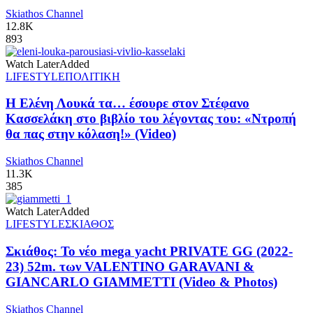
Skiathos Channel
12.8K
893
Watch Later
Added
LIFESTYLE
ΠΟΛΙΤΙΚΗ
Η Ελένη Λουκά τα… έσουρε στον Στέφανο
Κασσελάκη στο βιβλίο του λέγοντας του: «Ντροπή
θα πας στην κόλαση!» (Video)
Skiathos Channel
11.3K
385
Watch Later
Added
LIFESTYLE
ΣΚΙΑΘΟΣ
Σκιάθος: Το νέο mega yacht PRIVATE GG (2022-
23) 52m. των VALENTINO GARAVANI &
GIANCARLO GIAMMETTI (Video & Photos)
Skiathos Channel