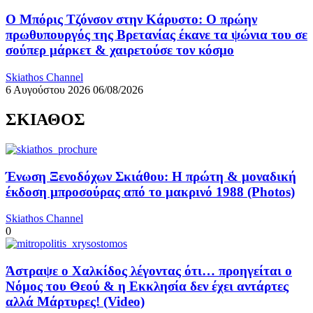
Ο Μπόρις Τζόνσον στην Κάρυστο: Ο πρώην
πρωθυπουργός της Βρετανίας έκανε τα ψώνια του σε
σούπερ μάρκετ & χαιρετούσε τον κόσμο
Skiathos Channel
6 Αυγούστου 2026
06/08/2026
ΣΚΙΑΘΟΣ
Ένωση Ξενοδόχων Σκιάθου: Η πρώτη & μοναδική
έκδοση μπροσούρας από το μακρινό 1988 (Photos)
Skiathos Channel
0
Άστραψε ο Χαλκίδος λέγοντας ότι… προηγείται ο
Νόμος του Θεού & η Εκκλησία δεν έχει αντάρτες
αλλά Μάρτυρες! (Video)