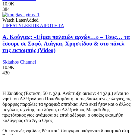
10.9K
384
Watch Later
Added
LIFESTYLE
ΕΠΙΚΑΙΡΟΤΗΤΑ
Α. Κούγιας: «Είμαι παλαιών αρχών…» – Τους… τα
έσουρε σε Σοφό, Λιάγκα, Χρηστίδου & στο πάνελ
της εκπομπής (Video)
Skiathos Channel
10.9K
430
Η Σκιάθος (Έκταση: 50 τ. χλμ. Ανάπτυξη ακτών: 44 χλμ.) είναι το
νησί του Αλέξανδρου Παπαδιαμάντη με τις δασωμένες πλαγιές, τις
όμορφες παραλίες τα γραφικά σπιτάκια. Από εκεί ήταν και ο άλλος
μεγάλος τεχνίτης του λόγου, ο Αλέξανδρος Μωραϊτίδης,
πρωτότοκος γιος ανάμεσα σε επτά αδέρφια, ο οποίος εκοιμήθη
καλόγερος στο Άγιο Όρος.
Οι κοντινές νησίδες Ρέπι και Τσουγκριά υπάγονται διοικητικά στη