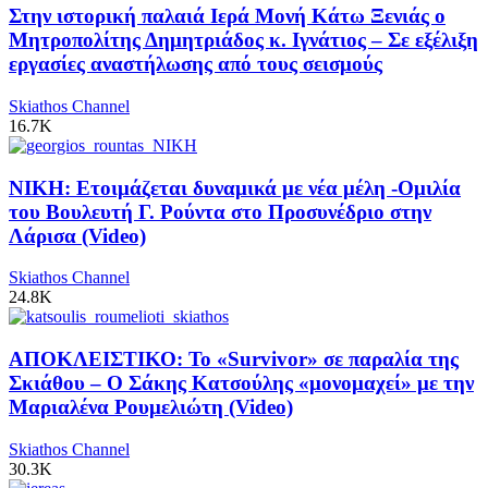
Στην ιστορική παλαιά Ιερά Μονή Κάτω Ξενιάς ο
Μητροπολίτης Δημητριάδος κ. Ιγνάτιος – Σε εξέλιξη
εργασίες αναστήλωσης από τους σεισμούς
Skiathos Channel
16.7K
ΝΙΚΗ: Ετοιμάζεται δυναμικά με νέα μέλη -Ομιλία
του Βουλευτή Γ. Ρούντα στο Προσυνέδριο στην
Λάρισα (Video)
Skiathos Channel
24.8K
ΑΠΟΚΛΕΙΣΤΙΚΟ: Το «Survivor» σε παραλία της
Σκιάθου – Ο Σάκης Κατσούλης «μονομαχεί» με την
Μαριαλένα Ρουμελιώτη (Video)
Skiathos Channel
30.3K