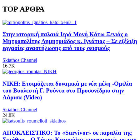
TOP ΑΡΘΡΑ
Στην ιστορική παλαιά Ιερά Μονή Κάτω Ξενιάς ο
Μητροπολίτης Δημητριάδος κ. Ιγνάτιος – Σε εξέλιξη
εργασίες αναστήλωσης από τους σεισμούς
Skiathos Channel
16.7K
ΝΙΚΗ: Ετοιμάζεται δυναμικά με νέα μέλη -Ομιλία
του Βουλευτή Γ. Ρούντα στο Προσυνέδριο στην
Λάρισα (Video)
Skiathos Channel
24.8K
ΑΠΟΚΛΕΙΣΤΙΚΟ: Το «Survivor» σε παραλία της
Σκιάθου – Ο Σάκης Κατσούλης «μονομαχεί» με την