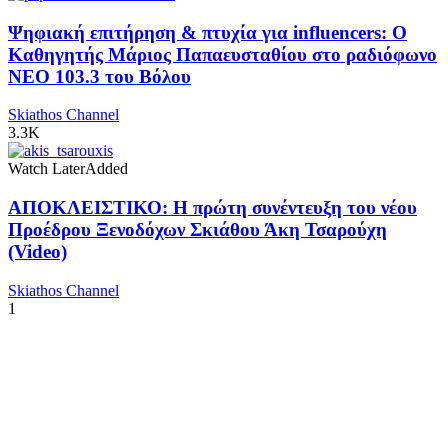
Ψηφιακή επιτήρηση & πτυχία για influencers: Ο
Καθηγητής Μάριος Παπαευσταθίου στο ραδιόφωνο
NEO 103.3 του Βόλου
Skiathos Channel
3.3K
Watch Later
Added
ΑΠΟΚΛΕΙΣΤΙΚΟ: Η πρώτη συνέντευξη του νέου
Προέδρου Ξενοδόχων Σκιάθου Άκη Τσαρούχη
(Video)
Skiathos Channel
1