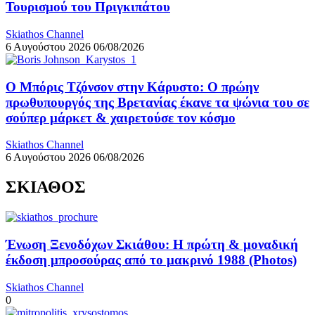
Τουρισμού του Πριγκιπάτου
Skiathos Channel
6 Αυγούστου 2026
06/08/2026
Ο Μπόρις Τζόνσον στην Κάρυστο: Ο πρώην
πρωθυπουργός της Βρετανίας έκανε τα ψώνια του σε
σούπερ μάρκετ & χαιρετούσε τον κόσμο
Skiathos Channel
6 Αυγούστου 2026
06/08/2026
ΣΚΙΑΘΟΣ
Ένωση Ξενοδόχων Σκιάθου: Η πρώτη & μοναδική
έκδοση μπροσούρας από το μακρινό 1988 (Photos)
Skiathos Channel
0