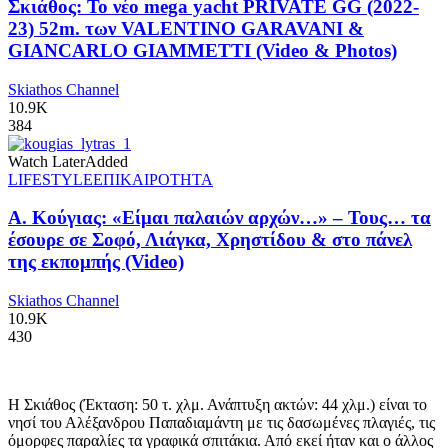
Σκιάθος: Το νέο mega yacht PRIVATE GG (2022-
23) 52m. των VALENTINO GARAVANI &
GIANCARLO GIAMMETTI (Video & Photos)
Skiathos Channel
10.9K
384
Watch Later
Added
LIFESTYLE
ΕΠΙΚΑΙΡΟΤΗΤΑ
Α. Κούγιας: «Είμαι παλαιών αρχών…» – Τους… τα
έσουρε σε Σοφό, Λιάγκα, Χρηστίδου & στο πάνελ
της εκπομπής (Video)
Skiathos Channel
10.9K
430
Η Σκιάθος (Έκταση: 50 τ. χλμ. Ανάπτυξη ακτών: 44 χλμ.) είναι το
νησί του Αλέξανδρου Παπαδιαμάντη με τις δασωμένες πλαγιές, τις
όμορφες παραλίες τα γραφικά σπιτάκια. Από εκεί ήταν και ο άλλος