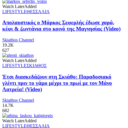
Watch Later
Added
LIFESTYLE
ΘΕΣΣΑΛΙΑ
Απολαυστικός ο Μάρκος Σεφερλής έδωσε χαρά,
κέφι & ζωντάνια στο κοινό της Μαγνησίας (Video)
Skiathos Channel
19.2K
627
Watch Later
Added
LIFESTYLE
ΣΚΙΑΘΟΣ
Έτσι διασκεδάζουν στη Σκιάθο: Παραδοσιακό
γλέντι πριν το γάμο μέχρι το πρωί με τον Μάνο
Λατρεία! (Video)
Skiathos Channel
14.7K
682
Watch Later
Added
LIFESTYLE
ΘΕΣΣΑΛΙΑ