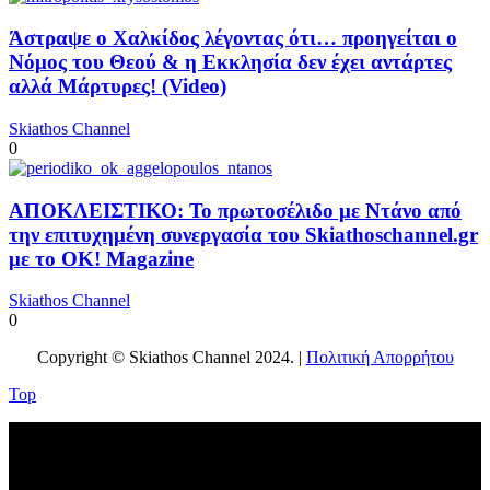
Άστραψε ο Χαλκίδος λέγοντας ότι… προηγείται ο
Νόμος του Θεού & η Εκκλησία δεν έχει αντάρτες
αλλά Μάρτυρες! (Video)
Skiathos Channel
0
ΑΠΟΚΛΕΙΣΤΙΚΟ: Το πρωτοσέλιδο με Ντάνο από
την επιτυχημένη συνεργασία του Skiathoschannel.gr
με το OK! Magazine
Skiathos Channel
0
Copyright © Skiathos Channel 2024. |
Πολιτική Απορρήτου
Top