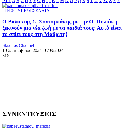
ALL
A
B
C
D
E
F
G
H
I
J
K
L
M
N
O
P
Q
R
S
T
U
V
W
X
Y
Z
LIFESTYLE
ΘΕΣΣΑΛΙΑ
Ο Βολιώτης Σ. Χανταμπάκης με την Ό. Πηλιάκη
ξεκινούν μια νέα ζωή με τα παιδιά τους: Αυτό είναι
το σπίτι τους στη Μαδρίτη!
Skiathos Channel
10 Σεπτεμβρίου 2024
10/09/2024
316
ΣΥΝΕΝΤΕΥΞΕΙΣ