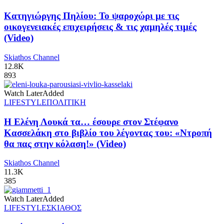
Κατηγιώργης Πηλίου: Το ψαροχώρι με τις
οικογενειακές επιχειρήσεις & τις χαμηλές τιμές
(Video)
Skiathos Channel
12.8K
893
Watch Later
Added
LIFESTYLE
ΠΟΛΙΤΙΚΗ
Η Ελένη Λουκά τα… έσουρε στον Στέφανο
Κασσελάκη στο βιβλίο του λέγοντας του: «Ντροπή
θα πας στην κόλαση!» (Video)
Skiathos Channel
11.3K
385
Watch Later
Added
LIFESTYLE
ΣΚΙΑΘΟΣ