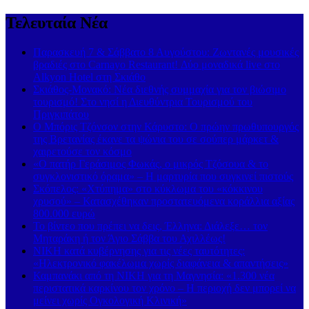
Τελευταία Νέα
Παρασκευή 7 & Σάββατο 8 Αυγούστου: Ζωντανές μουσικές
βραδιές στο Carnayo Restaurant! Δύο μοναδικά live στο
Alkyon Hotel στη Σκιάθο
Σκιάθος-Μονακό: Νέα διεθνής συμμαχία για τον βιώσιμο
τουρισμό! Στο νησί η Διευθύντρια Τουρισμού του
Πριγκιπάτου
Ο Μπόρις Τζόνσον στην Κάρυστο: Ο πρώην πρωθυπουργός
της Βρετανίας έκανε τα ψώνια του σε σούπερ μάρκετ &
χαιρετούσε τον κόσμο
«Ο πατήρ Γεράσιμος Φωκάς, ο μικρός Τζόσουα & το
συγκλονιστικό όραμα» – Η μαρτυρία που συγκινεί πιστούς
Σκόπελος: «Χτύπημα» στο κύκλωμα του «κόκκινου
χρυσού» – Κατασχέθηκαν προστατευόμενα κοράλλια αξίας
800.000 ευρώ
Το βίντεο που πρέπει να δεις, Έλληνα: Διάλεξε… τον
Μηταράκη ή τον Άγιο Σάββα του Αχιλλέως!
ΝΙΚΗ κατά κυβέρνησης για τις νέες ταυτότητες:
«Ηλεκτρονικό φακέλωμα χωρίς διαφάνεια & απαντήσεις»
Καμπανάκι από τη ΝΙΚΗ για τη Μαγνησία: «1.300 νέα
περιστατικά καρκίνου τον χρόνο – Η περιοχή δεν μπορεί να
μείνει χωρίς Ογκολογική Κλινική»