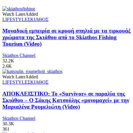
Watch Later
Added
LIFESTYLE
ΣΚΙΑΘΟΣ
Μοναδική εμπειρία σε κρυφή σπηλιά με τα τιρκουάζ
χρώματα της Σκιάθου από το Skiathos Fishing
Tourism (Video)
Skiathos Channel
32.2K
2.6K
Watch Later
Added
LIFESTYLE
ΣΚΙΑΘΟΣ
ΑΠΟΚΛΕΙΣΤΙΚΟ: Το «Survivor» σε παραλία της
Σκιάθου – Ο Σάκης Κατσούλης «μονομαχεί» με την
Μαριαλένα Ρουμελιώτη (Video)
Skiathos Channel
30.3K
361