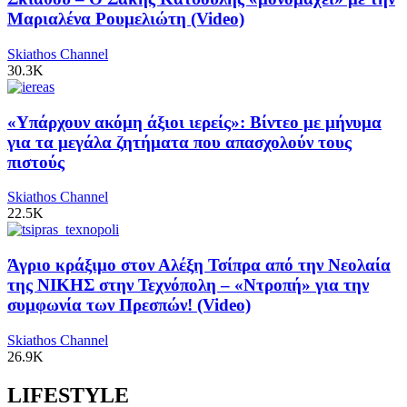
Μαριαλένα Ρουμελιώτη (Video)
Skiathos Channel
30.3K
«Υπάρχουν ακόμη άξιοι ιερείς»: Βίντεο με μήνυμα
για τα μεγάλα ζητήματα που απασχολούν τους
πιστούς
Skiathos Channel
22.5K
Άγριο κράξιμο στον Αλέξη Τσίπρα από την Νεολαία
της ΝΙΚΗΣ στην Τεχνόπολη – «Ντροπή» για την
συμφωνία των Πρεσπών! (Video)
Skiathos Channel
26.9K
LIFESTYLE