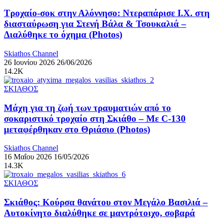
Τροχαίο-σοκ στην Αλόννησο: Ντεραπάρισε Ι.Χ. στη
διασταύρωση για Στενή Βάλα & Τσουκαλιά –
Διαλύθηκε το όχημα (Photos)
Skiathos Channel
26 Ιουνίου 2026
26/06/2026
14.2K
ΣΚΙΑΘΟΣ
Μάχη για τη ζωή των τραυματιών από το
σοκαριστικό τροχαίο στη Σκιάθο – Με C-130
μεταφέρθηκαν στο Θριάσιο (Photos)
Skiathos Channel
16 Μαΐου 2026
16/05/2026
14.3K
ΣΚΙΑΘΟΣ
Σκιάθος: Κούρσα θανάτου στον Μεγάλο Βασιλιά –
Αυτοκίνητο διαλύθηκε σε μαντρότοιχο, σοβαρά