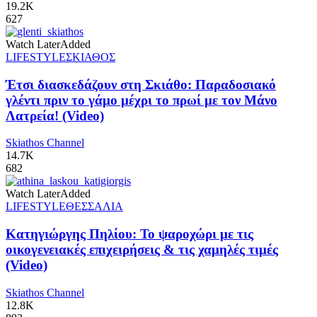
19.2K
627
Watch Later
Added
LIFESTYLE
ΣΚΙΑΘΟΣ
Έτσι διασκεδάζουν στη Σκιάθο: Παραδοσιακό
γλέντι πριν το γάμο μέχρι το πρωί με τον Μάνο
Λατρεία! (Video)
Skiathos Channel
14.7K
682
Watch Later
Added
LIFESTYLE
ΘΕΣΣΑΛΙΑ
Κατηγιώργης Πηλίου: Το ψαροχώρι με τις
οικογενειακές επιχειρήσεις & τις χαμηλές τιμές
(Video)
Skiathos Channel
12.8K