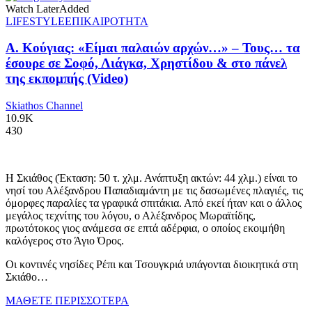
Watch Later
Added
LIFESTYLE
ΕΠΙΚΑΙΡΟΤΗΤΑ
Α. Κούγιας: «Είμαι παλαιών αρχών…» – Τους… τα
έσουρε σε Σοφό, Λιάγκα, Χρηστίδου & στο πάνελ
της εκπομπής (Video)
Skiathos Channel
10.9K
430
Η Σκιάθος (Έκταση: 50 τ. χλμ. Ανάπτυξη ακτών: 44 χλμ.) είναι το
νησί του Αλέξανδρου Παπαδιαμάντη με τις δασωμένες πλαγιές, τις
όμορφες παραλίες τα γραφικά σπιτάκια. Από εκεί ήταν και ο άλλος
μεγάλος τεχνίτης του λόγου, ο Αλέξανδρος Μωραϊτίδης,
πρωτότοκος γιος ανάμεσα σε επτά αδέρφια, ο οποίος εκοιμήθη
καλόγερος στο Άγιο Όρος.
Οι κοντινές νησίδες Ρέπι και Τσουγκριά υπάγονται διοικητικά στη
Σκιάθο…
ΜΑΘΕΤΕ ΠΕΡΙΣΣΟΤΕΡΑ