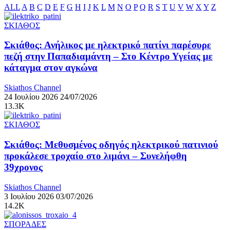
ALL
A
B
C
D
E
F
G
H
I
J
K
L
M
N
O
P
Q
R
S
T
U
V
W
X
Y
Z
ΣΚΙΑΘΟΣ
Σκιάθος: Ανήλικος με ηλεκτρικό πατίνι παρέσυρε
πεζή στην Παπαδιαμάντη – Στο Κέντρο Υγείας με
κάταγμα στον αγκώνα
Skiathos Channel
24 Ιουλίου 2026
24/07/2026
13.3K
ΣΚΙΑΘΟΣ
Σκιάθος: Μεθυσμένος οδηγός ηλεκτρικού πατινιού
προκάλεσε τροχαίο στο λιμάνι – Συνελήφθη
39χρονος
Skiathos Channel
3 Ιουλίου 2026
03/07/2026
14.2K
ΣΠΟΡΑΔΕΣ