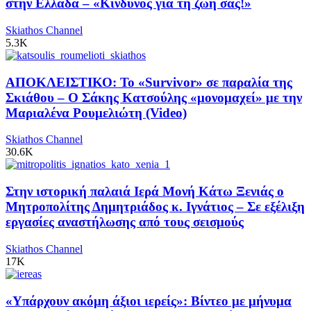
στην Ελλάδα – «Κίνδυνος για τη ζωή σας!»
Skiathos Channel
5.3K
ΑΠΟΚΛΕΙΣΤΙΚΟ: Το «Survivor» σε παραλία της
Σκιάθου – Ο Σάκης Κατσούλης «μονομαχεί» με την
Μαριαλένα Ρουμελιώτη (Video)
Skiathos Channel
30.6K
Στην ιστορική παλαιά Ιερά Μονή Κάτω Ξενιάς ο
Μητροπολίτης Δημητριάδος κ. Ιγνάτιος – Σε εξέλιξη
εργασίες αναστήλωσης από τους σεισμούς
Skiathos Channel
17K
«Υπάρχουν ακόμη άξιοι ιερείς»: Βίντεο με μήνυμα