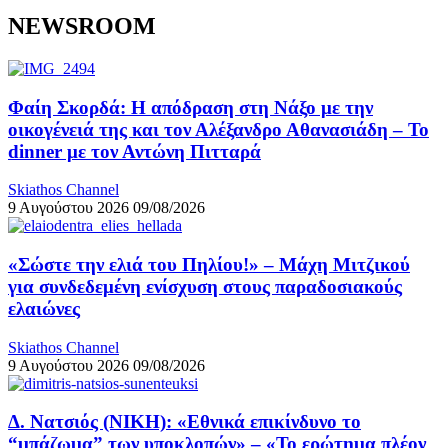
NEWSROOM
Φαίη Σκορδά: Η απόδραση στη Νάξο με την
οικογένειά της και τον Αλέξανδρο Αθανασιάδη – Το
dinner με τον Αντώνη Πιτταρά
Skiathos Channel
9 Αυγούστου 2026
09/08/2026
«Σώστε την ελιά του Πηλίου!» – Μάχη Μιτζικού
για συνδεδεμένη ενίσχυση στους παραδοσιακούς
ελαιώνες
Skiathos Channel
9 Αυγούστου 2026
09/08/2026
Δ. Νατσιός (ΝΙΚΗ): «Εθνικά επικίνδυνο το
“μπάζωμα” των υποκλοπών» – «Το ερώτημα πλέον