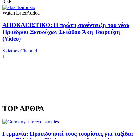
3.3K
Watch Later
Added
ΑΠΟΚΛΕΙΣΤΙΚΟ: Η πρώτη συνέντευξη του νέου
Προέδρου Ξενοδόχων Σκιάθου Άκη Τσαρούχη
(Video)
Skiathos Channel
1
TOP ΑΡΘΡΑ
Γερμανία: Προειδοποιεί τους τουρίστες για ταξίδια