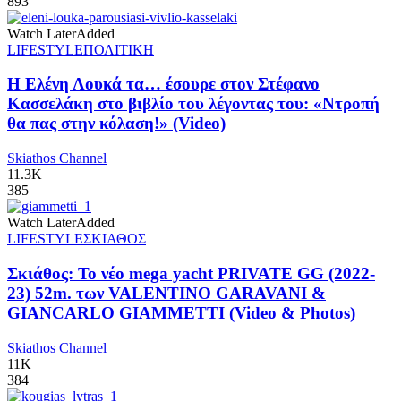
893
Watch Later
Added
LIFESTYLE
ΠΟΛΙΤΙΚΗ
Η Ελένη Λουκά τα… έσουρε στον Στέφανο
Κασσελάκη στο βιβλίο του λέγοντας του: «Ντροπή
θα πας στην κόλαση!» (Video)
Skiathos Channel
11.3K
385
Watch Later
Added
LIFESTYLE
ΣΚΙΑΘΟΣ
Σκιάθος: Το νέο mega yacht PRIVATE GG (2022-
23) 52m. των VALENTINO GARAVANI &
GIANCARLO GIAMMETTI (Video & Photos)
Skiathos Channel
11K
384