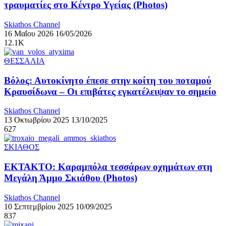
τραυματίες στο Κέντρο Υγείας (Photos)
Skiathos Channel
16 Μαΐου 2026
16/05/2026
12.1K
ΘΕΣΣΑΛΙΑ
Βόλος: Αυτοκίνητο έπεσε στην κοίτη του ποταμού
Κραυσίδωνα – Οι επιβάτες εγκατέλειψαν το σημείο
Skiathos Channel
13 Οκτωβρίου 2025
13/10/2025
627
ΣΚΙΑΘΟΣ
ΕΚΤΑΚΤΟ: Καραμπόλα τεσσάρων οχημάτων στη
Μεγάλη Άμμο Σκιάθου (Photos)
Skiathos Channel
10 Σεπτεμβρίου 2025
10/09/2025
837