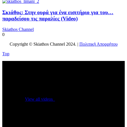
Σκιάθος: Στην ουρά για ένα εισιτήριο για του…
παραδείσου τις παραλίες (Video)
Skiathos Channel
0
Copyright © Skiathos Channel 2024. |
Πολιτική Απορρήτου
Top
No videos yet!
Click on "Watch later" to put videos here
View all videos
Don't miss new videos
Sign in to see updates from your favourite channels