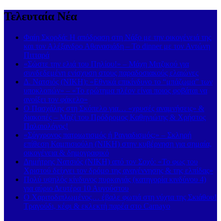
Τελευταία Νέα
Φαίη Σκορδά: Η απόδραση στη Νάξο με την οικογένειά της
και τον Αλέξανδρο Αθανασιάδη – Το dinner με τον Αντώνη
Πιτταρά
«Σώστε την ελιά του Πηλίου!» – Μάχη Μιτζικού για
συνδεδεμένη ενίσχυση στους παραδοσιακούς ελαιώνες
Δ. Νατσιός (ΝΙΚΗ): «Εθνικά επικίνδυνο το “μπάζωμα” των
υποκλοπών» – «Το ερώτημα πλέον είναι ποιος φοβάται να
ανοίξει τον φάκελο»
Ο Πασχάλης στη Σκόπελο για… «χρυσές αναμνήσεις» &
διακοπές – Μαζί του Πρόδρομος Καθηνιώτης & Χρήστος
Παλαιολόγος!
«Σύγχρονος πατριωτισμός ή Ραγιαδισμός;» – Σκληρή
επίθεση Καμπισιούλη (ΝΙΚΗ) στην κυβέρνηση για σημαία,
οικογένεια & δημογραφικό
Δημήτρης Νατσιός (ΝΙΚΗ) από τον Σοχό: «Το φως του
Χριστού δείχνει τον δρόμο της αναγέννησης & της ελπίδας»
Πολύ υψηλός κίνδυνος πυρκαγιάς (κατηγορία κινδύνου 4)
για αύριο Δευτέρα 10 Αυγούστου
Ο Χαριτοδιπλωμένος… έβαλε φωτιά στη νύχτα της Σκιάθου!
Τραγούδι, κέφι & εκλεκτή παρέα στο Carnayo