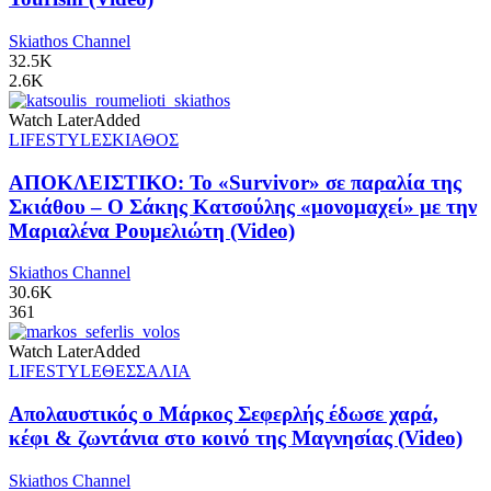
Skiathos Channel
32.5K
2.6K
Watch Later
Added
LIFESTYLE
ΣΚΙΑΘΟΣ
ΑΠΟΚΛΕΙΣΤΙΚΟ: Το «Survivor» σε παραλία της
Σκιάθου – Ο Σάκης Κατσούλης «μονομαχεί» με την
Μαριαλένα Ρουμελιώτη (Video)
Skiathos Channel
30.6K
361
Watch Later
Added
LIFESTYLE
ΘΕΣΣΑΛΙΑ
Απολαυστικός ο Μάρκος Σεφερλής έδωσε χαρά,
κέφι & ζωντάνια στο κοινό της Μαγνησίας (Video)
Skiathos Channel