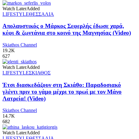
Watch Later
Added
LIFESTYLE
ΘΕΣΣΑΛΙΑ
Απολαυστικός ο Μάρκος Σεφερλής έδωσε χαρά,
κέφι & ζωντάνια στο κοινό της Μαγνησίας (Video)
Skiathos Channel
19.2K
627
Watch Later
Added
LIFESTYLE
ΣΚΙΑΘΟΣ
Έτσι διασκεδάζουν στη Σκιάθο: Παραδοσιακό
γλέντι πριν το γάμο μέχρι το πρωί με τον Μάνο
Λατρεία! (Video)
Skiathos Channel
14.7K
682
Watch Later
Added
LIFESTYLE
ΘΕΣΣΑΛΙΑ