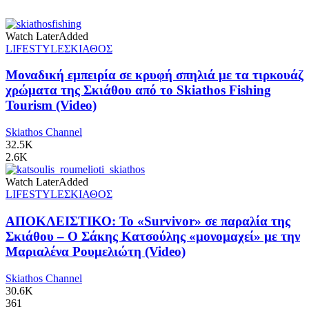
Watch Later
Added
LIFESTYLE
ΣΚΙΑΘΟΣ
Μοναδική εμπειρία σε κρυφή σπηλιά με τα τιρκουάζ
χρώματα της Σκιάθου από το Skiathos Fishing
Tourism (Video)
Skiathos Channel
32.5K
2.6K
Watch Later
Added
LIFESTYLE
ΣΚΙΑΘΟΣ
ΑΠΟΚΛΕΙΣΤΙΚΟ: Το «Survivor» σε παραλία της
Σκιάθου – Ο Σάκης Κατσούλης «μονομαχεί» με την
Μαριαλένα Ρουμελιώτη (Video)
Skiathos Channel
30.6K
361