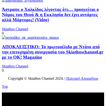
Άστραψε ο Χαλκίδος λέγοντας ότι… προηγείται ο
Νόμος του Θεού & η Εκκλησία δεν έχει αντάρτες
αλλά Μάρτυρες! (Video)
Skiathos Channel
0
ΑΠΟΚΛΕΙΣΤΙΚΟ: Το πρωτοσέλιδο με Ντάνο από
την επιτυχημένη συνεργασία του Skiathoschannel.gr
με το OK! Magazine
Skiathos Channel
0
Copyright © Skiathos Channel 2024. |
Πολιτική Απορρήτου
Top