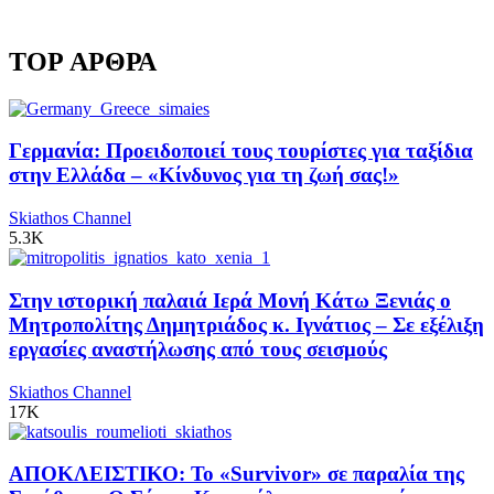
TOP ΑΡΘΡΑ
Γερμανία: Προειδοποιεί τους τουρίστες για ταξίδια
στην Ελλάδα – «Κίνδυνος για τη ζωή σας!»
Skiathos Channel
5.3K
Στην ιστορική παλαιά Ιερά Μονή Κάτω Ξενιάς ο
Μητροπολίτης Δημητριάδος κ. Ιγνάτιος – Σε εξέλιξη
εργασίες αναστήλωσης από τους σεισμούς
Skiathos Channel
17K
ΑΠΟΚΛΕΙΣΤΙΚΟ: Το «Survivor» σε παραλία της