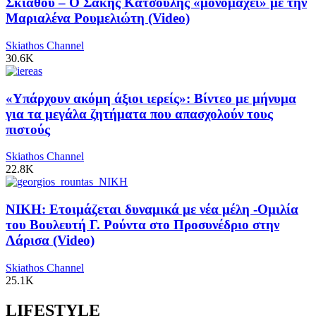
Σκιάθου – Ο Σάκης Κατσούλης «μονομαχεί» με την
Μαριαλένα Ρουμελιώτη (Video)
Skiathos Channel
30.6K
«Υπάρχουν ακόμη άξιοι ιερείς»: Βίντεο με μήνυμα
για τα μεγάλα ζητήματα που απασχολούν τους
πιστούς
Skiathos Channel
22.8K
ΝΙΚΗ: Ετοιμάζεται δυναμικά με νέα μέλη -Ομιλία
του Βουλευτή Γ. Ρούντα στο Προσυνέδριο στην
Λάρισα (Video)
Skiathos Channel
25.1K
LIFESTYLE