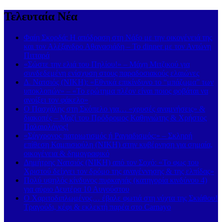
Τελευταία Νέα
Φαίη Σκορδά: Η απόδραση στη Νάξο με την οικογένειά της
και τον Αλέξανδρο Αθανασιάδη – Το dinner με τον Αντώνη
Πιτταρά
«Σώστε την ελιά του Πηλίου!» – Μάχη Μιτζικού για
συνδεδεμένη ενίσχυση στους παραδοσιακούς ελαιώνες
Δ. Νατσιός (ΝΙΚΗ): «Εθνικά επικίνδυνο το “μπάζωμα” των
υποκλοπών» – «Το ερώτημα πλέον είναι ποιος φοβάται να
ανοίξει τον φάκελο»
Ο Πασχάλης στη Σκόπελο για… «χρυσές αναμνήσεις» &
διακοπές – Μαζί του Πρόδρομος Καθηνιώτης & Χρήστος
Παλαιολόγος!
«Σύγχρονος πατριωτισμός ή Ραγιαδισμός;» – Σκληρή
επίθεση Καμπισιούλη (ΝΙΚΗ) στην κυβέρνηση για σημαία,
οικογένεια & δημογραφικό
Δημήτρης Νατσιός (ΝΙΚΗ) από τον Σοχό: «Το φως του
Χριστού δείχνει τον δρόμο της αναγέννησης & της ελπίδας»
Πολύ υψηλός κίνδυνος πυρκαγιάς (κατηγορία κινδύνου 4)
για αύριο Δευτέρα 10 Αυγούστου
Ο Χαριτοδιπλωμένος… έβαλε φωτιά στη νύχτα της Σκιάθου!
Τραγούδι, κέφι & εκλεκτή παρέα στο Carnayo