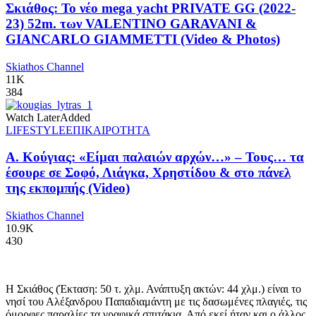
Σκιάθος: Το νέο mega yacht PRIVATE GG (2022-
23) 52m. των VALENTINO GARAVANI &
GIANCARLO GIAMMETTI (Video & Photos)
Skiathos Channel
11K
384
Watch Later
Added
LIFESTYLE
ΕΠΙΚΑΙΡΟΤΗΤΑ
Α. Κούγιας: «Είμαι παλαιών αρχών…» – Τους… τα
έσουρε σε Σοφό, Λιάγκα, Χρηστίδου & στο πάνελ
της εκπομπής (Video)
Skiathos Channel
10.9K
430
Η Σκιάθος (Έκταση: 50 τ. χλμ. Ανάπτυξη ακτών: 44 χλμ.) είναι το
νησί του Αλέξανδρου Παπαδιαμάντη με τις δασωμένες πλαγιές, τις
όμορφες παραλίες τα γραφικά σπιτάκια. Από εκεί ήταν και ο άλλος