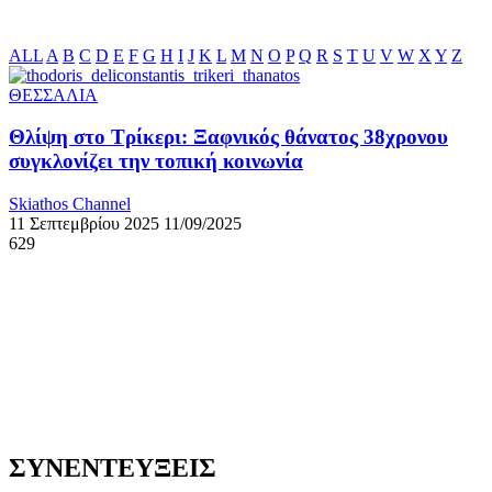
ALL
A
B
C
D
E
F
G
H
I
J
K
L
M
N
O
P
Q
R
S
T
U
V
W
X
Y
Z
ΘΕΣΣΑΛΙΑ
Θλίψη στο Τρίκερι: Ξαφνικός θάνατος 38χρονου
συγκλονίζει την τοπική κοινωνία
Skiathos Channel
11 Σεπτεμβρίου 2025
11/09/2025
629
ΣΥΝΕΝΤΕΥΞΕΙΣ