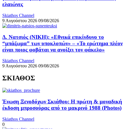
ελαιώνες
Skiathos Channel
9 Αυγούστου 2026
09/08/2026
Δ. Νατσιός (ΝΙΚΗ): «Εθνικά επικίνδυνο το
“μπάζωμα” των υποκλοπών» – «Το ερώτημα πλέον
είναι ποιος φοβάται να ανοίξει τον φάκελο»
Skiathos Channel
9 Αυγούστου 2026
09/08/2026
ΣΚΙΑΘΟΣ
Ένωση Ξενοδόχων Σκιάθου: Η πρώτη & μοναδική
έκδοση μπροσούρας από το μακρινό 1988 (Photos)
Skiathos Channel
0