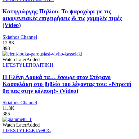
Κατηγιώργης Πηλίου: Το ψαροχώρι με τις
οικογενειακές επιχειρήσεις & τις χαμηλές τιμές
(Video)
Skiathos Channel
12.8K
893
Watch Later
Added
LIFESTYLE
ΠΟΛΙΤΙΚΗ
Η Ελένη Λουκά τα… έσουρε στον Στέφανο
Κασσελάκη στο βιβλίο του λέγοντας του: «Ντροπή
θα πας στην κόλαση!» (Video)
Skiathos Channel
11.3K
385
Watch Later
Added
LIFESTYLE
ΣΚΙΑΘΟΣ