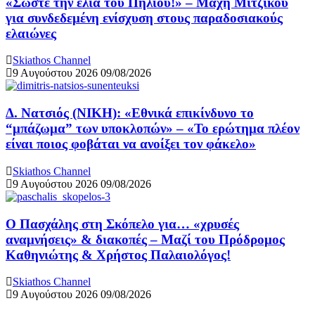
«Σώστε την ελιά του Πηλίου!» – Μάχη Μιτζικού
για συνδεδεμένη ενίσχυση στους παραδοσιακούς
ελαιώνες
Skiathos Channel
9 Αυγούστου 2026
09/08/2026
Δ. Νατσιός (ΝΙΚΗ): «Εθνικά επικίνδυνο το
“μπάζωμα” των υποκλοπών» – «Το ερώτημα πλέον
είναι ποιος φοβάται να ανοίξει τον φάκελο»
Skiathos Channel
9 Αυγούστου 2026
09/08/2026
Ο Πασχάλης στη Σκόπελο για… «χρυσές
αναμνήσεις» & διακοπές – Μαζί του Πρόδρομος
Καθηνιώτης & Χρήστος Παλαιολόγος!
Skiathos Channel
9 Αυγούστου 2026
09/08/2026