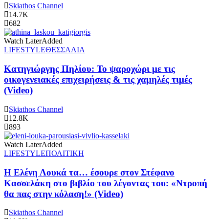
Skiathos Channel
14.7K
682
Watch Later
Added
LIFESTYLE
ΘΕΣΣΑΛΙΑ
Κατηγιώργης Πηλίου: Το ψαροχώρι με τις
οικογενειακές επιχειρήσεις & τις χαμηλές τιμές
(Video)
Skiathos Channel
12.8K
893
Watch Later
Added
LIFESTYLE
ΠΟΛΙΤΙΚΗ
Η Ελένη Λουκά τα… έσουρε στον Στέφανο
Κασσελάκη στο βιβλίο του λέγοντας του: «Ντροπή
θα πας στην κόλαση!» (Video)
Skiathos Channel