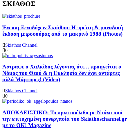
ΣΚΙΑΘΟΣ
Ένωση Ξενοδόχων Σκιάθου: Η πρώτη & μοναδική
έκδοση μπροσούρας από το μακρινό 1988 (Photos)
Skiathos Channel
0
Άστραψε ο Χαλκίδος λέγοντας ότι… προηγείται ο
Νόμος του Θεού & η Εκκλησία δεν έχει αντάρτες
αλλά Μάρτυρες! (Video)
Skiathos Channel
0
ΑΠΟΚΛΕΙΣΤΙΚΟ: Το πρωτοσέλιδο με Ντάνο από
την επιτυχημένη συνεργασία του Skiathoschannel.gr
με το OK! Magazine