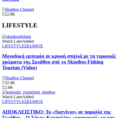
Skiathos Channel
22.8K
LIFESTYLE
Watch Later
Added
LIFESTYLE
ΣΚΙΑΘΟΣ
Μοναδική εμπειρία σε κρυφή σπηλιά με τα τιρκουάζ
χρώματα της Σκιάθου από το Skiathos Fishing
Tourism (Video)
Skiathos Channel
32.4K
2.6K
Watch Later
Added
LIFESTYLE
ΣΚΙΑΘΟΣ
ΑΠΟΚΛΕΙΣΤΙΚΟ: Το «Survivor» σε παραλία της
Σκιάθου – Ο Σάκης Κατσούλης «μονομαχεί» με την