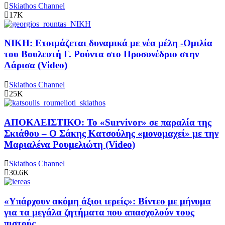
Skiathos Channel
17K
ΝΙΚΗ: Ετοιμάζεται δυναμικά με νέα μέλη -Ομιλία
του Βουλευτή Γ. Ρούντα στο Προσυνέδριο στην
Λάρισα (Video)
Skiathos Channel
25K
ΑΠΟΚΛΕΙΣΤΙΚΟ: Το «Survivor» σε παραλία της
Σκιάθου – Ο Σάκης Κατσούλης «μονομαχεί» με την
Μαριαλένα Ρουμελιώτη (Video)
Skiathos Channel
30.6K
«Υπάρχουν ακόμη άξιοι ιερείς»: Βίντεο με μήνυμα
για τα μεγάλα ζητήματα που απασχολούν τους
πιστούς