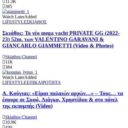
11.3K
385
Watch Later
Added
LIFESTYLE
ΣΚΙΑΘΟΣ
Σκιάθος: Το νέο mega yacht PRIVATE GG (2022-
23) 52m. των VALENTINO GARAVANI &
GIANCARLO GIAMMETTI (Video & Photos)
Skiathos Channel
11K
384
Watch Later
Added
LIFESTYLE
ΕΠΙΚΑΙΡΟΤΗΤΑ
Α. Κούγιας: «Είμαι παλαιών αρχών…» – Τους… τα
έσουρε σε Σοφό, Λιάγκα, Χρηστίδου & στο πάνελ
της εκπομπής (Video)
Skiathos Channel
10.9K
430