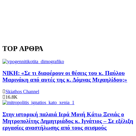
TOP ΑΡΘΡΑ
ΝΙΚΗ: «Σε τι διαφέρουν οι θέσεις του κ. Παύλου
Μαρινάκη από αυτές της κ. Δόμνας Μιχαηλίδου;»
Skiathos Channel
16.8K
Στην ιστορική παλαιά Ιερά Μονή Κάτω Ξενιάς ο
Μητροπολίτης Δημητριάδος κ. Ιγνάτιος – Σε εξέλιξη
εργασίες αναστήλωσης από τους σεισμούς