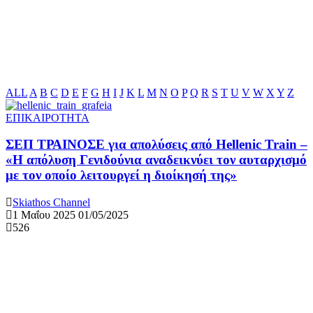
ALL
A
B
C
D
E
F
G
H
I
J
K
L
M
N
O
P
Q
R
S
T
U
V
W
X
Y
Z
ΕΠΙΚΑΙΡΟΤΗΤΑ
ΣΕΠ ΤΡΑΙΝΟΣΕ για απολύσεις από Hellenic Train –
«Η απόλυση Γενιδούνια αναδεικνύει τον αυταρχισμό
με τον οποίο λειτουργεί η διοίκησή της»
Skiathos Channel
1 Μαΐου 2025
01/05/2025
526