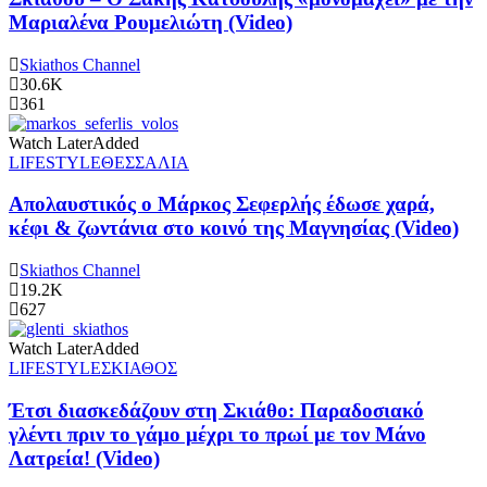
Μαριαλένα Ρουμελιώτη (Video)
Skiathos Channel
30.6K
361
Watch Later
Added
LIFESTYLE
ΘΕΣΣΑΛΙΑ
Απολαυστικός ο Μάρκος Σεφερλής έδωσε χαρά,
κέφι & ζωντάνια στο κοινό της Μαγνησίας (Video)
Skiathos Channel
19.2K
627
Watch Later
Added
LIFESTYLE
ΣΚΙΑΘΟΣ
Έτσι διασκεδάζουν στη Σκιάθο: Παραδοσιακό
γλέντι πριν το γάμο μέχρι το πρωί με τον Μάνο
Λατρεία! (Video)