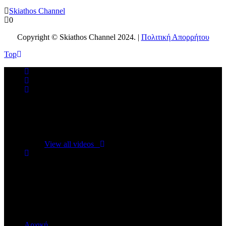
Skiathos Channel
0
Copyright © Skiathos Channel 2024. |
Πολιτική Απορρήτου
Top
No videos yet!
Click on "Watch later" to put videos here
View all videos
Don't miss new videos
Sign in to see updates from your favourite channels
Αρχική