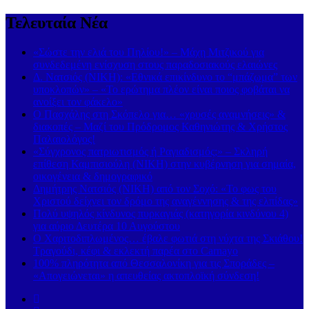
Τελευταία Νέα
«Σώστε την ελιά του Πηλίου!» – Μάχη Μιτζικού για
συνδεδεμένη ενίσχυση στους παραδοσιακούς ελαιώνες
Δ. Νατσιός (ΝΙΚΗ): «Εθνικά επικίνδυνο το “μπάζωμα” των
υποκλοπών» – «Το ερώτημα πλέον είναι ποιος φοβάται να
ανοίξει τον φάκελο»
Ο Πασχάλης στη Σκόπελο για… «χρυσές αναμνήσεις» &
διακοπές – Μαζί του Πρόδρομος Καθηνιώτης & Χρήστος
Παλαιολόγος!
«Σύγχρονος πατριωτισμός ή Ραγιαδισμός;» – Σκληρή
επίθεση Καμπισιούλη (ΝΙΚΗ) στην κυβέρνηση για σημαία,
οικογένεια & δημογραφικό
Δημήτρης Νατσιός (ΝΙΚΗ) από τον Σοχό: «Το φως του
Χριστού δείχνει τον δρόμο της αναγέννησης & της ελπίδας»
Πολύ υψηλός κίνδυνος πυρκαγιάς (κατηγορία κινδύνου 4)
για αύριο Δευτέρα 10 Αυγούστου
Ο Χαριτοδιπλωμένος… έβαλε φωτιά στη νύχτα της Σκιάθου!
Τραγούδι, κέφι & εκλεκτή παρέα στο Carnayo
100% πληρότητα από Θεσσαλονίκη για τις Σποράδες –
«Απογειώνεται» η απευθείας ακτοπλοϊκή σύνδεση!