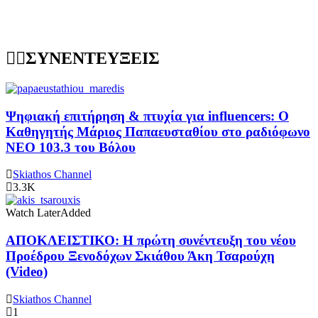
ΣΥΝΕΝΤΕΥΞΕΙΣ
Ψηφιακή επιτήρηση & πτυχία για influencers: Ο
Καθηγητής Μάριος Παπαευσταθίου στο ραδιόφωνο
NEO 103.3 του Βόλου
Skiathos Channel
3.3K
Watch Later
Added
ΑΠΟΚΛΕΙΣΤΙΚΟ: Η πρώτη συνέντευξη του νέου
Προέδρου Ξενοδόχων Σκιάθου Άκη Τσαρούχη
(Video)
Skiathos Channel
1