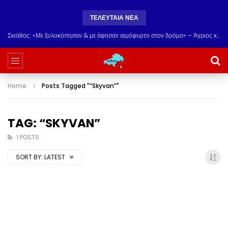
ΤΕΛΕΥΤΑΙΑ ΝΕΑ
Σκιάθος: «Με ξυλοκόπησαν & με άφησαν αιμόφυρτο στον δρόμο» – Άγριος καβγάς με λοστάρια, μαχαίρια & σφυριά
Home
Posts Tagged "“Skyvan”"
TAG: “SKYVAN”
1 POSTS
SORT BY:
LATEST