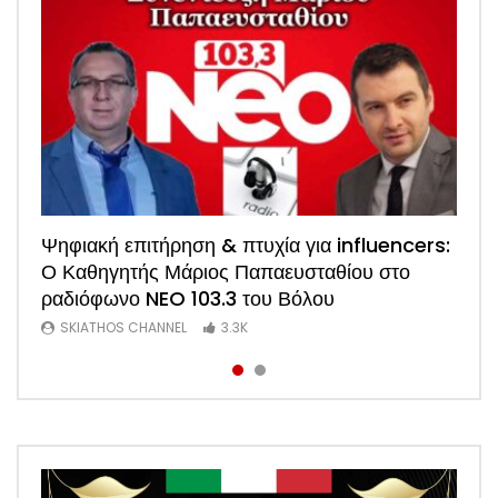
Watch
Ψηφιακή επιτήρηση & πτυχία για influencers:
ΑΠΟΚΛΕΙΣΤΙΚΟ: Η πρώτη συνέντευξη του
Ο Καθηγητής Μάριος Παπαευσταθίου στο
νέου Προέδρου Ξενοδόχων Σκιάθου Άκη
ραδιόφωνο NEO 103.3 του Βόλου
Τσαρούχη (Video)
SKIATHOS CHANNEL
SKIATHOS CHANNEL
3.3K
1