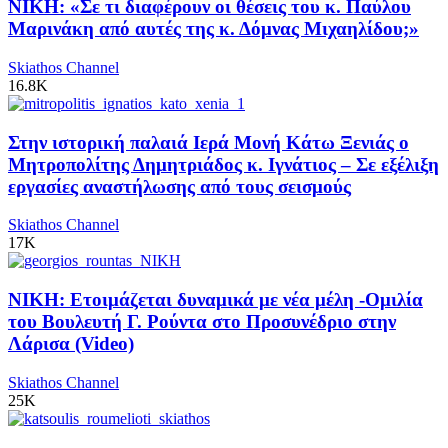
ΝΙΚΗ: «Σε τι διαφέρουν οι θέσεις του κ. Παύλου
Μαρινάκη από αυτές της κ. Δόμνας Μιχαηλίδου;»
Skiathos Channel
16.8K
Στην ιστορική παλαιά Ιερά Μονή Κάτω Ξενιάς ο
Μητροπολίτης Δημητριάδος κ. Ιγνάτιος – Σε εξέλιξη
εργασίες αναστήλωσης από τους σεισμούς
Skiathos Channel
17K
ΝΙΚΗ: Ετοιμάζεται δυναμικά με νέα μέλη -Ομιλία
του Βουλευτή Γ. Ρούντα στο Προσυνέδριο στην
Λάρισα (Video)
Skiathos Channel
25K