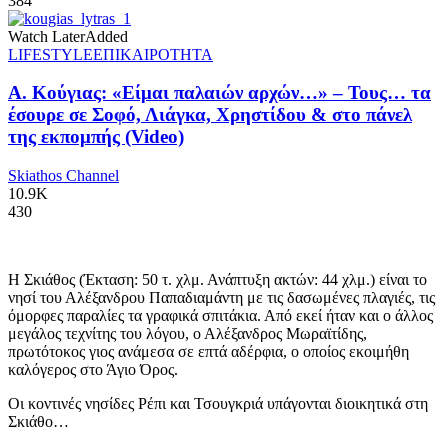
384
Watch Later
Added
LIFESTYLE
ΕΠΙΚΑΙΡΟΤΗΤΑ
Α. Κούγιας: «Είμαι παλαιών αρχών…» – Τους… τα
έσουρε σε Σοφό, Λιάγκα, Χρηστίδου & στο πάνελ
της εκπομπής (Video)
Skiathos Channel
10.9K
430
Η Σκιάθος (Έκταση: 50 τ. χλμ. Ανάπτυξη ακτών: 44 χλμ.) είναι το
νησί του Αλέξανδρου Παπαδιαμάντη με τις δασωμένες πλαγιές, τις
όμορφες παραλίες τα γραφικά σπιτάκια. Από εκεί ήταν και ο άλλος
μεγάλος τεχνίτης του λόγου, ο Αλέξανδρος Μωραϊτίδης,
πρωτότοκος γιος ανάμεσα σε επτά αδέρφια, ο οποίος εκοιμήθη
καλόγερος στο Άγιο Όρος.
Οι κοντινές νησίδες Ρέπι και Τσουγκριά υπάγονται διοικητικά στη
Σκιάθο…