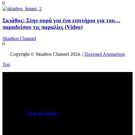
0
Σκιάθος: Στην ουρά για ένα εισιτήριο για του…
παραδείσου τις παραλίες (Video)
Skiathos Channel
0
Copyright © Skiathos Channel 2024. |
Πολιτική Απορρήτου
Top
No videos yet!
Click on "Watch later" to put videos here
View all videos
Don't miss new videos
Sign in to see updates from your favourite channels