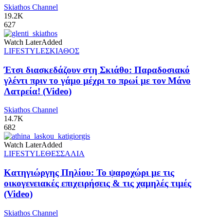
Skiathos Channel
19.2K
627
Watch Later
Added
LIFESTYLE
ΣΚΙΑΘΟΣ
Έτσι διασκεδάζουν στη Σκιάθο: Παραδοσιακό
γλέντι πριν το γάμο μέχρι το πρωί με τον Μάνο
Λατρεία! (Video)
Skiathos Channel
14.7K
682
Watch Later
Added
LIFESTYLE
ΘΕΣΣΑΛΙΑ
Κατηγιώργης Πηλίου: Το ψαροχώρι με τις
οικογενειακές επιχειρήσεις & τις χαμηλές τιμές
(Video)
Skiathos Channel