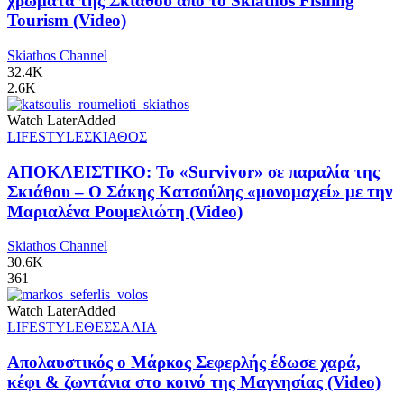
χρώματα της Σκιάθου από το Skiathos Fishing
Tourism (Video)
Skiathos Channel
32.4K
2.6K
Watch Later
Added
LIFESTYLE
ΣΚΙΑΘΟΣ
ΑΠΟΚΛΕΙΣΤΙΚΟ: Το «Survivor» σε παραλία της
Σκιάθου – Ο Σάκης Κατσούλης «μονομαχεί» με την
Μαριαλένα Ρουμελιώτη (Video)
Skiathos Channel
30.6K
361
Watch Later
Added
LIFESTYLE
ΘΕΣΣΑΛΙΑ
Απολαυστικός ο Μάρκος Σεφερλής έδωσε χαρά,
κέφι & ζωντάνια στο κοινό της Μαγνησίας (Video)