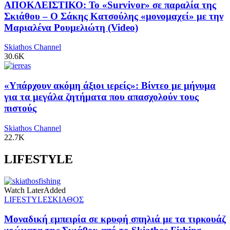
ΑΠΟΚΛΕΙΣΤΙΚΟ: Το «Survivor» σε παραλία της
Σκιάθου – Ο Σάκης Κατσούλης «μονομαχεί» με την
Μαριαλένα Ρουμελιώτη (Video)
Skiathos Channel
30.6K
«Υπάρχουν ακόμη άξιοι ιερείς»: Βίντεο με μήνυμα
για τα μεγάλα ζητήματα που απασχολούν τους
πιστούς
Skiathos Channel
22.7K
LIFESTYLE
Watch Later
Added
LIFESTYLE
ΣΚΙΑΘΟΣ
Μοναδική εμπειρία σε κρυφή σπηλιά με τα τιρκουάζ