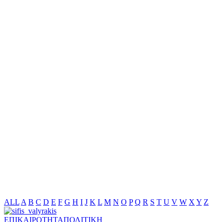
ALL
A
B
C
D
E
F
G
H
I
J
K
L
M
N
O
P
Q
R
S
T
U
V
W
X
Y
Z
ΕΠΙΚΑΙΡΟΤΗΤΑ
ΠΟΛΙΤΙΚΗ