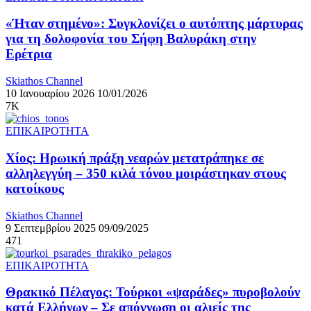
«Ήταν στημένο»: Συγκλονίζει ο αυτόπτης μάρτυρας
για τη δολοφονία του Σήφη Βαλυράκη στην
Ερέτρια
Skiathos Channel
10 Ιανουαρίου 2026
10/01/2026
7K
ΕΠΙΚΑΙΡΟΤΗΤΑ
Χίος: Ηρωική πράξη νεαρών μετατράπηκε σε
αλληλεγγύη – 350 κιλά τόνου μοιράστηκαν στους
κατοίκους
Skiathos Channel
9 Σεπτεμβρίου 2025
09/09/2025
471
ΕΠΙΚΑΙΡΟΤΗΤΑ
Θρακικό Πέλαγος: Τούρκοι «ψαράδες» πυροβολούν
κατά Ελλήνων – Σε απόγνωση οι αλιείς της