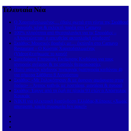
Τελευταία Νέα
Ο Χαριτοδιπλωμένος… έβαλε φωτιά στη νύχτα της Σκιάθου!
Τραγούδι, κέφι & εκλεκτή παρέα στο Carnayo
100% πληρότητα από Θεσσαλονίκη για τις Σποράδες –
«Απογειώνεται» η απευθείας ακτοπλοϊκή σύνδεση!
Σκιάθος: Μουσικές βραδιές με… έκπληξη στο Carnayo
Restaurant – Ο Κώστας Χαριτοδιπλωμένος
(Videos)ξεσήκωσε το κοινό!
Συνεδρίαση Επιτροπής Εκτίμησης Κινδύνου για τους
ισχυρούς ανέμους & τις υψηλές θερμοκρασίες
Πολύ υψηλός κίνδυνος πυρκαγιάς (κατηγορία κινδύνου 4)
για σήμερα Σάββατο 8 Αυγούστου
Σκιάθος: «Με ξυλοκόπησαν & με άφησαν αιμόφυρτο στον
δρόμο» – Άγριος καβγάς με λοστάρια, μαχαίρια & σφυριά
Σκιάθος: Έφυγε από τη ζωή σε ηλικία 93 ετών ο Απόστολος
Κουκιάς
ΝΙΚΗ για ηλεκτρική διασύνδεση Ελλάδας-Κύπρου: «Χωρίς
αποτροπή, καμία συμφωνία δεν αρκεί»