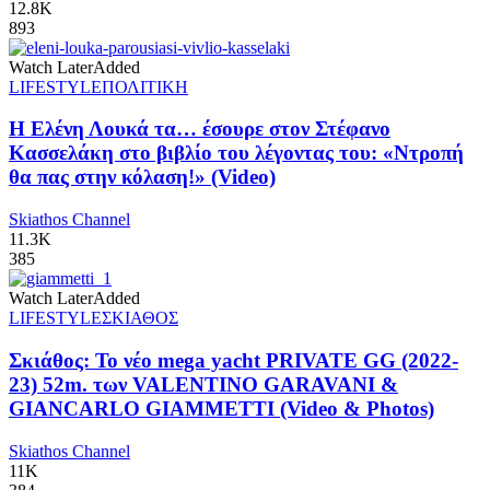
12.8K
893
Watch Later
Added
LIFESTYLE
ΠΟΛΙΤΙΚΗ
Η Ελένη Λουκά τα… έσουρε στον Στέφανο
Κασσελάκη στο βιβλίο του λέγοντας του: «Ντροπή
θα πας στην κόλαση!» (Video)
Skiathos Channel
11.3K
385
Watch Later
Added
LIFESTYLE
ΣΚΙΑΘΟΣ
Σκιάθος: Το νέο mega yacht PRIVATE GG (2022-
23) 52m. των VALENTINO GARAVANI &
GIANCARLO GIAMMETTI (Video & Photos)
Skiathos Channel
11K