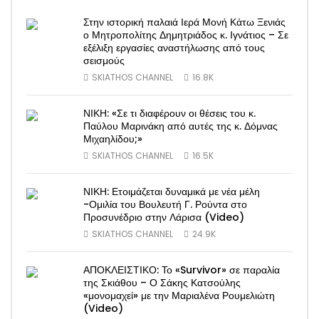
Στην ιστορική παλαιά Ιερά Μονή Κάτω Ξενιάς
ο Μητροπολίτης Δημητριάδος κ. Ιγνάτιος – Σε
εξέλιξη εργασίες αναστήλωσης από τους
σεισμούς
SKIATHOS CHANNEL
16.8K
ΝΙΚΗ: «Σε τι διαφέρουν οι θέσεις του κ.
Παύλου Μαρινάκη από αυτές της κ. Δόμνας
Μιχαηλίδου;»
SKIATHOS CHANNEL
16.5K
ΝΙΚΗ: Ετοιμάζεται δυναμικά με νέα μέλη
-Ομιλία του Βουλευτή Γ. Ρούντα στο
Προσυνέδριο στην Λάρισα (Video)
SKIATHOS CHANNEL
24.9K
ΑΠΟΚΛΕΙΣΤΙΚΟ: Το «Survivor» σε παραλία
της Σκιάθου – Ο Σάκης Κατσούλης
«μονομαχεί» με την Μαριαλένα Ρουμελιώτη
(Video)