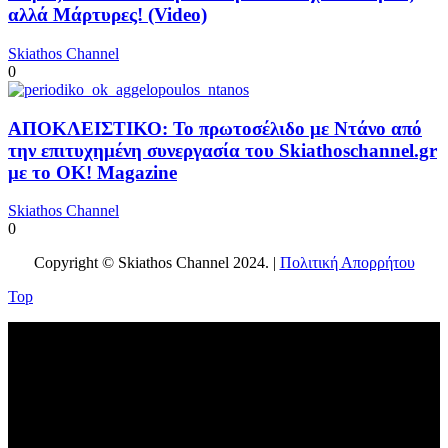
αλλά Μάρτυρες! (Video)
Skiathos Channel
0
ΑΠΟΚΛΕΙΣΤΙΚΟ: Το πρωτοσέλιδο με Ντάνο από
την επιτυχημένη συνεργασία του Skiathoschannel.gr
με το OK! Magazine
Skiathos Channel
0
Copyright © Skiathos Channel 2024. |
Πολιτική Απορρήτου
Top
No videos yet!
Click on "Watch later" to put videos here