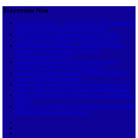
Τελευταία Νέα
Ο Χαριτοδιπλωμένος… έβαλε φωτιά στη νύχτα της Σκιάθου!
Τραγούδι, κέφι & εκλεκτή παρέα στο Carnayo
100% πληρότητα από Θεσσαλονίκη για τις Σποράδες –
«Απογειώνεται» η απευθείας ακτοπλοϊκή σύνδεση!
Σκιάθος: Μουσικές βραδιές με… έκπληξη στο Carnayo
Restaurant – Ο Κώστας Χαριτοδιπλωμένος
(Videos)ξεσήκωσε το κοινό!
Συνεδρίαση Επιτροπής Εκτίμησης Κινδύνου για τους
ισχυρούς ανέμους & τις υψηλές θερμοκρασίες
Πολύ υψηλός κίνδυνος πυρκαγιάς (κατηγορία κινδύνου 4)
για σήμερα Σάββατο 8 Αυγούστου
Σκιάθος: «Με ξυλοκόπησαν & με άφησαν αιμόφυρτο στον
δρόμο» – Άγριος καβγάς με λοστάρια, μαχαίρια & σφυριά
Σκιάθος: Έφυγε από τη ζωή σε ηλικία 93 ετών ο Απόστολος
Κουκιάς
ΝΙΚΗ για ηλεκτρική διασύνδεση Ελλάδας-Κύπρου: «Χωρίς
αποτροπή, καμία συμφωνία δεν αρκεί»