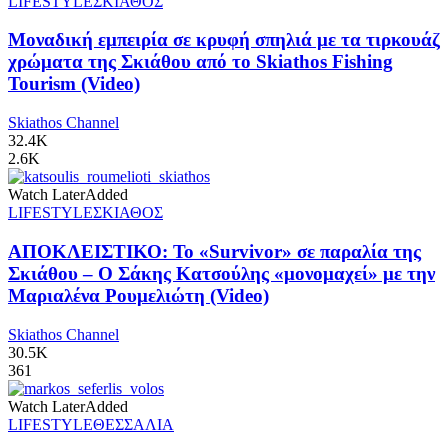
LIFESTYLE
ΣΚΙΑΘΟΣ
Μοναδική εμπειρία σε κρυφή σπηλιά με τα τιρκουάζ
χρώματα της Σκιάθου από το Skiathos Fishing
Tourism (Video)
Skiathos Channel
32.4K
2.6K
Watch Later
Added
LIFESTYLE
ΣΚΙΑΘΟΣ
ΑΠΟΚΛΕΙΣΤΙΚΟ: Το «Survivor» σε παραλία της
Σκιάθου – Ο Σάκης Κατσούλης «μονομαχεί» με την
Μαριαλένα Ρουμελιώτη (Video)
Skiathos Channel
30.5K
361
Watch Later
Added
LIFESTYLE
ΘΕΣΣΑΛΙΑ