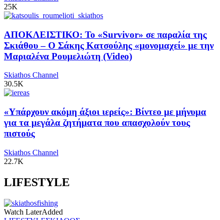
25K
ΑΠΟΚΛΕΙΣΤΙΚΟ: Το «Survivor» σε παραλία της
Σκιάθου – Ο Σάκης Κατσούλης «μονομαχεί» με την
Μαριαλένα Ρουμελιώτη (Video)
Skiathos Channel
30.5K
«Υπάρχουν ακόμη άξιοι ιερείς»: Βίντεο με μήνυμα
για τα μεγάλα ζητήματα που απασχολούν τους
πιστούς
Skiathos Channel
22.7K
LIFESTYLE
Watch Later
Added