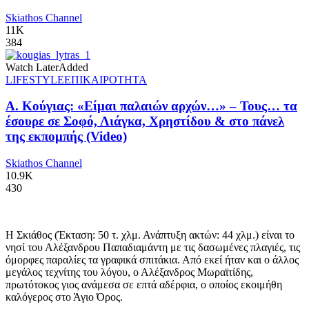
Skiathos Channel
11K
384
Watch Later
Added
LIFESTYLE
ΕΠΙΚΑΙΡΟΤΗΤΑ
Α. Κούγιας: «Είμαι παλαιών αρχών…» – Τους… τα
έσουρε σε Σοφό, Λιάγκα, Χρηστίδου & στο πάνελ
της εκπομπής (Video)
Skiathos Channel
10.9K
430
Η Σκιάθος (Έκταση: 50 τ. χλμ. Ανάπτυξη ακτών: 44 χλμ.) είναι το
νησί του Αλέξανδρου Παπαδιαμάντη με τις δασωμένες πλαγιές, τις
όμορφες παραλίες τα γραφικά σπιτάκια. Από εκεί ήταν και ο άλλος
μεγάλος τεχνίτης του λόγου, ο Αλέξανδρος Μωραϊτίδης,
πρωτότοκος γιος ανάμεσα σε επτά αδέρφια, ο οποίος εκοιμήθη
καλόγερος στο Άγιο Όρος.