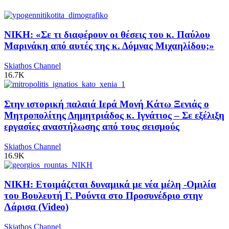
ΝΙΚΗ: «Σε τι διαφέρουν οι θέσεις του κ. Παύλου
Μαρινάκη από αυτές της κ. Δόμνας Μιχαηλίδου;»
Skiathos Channel
16.7K
Στην ιστορική παλαιά Ιερά Μονή Κάτω Ξενιάς ο
Μητροπολίτης Δημητριάδος κ. Ιγνάτιος – Σε εξέλιξη
εργασίες αναστήλωσης από τους σεισμούς
Skiathos Channel
16.9K
ΝΙΚΗ: Ετοιμάζεται δυναμικά με νέα μέλη -Ομιλία
του Βουλευτή Γ. Ρούντα στο Προσυνέδριο στην
Λάρισα (Video)
Skiathos Channel