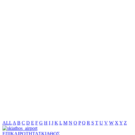
ALL
A
B
C
D
E
F
G
H
I
J
K
L
M
N
O
P
Q
R
S
T
U
V
W
X
Y
Z
ΕΠΙΚΑΙΡΟΤΗΤΑ
ΣΚΙΑΘΟΣ