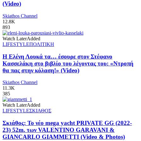
(Video)
Skiathos Channel
12.8K
893
Watch Later
Added
LIFESTYLE
ΠΟΛΙΤΙΚΗ
Η Ελένη Λουκά τα… έσουρε στον Στέφανο
Κασσελάκη στο βιβλίο του λέγοντας του: «Ντροπή
θα πας στην κόλαση!» (Video)
Skiathos Channel
11.3K
385
Watch Later
Added
LIFESTYLE
ΣΚΙΑΘΟΣ
Σκιάθος: Το νέο mega yacht PRIVATE GG (2022-
23) 52m. των VALENTINO GARAVANI &
GIANCARLO GIAMMETTI (Video & Photos)