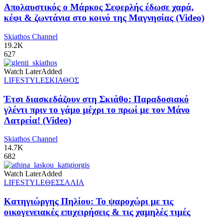
Απολαυστικός ο Μάρκος Σεφερλής έδωσε χαρά,
κέφι & ζωντάνια στο κοινό της Μαγνησίας (Video)
Skiathos Channel
19.2K
627
Watch Later
Added
LIFESTYLE
ΣΚΙΑΘΟΣ
Έτσι διασκεδάζουν στη Σκιάθο: Παραδοσιακό
γλέντι πριν το γάμο μέχρι το πρωί με τον Μάνο
Λατρεία! (Video)
Skiathos Channel
14.7K
682
Watch Later
Added
LIFESTYLE
ΘΕΣΣΑΛΙΑ
Κατηγιώργης Πηλίου: Το ψαροχώρι με τις
οικογενειακές επιχειρήσεις & τις χαμηλές τιμές