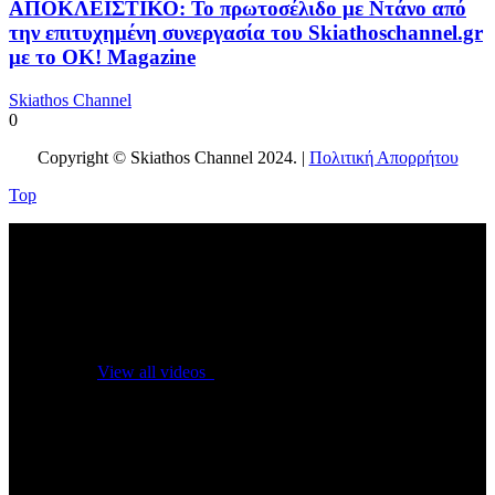
ΑΠΟΚΛΕΙΣΤΙΚΟ: Το πρωτοσέλιδο με Ντάνο από
την επιτυχημένη συνεργασία του Skiathoschannel.gr
με το OK! Magazine
Skiathos Channel
0
Copyright © Skiathos Channel 2024. |
Πολιτική Απορρήτου
Top
No videos yet!
Click on "Watch later" to put videos here
View all videos
Don't miss new videos
Sign in to see updates from your favourite channels