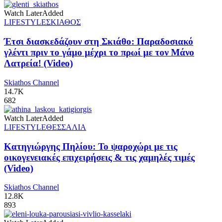
Watch Later
Added
LIFESTYLE
ΣΚΙΑΘΟΣ
Έτσι διασκεδάζουν στη Σκιάθο: Παραδοσιακό
γλέντι πριν το γάμο μέχρι το πρωί με τον Μάνο
Λατρεία! (Video)
Skiathos Channel
14.7K
682
Watch Later
Added
LIFESTYLE
ΘΕΣΣΑΛΙΑ
Κατηγιώργης Πηλίου: Το ψαροχώρι με τις
οικογενειακές επιχειρήσεις & τις χαμηλές τιμές
(Video)
Skiathos Channel
12.8K
893