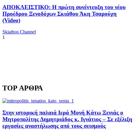
ΑΠΟΚΛΕΙΣΤΙΚΟ: Η πρώτη συνέντευξη του νέου
Προέδρου Ξενοδόχων Σκιάθου Άκη Τσαρούχη
(Video)
Skiathos Channel
1
TOP ΑΡΘΡΑ
Στην ιστορική παλαιά Ιερά Μονή Κάτω Ξενιάς ο
Μητροπολίτης Δημητριάδος κ. Ιγνάτιος – Σε εξέλιξη
εργασίες αναστήλωσης από τους σεισμούς