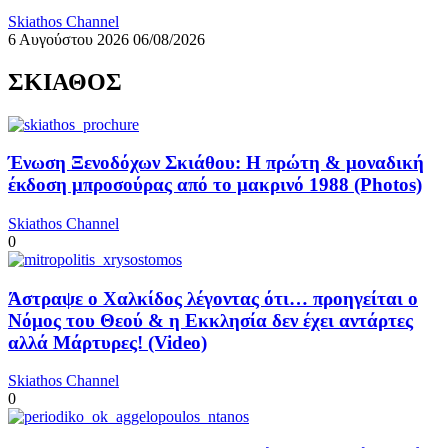
Skiathos Channel
6 Αυγούστου 2026
06/08/2026
ΣΚΙΑΘΟΣ
Ένωση Ξενοδόχων Σκιάθου: Η πρώτη & μοναδική
έκδοση μπροσούρας από το μακρινό 1988 (Photos)
Skiathos Channel
0
Άστραψε ο Χαλκίδος λέγοντας ότι… προηγείται ο
Νόμος του Θεού & η Εκκλησία δεν έχει αντάρτες
αλλά Μάρτυρες! (Video)
Skiathos Channel
0