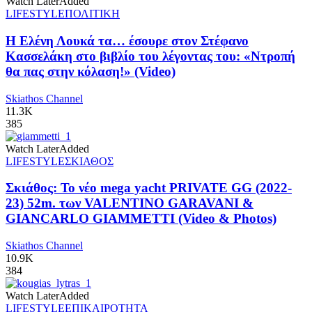
Watch Later
Added
LIFESTYLE
ΠΟΛΙΤΙΚΗ
Η Ελένη Λουκά τα… έσουρε στον Στέφανο
Κασσελάκη στο βιβλίο του λέγοντας του: «Ντροπή
θα πας στην κόλαση!» (Video)
Skiathos Channel
11.3K
385
Watch Later
Added
LIFESTYLE
ΣΚΙΑΘΟΣ
Σκιάθος: Το νέο mega yacht PRIVATE GG (2022-
23) 52m. των VALENTINO GARAVANI &
GIANCARLO GIAMMETTI (Video & Photos)
Skiathos Channel
10.9K
384
Watch Later
Added
LIFESTYLE
ΕΠΙΚΑΙΡΟΤΗΤΑ