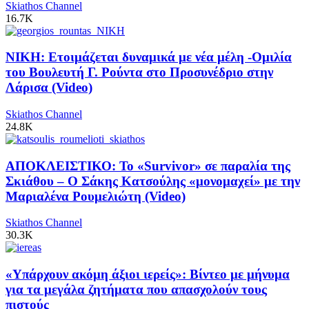
Skiathos Channel
16.7K
ΝΙΚΗ: Ετοιμάζεται δυναμικά με νέα μέλη -Ομιλία
του Βουλευτή Γ. Ρούντα στο Προσυνέδριο στην
Λάρισα (Video)
Skiathos Channel
24.8K
ΑΠΟΚΛΕΙΣΤΙΚΟ: Το «Survivor» σε παραλία της
Σκιάθου – Ο Σάκης Κατσούλης «μονομαχεί» με την
Μαριαλένα Ρουμελιώτη (Video)
Skiathos Channel
30.3K
«Υπάρχουν ακόμη άξιοι ιερείς»: Βίντεο με μήνυμα
για τα μεγάλα ζητήματα που απασχολούν τους
πιστούς