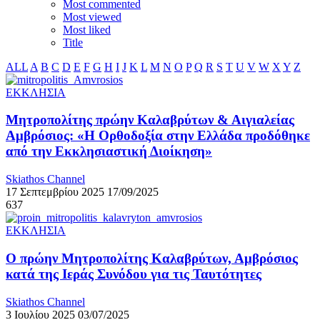
Most commented
Most viewed
Most liked
Title
ALL
A
B
C
D
E
F
G
H
I
J
K
L
M
N
O
P
Q
R
S
T
U
V
W
X
Y
Z
ΕΚΚΛΗΣΙΑ
Μητροπολίτης πρώην Καλαβρύτων & Αιγιαλείας
Αμβρόσιος: «Η Ορθοδοξία στην Ελλάδα προδόθηκε
από την Εκκλησιαστική Διοίκηση»
Skiathos Channel
17 Σεπτεμβρίου 2025
17/09/2025
637
ΕΚΚΛΗΣΙΑ
Ο πρώην Μητροπολίτης Καλαβρύτων, Αμβρόσιος
κατά της Ιεράς Συνόδου για τις Ταυτότητες
Skiathos Channel
3 Ιουλίου 2025
03/07/2025