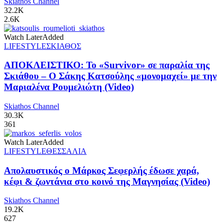
Skiathos Channel
32.2K
2.6K
Watch Later
Added
LIFESTYLE
ΣΚΙΑΘΟΣ
ΑΠΟΚΛΕΙΣΤΙΚΟ: Το «Survivor» σε παραλία της
Σκιάθου – Ο Σάκης Κατσούλης «μονομαχεί» με την
Μαριαλένα Ρουμελιώτη (Video)
Skiathos Channel
30.3K
361
Watch Later
Added
LIFESTYLE
ΘΕΣΣΑΛΙΑ
Απολαυστικός ο Μάρκος Σεφερλής έδωσε χαρά,
κέφι & ζωντάνια στο κοινό της Μαγνησίας (Video)
Skiathos Channel
19.2K
627