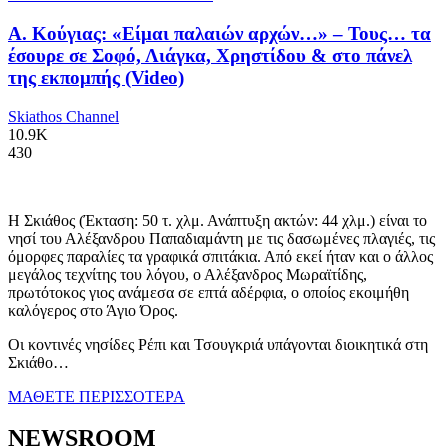
Α. Κούγιας: «Είμαι παλαιών αρχών…» – Τους… τα
έσουρε σε Σοφό, Λιάγκα, Χρηστίδου & στο πάνελ
της εκπομπής (Video)
Skiathos Channel
10.9K
430
Η Σκιάθος (Έκταση: 50 τ. χλμ. Ανάπτυξη ακτών: 44 χλμ.) είναι το
νησί του Αλέξανδρου Παπαδιαμάντη με τις δασωμένες πλαγιές, τις
όμορφες παραλίες τα γραφικά σπιτάκια. Από εκεί ήταν και ο άλλος
μεγάλος τεχνίτης του λόγου, ο Αλέξανδρος Μωραϊτίδης,
πρωτότοκος γιος ανάμεσα σε επτά αδέρφια, ο οποίος εκοιμήθη
καλόγερος στο Άγιο Όρος.
Οι κοντινές νησίδες Ρέπι και Τσουγκριά υπάγονται διοικητικά στη
Σκιάθο…
ΜΑΘΕΤΕ ΠΕΡΙΣΣΟΤΕΡΑ
NEWSROOM