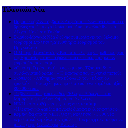
Τελευταία Νέα
Παρασκευή 7 & Σάββατο 8 Αυγούστου: Ζωντανές μουσικές
βραδιές στο Carnayo Restaurant! Δύο μοναδικά live στο
Alkyon Hotel στη Σκιάθο
Σκιάθος-Μονακό: Νέα διεθνής συμμαχία για τον βιώσιμο
τουρισμό! Στο νησί η Διευθύντρια Τουρισμού του
Πριγκιπάτου
Ο Μπόρις Τζόνσον στην Κάρυστο: Ο πρώην πρωθυπουργός
της Βρετανίας έκανε τα ψώνια του σε σούπερ μάρκετ &
χαιρετούσε τον κόσμο
«Ο πατήρ Γεράσιμος Φωκάς, ο μικρός Τζόσουα & το
συγκλονιστικό όραμα» – Η μαρτυρία που συγκινεί πιστούς
Σκόπελος: «Χτύπημα» στο κύκλωμα του «κόκκινου
χρυσού» – Κατασχέθηκαν προστατευόμενα κοράλλια αξίας
800.000 ευρώ
Το βίντεο που πρέπει να δεις, Έλληνα: Διάλεξε… τον
Μηταράκη ή τον Άγιο Σάββα του Αχιλλέως!
ΝΙΚΗ κατά κυβέρνησης για τις νέες ταυτότητες:
«Ηλεκτρονικό φακέλωμα χωρίς διαφάνεια & απαντήσεις»
Καμπανάκι από τη ΝΙΚΗ για τη Μαγνησία: «1.300 νέα
περιστατικά καρκίνου τον χρόνο – Η περιοχή δεν μπορεί να
μείνει χωρίς Ογκολογική Κλινική»