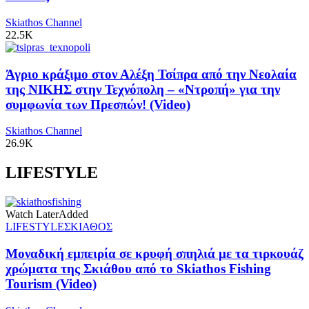
Skiathos Channel
22.5K
Άγριο κράξιμο στον Αλέξη Τσίπρα από την Νεολαία
της ΝΙΚΗΣ στην Τεχνόπολη – «Ντροπή» για την
συμφωνία των Πρεσπών! (Video)
Skiathos Channel
26.9K
LIFESTYLE
Watch Later
Added
LIFESTYLE
ΣΚΙΑΘΟΣ
Μοναδική εμπειρία σε κρυφή σπηλιά με τα τιρκουάζ
χρώματα της Σκιάθου από το Skiathos Fishing
Tourism (Video)