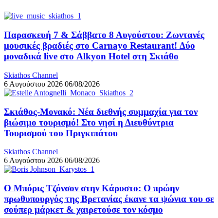
Παρασκευή 7 & Σάββατο 8 Αυγούστου: Ζωντανές
μουσικές βραδιές στο Carnayo Restaurant! Δύο
μοναδικά live στο Alkyon Hotel στη Σκιάθο
Skiathos Channel
6 Αυγούστου 2026
06/08/2026
Σκιάθος-Μονακό: Νέα διεθνής συμμαχία για τον
βιώσιμο τουρισμό! Στο νησί η Διευθύντρια
Τουρισμού του Πριγκιπάτου
Skiathos Channel
6 Αυγούστου 2026
06/08/2026
Ο Μπόρις Τζόνσον στην Κάρυστο: Ο πρώην
πρωθυπουργός της Βρετανίας έκανε τα ψώνια του σε
σούπερ μάρκετ & χαιρετούσε τον κόσμο