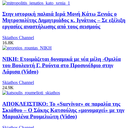
Στην ιστορική παλαιά Ιερά Μονή Κάτω Ξενιάς ο
Μητροπολίτης Δημητριάδος κ. Ιγνάτιος – Σε εξέλιξη
εργασίες αναστήλωσης από τους σεισμούς
Skiathos Channel
16.8K
ΝΙΚΗ: Ετοιμάζεται δυναμικά με νέα μέλη -Ομιλία
του Βουλευτή Γ. Ρούντα στο Προσυνέδριο στην
Λάρισα (Video)
Skiathos Channel
24.9K
ΑΠΟΚΛΕΙΣΤΙΚΟ: Το «Survivor» σε παραλία της
Σκιάθου – Ο Σάκης Κατσούλης «μονομαχεί» με την
Μαριαλένα Ρουμελιώτη (Video)
Skiathos Channel