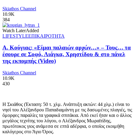
Skiathos Channel
10.9K
384
Watch Later
Added
LIFESTYLE
ΕΠΙΚΑΙΡΟΤΗΤΑ
Α. Κούγιας: «Είμαι παλαιών αρχών…» – Τους… τα
έσουρε σε Σοφό, Λιάγκα, Χρηστίδου & στο πάνελ
της εκπομπής (Video)
Skiathos Channel
10.9K
430
Η Σκιάθος (Έκταση: 50 τ. χλμ. Ανάπτυξη ακτών: 44 χλμ.) είναι το
νησί του Αλέξανδρου Παπαδιαμάντη με τις δασωμένες πλαγιές, τις
όμορφες παραλίες τα γραφικά σπιτάκια. Από εκεί ήταν και ο άλλος
μεγάλος τεχνίτης του λόγου, ο Αλέξανδρος Μωραϊτίδης,
πρωτότοκος γιος ανάμεσα σε επτά αδέρφια, ο οποίος εκοιμήθη
καλόγερος στο Άγιο Όρος.