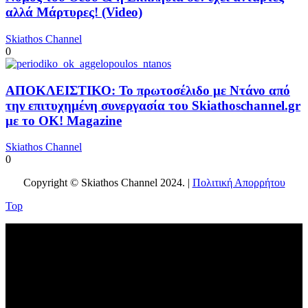
αλλά Μάρτυρες! (Video)
Skiathos Channel
0
ΑΠΟΚΛΕΙΣΤΙΚΟ: Το πρωτοσέλιδο με Ντάνο από
την επιτυχημένη συνεργασία του Skiathoschannel.gr
με το OK! Magazine
Skiathos Channel
0
Copyright © Skiathos Channel 2024. |
Πολιτική Απορρήτου
Top
No videos yet!
Click on "Watch later" to put videos here