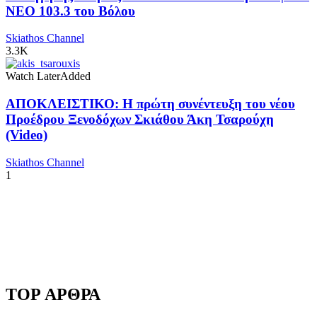
NEO 103.3 του Βόλου
Skiathos Channel
3.3K
Watch Later
Added
ΑΠΟΚΛΕΙΣΤΙΚΟ: Η πρώτη συνέντευξη του νέου
Προέδρου Ξενοδόχων Σκιάθου Άκη Τσαρούχη
(Video)
Skiathos Channel
1
TOP ΑΡΘΡΑ