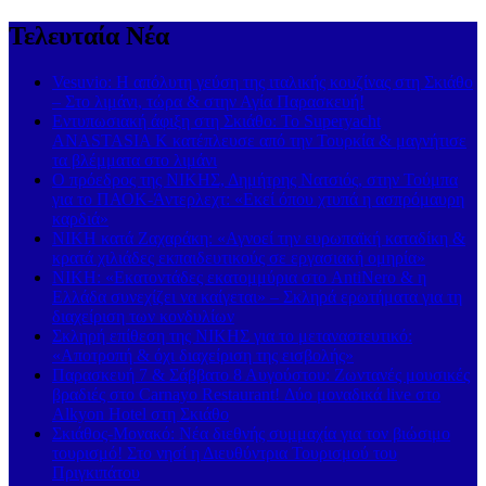
Τελευταία Νέα
Vesuvio: Η απόλυτη γεύση της ιταλικής κουζίνας στη Σκιάθο
– Στο λιμάνι, τώρα & στην Αγία Παρασκευή!
Εντυπωσιακή άφιξη στη Σκιάθο: Το Superyacht
ANASTASIA K κατέπλευσε από την Τουρκία & μαγνήτισε
τα βλέμματα στο λιμάνι
Ο πρόεδρος της ΝΙΚΗΣ, Δημήτρης Νατσιός, στην Τούμπα
για το ΠΑΟΚ-Άντερλεχτ: «Εκεί όπου χτυπά η ασπρόμαυρη
καρδιά»
ΝΙΚΗ κατά Ζαχαράκη: «Αγνοεί την ευρωπαϊκή καταδίκη &
κρατά χιλιάδες εκπαιδευτικούς σε εργασιακή ομηρία»
ΝΙΚΗ: «Εκατοντάδες εκατομμύρια στο AntiNero & η
Ελλάδα συνεχίζει να καίγεται» – Σκληρά ερωτήματα για τη
διαχείριση των κονδυλίων
Σκληρή επίθεση της ΝΙΚΗΣ για το μεταναστευτικό:
«Αποτροπή & όχι διαχείριση της εισβολής»
Παρασκευή 7 & Σάββατο 8 Αυγούστου: Ζωντανές μουσικές
βραδιές στο Carnayo Restaurant! Δύο μοναδικά live στο
Alkyon Hotel στη Σκιάθο
Σκιάθος-Μονακό: Νέα διεθνής συμμαχία για τον βιώσιμο
τουρισμό! Στο νησί η Διευθύντρια Τουρισμού του
Πριγκιπάτου