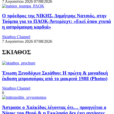
7 Αυγούστου 2026
07/08/2026
Ο πρόεδρος της ΝΙΚΗΣ, Δημήτρης Νατσιός, στην
Τούμπα για το ΠΑΟΚ-Άντερλεχτ: «Εκεί όπου χτυπά
η ασπρόμαυρη καρδιά»
Skiathos Channel
7 Αυγούστου 2026
07/08/2026
ΣΚΙΑΘΟΣ
Ένωση Ξενοδόχων Σκιάθου: Η πρώτη & μοναδική
έκδοση μπροσούρας από το μακρινό 1988 (Photos)
Skiathos Channel
0
Άστραψε ο Χαλκίδος λέγοντας ότι… προηγείται ο
Νόμος του Θεού & η Εκκλησία δεν έχει αντάρτες