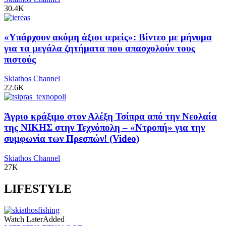
30.4K
«Υπάρχουν ακόμη άξιοι ιερείς»: Βίντεο με μήνυμα
για τα μεγάλα ζητήματα που απασχολούν τους
πιστούς
Skiathos Channel
22.6K
Άγριο κράξιμο στον Αλέξη Τσίπρα από την Νεολαία
της ΝΙΚΗΣ στην Τεχνόπολη – «Ντροπή» για την
συμφωνία των Πρεσπών! (Video)
Skiathos Channel
27K
LIFESTYLE
Watch Later
Added