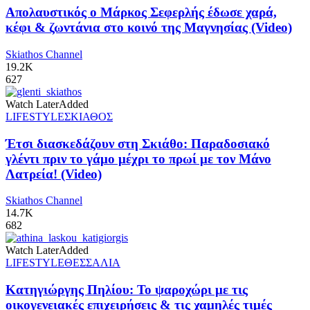
Απολαυστικός ο Μάρκος Σεφερλής έδωσε χαρά,
κέφι & ζωντάνια στο κοινό της Μαγνησίας (Video)
Skiathos Channel
19.2K
627
Watch Later
Added
LIFESTYLE
ΣΚΙΑΘΟΣ
Έτσι διασκεδάζουν στη Σκιάθο: Παραδοσιακό
γλέντι πριν το γάμο μέχρι το πρωί με τον Μάνο
Λατρεία! (Video)
Skiathos Channel
14.7K
682
Watch Later
Added
LIFESTYLE
ΘΕΣΣΑΛΙΑ
Κατηγιώργης Πηλίου: Το ψαροχώρι με τις
οικογενειακές επιχειρήσεις & τις χαμηλές τιμές