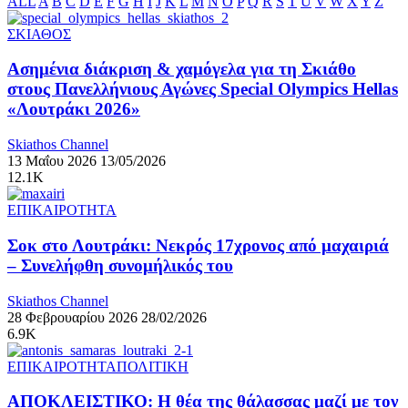
ALL
A
B
C
D
E
F
G
H
I
J
K
L
M
N
O
P
Q
R
S
T
U
V
W
X
Y
Z
ΣΚΙΑΘΟΣ
Ασημένια διάκριση & χαμόγελα για τη Σκιάθο
στους Πανελλήνιους Αγώνες Special Olympics Hellas
«Λουτράκι 2026»
Skiathos Channel
13 Μαΐου 2026
13/05/2026
12.1K
ΕΠΙΚΑΙΡΟΤΗΤΑ
Σοκ στο Λουτράκι: Νεκρός 17χρονος από μαχαιριά
– Συνελήφθη συνομήλικός του
Skiathos Channel
28 Φεβρουαρίου 2026
28/02/2026
6.9K
ΕΠΙΚΑΙΡΟΤΗΤΑ
ΠΟΛΙΤΙΚΗ
ΑΠΟΚΛΕΙΣΤΙΚΟ: Η θέα της θάλασσας μαζί με τον