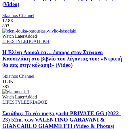
(Video)
Skiathos Channel
12.8K
893
Watch Later
Added
LIFESTYLE
ΠΟΛΙΤΙΚΗ
Η Ελένη Λουκά τα… έσουρε στον Στέφανο
Κασσελάκη στο βιβλίο του λέγοντας του: «Ντροπή
θα πας στην κόλαση!» (Video)
Skiathos Channel
11.3K
385
Watch Later
Added
LIFESTYLE
ΣΚΙΑΘΟΣ
Σκιάθος: Το νέο mega yacht PRIVATE GG (2022-
23) 52m. των VALENTINO GARAVANI &
GIANCARLO GIAMMETTI (Video & Photos)