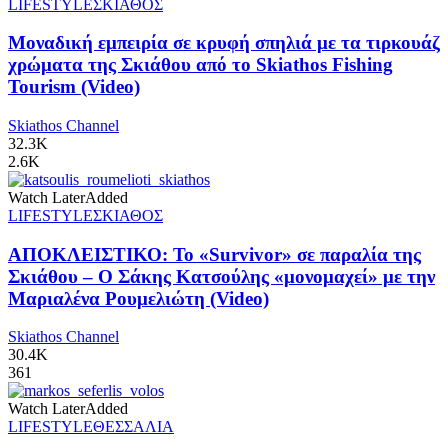
LIFESTYLE
ΣΚΙΑΘΟΣ
Μοναδική εμπειρία σε κρυφή σπηλιά με τα τιρκουάζ
χρώματα της Σκιάθου από το Skiathos Fishing
Tourism (Video)
Skiathos Channel
32.3K
2.6K
Watch Later
Added
LIFESTYLE
ΣΚΙΑΘΟΣ
ΑΠΟΚΛΕΙΣΤΙΚΟ: Το «Survivor» σε παραλία της
Σκιάθου – Ο Σάκης Κατσούλης «μονομαχεί» με την
Μαριαλένα Ρουμελιώτη (Video)
Skiathos Channel
30.4K
361
Watch Later
Added
LIFESTYLE
ΘΕΣΣΑΛΙΑ