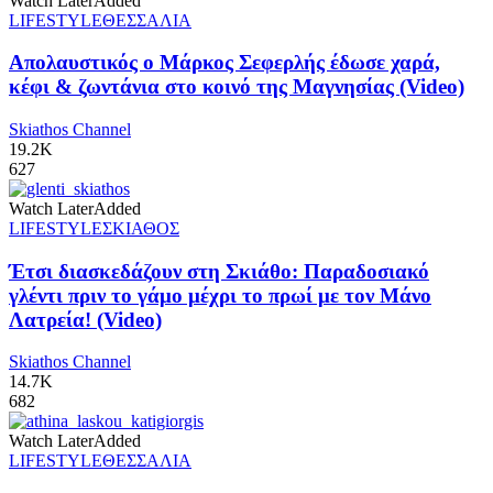
Watch Later
Added
LIFESTYLE
ΘΕΣΣΑΛΙΑ
Απολαυστικός ο Μάρκος Σεφερλής έδωσε χαρά,
κέφι & ζωντάνια στο κοινό της Μαγνησίας (Video)
Skiathos Channel
19.2K
627
Watch Later
Added
LIFESTYLE
ΣΚΙΑΘΟΣ
Έτσι διασκεδάζουν στη Σκιάθο: Παραδοσιακό
γλέντι πριν το γάμο μέχρι το πρωί με τον Μάνο
Λατρεία! (Video)
Skiathos Channel
14.7K
682
Watch Later
Added
LIFESTYLE
ΘΕΣΣΑΛΙΑ