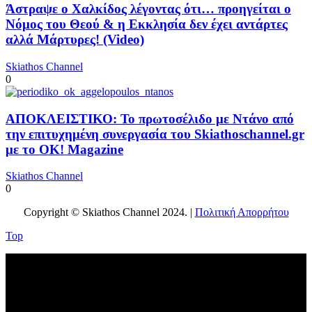
Άστραψε ο Χαλκίδος λέγοντας ότι… προηγείται ο
Νόμος του Θεού & η Εκκλησία δεν έχει αντάρτες
αλλά Μάρτυρες! (Video)
Skiathos Channel
0
ΑΠΟΚΛΕΙΣΤΙΚΟ: Το πρωτοσέλιδο με Ντάνο από
την επιτυχημένη συνεργασία του Skiathoschannel.gr
με το OK! Magazine
Skiathos Channel
0
Copyright © Skiathos Channel 2024. |
Πολιτική Απορρήτου
Top