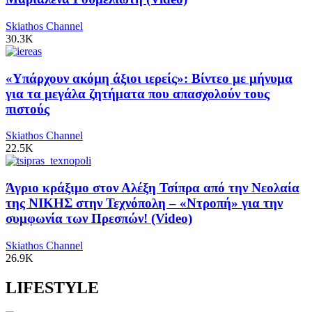
Skiathos Channel
30.3K
«Υπάρχουν ακόμη άξιοι ιερείς»: Βίντεο με μήνυμα
για τα μεγάλα ζητήματα που απασχολούν τους
πιστούς
Skiathos Channel
22.5K
Άγριο κράξιμο στον Αλέξη Τσίπρα από την Νεολαία
της ΝΙΚΗΣ στην Τεχνόπολη – «Ντροπή» για την
συμφωνία των Πρεσπών! (Video)
Skiathos Channel
26.9K
LIFESTYLE