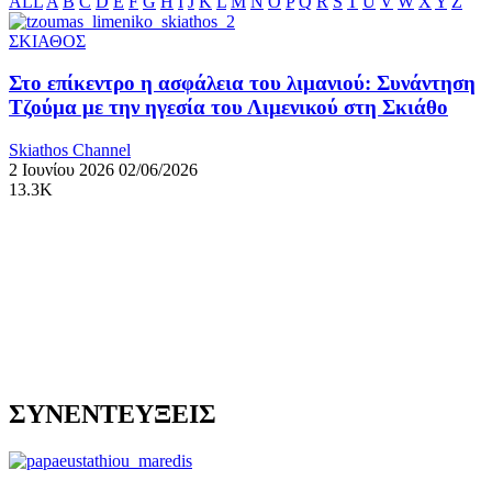
ALL
A
B
C
D
E
F
G
H
I
J
K
L
M
N
O
P
Q
R
S
T
U
V
W
X
Y
Z
ΣΚΙΑΘΟΣ
Στο επίκεντρο η ασφάλεια του λιμανιού: Συνάντηση
Τζούμα με την ηγεσία του Λιμενικού στη Σκιάθο
Skiathos Channel
2 Ιουνίου 2026
02/06/2026
13.3K
ΣΥΝΕΝΤΕΥΞΕΙΣ