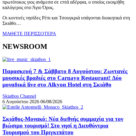
πρωτότοκος γιος ανάμεσα σε επτά αδέρφια, ο οποίος εκοιμήθη
καλόγερος στο Άγιο Όρος.
Οι κοντινές νησίδες Ρέπι και Τσουγκριά υπάγονται διοικητικά στη
Σκιάθο…
ΜΑΘΕΤΕ ΠΕΡΙΣΣΟΤΕΡΑ
NEWSROOM
Παρασκευή 7 & Σάββατο 8 Αυγούστου: Ζωντανές
μουσικές βραδιές στο Carnayo Restaurant! Δύο
μοναδικά live στο Alkyon Hotel στη Σκιάθο
Skiathos Channel
6 Αυγούστου 2026
06/08/2026
Σκιάθος-Μονακό: Νέα διεθνής συμμαχία για τον
βιώσιμο τουρισμό! Στο νησί η Διευθύντρια
Τουρισμού του Πριγκιπάτου