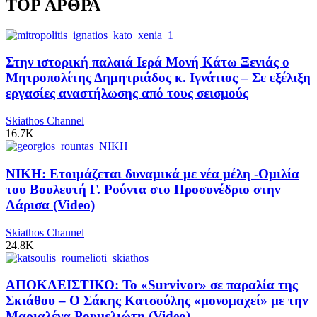
TOP ΑΡΘΡΑ
Στην ιστορική παλαιά Ιερά Μονή Κάτω Ξενιάς ο
Μητροπολίτης Δημητριάδος κ. Ιγνάτιος – Σε εξέλιξη
εργασίες αναστήλωσης από τους σεισμούς
Skiathos Channel
16.7K
ΝΙΚΗ: Ετοιμάζεται δυναμικά με νέα μέλη -Ομιλία
του Βουλευτή Γ. Ρούντα στο Προσυνέδριο στην
Λάρισα (Video)
Skiathos Channel
24.8K
ΑΠΟΚΛΕΙΣΤΙΚΟ: Το «Survivor» σε παραλία της
Σκιάθου – Ο Σάκης Κατσούλης «μονομαχεί» με την
Μαριαλένα Ρουμελιώτη (Video)