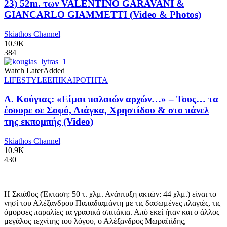
23) 52m. των VALENTINO GARAVANI &
GIANCARLO GIAMMETTI (Video & Photos)
Skiathos Channel
10.9K
384
Watch Later
Added
LIFESTYLE
ΕΠΙΚΑΙΡΟΤΗΤΑ
Α. Κούγιας: «Είμαι παλαιών αρχών…» – Τους… τα
έσουρε σε Σοφό, Λιάγκα, Χρηστίδου & στο πάνελ
της εκπομπής (Video)
Skiathos Channel
10.9K
430
Η Σκιάθος (Έκταση: 50 τ. χλμ. Ανάπτυξη ακτών: 44 χλμ.) είναι το
νησί του Αλέξανδρου Παπαδιαμάντη με τις δασωμένες πλαγιές, τις
όμορφες παραλίες τα γραφικά σπιτάκια. Από εκεί ήταν και ο άλλος
μεγάλος τεχνίτης του λόγου, ο Αλέξανδρος Μωραϊτίδης,