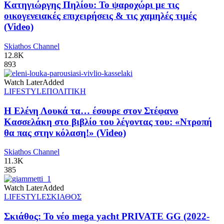
Κατηγιώργης Πηλίου: Το ψαροχώρι με τις
οικογενειακές επιχειρήσεις & τις χαμηλές τιμές
(Video)
Skiathos Channel
12.8K
893
Watch Later
Added
LIFESTYLE
ΠΟΛΙΤΙΚΗ
Η Ελένη Λουκά τα… έσουρε στον Στέφανο
Κασσελάκη στο βιβλίο του λέγοντας του: «Ντροπή
θα πας στην κόλαση!» (Video)
Skiathos Channel
11.3K
385
Watch Later
Added
LIFESTYLE
ΣΚΙΑΘΟΣ
Σκιάθος: Το νέο mega yacht PRIVATE GG (2022-