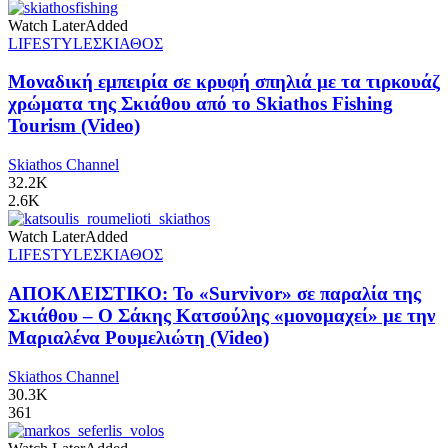
Watch Later
Added
LIFESTYLE
ΣΚΙΑΘΟΣ
Μοναδική εμπειρία σε κρυφή σπηλιά με τα τιρκουάζ
χρώματα της Σκιάθου από το Skiathos Fishing
Tourism (Video)
Skiathos Channel
32.2K
2.6K
Watch Later
Added
LIFESTYLE
ΣΚΙΑΘΟΣ
ΑΠΟΚΛΕΙΣΤΙΚΟ: Το «Survivor» σε παραλία της
Σκιάθου – Ο Σάκης Κατσούλης «μονομαχεί» με την
Μαριαλένα Ρουμελιώτη (Video)
Skiathos Channel
30.3K
361