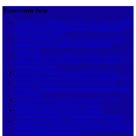
Τελευταία Νέα
Παρασκευή 7 & Σάββατο 8 Αυγούστου: Ζωντανές μουσικές
βραδιές στο Carnayo Restaurant! Δύο μοναδικά live στο
Alkyon Hotel στη Σκιάθο
Σκιάθος-Μονακό: Νέα διεθνής συμμαχία για τον βιώσιμο
τουρισμό! Στο νησί η Διευθύντρια Τουρισμού του
Πριγκιπάτου
Ο Μπόρις Τζόνσον στην Κάρυστο: Ο πρώην πρωθυπουργός
της Βρετανίας έκανε τα ψώνια του σε σούπερ μάρκετ &
χαιρετούσε τον κόσμο
«Ο πατήρ Γεράσιμος Φωκάς, ο μικρός Τζόσουα & το
συγκλονιστικό όραμα» – Η μαρτυρία που συγκινεί πιστούς
Σκόπελος: «Χτύπημα» στο κύκλωμα του «κόκκινου
χρυσού» – Κατασχέθηκαν προστατευόμενα κοράλλια αξίας
800.000 ευρώ
Το βίντεο που πρέπει να δεις, Έλληνα: Διάλεξε… τον
Μηταράκη ή τον Άγιο Σάββα του Αχιλλέως!
ΝΙΚΗ κατά κυβέρνησης για τις νέες ταυτότητες:
«Ηλεκτρονικό φακέλωμα χωρίς διαφάνεια & απαντήσεις»
Καμπανάκι από τη ΝΙΚΗ για τη Μαγνησία: «1.300 νέα
περιστατικά καρκίνου τον χρόνο – Η περιοχή δεν μπορεί να
μείνει χωρίς Ογκολογική Κλινική»