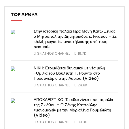
TOP ΑΡΘΡΑ
Στην ιστορική παλαιά Ιερά Μονή Κάτω Ξενιάς
ο Μητροπολίτης Δημητριάδος κ. Ιγνάτιος – Σε
εξέλιξη εργασίες αναστήλωσης από τους
σεισμούς
SKIATHOS CHANNEL
16.7K
ΝΙΚΗ: Ετοιμάζεται δυναμικά με νέα μέλη
-Ομιλία του Βουλευτή Γ. Ρούντα στο
Προσυνέδριο στην Λάρισα (Video)
SKIATHOS CHANNEL
24.8K
ΑΠΟΚΛΕΙΣΤΙΚΟ: Το «Survivor» σε παραλία
της Σκιάθου – Ο Σάκης Κατσούλης
«μονομαχεί» με την Μαριαλένα Ρουμελιώτη
(Video)
SKIATHOS CHANNEL
30.3K