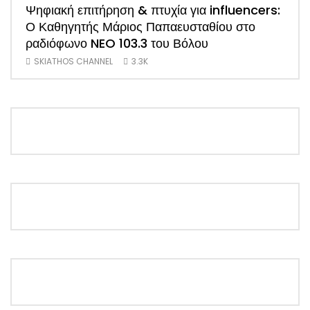
Ψηφιακή επιτήρηση & πτυχία για influencers:
ΑΠΟ
Ο Καθηγητής Μάριος Παπαευσταθίου στο
νέο
ραδιόφωνο NEO 103.3 του Βόλου
Τσα
SKIATHOS CHANNEL
3.3K
SK