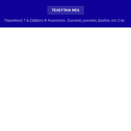
ΤΕΛΕΥΤΑΊΑ ΝΈΑ
Παρασκευή 7 & Σάββατο 8 Αυγούστου: Ζωντανές μουσικές βραδιές στο Carnayo Restaurant! Δύο μοναδικά live στο Alkyon Hotel στη Σκιάθο