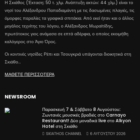
Η Σκιάθος (Έκταση: 50 τ. χλμ. Ανάπτυξη ακτών: 44 χλμ.) είναι το
νησί του Αλέξανδρου Παπαδιαμάντη με τις δασωμένες πλαγιές, τις
όμορφες παραλίες τα γραφικά σπιτάκια. Από εκεί ήταν και ο άλλος
μεγάλος τεχνίτης του λόγου, ο Αλέξανδρος Μωραϊτίδης,
πρωτότοκος γιος ανάμεσα σε επτά αδέρφια, ο οποίος εκοιμήθη
καλόγερος στο Άγιο Όρος.
Οι κοντινές νησίδες Ρέπι και Τσουγκριά υπάγονται διοικητικά στη
Σκιάθο…
ΜΑΘΕΤΕ ΠΕΡΙΣΣΟΤΕΡΑ
NEWSROOM
Παρασκευή 7 & Σάββατο 8 Αυγούστου:
Ζωντανές μουσικές βραδιές στο Carnayo
Restaurant! Δύο μοναδικά live στο Alkyon
Hotel στη Σκιάθο
SKIATHOS CHANNEL
6 ΑΥΓΟΎΣΤΟΥ 2026