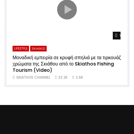
Watch L
LIFESTYLE
ΣΚΙΑΘΟΣ
Μοναδική εμπειρία σε κρυφή σπηλιά με τα τιρκουάζ
χρώματα της Σκιάθου από το Skiathos Fishing
Σ
Tourism (Video)
SKIATHOS CHANNEL
32.2K
2.6K