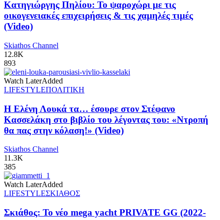
Κατηγιώργης Πηλίου: Το ψαροχώρι με τις
οικογενειακές επιχειρήσεις & τις χαμηλές τιμές
(Video)
Skiathos Channel
12.8K
893
Watch Later
Added
LIFESTYLE
ΠΟΛΙΤΙΚΗ
Η Ελένη Λουκά τα… έσουρε στον Στέφανο
Κασσελάκη στο βιβλίο του λέγοντας του: «Ντροπή
θα πας στην κόλαση!» (Video)
Skiathos Channel
11.3K
385
Watch Later
Added
LIFESTYLE
ΣΚΙΑΘΟΣ
Σκιάθος: Το νέο mega yacht PRIVATE GG (2022-