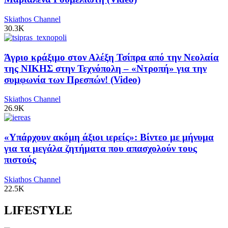
Skiathos Channel
30.3K
Άγριο κράξιμο στον Αλέξη Τσίπρα από την Νεολαία
της ΝΙΚΗΣ στην Τεχνόπολη – «Ντροπή» για την
συμφωνία των Πρεσπών! (Video)
Skiathos Channel
26.9K
«Υπάρχουν ακόμη άξιοι ιερείς»: Βίντεο με μήνυμα
για τα μεγάλα ζητήματα που απασχολούν τους
πιστούς
Skiathos Channel
22.5K
LIFESTYLE