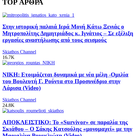
TOP ΑΡΘΡΑ
Στην ιστορική παλαιά Ιερά Μονή Κάτω Ξενιάς ο
Μητροπολίτης Δημητριάδος κ. Ιγνάτιος – Σε εξέλιξη
εργασίες αναστήλωσης από τους σεισμούς
Skiathos Channel
16.7K
ΝΙΚΗ: Ετοιμάζεται δυναμικά με νέα μέλη -Ομιλία
του Βουλευτή Γ. Ρούντα στο Προσυνέδριο στην
Λάρισα (Video)
Skiathos Channel
24.8K
ΑΠΟΚΛΕΙΣΤΙΚΟ: Το «Survivor» σε παραλία της
Σκιάθου – Ο Σάκης Κατσούλης «μονομαχεί» με την
Μαριαλένα Ρουμελιώτη (Video)