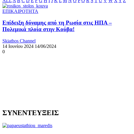
ALL
A
B
C
D
E
F
G
H
I
J
K
L
M
N
O
P
Q
R
S
T
U
V
W
X
Y
Z
ΕΠΙΚΑΙΡΟΤΗΤΑ
Επίδειξη δύναμης από τη Ρωσία στις ΗΠΑ –
Πολεμικά πλοία στην Κούβα!
Skiathos Channel
14 Ιουνίου 2024
14/06/2024
0
ΣΥΝΕΝΤΕΥΞΕΙΣ