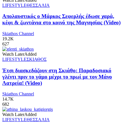
Watch Later
Added
LIFESTYLE
ΘΕΣΣΑΛΙΑ
Απολαυστικός ο Μάρκος Σεφερλής έδωσε χαρά,
κέφι & ζωντάνια στο κοινό της Μαγνησίας (Video)
Skiathos Channel
19.2K
627
Watch Later
Added
LIFESTYLE
ΣΚΙΑΘΟΣ
Έτσι διασκεδάζουν στη Σκιάθο: Παραδοσιακό
γλέντι πριν το γάμο μέχρι το πρωί με τον Μάνο
Λατρεία! (Video)
Skiathos Channel
14.7K
682
Watch Later
Added
LIFESTYLE
ΘΕΣΣΑΛΙΑ