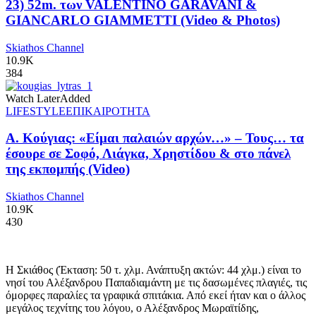
23) 52m. των VALENTINO GARAVANI &
GIANCARLO GIAMMETTI (Video & Photos)
Skiathos Channel
10.9K
384
Watch Later
Added
LIFESTYLE
ΕΠΙΚΑΙΡΟΤΗΤΑ
Α. Κούγιας: «Είμαι παλαιών αρχών…» – Τους… τα
έσουρε σε Σοφό, Λιάγκα, Χρηστίδου & στο πάνελ
της εκπομπής (Video)
Skiathos Channel
10.9K
430
Η Σκιάθος (Έκταση: 50 τ. χλμ. Ανάπτυξη ακτών: 44 χλμ.) είναι το
νησί του Αλέξανδρου Παπαδιαμάντη με τις δασωμένες πλαγιές, τις
όμορφες παραλίες τα γραφικά σπιτάκια. Από εκεί ήταν και ο άλλος
μεγάλος τεχνίτης του λόγου, ο Αλέξανδρος Μωραϊτίδης,