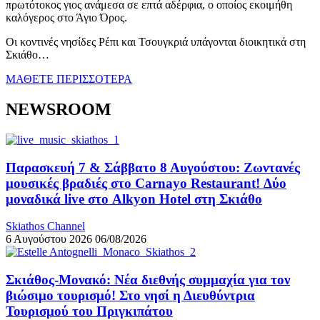
πρωτότοκος γιος ανάμεσα σε επτά αδέρφια, ο οποίος εκοιμήθη
καλόγερος στο Άγιο Όρος.
Οι κοντινές νησίδες Ρέπι και Τσουγκριά υπάγονται διοικητικά στη
Σκιάθο…
ΜΑΘΕΤΕ ΠΕΡΙΣΣΟΤΕΡΑ
NEWSROOM
Παρασκευή 7 & Σάββατο 8 Αυγούστου: Ζωντανές
μουσικές βραδιές στο Carnayo Restaurant! Δύο
μοναδικά live στο Alkyon Hotel στη Σκιάθο
Skiathos Channel
6 Αυγούστου 2026
06/08/2026
Σκιάθος-Μονακό: Νέα διεθνής συμμαχία για τον
βιώσιμο τουρισμό! Στο νησί η Διευθύντρια
Τουρισμού του Πριγκιπάτου