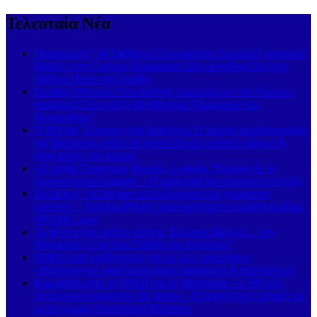
Τελευταία Νέα
Παρασκευή 7 & Σάββατο 8 Αυγούστου: Ζωντανές μουσικές
βραδιές στο Carnayo Restaurant! Δύο μοναδικά live στο
Alkyon Hotel στη Σκιάθο
Σκιάθος-Μονακό: Νέα διεθνής συμμαχία για τον βιώσιμο
τουρισμό! Στο νησί η Διευθύντρια Τουρισμού του
Πριγκιπάτου
Ο Μπόρις Τζόνσον στην Κάρυστο: Ο πρώην πρωθυπουργός
της Βρετανίας έκανε τα ψώνια του σε σούπερ μάρκετ &
χαιρετούσε τον κόσμο
«Ο πατήρ Γεράσιμος Φωκάς, ο μικρός Τζόσουα & το
συγκλονιστικό όραμα» – Η μαρτυρία που συγκινεί πιστούς
Σκόπελος: «Χτύπημα» στο κύκλωμα του «κόκκινου
χρυσού» – Κατασχέθηκαν προστατευόμενα κοράλλια αξίας
800.000 ευρώ
Το βίντεο που πρέπει να δεις, Έλληνα: Διάλεξε… τον
Μηταράκη ή τον Άγιο Σάββα του Αχιλλέως!
ΝΙΚΗ κατά κυβέρνησης για τις νέες ταυτότητες:
«Ηλεκτρονικό φακέλωμα χωρίς διαφάνεια & απαντήσεις»
Καμπανάκι από τη ΝΙΚΗ για τη Μαγνησία: «1.300 νέα
περιστατικά καρκίνου τον χρόνο – Η περιοχή δεν μπορεί να
μείνει χωρίς Ογκολογική Κλινική»