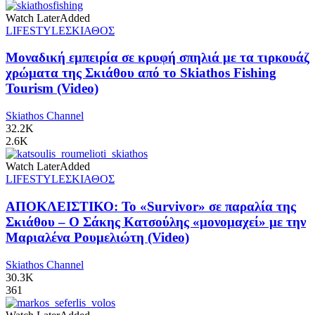
Watch Later
Added
LIFESTYLE
ΣΚΙΑΘΟΣ
Μοναδική εμπειρία σε κρυφή σπηλιά με τα τιρκουάζ
χρώματα της Σκιάθου από το Skiathos Fishing
Tourism (Video)
Skiathos Channel
32.2K
2.6K
Watch Later
Added
LIFESTYLE
ΣΚΙΑΘΟΣ
ΑΠΟΚΛΕΙΣΤΙΚΟ: Το «Survivor» σε παραλία της
Σκιάθου – Ο Σάκης Κατσούλης «μονομαχεί» με την
Μαριαλένα Ρουμελιώτη (Video)
Skiathos Channel
30.3K
361