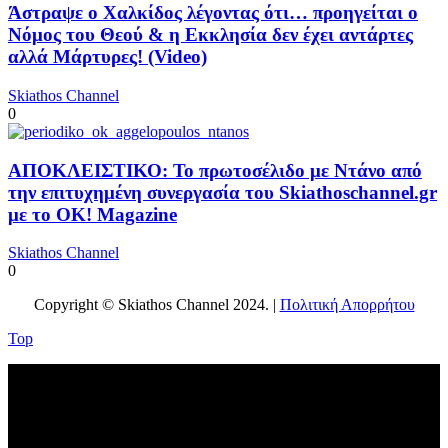
Άστραψε ο Χαλκίδος λέγοντας ότι… προηγείται ο
Νόμος του Θεού & η Εκκλησία δεν έχει αντάρτες
αλλά Μάρτυρες! (Video)
Skiathos Channel
0
ΑΠΟΚΛΕΙΣΤΙΚΟ: Το πρωτοσέλιδο με Ντάνο από
την επιτυχημένη συνεργασία του Skiathoschannel.gr
με το OK! Magazine
Skiathos Channel
0
Copyright © Skiathos Channel 2024. |
Πολιτική Απορρήτου
Top