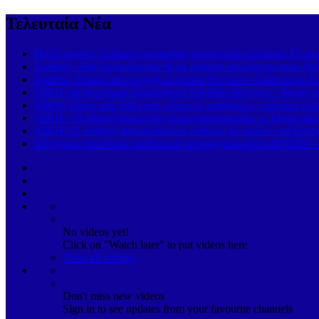
Τελευταία Νέα
Πολύ υψηλός κίνδυνος πυρκαγιάς (κατηγορία κινδύνου 4) γι
Σκιάθος: «Με ξυλοκόπησαν & με άφησαν αιμόφυρτο στον δρόμ
Σκιάθος: Έφυγε από τη ζωή σε ηλικία 93 ετών ο Απόστολος Κ
ΝΙΚΗ για ηλεκτρική διασύνδεση Ελλάδας-Κύπρου: «Χωρίς απ
ΝΙΚΗ: Πάνω από 500 εκατ. ευρώ σε μισθώσεις εναέριων μέσω
ΝΙΚΗ: «Η εθνική άμυνα δεν είναι γιουσουρούμ, κ. Μητσοτάκ
ΝΙΚΗ: Οι στάχτες αποκαλύπτουν ευθύνες & «καίνε» κυβέρ
Φάμπρικα απευθείας αναθέσεων τα προγράμματα antiNERO – 
No videos yet!
Click on "Watch later" to put videos here
View all videos
Don't miss new videos
Sign in to see updates from your favourite channels