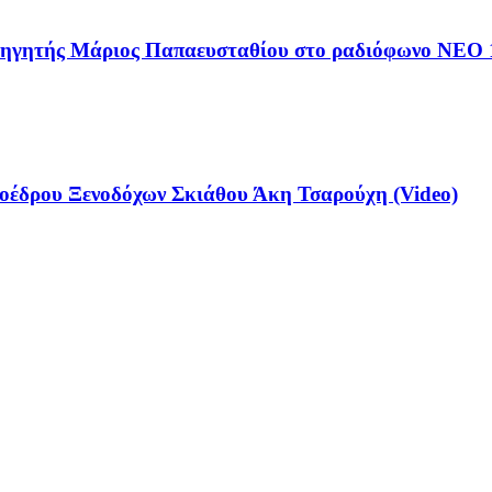
αθηγητής Μάριος Παπαευσταθίου στο ραδιόφωνο NEO 
έδρου Ξενοδόχων Σκιάθου Άκη Τσαρούχη (Video)