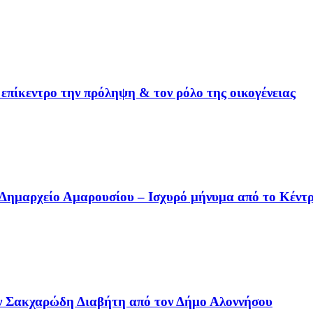
 επίκεντρο την πρόληψη & τον ρόλο της οικογένειας
ημαρχείο Αμαρουσίου – Ισχυρό μήνυμα από το Κέντρ
ν Σακχαρώδη Διαβήτη από τον Δήμο Αλοννήσου