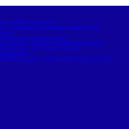
α σήμερα Σάββατο 8 Αυγούστου
ο» – Άγριος καβγάς με λοστάρια, μαχαίρια & σφυριά
ουκιάς
οτροπή, καμία συμφωνία δεν αρκεί»
ν πυρόσβεσης – Γιατί δεν αποκτήθηκε εθνικός στόλος;
η & κ. Δένδια» – Στο στόχαστρο τα Apache
νηση & ΔΕΔΔΗΕ
Η ΝΙΚΗ καταγγέλλει την κυβερνητική πολιτική για τα δάση