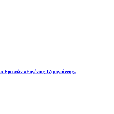
ο Ερευνών «Ευγένιος Τζιμογιάννης»