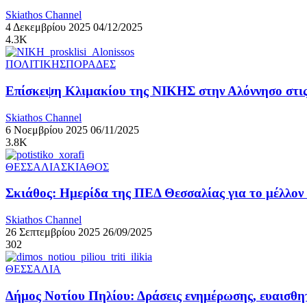
Skiathos Channel
4 Δεκεμβρίου 2025
04/12/2025
4.3K
ΠΟΛΙΤΙΚΗ
ΣΠΟΡΑΔΕΣ
Επίσκεψη Κλιμακίου της ΝΙΚΗΣ στην Αλόννησο στις
Skiathos Channel
6 Νοεμβρίου 2025
06/11/2025
3.8K
ΘΕΣΣΑΛΙΑ
ΣΚΙΑΘΟΣ
Σκιάθος: Ημερίδα της ΠΕΔ Θεσσαλίας για το μέλλον
Skiathos Channel
26 Σεπτεμβρίου 2025
26/09/2025
302
ΘΕΣΣΑΛΙΑ
Δήμος Νοτίου Πηλίου: Δράσεις ενημέρωσης, ευαισθη