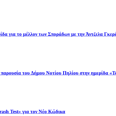
ρίδα για το μέλλον των Σποράδων με την Άντζελα Γκερ
ή παρουσία του Δήμου Νοτίου Πηλίου στην ημερίδα «
ash Test» για τον Νέο Κώδικα