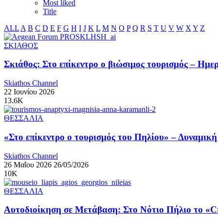
Most liked
Title
ALL
A
B
C
D
E
F
G
H
I
J
K
L
M
N
O
P
Q
R
S
T
U
V
W
X
Y
Z
ΣΚΙΑΘΟΣ
Σκιάθος: Στο επίκεντρο ο βιώσιμος τουρισμός – Ημε
Skiathos Channel
22 Ιουνίου 2026
13.6K
ΘΕΣΣΑΛΙΑ
«Στο επίκεντρο ο τουρισμός του Πηλίου» – Δυναμικ
Skiathos Channel
26 Μαΐου 2026
26/05/2026
10K
ΘΕΣΣΑΛΙΑ
Αυτοδιοίκηση σε Μετάβαση: Στο Νότιο Πήλιο το «Cr