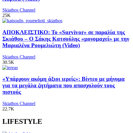
Skiathos Channel
25K
ΑΠΟΚΛΕΙΣΤΙΚΟ: Το «Survivor» σε παραλία της
Σκιάθου – Ο Σάκης Κατσούλης «μονομαχεί» με την
Μαριαλένα Ρουμελιώτη (Video)
Skiathos Channel
30.5K
«Υπάρχουν ακόμη άξιοι ιερείς»: Βίντεο με μήνυμα
για τα μεγάλα ζητήματα που απασχολούν τους
πιστούς
Skiathos Channel
22.7K
LIFESTYLE