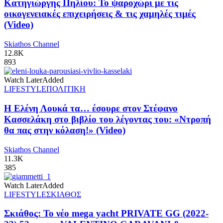
Κατηγιώργης Πηλίου: Το ψαροχώρι με τις
οικογενειακές επιχειρήσεις & τις χαμηλές τιμές
(Video)
Skiathos Channel
12.8K
893
Watch Later
Added
LIFESTYLE
ΠΟΛΙΤΙΚΗ
Η Ελένη Λουκά τα… έσουρε στον Στέφανο
Κασσελάκη στο βιβλίο του λέγοντας του: «Ντροπή
θα πας στην κόλαση!» (Video)
Skiathos Channel
11.3K
385
Watch Later
Added
LIFESTYLE
ΣΚΙΑΘΟΣ
Σκιάθος: Το νέο mega yacht PRIVATE GG (2022-