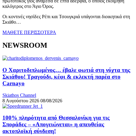
πρωτότοκος γιος ανάμεσα σε επτά αδέρφια, ο οποίος εκοιμήθη
καλόγερος στο Άγιο Όρος.
Οι κοντινές νησίδες Ρέπι και Τσουγκριά υπάγονται διοικητικά στη
Σκιάθο…
ΜΑΘΕΤΕ ΠΕΡΙΣΣΟΤΕΡΑ
NEWSROOM
Ο Χαριτοδιπλωμένος… έβαλε φωτιά στη νύχτα της
Σκιάθου! Τραγούδι, κέφι & εκλεκτή παρέα στο
Carnayo
Skiathos Channel
8 Αυγούστου 2026
08/08/2026
100% πληρότητα από Θεσσαλονίκη για τις
Σποράδες – «Απογειώνεται» η απευθείας
ακτοπλοϊκή σύνδεση!