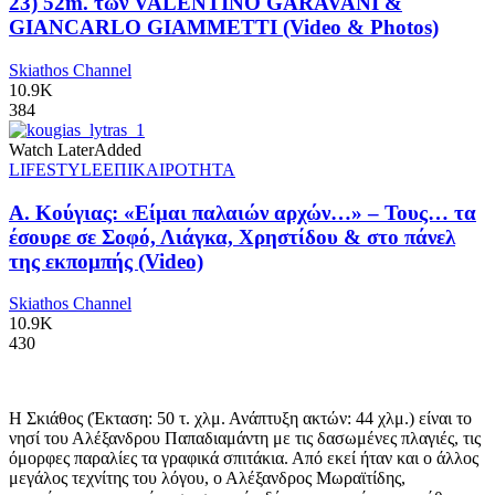
23) 52m. των VALENTINO GARAVANI &
GIANCARLO GIAMMETTI (Video & Photos)
Skiathos Channel
10.9K
384
Watch Later
Added
LIFESTYLE
ΕΠΙΚΑΙΡΟΤΗΤΑ
Α. Κούγιας: «Είμαι παλαιών αρχών…» – Τους… τα
έσουρε σε Σοφό, Λιάγκα, Χρηστίδου & στο πάνελ
της εκπομπής (Video)
Skiathos Channel
10.9K
430
Η Σκιάθος (Έκταση: 50 τ. χλμ. Ανάπτυξη ακτών: 44 χλμ.) είναι το
νησί του Αλέξανδρου Παπαδιαμάντη με τις δασωμένες πλαγιές, τις
όμορφες παραλίες τα γραφικά σπιτάκια. Από εκεί ήταν και ο άλλος
μεγάλος τεχνίτης του λόγου, ο Αλέξανδρος Μωραϊτίδης,