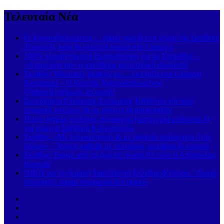
Τελευταία Νέα
Ο Χαριτοδιπλωμένος… έβαλε φωτιά στη νύχτα της Σκιάθου!
Τραγούδι, κέφι & εκλεκτή παρέα στο Carnayo
100% πληρότητα από Θεσσαλονίκη για τις Σποράδες –
«Απογειώνεται» η απευθείας ακτοπλοϊκή σύνδεση!
Σκιάθος: Μουσικές βραδιές με… έκπληξη στο Carnayo
Restaurant – Ο Κώστας Χαριτοδιπλωμένος
(Videos)ξεσήκωσε το κοινό!
Συνεδρίαση Επιτροπής Εκτίμησης Κινδύνου για τους
ισχυρούς ανέμους & τις υψηλές θερμοκρασίες
Πολύ υψηλός κίνδυνος πυρκαγιάς (κατηγορία κινδύνου 4)
για σήμερα Σάββατο 8 Αυγούστου
Σκιάθος: «Με ξυλοκόπησαν & με άφησαν αιμόφυρτο στον
δρόμο» – Άγριος καβγάς με λοστάρια, μαχαίρια & σφυριά
Σκιάθος: Έφυγε από τη ζωή σε ηλικία 93 ετών ο Απόστολος
Κουκιάς
ΝΙΚΗ για ηλεκτρική διασύνδεση Ελλάδας-Κύπρου: «Χωρίς
αποτροπή, καμία συμφωνία δεν αρκεί»