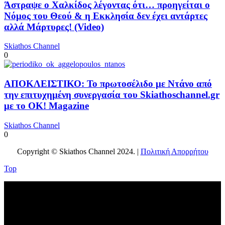
Άστραψε ο Χαλκίδος λέγοντας ότι… προηγείται ο
Νόμος του Θεού & η Εκκλησία δεν έχει αντάρτες
αλλά Μάρτυρες! (Video)
Skiathos Channel
0
ΑΠΟΚΛΕΙΣΤΙΚΟ: Το πρωτοσέλιδο με Ντάνο από
την επιτυχημένη συνεργασία του Skiathoschannel.gr
με το OK! Magazine
Skiathos Channel
0
Copyright © Skiathos Channel 2024. |
Πολιτική Απορρήτου
Top