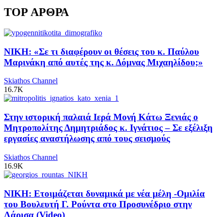
TOP ΑΡΘΡΑ
ΝΙΚΗ: «Σε τι διαφέρουν οι θέσεις του κ. Παύλου
Μαρινάκη από αυτές της κ. Δόμνας Μιχαηλίδου;»
Skiathos Channel
16.7K
Στην ιστορική παλαιά Ιερά Μονή Κάτω Ξενιάς ο
Μητροπολίτης Δημητριάδος κ. Ιγνάτιος – Σε εξέλιξη
εργασίες αναστήλωσης από τους σεισμούς
Skiathos Channel
16.9K
ΝΙΚΗ: Ετοιμάζεται δυναμικά με νέα μέλη -Ομιλία
του Βουλευτή Γ. Ρούντα στο Προσυνέδριο στην
Λάρισα (Video)