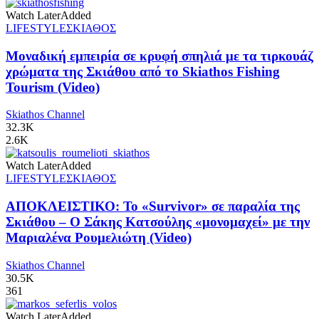
Watch Later
Added
LIFESTYLE
ΣΚΙΑΘΟΣ
Μοναδική εμπειρία σε κρυφή σπηλιά με τα τιρκουάζ
χρώματα της Σκιάθου από το Skiathos Fishing
Tourism (Video)
Skiathos Channel
32.3K
2.6K
Watch Later
Added
LIFESTYLE
ΣΚΙΑΘΟΣ
ΑΠΟΚΛΕΙΣΤΙΚΟ: Το «Survivor» σε παραλία της
Σκιάθου – Ο Σάκης Κατσούλης «μονομαχεί» με την
Μαριαλένα Ρουμελιώτη (Video)
Skiathos Channel
30.5K
361
Watch Later
Added