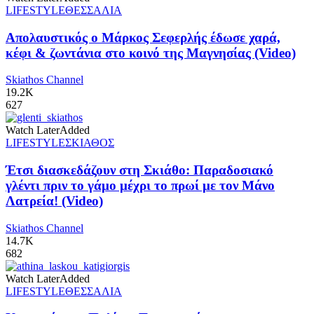
LIFESTYLE
ΘΕΣΣΑΛΙΑ
Απολαυστικός ο Μάρκος Σεφερλής έδωσε χαρά,
κέφι & ζωντάνια στο κοινό της Μαγνησίας (Video)
Skiathos Channel
19.2K
627
Watch Later
Added
LIFESTYLE
ΣΚΙΑΘΟΣ
Έτσι διασκεδάζουν στη Σκιάθο: Παραδοσιακό
γλέντι πριν το γάμο μέχρι το πρωί με τον Μάνο
Λατρεία! (Video)
Skiathos Channel
14.7K
682
Watch Later
Added
LIFESTYLE
ΘΕΣΣΑΛΙΑ