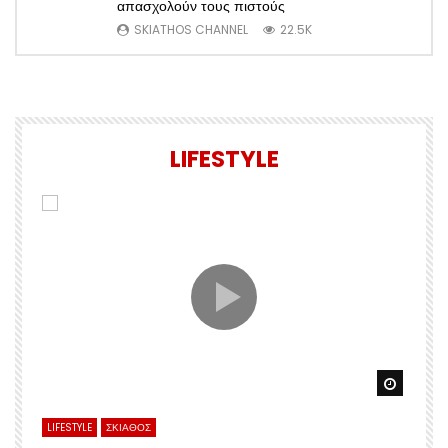
απασχολούν τους πιστούς
SKIATHOS CHANNEL
22.5K
LIFESTYLE
Watch Later
Watch 
LIFESTYLE
ΣΚΙΑΘΟΣ
L