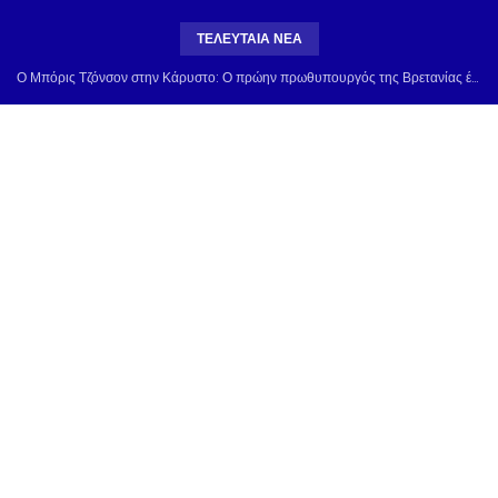
ΤΕΛΕΥΤΑΙΑ ΝΕΑ
Ο Μπόρις Τζόνσον στην Κάρυστο: Ο πρώην πρωθυπουργός της Βρετανίας έκανε τα ψώνια του σε σούπερ μάρκετ & χαιρετούσε τον κόσμο