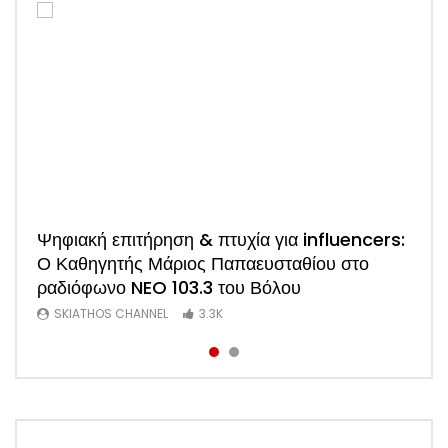
Watch
Ψηφιακή επιτήρηση & πτυχία για influencers:
ΑΠΟΚΛΕΙΣΤΙΚΟ: Η πρώτη συνέντευξη του
Ο Καθηγητής Μάριος Παπαευσταθίου στο
νέου Προέδρου Ξενοδόχων Σκιάθου Άκη
ραδιόφωνο NEO 103.3 του Βόλου
Τσαρούχη (Video)
SKIATHOS CHANNEL
SKIATHOS CHANNEL
3.3K
1