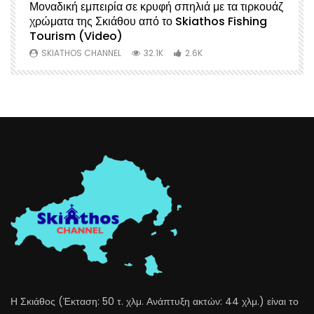
Μοναδική εμπειρία σε κρυφή σπηλιά με τα τιρκουάζ
Α
χρώματα της Σκιάθου από το Skiathos Fishing
Σ
Tourism (Video)
Μ
SKIATHOS CHANNEL
32.1K
2.6K
Η Σκιάθος (Έκταση: 50 τ. χλμ. Ανάπτυξη ακτών: 44 χλμ.) είναι το