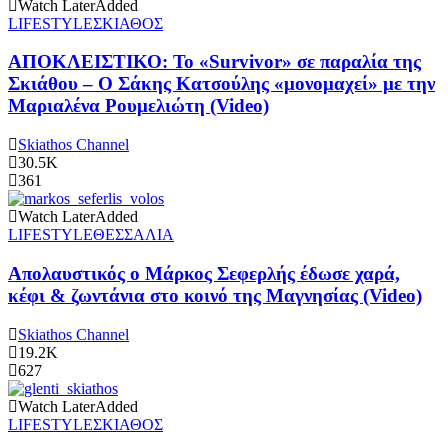
Watch Later
Added
LIFESTYLE
ΣΚΙΑΘΟΣ
ΑΠΟΚΛΕΙΣΤΙΚΟ: Το «Survivor» σε παραλία της
Σκιάθου – Ο Σάκης Κατσούλης «μονομαχεί» με την
Μαριαλένα Ρουμελιώτη (Video)
Skiathos Channel
30.5K
361
Watch Later
Added
LIFESTYLE
ΘΕΣΣΑΛΙΑ
Απολαυστικός ο Μάρκος Σεφερλής έδωσε χαρά,
κέφι & ζωντάνια στο κοινό της Μαγνησίας (Video)
Skiathos Channel
19.2K
627
Watch Later
Added
LIFESTYLE
ΣΚΙΑΘΟΣ