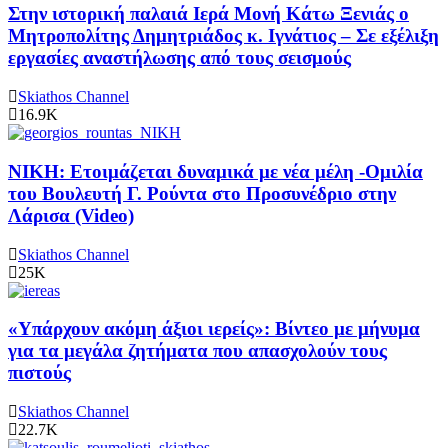
Στην ιστορική παλαιά Ιερά Μονή Κάτω Ξενιάς ο
Μητροπολίτης Δημητριάδος κ. Ιγνάτιος – Σε εξέλιξη
εργασίες αναστήλωσης από τους σεισμούς
Skiathos Channel
16.9K
ΝΙΚΗ: Ετοιμάζεται δυναμικά με νέα μέλη -Ομιλία
του Βουλευτή Γ. Ρούντα στο Προσυνέδριο στην
Λάρισα (Video)
Skiathos Channel
25K
«Υπάρχουν ακόμη άξιοι ιερείς»: Βίντεο με μήνυμα
για τα μεγάλα ζητήματα που απασχολούν τους
πιστούς
Skiathos Channel
22.7K