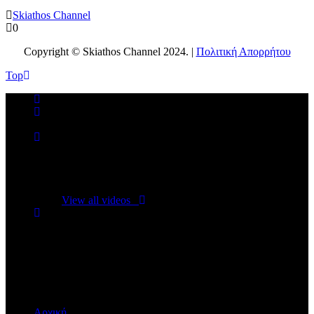
Skiathos Channel
0
Copyright © Skiathos Channel 2024. |
Πολιτική Απορρήτου
Top
No videos yet!
Click on "Watch later" to put videos here
View all videos
Don't miss new videos
Sign in to see updates from your favourite channels
Αρχική