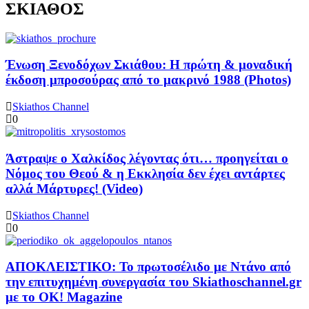
ΣΚΙΑΘΟΣ
Ένωση Ξενοδόχων Σκιάθου: Η πρώτη & μοναδική
έκδοση μπροσούρας από το μακρινό 1988 (Photos)
Skiathos Channel
0
Άστραψε ο Χαλκίδος λέγοντας ότι… προηγείται ο
Νόμος του Θεού & η Εκκλησία δεν έχει αντάρτες
αλλά Μάρτυρες! (Video)
Skiathos Channel
0
ΑΠΟΚΛΕΙΣΤΙΚΟ: Το πρωτοσέλιδο με Ντάνο από
την επιτυχημένη συνεργασία του Skiathoschannel.gr
με το OK! Magazine