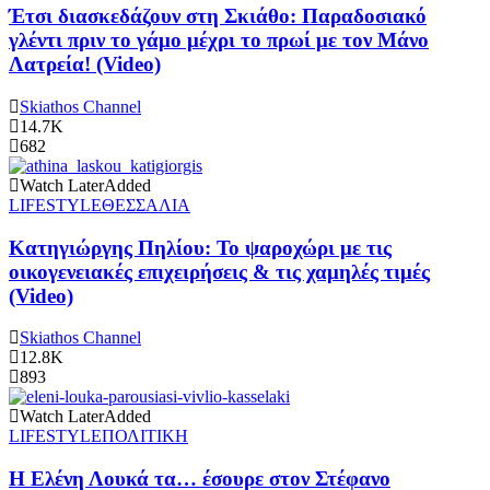
Έτσι διασκεδάζουν στη Σκιάθο: Παραδοσιακό
γλέντι πριν το γάμο μέχρι το πρωί με τον Μάνο
Λατρεία! (Video)
Skiathos Channel
14.7K
682
Watch Later
Added
LIFESTYLE
ΘΕΣΣΑΛΙΑ
Κατηγιώργης Πηλίου: Το ψαροχώρι με τις
οικογενειακές επιχειρήσεις & τις χαμηλές τιμές
(Video)
Skiathos Channel
12.8K
893
Watch Later
Added
LIFESTYLE
ΠΟΛΙΤΙΚΗ
Η Ελένη Λουκά τα… έσουρε στον Στέφανο