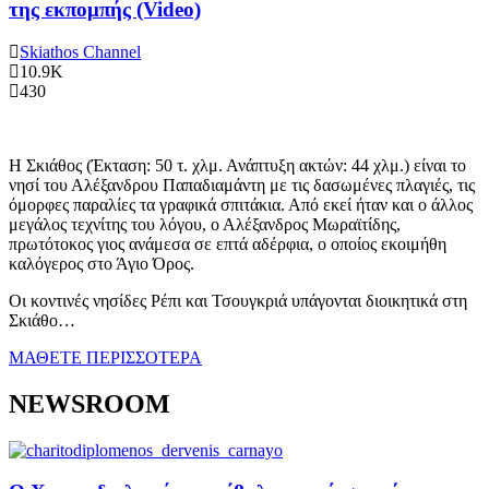
της εκπομπής (Video)
Skiathos Channel
10.9K
430
Η Σκιάθος (Έκταση: 50 τ. χλμ. Ανάπτυξη ακτών: 44 χλμ.) είναι το
νησί του Αλέξανδρου Παπαδιαμάντη με τις δασωμένες πλαγιές, τις
όμορφες παραλίες τα γραφικά σπιτάκια. Από εκεί ήταν και ο άλλος
μεγάλος τεχνίτης του λόγου, ο Αλέξανδρος Μωραϊτίδης,
πρωτότοκος γιος ανάμεσα σε επτά αδέρφια, ο οποίος εκοιμήθη
καλόγερος στο Άγιο Όρος.
Οι κοντινές νησίδες Ρέπι και Τσουγκριά υπάγονται διοικητικά στη
Σκιάθο…
ΜΑΘΕΤΕ ΠΕΡΙΣΣΟΤΕΡΑ
NEWSROOM