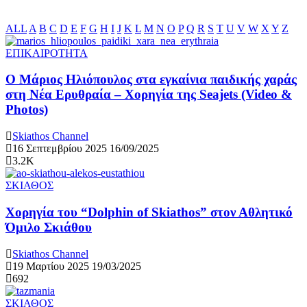
ALL
A
B
C
D
E
F
G
H
I
J
K
L
M
N
O
P
Q
R
S
T
U
V
W
X
Y
Z
ΕΠΙΚΑΙΡΟΤΗΤΑ
Ο Μάριος Ηλιόπουλος στα εγκαίνια παιδικής χαράς
στη Νέα Ερυθραία – Χορηγία της Seajets (Video &
Photos)
Skiathos Channel
16 Σεπτεμβρίου 2025
16/09/2025
3.2K
ΣΚΙΑΘΟΣ
Χορηγία του “Dolphin of Skiathos” στον Αθλητικό
Όμιλο Σκιάθου
Skiathos Channel
19 Μαρτίου 2025
19/03/2025
692
ΣΚΙΑΘΟΣ