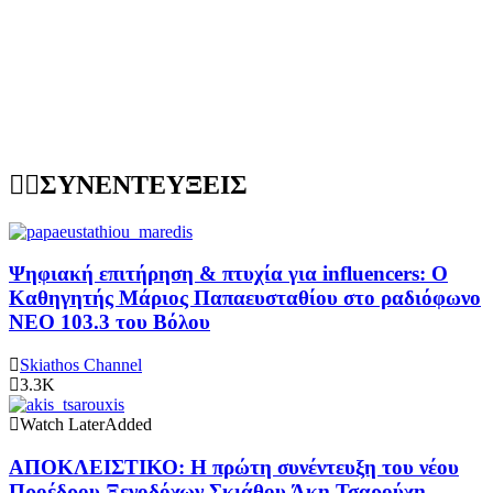
ΣΥΝΕΝΤΕΥΞΕΙΣ
Ψηφιακή επιτήρηση & πτυχία για influencers: Ο
Καθηγητής Μάριος Παπαευσταθίου στο ραδιόφωνο
NEO 103.3 του Βόλου
Skiathos Channel
3.3K
Watch Later
Added
ΑΠΟΚΛΕΙΣΤΙΚΟ: Η πρώτη συνέντευξη του νέου
Προέδρου Ξενοδόχων Σκιάθου Άκη Τσαρούχη