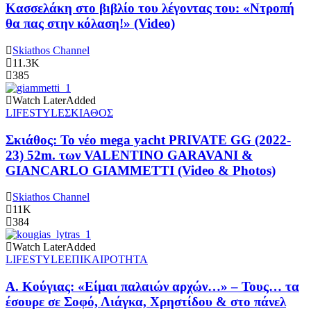
Κασσελάκη στο βιβλίο του λέγοντας του: «Ντροπή
θα πας στην κόλαση!» (Video)
Skiathos Channel
11.3K
385
Watch Later
Added
LIFESTYLE
ΣΚΙΑΘΟΣ
Σκιάθος: Το νέο mega yacht PRIVATE GG (2022-
23) 52m. των VALENTINO GARAVANI &
GIANCARLO GIAMMETTI (Video & Photos)
Skiathos Channel
11K
384
Watch Later
Added
LIFESTYLE
ΕΠΙΚΑΙΡΟΤΗΤΑ
Α. Κούγιας: «Είμαι παλαιών αρχών…» – Τους… τα
έσουρε σε Σοφό, Λιάγκα, Χρηστίδου & στο πάνελ