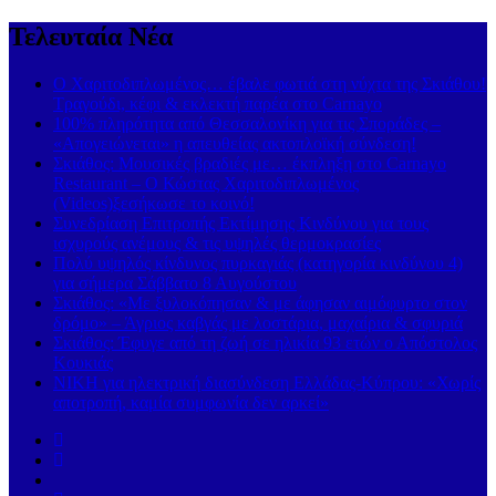
Τελευταία Νέα
Ο Χαριτοδιπλωμένος… έβαλε φωτιά στη νύχτα της Σκιάθου!
Τραγούδι, κέφι & εκλεκτή παρέα στο Carnayo
100% πληρότητα από Θεσσαλονίκη για τις Σποράδες –
«Απογειώνεται» η απευθείας ακτοπλοϊκή σύνδεση!
Σκιάθος: Μουσικές βραδιές με… έκπληξη στο Carnayo
Restaurant – Ο Κώστας Χαριτοδιπλωμένος
(Videos)ξεσήκωσε το κοινό!
Συνεδρίαση Επιτροπής Εκτίμησης Κινδύνου για τους
ισχυρούς ανέμους & τις υψηλές θερμοκρασίες
Πολύ υψηλός κίνδυνος πυρκαγιάς (κατηγορία κινδύνου 4)
για σήμερα Σάββατο 8 Αυγούστου
Σκιάθος: «Με ξυλοκόπησαν & με άφησαν αιμόφυρτο στον
δρόμο» – Άγριος καβγάς με λοστάρια, μαχαίρια & σφυριά
Σκιάθος: Έφυγε από τη ζωή σε ηλικία 93 ετών ο Απόστολος
Κουκιάς
ΝΙΚΗ για ηλεκτρική διασύνδεση Ελλάδας-Κύπρου: «Χωρίς
αποτροπή, καμία συμφωνία δεν αρκεί»