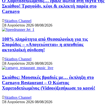
Ο Χαριτοδιπλωμένος… έβαλε φωτιά στη νύχτα της
Σκιάθου! Τραγούδι, κέφι & εκλεκτή παρέα στο
Carnayo
Skiathos Channel
8 Αυγούστου 2026
08/08/2026
100% πληρότητα από Θεσσαλονίκη για τις
Σποράδες – «Απογειώνεται» η απευθείας
ακτοπλοϊκή σύνδεση!
Skiathos Channel
8 Αυγούστου 2026
08/08/2026
Σκιάθος: Μουσικές βραδιές με… έκπληξη στο
Carnayo Restaurant – Ο Κώστας
Χαριτοδιπλωμένος (Videos)ξεσήκωσε το κοινό!
Skiathos Channel
8 Αυγούστου 2026
08/08/2026