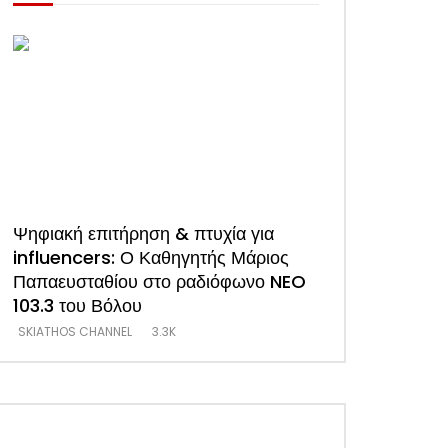
Ψηφιακή επιτήρηση & πτυχία για
ΑΠΟΚΛΕΙΣΤΙΚΟ
influencers: Ο Καθηγητής Μάριος
συνέντευξη του
Παπαευσταθίου στο ραδιόφωνο NEO
Ξενοδόχων Σκι
103.3 του Βόλου
(Video)
SKIATHOS CHANNEL
3.3K
SKIATHOS CHANNEL