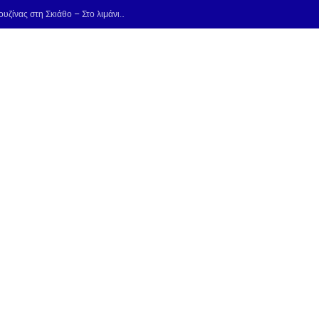
Vesuvio: Η απόλυτη γεύση της ιταλικής κουζίνας στη Σκιάθο – Στο λιμάνι, τώρα & στην Αγία Παρασκευή!