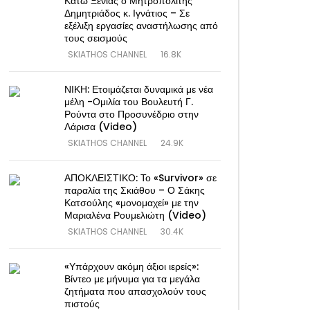
Κάτω Ξενιάς ο Μητροπολίτης
Δημητριάδος κ. Ιγνάτιος – Σε
εξέλιξη εργασίες αναστήλωσης από
τους σεισμούς
SKIATHOS CHANNEL
16.8K
ΝΙΚΗ: Ετοιμάζεται δυναμικά με νέα
μέλη -Ομιλία του Βουλευτή Γ.
Ρούντα στο Προσυνέδριο στην
Λάρισα (Video)
SKIATHOS CHANNEL
24.9K
ΑΠΟΚΛΕΙΣΤΙΚΟ: Το «Survivor» σε
παραλία της Σκιάθου – Ο Σάκης
Κατσούλης «μονομαχεί» με την
Μαριαλένα Ρουμελιώτη (Video)
SKIATHOS CHANNEL
30.4K
«Υπάρχουν ακόμη άξιοι ιερείς»:
Βίντεο με μήνυμα για τα μεγάλα
ζητήματα που απασχολούν τους
πιστούς