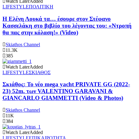
Watch Later
Added
LIFESTYLE
ΠΟΛΙΤΙΚΗ
Η Ελένη Λουκά τα… έσουρε στον Στέφανο
Κασσελάκη στο βιβλίο του λέγοντας του: «Ντροπή
θα πας στην κόλαση!» (Video)
Skiathos Channel
11.3K
385
Watch Later
Added
LIFESTYLE
ΣΚΙΑΘΟΣ
Σκιάθος: Το νέο mega yacht PRIVATE GG (2022-
23) 52m. των VALENTINO GARAVANI &
GIANCARLO GIAMMETTI (Video & Photos)
Skiathos Channel
11K
384
Watch Later
Added
LIFESTYLE
ΕΠΙΚΑΙΡΟΤΗΤΑ