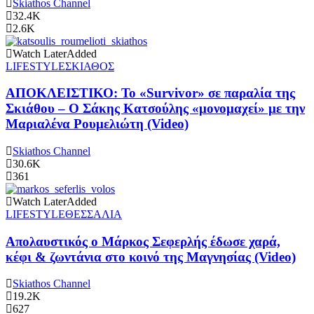
Skiathos Channel
32.4K
2.6K
Watch Later
Added
LIFESTYLE
ΣΚΙΑΘΟΣ
ΑΠΟΚΛΕΙΣΤΙΚΟ: Το «Survivor» σε παραλία της
Σκιάθου – Ο Σάκης Κατσούλης «μονομαχεί» με την
Μαριαλένα Ρουμελιώτη (Video)
Skiathos Channel
30.6K
361
Watch Later
Added
LIFESTYLE
ΘΕΣΣΑΛΙΑ
Απολαυστικός ο Μάρκος Σεφερλής έδωσε χαρά,
κέφι & ζωντάνια στο κοινό της Μαγνησίας (Video)
Skiathos Channel
19.2K
627