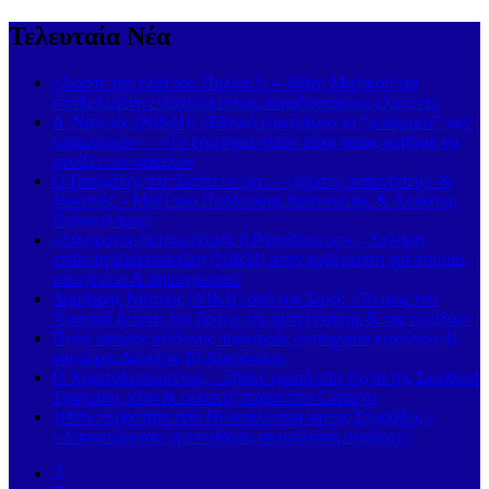
Τελευταία Νέα
«Σώστε την ελιά του Πηλίου!» – Μάχη Μιτζικού για
συνδεδεμένη ενίσχυση στους παραδοσιακούς ελαιώνες
Δ. Νατσιός (ΝΙΚΗ): «Εθνικά επικίνδυνο το “μπάζωμα” των
υποκλοπών» – «Το ερώτημα πλέον είναι ποιος φοβάται να
ανοίξει τον φάκελο»
Ο Πασχάλης στη Σκόπελο για… «χρυσές αναμνήσεις» &
διακοπές – Μαζί του Πρόδρομος Καθηνιώτης & Χρήστος
Παλαιολόγος!
«Σύγχρονος πατριωτισμός ή Ραγιαδισμός;» – Σκληρή
επίθεση Καμπισιούλη (ΝΙΚΗ) στην κυβέρνηση για σημαία,
οικογένεια & δημογραφικό
Δημήτρης Νατσιός (ΝΙΚΗ) από τον Σοχό: «Το φως του
Χριστού δείχνει τον δρόμο της αναγέννησης & της ελπίδας»
Πολύ υψηλός κίνδυνος πυρκαγιάς (κατηγορία κινδύνου 4)
για αύριο Δευτέρα 10 Αυγούστου
Ο Χαριτοδιπλωμένος… έβαλε φωτιά στη νύχτα της Σκιάθου!
Τραγούδι, κέφι & εκλεκτή παρέα στο Carnayo
100% πληρότητα από Θεσσαλονίκη για τις Σποράδες –
«Απογειώνεται» η απευθείας ακτοπλοϊκή σύνδεση!