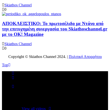
Skiathos Channel
0
ΑΠΟΚΛΕΙΣΤΙΚΟ: Το πρωτοσέλιδο με Ντάνο από
την επιτυχημένη συνεργασία του Skiathoschannel.gr
με το OK! Magazine
Skiathos Channel
0
Copyright © Skiathos Channel 2024. |
Πολιτική Απορρήτου
Top
No videos yet!
Click on "Watch later" to put videos here
View all videos