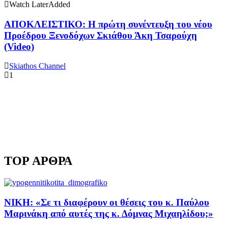
Watch Later
Added
ΑΠΟΚΛΕΙΣΤΙΚΟ: Η πρώτη συνέντευξη του νέου
Προέδρου Ξενοδόχων Σκιάθου Άκη Τσαρούχη
(Video)
Skiathos Channel
1
TOP ΑΡΘΡΑ
ΝΙΚΗ: «Σε τι διαφέρουν οι θέσεις του κ. Παύλου
Μαρινάκη από αυτές της κ. Δόμνας Μιχαηλίδου;»