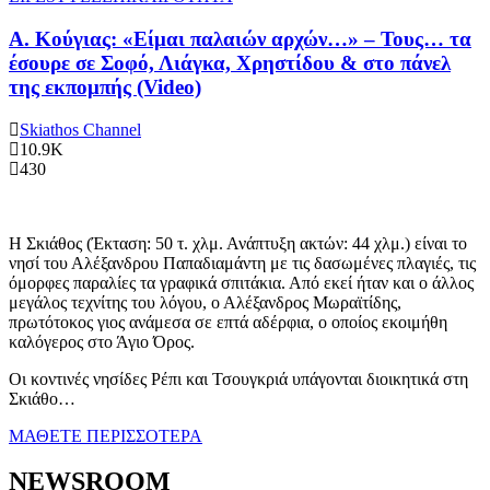
Α. Κούγιας: «Είμαι παλαιών αρχών…» – Τους… τα
έσουρε σε Σοφό, Λιάγκα, Χρηστίδου & στο πάνελ
της εκπομπής (Video)
Skiathos Channel
10.9K
430
Η Σκιάθος (Έκταση: 50 τ. χλμ. Ανάπτυξη ακτών: 44 χλμ.) είναι το
νησί του Αλέξανδρου Παπαδιαμάντη με τις δασωμένες πλαγιές, τις
όμορφες παραλίες τα γραφικά σπιτάκια. Από εκεί ήταν και ο άλλος
μεγάλος τεχνίτης του λόγου, ο Αλέξανδρος Μωραϊτίδης,
πρωτότοκος γιος ανάμεσα σε επτά αδέρφια, ο οποίος εκοιμήθη
καλόγερος στο Άγιο Όρος.
Οι κοντινές νησίδες Ρέπι και Τσουγκριά υπάγονται διοικητικά στη
Σκιάθο…
ΜΑΘΕΤΕ ΠΕΡΙΣΣΟΤΕΡΑ
NEWSROOM