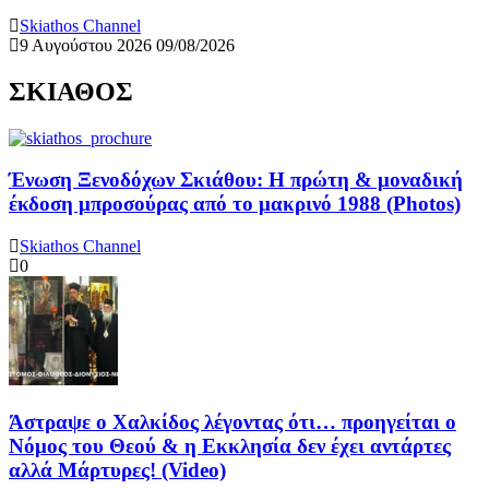
Skiathos Channel
9 Αυγούστου 2026
09/08/2026
ΣΚΙΑΘΟΣ
Ένωση Ξενοδόχων Σκιάθου: Η πρώτη & μοναδική
έκδοση μπροσούρας από το μακρινό 1988 (Photos)
Skiathos Channel
0
Άστραψε ο Χαλκίδος λέγοντας ότι… προηγείται ο
Νόμος του Θεού & η Εκκλησία δεν έχει αντάρτες
αλλά Μάρτυρες! (Video)