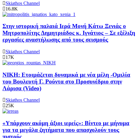
Skiathos Channel
16.8K
Στην ιστορική παλαιά Ιερά Μονή Κάτω Ξενιάς ο
Μητροπολίτης Δημητριάδος κ. Ιγνάτιος – Σε εξέλιξη
εργασίες αναστήλωσης από τους σεισμούς
Skiathos Channel
17K
ΝΙΚΗ: Ετοιμάζεται δυναμικά με νέα μέλη -Ομιλία
του Βουλευτή Γ. Ρούντα στο Προσυνέδριο στην
Λάρισα (Video)
Skiathos Channel
25K
«Υπάρχουν ακόμη άξιοι ιερείς»: Βίντεο με μήνυμα
για τα μεγάλα ζητήματα που απασχολούν τους
πιστούς