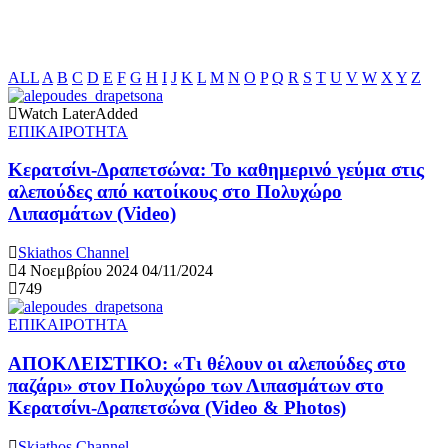
ALL
A
B
C
D
E
F
G
H
I
J
K
L
M
N
O
P
Q
R
S
T
U
V
W
X
Y
Z
Watch Later
Added
ΕΠΙΚΑΙΡΟΤΗΤΑ
Κερατσίνι-Δραπετσώνα: Το καθημερινό γεύμα στις
αλεπούδες από κατοίκους στο Πολυχώρο
Λιπασμάτων (Video)
Skiathos Channel
4 Νοεμβρίου 2024
04/11/2024
749
ΕΠΙΚΑΙΡΟΤΗΤΑ
ΑΠΟΚΛΕΙΣΤΙΚΟ: «Τι θέλουν οι αλεπούδες στο
παζάρι» στον Πολυχώρο των Λιπασμάτων στο
Κερατσίνι-Δραπετσώνα (Video & Photos)
Skiathos Channel