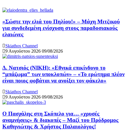
«Σώστε την ελιά του Πηλίου!» – Μάχη Μιτζικού
για συνδεδεμένη ενίσχυση στους παραδοσιακούς
ελαιώνες
Skiathos Channel
9 Αυγούστου 2026
09/08/2026
Δ. Νατσιός (ΝΙΚΗ): «Εθνικά επικίνδυνο το
“μπάζωμα” των υποκλοπών» – «Το ερώτημα πλέον
είναι ποιος φοβάται να ανοίξει τον φάκελο»
Skiathos Channel
9 Αυγούστου 2026
09/08/2026
Ο Πασχάλης στη Σκόπελο για… «χρυσές
αναμνήσεις» & διακοπές – Μαζί του Πρόδρομος
Καθηνιώτης & Χρήστος Παλαιολόγος!