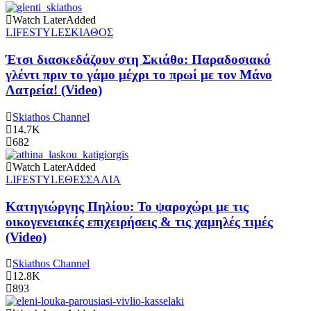
Watch Later
Added
LIFESTYLE
ΣΚΙΑΘΟΣ
Έτσι διασκεδάζουν στη Σκιάθο: Παραδοσιακό
γλέντι πριν το γάμο μέχρι το πρωί με τον Μάνο
Λατρεία! (Video)
Skiathos Channel
14.7K
682
Watch Later
Added
LIFESTYLE
ΘΕΣΣΑΛΙΑ
Κατηγιώργης Πηλίου: Το ψαροχώρι με τις
οικογενειακές επιχειρήσεις & τις χαμηλές τιμές
(Video)
Skiathos Channel
12.8K
893