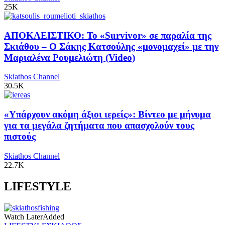
25K
ΑΠΟΚΛΕΙΣΤΙΚΟ: Το «Survivor» σε παραλία της
Σκιάθου – Ο Σάκης Κατσούλης «μονομαχεί» με την
Μαριαλένα Ρουμελιώτη (Video)
Skiathos Channel
30.5K
«Υπάρχουν ακόμη άξιοι ιερείς»: Βίντεο με μήνυμα
για τα μεγάλα ζητήματα που απασχολούν τους
πιστούς
Skiathos Channel
22.7K
LIFESTYLE
Watch Later
Added