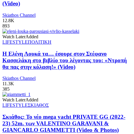
(Video)
Skiathos Channel
12.8K
893
Watch Later
Added
LIFESTYLE
ΠΟΛΙΤΙΚΗ
Η Ελένη Λουκά τα… έσουρε στον Στέφανο
Κασσελάκη στο βιβλίο του λέγοντας του: «Ντροπή
θα πας στην κόλαση!» (Video)
Skiathos Channel
11.3K
385
Watch Later
Added
LIFESTYLE
ΣΚΙΑΘΟΣ
Σκιάθος: Το νέο mega yacht PRIVATE GG (2022-
23) 52m. των VALENTINO GARAVANI &
GIANCARLO GIAMMETTI (Video & Photos)