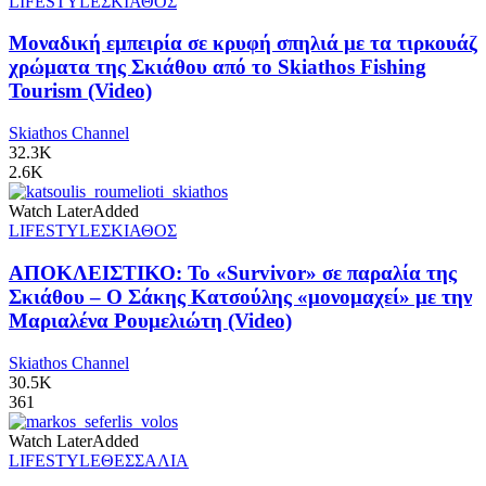
LIFESTYLE
ΣΚΙΑΘΟΣ
Μοναδική εμπειρία σε κρυφή σπηλιά με τα τιρκουάζ
χρώματα της Σκιάθου από το Skiathos Fishing
Tourism (Video)
Skiathos Channel
32.3K
2.6K
Watch Later
Added
LIFESTYLE
ΣΚΙΑΘΟΣ
ΑΠΟΚΛΕΙΣΤΙΚΟ: Το «Survivor» σε παραλία της
Σκιάθου – Ο Σάκης Κατσούλης «μονομαχεί» με την
Μαριαλένα Ρουμελιώτη (Video)
Skiathos Channel
30.5K
361
Watch Later
Added
LIFESTYLE
ΘΕΣΣΑΛΙΑ