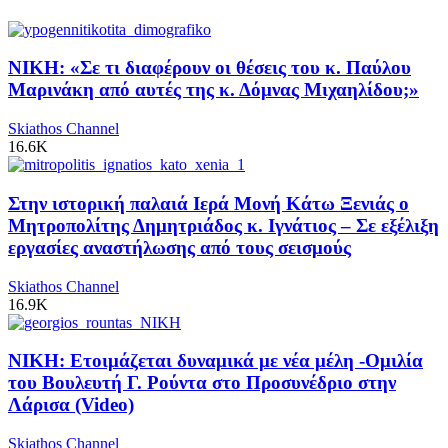
ΝΙΚΗ: «Σε τι διαφέρουν οι θέσεις του κ. Παύλου
Μαρινάκη από αυτές της κ. Δόμνας Μιχαηλίδου;»
Skiathos Channel
16.6K
Στην ιστορική παλαιά Ιερά Μονή Κάτω Ξενιάς ο
Μητροπολίτης Δημητριάδος κ. Ιγνάτιος – Σε εξέλιξη
εργασίες αναστήλωσης από τους σεισμούς
Skiathos Channel
16.9K
ΝΙΚΗ: Ετοιμάζεται δυναμικά με νέα μέλη -Ομιλία
του Βουλευτή Γ. Ρούντα στο Προσυνέδριο στην
Λάρισα (Video)
Skiathos Channel