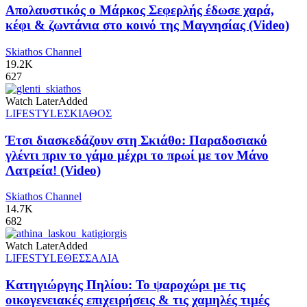
Απολαυστικός ο Μάρκος Σεφερλής έδωσε χαρά,
κέφι & ζωντάνια στο κοινό της Μαγνησίας (Video)
Skiathos Channel
19.2K
627
Watch Later
Added
LIFESTYLE
ΣΚΙΑΘΟΣ
Έτσι διασκεδάζουν στη Σκιάθο: Παραδοσιακό
γλέντι πριν το γάμο μέχρι το πρωί με τον Μάνο
Λατρεία! (Video)
Skiathos Channel
14.7K
682
Watch Later
Added
LIFESTYLE
ΘΕΣΣΑΛΙΑ
Κατηγιώργης Πηλίου: Το ψαροχώρι με τις
οικογενειακές επιχειρήσεις & τις χαμηλές τιμές