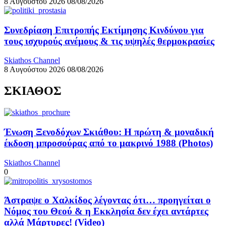
8 Αυγούστου 2026
08/08/2026
Συνεδρίαση Επιτροπής Εκτίμησης Κινδύνου για
τους ισχυρούς ανέμους & τις υψηλές θερμοκρασίες
Skiathos Channel
8 Αυγούστου 2026
08/08/2026
ΣΚΙΑΘΟΣ
Ένωση Ξενοδόχων Σκιάθου: Η πρώτη & μοναδική
έκδοση μπροσούρας από το μακρινό 1988 (Photos)
Skiathos Channel
0
Άστραψε ο Χαλκίδος λέγοντας ότι… προηγείται ο
Νόμος του Θεού & η Εκκλησία δεν έχει αντάρτες
αλλά Μάρτυρες! (Video)