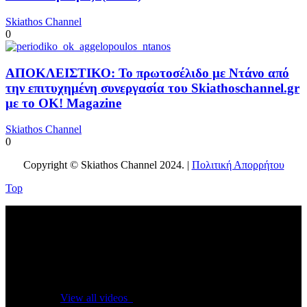
Skiathos Channel
0
ΑΠΟΚΛΕΙΣΤΙΚΟ: Το πρωτοσέλιδο με Ντάνο από
την επιτυχημένη συνεργασία του Skiathoschannel.gr
με το OK! Magazine
Skiathos Channel
0
Copyright © Skiathos Channel 2024. |
Πολιτική Απορρήτου
Top
No videos yet!
Click on "Watch later" to put videos here
View all videos