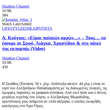
Skiathos Channel
10.9K
384
Watch Later
Added
LIFESTYLE
ΕΠΙΚΑΙΡΟΤΗΤΑ
Α. Κούγιας: «Είμαι παλαιών αρχών…» – Τους… τα
έσουρε σε Σοφό, Λιάγκα, Χρηστίδου & στο πάνελ
της εκπομπής (Video)
Skiathos Channel
10.9K
430
Η Σκιάθος (Έκταση: 50 τ. χλμ. Ανάπτυξη ακτών: 44 χλμ.) είναι το
νησί του Αλέξανδρου Παπαδιαμάντη με τις δασωμένες πλαγιές, τις
όμορφες παραλίες τα γραφικά σπιτάκια. Από εκεί ήταν και ο άλλος
μεγάλος τεχνίτης του λόγου, ο Αλέξανδρος Μωραϊτίδης,
πρωτότοκος γιος ανάμεσα σε επτά αδέρφια, ο οποίος εκοιμήθη
καλόγερος στο Άγιο Όρος.