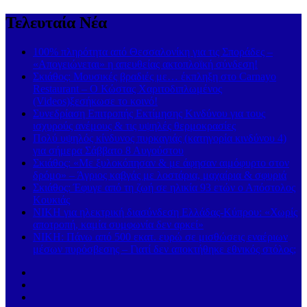
Τελευταία Νέα
100% πληρότητα από Θεσσαλονίκη για τις Σποράδες –
«Απογειώνεται» η απευθείας ακτοπλοϊκή σύνδεση!
Σκιάθος: Μουσικές βραδιές με… έκπληξη στο Carnayo
Restaurant – Ο Κώστας Χαριτοδιπλωμένος
(Videos)ξεσήκωσε το κοινό!
Συνεδρίαση Επιτροπής Εκτίμησης Κινδύνου για τους
ισχυρούς ανέμους & τις υψηλές θερμοκρασίες
Πολύ υψηλός κίνδυνος πυρκαγιάς (κατηγορία κινδύνου 4)
για σήμερα Σάββατο 8 Αυγούστου
Σκιάθος: «Με ξυλοκόπησαν & με άφησαν αιμόφυρτο στον
δρόμο» – Άγριος καβγάς με λοστάρια, μαχαίρια & σφυριά
Σκιάθος: Έφυγε από τη ζωή σε ηλικία 93 ετών ο Απόστολος
Κουκιάς
ΝΙΚΗ για ηλεκτρική διασύνδεση Ελλάδας-Κύπρου: «Χωρίς
αποτροπή, καμία συμφωνία δεν αρκεί»
ΝΙΚΗ: Πάνω από 500 εκατ. ευρώ σε μισθώσεις εναέριων
μέσων πυρόσβεσης – Γιατί δεν αποκτήθηκε εθνικός στόλος;