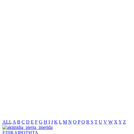
ALL
A
B
C
D
E
F
G
H
I
J
K
L
M
N
O
P
Q
R
S
T
U
V
W
X
Y
Z
ΕΠΙΚΑΙΡΟΤΗΤΑ