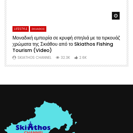
Watch Later
Watch 
LIFESTYLE
ΣΚΙΑΘΟΣ
L
Μοναδική εμπειρία σε κρυφή σπηλιά με τα τιρκουάζ
Α
χρώματα της Σκιάθου από το Skiathos Fishing
Σ
Tourism (Video)
Μ
SKIATHOS CHANNEL
32.3K
2.6K