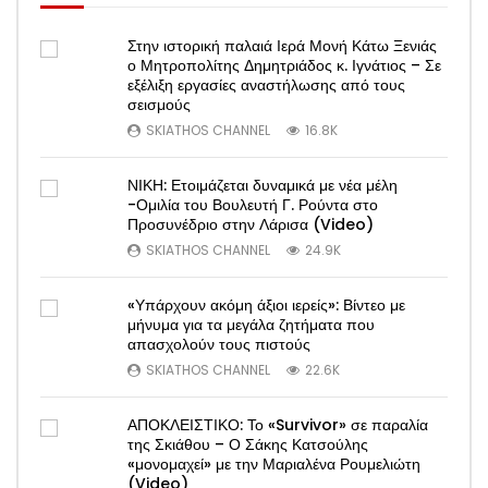
Στην ιστορική παλαιά Ιερά Μονή Κάτω Ξενιάς
ο Μητροπολίτης Δημητριάδος κ. Ιγνάτιος – Σε
εξέλιξη εργασίες αναστήλωσης από τους
σεισμούς
SKIATHOS CHANNEL
16.8K
ΝΙΚΗ: Ετοιμάζεται δυναμικά με νέα μέλη
-Ομιλία του Βουλευτή Γ. Ρούντα στο
Προσυνέδριο στην Λάρισα (Video)
SKIATHOS CHANNEL
24.9K
«Υπάρχουν ακόμη άξιοι ιερείς»: Βίντεο με
μήνυμα για τα μεγάλα ζητήματα που
απασχολούν τους πιστούς
SKIATHOS CHANNEL
22.6K
ΑΠΟΚΛΕΙΣΤΙΚΟ: Το «Survivor» σε παραλία
της Σκιάθου – Ο Σάκης Κατσούλης
«μονομαχεί» με την Μαριαλένα Ρουμελιώτη
(Video)