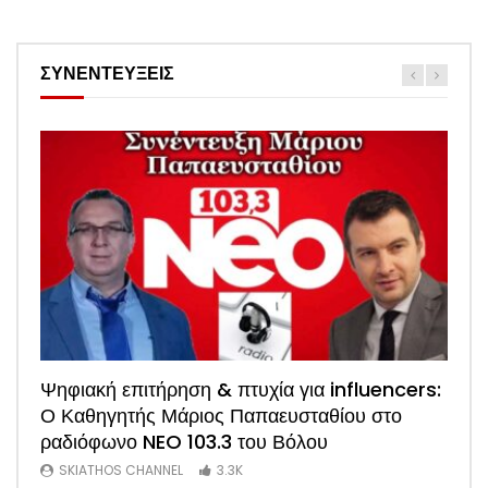
ΣΥΝΕΝΤΕΥΞΕΙΣ
Watch
Ψηφιακή επιτήρηση & πτυχία για influencers:
ΑΠΟΚΛΕΙΣΤΙΚΟ: Η πρώτη συνέντευξη του
Ο Καθηγητής Μάριος Παπαευσταθίου στο
νέου Προέδρου Ξενοδόχων Σκιάθου Άκη
ραδιόφωνο NEO 103.3 του Βόλου
Τσαρούχη (Video)
SKIATHOS CHANNEL
SKIATHOS CHANNEL
3.3K
1