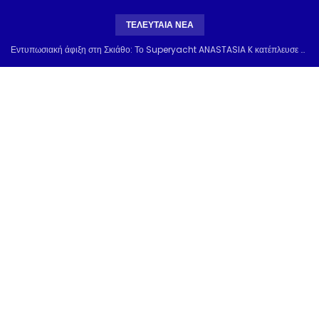
ΤΕΛΕΥΤΑΙΑ ΝΕΑ
Εντυπωσιακή άφιξη στη Σκιάθο: Το Superyacht ANASTASIA K κατέπλευσε από την Τουρκία & μαγνήτισε τα βλέμματα στο λιμάνι