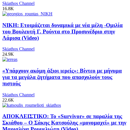
Skiathos Channel
16.8K
ΝΙΚΗ: Ετοιμάζεται δυναμικά με νέα μέλη -Ομιλία
του Βουλευτή Γ. Ρούντα στο Προσυνέδριο στην
Λάρισα (Video)
Skiathos Channel
24.9K
«Υπάρχουν ακόμη άξιοι ιερείς»: Βίντεο με μήνυμα
για τα μεγάλα ζητήματα που απασχολούν τους
πιστούς
Skiathos Channel
22.6K
ΑΠΟΚΛΕΙΣΤΙΚΟ: Το «Survivor» σε παραλία της
Σκιάθου – Ο Σάκης Κατσούλης «μονομαχεί» με την
Μαριαλένα Ρουμελιώτη (Video)