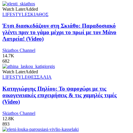
Watch Later
Added
LIFESTYLE
ΣΚΙΑΘΟΣ
Έτσι διασκεδάζουν στη Σκιάθο: Παραδοσιακό
γλέντι πριν το γάμο μέχρι το πρωί με τον Μάνο
Λατρεία! (Video)
Skiathos Channel
14.7K
682
Watch Later
Added
LIFESTYLE
ΘΕΣΣΑΛΙΑ
Κατηγιώργης Πηλίου: Το ψαροχώρι με τις
οικογενειακές επιχειρήσεις & τις χαμηλές τιμές
(Video)
Skiathos Channel
12.8K
893