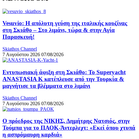
Vesuvio: Η απόλυτη γεύση της ιταλικής κουζίνας
στη Σκιάθο – Στο λιμάνι, τώρα & στην Αγία
Παρασκευή!
Skiathos Channel
7 Αυγούστου 2026
07/08/2026
Εντυπωσιακή άφιξη στη Σκιάθο: Το Superyacht
ANASTASIA K κατέπλευσε από την Τουρκία &
μαγνήτισε τα βλέμματα στο λιμάνι
Skiathos Channel
7 Αυγούστου 2026
07/08/2026
Ο πρόεδρος της ΝΙΚΗΣ, Δημήτρης Νατσιός, στην
Τούμπα για το ΠΑΟΚ-Άντερλεχτ: «Εκεί όπου χτυπά
η ασπρόμαυρη καρδιά»