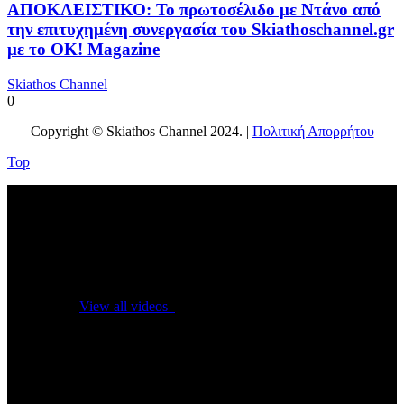
ΑΠΟΚΛΕΙΣΤΙΚΟ: Το πρωτοσέλιδο με Ντάνο από
την επιτυχημένη συνεργασία του Skiathoschannel.gr
με το OK! Magazine
Skiathos Channel
0
Copyright © Skiathos Channel 2024. |
Πολιτική Απορρήτου
Top
No videos yet!
Click on "Watch later" to put videos here
View all videos
Don't miss new videos
Sign in to see updates from your favourite channels