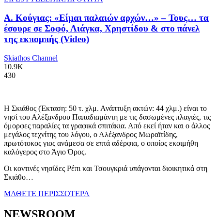
Α. Κούγιας: «Είμαι παλαιών αρχών…» – Τους… τα
έσουρε σε Σοφό, Λιάγκα, Χρηστίδου & στο πάνελ
της εκπομπής (Video)
Skiathos Channel
10.9K
430
Η Σκιάθος (Έκταση: 50 τ. χλμ. Ανάπτυξη ακτών: 44 χλμ.) είναι το
νησί του Αλέξανδρου Παπαδιαμάντη με τις δασωμένες πλαγιές, τις
όμορφες παραλίες τα γραφικά σπιτάκια. Από εκεί ήταν και ο άλλος
μεγάλος τεχνίτης του λόγου, ο Αλέξανδρος Μωραϊτίδης,
πρωτότοκος γιος ανάμεσα σε επτά αδέρφια, ο οποίος εκοιμήθη
καλόγερος στο Άγιο Όρος.
Οι κοντινές νησίδες Ρέπι και Τσουγκριά υπάγονται διοικητικά στη
Σκιάθο…
ΜΑΘΕΤΕ ΠΕΡΙΣΣΟΤΕΡΑ
NEWSROOM