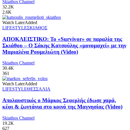
Skiathos Channel
32.2K
2.6K
Watch Later
Added
LIFESTYLE
ΣΚΙΑΘΟΣ
ΑΠΟΚΛΕΙΣΤΙΚΟ: Το «Survivor» σε παραλία της
Σκιάθου – Ο Σάκης Κατσούλης «μονομαχεί» με την
Μαριαλένα Ρουμελιώτη (Video)
Skiathos Channel
30.4K
361
Watch Later
Added
LIFESTYLE
ΘΕΣΣΑΛΙΑ
Απολαυστικός ο Μάρκος Σεφερλής έδωσε χαρά,
κέφι & ζωντάνια στο κοινό της Μαγνησίας (Video)
Skiathos Channel
19.2K
627