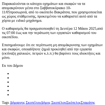
Παρακαλούνται οι κάτοχοι οχημάτων και σκαφών να τα
απομακρύνουν μέσα στο Σαββατοκύριακο 10-
11/05προσωρινά, από το οικόπεδο Βακράτσα, που χρησιμοποιείται
ως χώρος στάθμευσης, προκειμένου να καθαριστεί αυτό
από τα
χόρτα με ειδικό μηχάνημα.
Ο καθαρισμός θα πραγματοποιηθεί τη Δευτέρα 12 Μάιου 2025,από
τις 07:00 έως και την περάτωση των εργασιών καθαρισμού του
οικοπέδου.
Επισημαίνουμε ότι σε περίπτωση μη απομάκρυνσης των οχημάτων
και σκαφών, οποιαδήποτε ζημιά προκληθεί από την εργασία
(εκτίναξη χαλικιών, πετρών κ.λ.π.) θα βαρύνει τους ιδιοκτήτες και
μόνο.
Εκ του Δήμου
Tags
Δήμαρχος Σκοπέλου
Δήμος Σκοπέλου
Σκόπελος
Σταμάτης