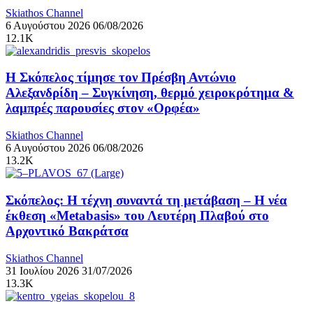
Skiathos Channel
6 Αυγούστου 2026
06/08/2026
12.1K
Η Σκόπελος τίμησε τον Πρέσβη Αντώνιο
Αλεξανδρίδη – Συγκίνηση, θερμό χειροκρότημα &
λαμπρές παρουσίες στον «Ορφέα»
Skiathos Channel
6 Αυγούστου 2026
06/08/2026
13.2K
Σκόπελος: Η τέχνη συναντά τη μετάβαση – Η νέα
έκθεση «Metabasis» του Λευτέρη Πλαβού στο
Αρχοντικό Βακράτσα
Skiathos Channel
31 Ιουλίου 2026
31/07/2026
13.3K