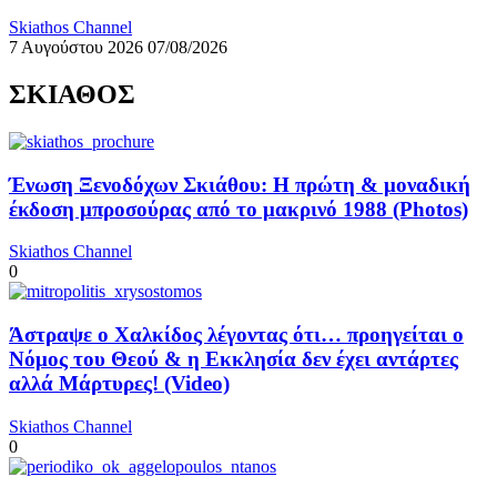
Skiathos Channel
7 Αυγούστου 2026
07/08/2026
ΣΚΙΑΘΟΣ
Ένωση Ξενοδόχων Σκιάθου: Η πρώτη & μοναδική
έκδοση μπροσούρας από το μακρινό 1988 (Photos)
Skiathos Channel
0
Άστραψε ο Χαλκίδος λέγοντας ότι… προηγείται ο
Νόμος του Θεού & η Εκκλησία δεν έχει αντάρτες
αλλά Μάρτυρες! (Video)
Skiathos Channel
0