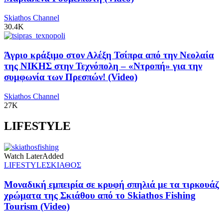
Skiathos Channel
30.4K
Άγριο κράξιμο στον Αλέξη Τσίπρα από την Νεολαία
της ΝΙΚΗΣ στην Τεχνόπολη – «Ντροπή» για την
συμφωνία των Πρεσπών! (Video)
Skiathos Channel
27K
LIFESTYLE
Watch Later
Added
LIFESTYLE
ΣΚΙΑΘΟΣ
Μοναδική εμπειρία σε κρυφή σπηλιά με τα τιρκουάζ
χρώματα της Σκιάθου από το Skiathos Fishing
Tourism (Video)