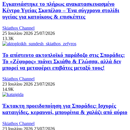
Εγκαινιάστηκε το πλήρως ανακατασκευασμένο
Κέντρο Υγείας Σκοπέλου – Ένα σύγχρονο στολίδι
υγείας για κατοίκους & επισκέπτες
Skiathos Channel
25 Ιουλίου 2026
25/07/2026
13.3K
Το απίστευτο ακτοπλοϊκό παράδοξο στις Σποράδες:
Το «Ζέφυρος» πιάνει Σκιάθο & Γλώσσα, αλλά δεν
μπορεί να μεταφέρει επιβάτες μεταξύ τους!
Skiathos Channel
23 Ιουλίου 2026
23/07/2026
14.9K
Έκτακτη προειδοποίηση για Σποράδες: Ισχυρές
καταιγίδες, κεραυνοί, μπουρίνια & χαλάζι από αύριο
Skiathos Channel
23 Ιουλίου 2026
23/07/2026