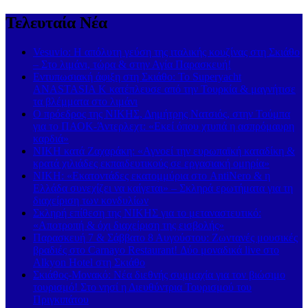
Τελευταία Νέα
Vesuvio: Η απόλυτη γεύση της ιταλικής κουζίνας στη Σκιάθο
– Στο λιμάνι, τώρα & στην Αγία Παρασκευή!
Εντυπωσιακή άφιξη στη Σκιάθο: Το Superyacht
ANASTASIA K κατέπλευσε από την Τουρκία & μαγνήτισε
τα βλέμματα στο λιμάνι
Ο πρόεδρος της ΝΙΚΗΣ, Δημήτρης Νατσιός, στην Τούμπα
για το ΠΑΟΚ-Άντερλεχτ: «Εκεί όπου χτυπά η ασπρόμαυρη
καρδιά»
ΝΙΚΗ κατά Ζαχαράκη: «Αγνοεί την ευρωπαϊκή καταδίκη &
κρατά χιλιάδες εκπαιδευτικούς σε εργασιακή ομηρία»
ΝΙΚΗ: «Εκατοντάδες εκατομμύρια στο AntiNero & η
Ελλάδα συνεχίζει να καίγεται» – Σκληρά ερωτήματα για τη
διαχείριση των κονδυλίων
Σκληρή επίθεση της ΝΙΚΗΣ για το μεταναστευτικό:
«Αποτροπή & όχι διαχείριση της εισβολής»
Παρασκευή 7 & Σάββατο 8 Αυγούστου: Ζωντανές μουσικές
βραδιές στο Carnayo Restaurant! Δύο μοναδικά live στο
Alkyon Hotel στη Σκιάθο
Σκιάθος-Μονακό: Νέα διεθνής συμμαχία για τον βιώσιμο
τουρισμό! Στο νησί η Διευθύντρια Τουρισμού του
Πριγκιπάτου