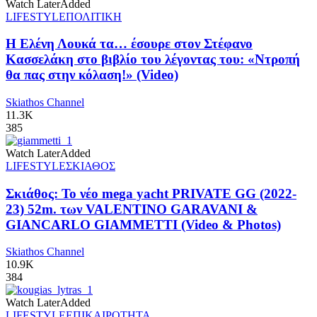
Watch Later
Added
LIFESTYLE
ΠΟΛΙΤΙΚΗ
Η Ελένη Λουκά τα… έσουρε στον Στέφανο
Κασσελάκη στο βιβλίο του λέγοντας του: «Ντροπή
θα πας στην κόλαση!» (Video)
Skiathos Channel
11.3K
385
Watch Later
Added
LIFESTYLE
ΣΚΙΑΘΟΣ
Σκιάθος: Το νέο mega yacht PRIVATE GG (2022-
23) 52m. των VALENTINO GARAVANI &
GIANCARLO GIAMMETTI (Video & Photos)
Skiathos Channel
10.9K
384
Watch Later
Added
LIFESTYLE
ΕΠΙΚΑΙΡΟΤΗΤΑ