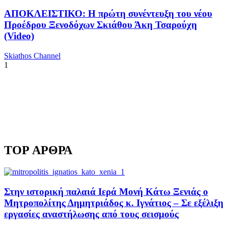
ΑΠΟΚΛΕΙΣΤΙΚΟ: Η πρώτη συνέντευξη του νέου
Προέδρου Ξενοδόχων Σκιάθου Άκη Τσαρούχη
(Video)
Skiathos Channel
1
TOP ΑΡΘΡΑ
Στην ιστορική παλαιά Ιερά Μονή Κάτω Ξενιάς ο
Μητροπολίτης Δημητριάδος κ. Ιγνάτιος – Σε εξέλιξη
εργασίες αναστήλωσης από τους σεισμούς