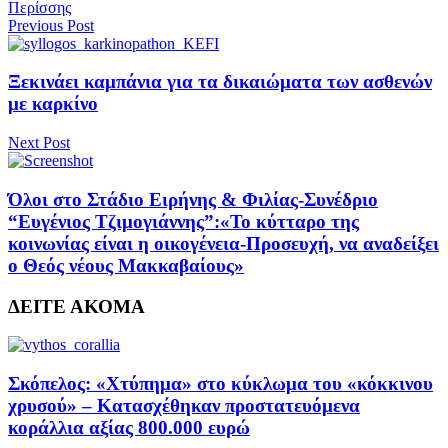
Περίσσης
Previous Post
Ξεκινάει καμπάνια για τα δικαιώματα των ασθενών
με καρκίνο
Next Post
Όλοι στο Στάδιο Ειρήνης & Φιλίας-Συνέδριο
“Ευγένιος Τζιμογιάννης”:«Το κύτταρο της
κοινωνίας είναι η οικογένεια-Προσευχή, να αναδείξει
ο Θεός νέους Μακκαβαίους»
ΔΕΙΤΕ ΑΚΟΜΑ
Σκόπελος: «Χτύπημα» στο κύκλωμα του «κόκκινου
χρυσού» – Κατασχέθηκαν προστατευόμενα
κοράλλια αξίας 800.000 ευρώ