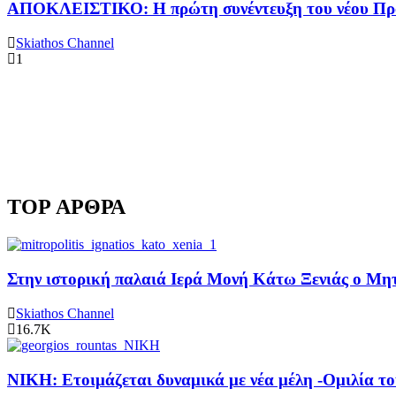
ΑΠΟΚΛΕΙΣΤΙΚΟ: Η πρώτη συνέντευξη του νέου Προ
Skiathos Channel
1
TOP ΑΡΘΡΑ
Στην ιστορική παλαιά Ιερά Μονή Κάτω Ξενιάς ο Μητρ
Skiathos Channel
16.7K
ΝΙΚΗ: Ετοιμάζεται δυναμικά με νέα μέλη -Ομιλία το