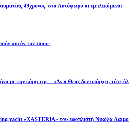
ραυματίας 49χρονος, στο Αυτόφωρο οι εμπλεκόμενοι
ούν αυτόν τον τόπο»
ο με την κόρη της – «Αν ο Θεός δεν υπάρχει, τότε όλ
ing yacht «XASTERIA» του εφοπλιστή Νικόλα Λαιμού