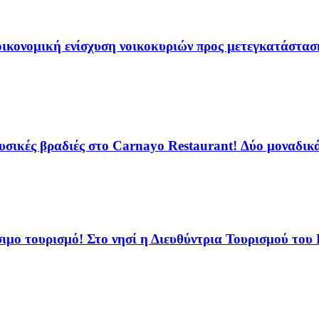
ν οικονομική ενίσχυση νοικοκυριών προς μετεγκατάστα
ικές βραδιές στο Carnayo Restaurant! Δύο μοναδικά 
ιμο τουρισμό! Στο νησί η Διευθύντρια Τουρισμού του