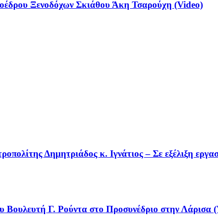
έδρου Ξενοδόχων Σκιάθου Άκη Τσαρούχη (Video)
οπολίτης Δημητριάδος κ. Ιγνάτιος – Σε εξέλιξη εργα
υ Βουλευτή Γ. Ρούντα στο Προσυνέδριο στην Λάρισα (