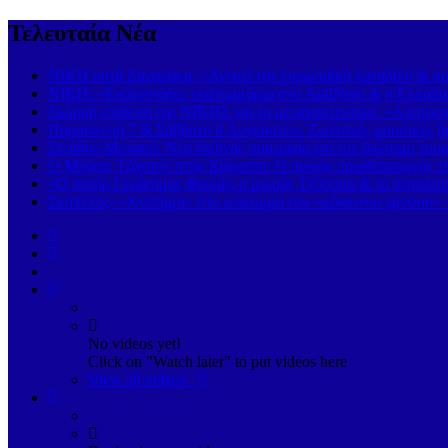
Τελευταία Νέα
ΝΙΚΗ κατά Ζαχαράκη: «Αγνοεί την ευρωπαϊκή καταδίκη & κρα
ΝΙΚΗ: «Εκατοντάδες εκατομμύρια στο AntiNero & η Ελλάδα σ
Σκληρή επίθεση της ΝΙΚΗΣ για το μεταναστευτικό: «Αποτροπή
Παρασκευή 7 & Σάββατο 8 Αυγούστου: Ζωντανές μουσικές βρα
Σκιάθος-Μονακό: Νέα διεθνής συμμαχία για τον βιώσιμο τουρ
Ο Μπόρις Τζόνσον στην Κάρυστο: Ο πρώην πρωθυπουργός της
«Ο πατήρ Γεράσιμος Φωκάς, ο μικρός Τζόσουα & το συγκλονι
Σκόπελος: «Χτύπημα» στο κύκλωμα του «κόκκινου χρυσού» 
No videos yet!
Click on "Watch later" to put videos here
View all videos