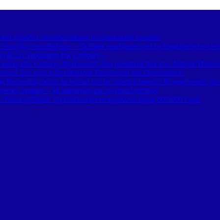
τά χιλιάδες εκπαιδευτικούς σε εργασιακή ομηρία»
υνεχίζει να καίγεται» – Σκληρά ερωτήματα για τη διαχείριση των κ
 & όχι διαχείριση της εισβολής»
διές στο Carnayo Restaurant! Δύο μοναδικά live στο Alkyon Hotel 
ισμό! Στο νησί η Διευθύντρια Τουρισμού του Πριγκιπάτου
 Βρετανίας έκανε τα ψώνια του σε σούπερ μάρκετ & χαιρετούσε το
στικό όραμα» – Η μαρτυρία που συγκινεί πιστούς
– Κατασχέθηκαν προστατευόμενα κοράλλια αξίας 800.000 ευρώ