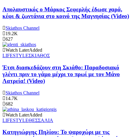
Απολαυστικός ο Μάρκος Σεφερλής έδωσε χαρά,
κέφι & ζωντάνια στο κοινό της Μαγνησίας (Video)
Skiathos Channel
19.2K
627
Watch Later
Added
LIFESTYLE
ΣΚΙΑΘΟΣ
Έτσι διασκεδάζουν στη Σκιάθο: Παραδοσιακό
γλέντι πριν το γάμο μέχρι το πρωί με τον Μάνο
Λατρεία! (Video)
Skiathos Channel
14.7K
682
Watch Later
Added
LIFESTYLE
ΘΕΣΣΑΛΙΑ
Κατηγιώργης Πηλίου: Το ψαροχώρι με τις