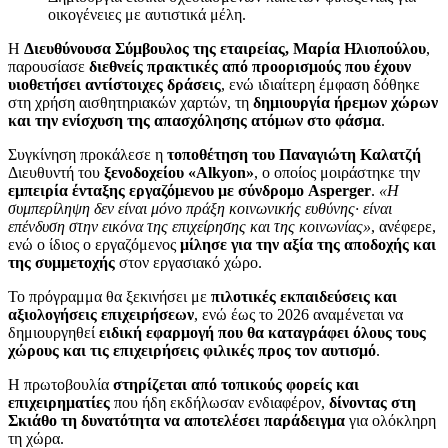
οικογένειες με αυτιστικά μέλη.
Η
Διευθύνουσα Σύμβουλος της εταιρείας, Μαρία Ηλιοπούλου
,
παρουσίασε
διεθνείς πρακτικές από προορισμούς που έχουν
υιοθετήσει αντίστοιχες δράσεις
, ενώ ιδιαίτερη έμφαση δόθηκε
στη χρήση αισθητηριακών χαρτών, τη
δημιουργία ήρεμων χώρων
και την ενίσχυση της απασχόλησης ατόμων στο φάσμα
.
Συγκίνηση προκάλεσε η
τοποθέτηση του Παναγιώτη Καλατζή
Διευθυντή του
ξενοδοχείου «Alkyon»
, ο οποίος μοιράστηκε την
εμπειρία ένταξης εργαζόμενου με σύνδρομο Asperger
.
«Η
συμπερίληψη δεν είναι μόνο πράξη κοινωνικής ευθύνης· είναι
επένδυση στην εικόνα της επιχείρησης και της κοινωνίας»
, ανέφερε,
ενώ ο ίδιος ο εργαζόμενος
μίλησε για την αξία της αποδοχής και
της συμμετοχής
στον εργασιακό χώρο.
Το πρόγραμμα θα ξεκινήσει με
πιλοτικές εκπαιδεύσεις και
αξιολογήσεις επιχειρήσεων
, ενώ έως το 2026 αναμένεται να
δημιουργηθεί
ειδική εφαρμογή που θα καταγράφει όλους τους
χώρους και τις επιχειρήσεις φιλικές προς τον αυτισμό
.
Η πρωτοβουλία
στηρίζεται από τοπικούς φορείς και
επιχειρηματίες
που ήδη εκδήλωσαν ενδιαφέρον,
δίνοντας στη
Σκιάθο τη δυνατότητα να αποτελέσει παράδειγμα
για ολόκληρη
τη χώρα.