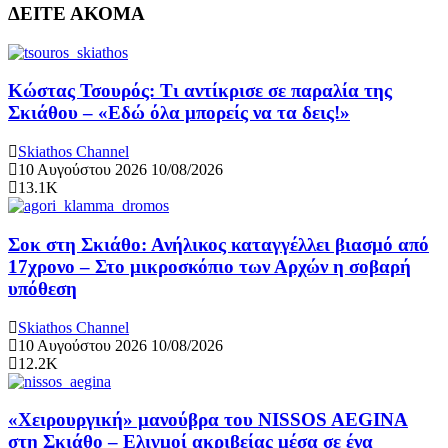
ΔΕΙΤΕ ΑΚΟΜΑ
Κώστας Τσουρός: Τι αντίκρισε σε παραλία της
Σκιάθου – «Εδώ όλα μπορείς να τα δεις!»
Skiathos Channel
10 Αυγούστου 2026
10/08/2026
13.1K
Σοκ στη Σκιάθο: Ανήλικος καταγγέλλει βιασμό από
17χρονο – Στο μικροσκόπιο των Αρχών η σοβαρή
υπόθεση
Skiathos Channel
10 Αυγούστου 2026
10/08/2026
12.2K
«Χειρουργική» μανούβρα του NISSOS AEGINA
στη Σκιάθο – Ελιγμοί ακριβείας μέσα σε ένα