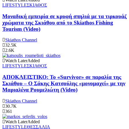
LIFESTYLE
ΣΚΙΑΘΟΣ
Μοναδική εμπειρία σε κρυφή σπηλιά με τα τιρκουάζ
χρώματα της Σκιάθου από το Skiathos Fishing
Tourism (Video)
Skiathos Channel
32.5K
2.6K
Watch Later
Added
LIFESTYLE
ΣΚΙΑΘΟΣ
ΑΠΟΚΛΕΙΣΤΙΚΟ: Το «Survivor» σε παραλία της
Σκιάθου – Ο Σάκης Κατσούλης «μονομαχεί» με την
Μαριαλένα Ρουμελιώτη (Video)
Skiathos Channel
30.7K
361
Watch Later
Added
LIFESTYLE
ΘΕΣΣΑΛΙΑ