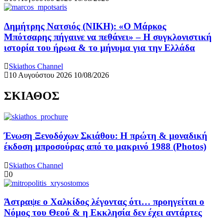
Δημήτρης Νατσιός (ΝΙΚΗ): «Ο Μάρκος
Μπότσαρης πήγαινε να πεθάνει» – Η συγκλονιστική
ιστορία του ήρωα & το μήνυμα για την Ελλάδα
Skiathos Channel
10 Αυγούστου 2026
10/08/2026
ΣΚΙΑΘΟΣ
Ένωση Ξενοδόχων Σκιάθου: Η πρώτη & μοναδική
έκδοση μπροσούρας από το μακρινό 1988 (Photos)
Skiathos Channel
0
Άστραψε ο Χαλκίδος λέγοντας ότι… προηγείται ο
Νόμος του Θεού & η Εκκλησία δεν έχει αντάρτες