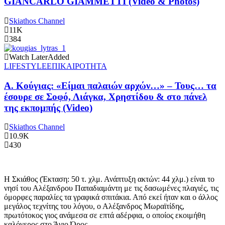
GIANCARLO GIAMMETTI (Video & Photos)
Skiathos Channel
11K
384
Watch Later
Added
LIFESTYLE
ΕΠΙΚΑΙΡΟΤΗΤΑ
Α. Κούγιας: «Είμαι παλαιών αρχών…» – Τους… τα
έσουρε σε Σοφό, Λιάγκα, Χρηστίδου & στο πάνελ
της εκπομπής (Video)
Skiathos Channel
10.9K
430
Η Σκιάθος (Έκταση: 50 τ. χλμ. Ανάπτυξη ακτών: 44 χλμ.) είναι το
νησί του Αλέξανδρου Παπαδιαμάντη με τις δασωμένες πλαγιές, τις
όμορφες παραλίες τα γραφικά σπιτάκια. Από εκεί ήταν και ο άλλος
μεγάλος τεχνίτης του λόγου, ο Αλέξανδρος Μωραϊτίδης,
πρωτότοκος γιος ανάμεσα σε επτά αδέρφια, ο οποίος εκοιμήθη
καλόγερος στο Άγιο Όρος.