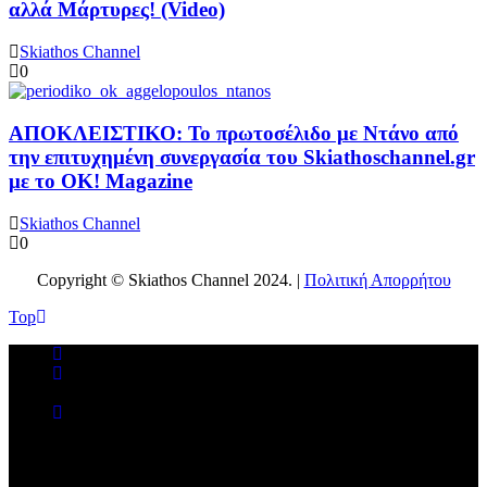
αλλά Μάρτυρες! (Video)
Skiathos Channel
0
ΑΠΟΚΛΕΙΣΤΙΚΟ: Το πρωτοσέλιδο με Ντάνο από
την επιτυχημένη συνεργασία του Skiathoschannel.gr
με το OK! Magazine
Skiathos Channel
0
Copyright © Skiathos Channel 2024. |
Πολιτική Απορρήτου
Top
No videos yet!