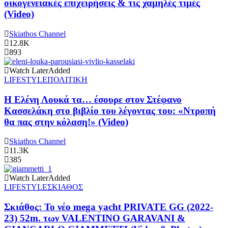
οικογενειακές επιχειρήσεις & τις χαμηλές τιμές
(Video)
Skiathos Channel
12.8K
893
Watch Later
Added
LIFESTYLE
ΠΟΛΙΤΙΚΗ
Η Ελένη Λουκά τα… έσουρε στον Στέφανο
Κασσελάκη στο βιβλίο του λέγοντας του: «Ντροπή
θα πας στην κόλαση!» (Video)
Skiathos Channel
11.3K
385
Watch Later
Added
LIFESTYLE
ΣΚΙΑΘΟΣ
Σκιάθος: Το νέο mega yacht PRIVATE GG (2022-
23) 52m. των VALENTINO GARAVANI &