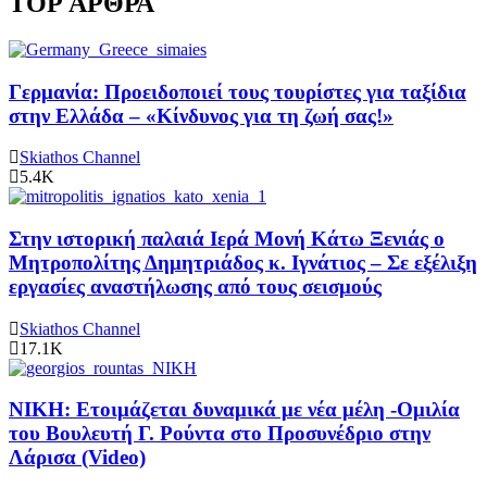
TOP ΑΡΘΡΑ
Γερμανία: Προειδοποιεί τους τουρίστες για ταξίδια
στην Ελλάδα – «Κίνδυνος για τη ζωή σας!»
Skiathos Channel
5.4K
Στην ιστορική παλαιά Ιερά Μονή Κάτω Ξενιάς ο
Μητροπολίτης Δημητριάδος κ. Ιγνάτιος – Σε εξέλιξη
εργασίες αναστήλωσης από τους σεισμούς
Skiathos Channel
17.1K
ΝΙΚΗ: Ετοιμάζεται δυναμικά με νέα μέλη -Ομιλία
του Βουλευτή Γ. Ρούντα στο Προσυνέδριο στην
Λάρισα (Video)