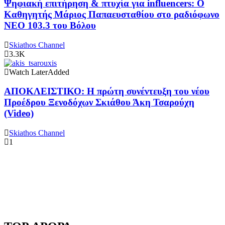
Ψηφιακή επιτήρηση & πτυχία για influencers: Ο
Καθηγητής Μάριος Παπαευσταθίου στο ραδιόφωνο
NEO 103.3 του Βόλου
Skiathos Channel
3.3K
Watch Later
Added
ΑΠΟΚΛΕΙΣΤΙΚΟ: Η πρώτη συνέντευξη του νέου
Προέδρου Ξενοδόχων Σκιάθου Άκη Τσαρούχη
(Video)
Skiathos Channel
1