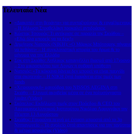
Τελευταία Νέα
«Διακοπές στη βεράντα» για συνταξιούχους & εργαζόμενους;
– Η δήλωση Στραβελάκη προκαλεί αντιδράσεις
Κώστας Τσουρός: Τι αντίκρισε σε παραλία της Σκιάθου –
«Εδώ όλα μπορείς να τα δεις!»
Δημήτρης Νατσιός (ΝΙΚΗ): «Ο Μάρκος Μπότσαρης πήγαινε
να πεθάνει» – Η συγκλονιστική ιστορία του ήρωα & το
μήνυμα για την Ελλάδα
Σοκ στη Σκιάθο: Ανήλικος καταγγέλλει βιασμό από 17χρονο
– Στο μικροσκόπιο των Αρχών η σοβαρή υπόθεση
Νατσιός: «Τα κόκκινα δάνεια δεν μπορεί να είναι παιχνίδι
στα σκοτεινά» – Η ΝΙΚΗ ζητά διαφάνεια στις τιμές των
funds
«Χειρουργική» μανούβρα του NISSOS AEGINA στη
Σκιάθο – Ελιγμοί ακριβείας μέσα σε ένα πολυσύχναστο
λιμάνι (Video)
Σκόπελος: Εκδήλωση τιμής στον Πρόεδρο & CEO του
Αμερικανοελληνικού Ινστιτούτου Νικόλαο Λαρυγγάκη την
Πέμπτη 13 Αυγούστου
Σκιάθος: Γουρούνα περνά με ένταση μπροστά από το 3ο
Νηπιαγωγείο – Το σχολείο ζητά απαντήσεις για την ταχύτητα
& μέτρα ασφαλείας (Video)