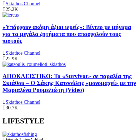
Skiathos Channel
25.2K
«Υπάρχουν ακόμη άξιοι ιερείς»: Βίντεο με μήνυμα
για τα μεγάλα ζητήματα που απασχολούν τους
πιστούς
Skiathos Channel
22.9K
ΑΠΟΚΛΕΙΣΤΙΚΟ: Το «Survivor» σε παραλία της
Σκιάθου – Ο Σάκης Κατσούλης «μονομαχεί» με την
Μαριαλένα Ρουμελιώτη (Video)
Skiathos Channel
30.7K
LIFESTYLE
Watch Later
Added