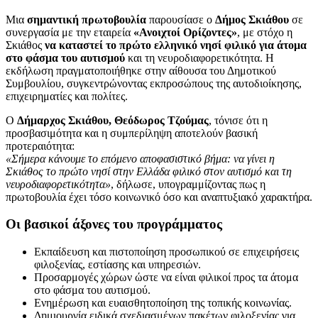
Μια
σημαντική πρωτοβουλία
παρουσίασε ο
Δήμος Σκιάθου
σε
συνεργασία με την εταιρεία
«Ανοιχτοί Ορίζοντες»
, με στόχο η
Σκιάθος
να καταστεί το πρώτο ελληνικό νησί φιλικό για άτομα
στο φάσμα του αυτισμού
και τη νευροδιαφορετικότητα. Η
εκδήλωση πραγματοποιήθηκε στην αίθουσα του Δημοτικού
Συμβουλίου, συγκεντρώνοντας εκπροσώπους της αυτοδιοίκησης,
επιχειρηματίες και πολίτες.
Ο
Δήμαρχος Σκιάθου, Θεόδωρος Τζούμας
, τόνισε ότι η
προσβασιμότητα και η συμπερίληψη αποτελούν βασική
προτεραιότητα:
«Σήμερα κάνουμε το επόμενο αποφασιστικό βήμα: να γίνει η
Σκιάθος το πρώτο νησί στην Ελλάδα φιλικό στον αυτισμό και τη
νευροδιαφορετικότητα»
, δήλωσε, υπογραμμίζοντας πως η
πρωτοβουλία έχει τόσο κοινωνικό όσο και αναπτυξιακό χαρακτήρα.
Οι βασικοί άξονες του προγράμματος
Εκπαίδευση και πιστοποίηση προσωπικού σε επιχειρήσεις
φιλοξενίας, εστίασης και υπηρεσιών.
Προσαρμογές χώρων ώστε να είναι φιλικοί προς τα άτομα
στο φάσμα του αυτισμού.
Ενημέρωση και ευαισθητοποίηση της τοπικής κοινωνίας.
Δημιουργία ειδικά σχεδιασμένων πακέτων φιλοξενίας για