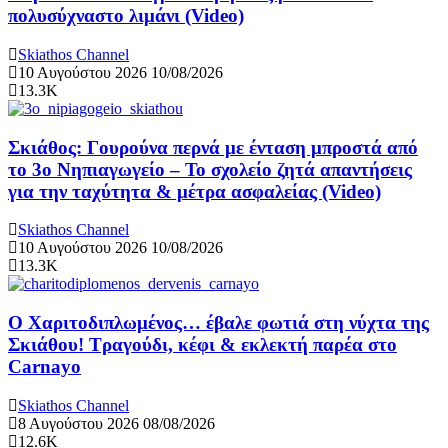
πολυσύχναστο λιμάνι (Video)
Skiathos Channel
10 Αυγούστου 2026
10/08/2026
13.3K
Σκιάθος: Γουρούνα περνά με ένταση μπροστά από
το 3ο Νηπιαγωγείο – Το σχολείο ζητά απαντήσεις
για την ταχύτητα & μέτρα ασφαλείας (Video)
Skiathos Channel
10 Αυγούστου 2026
10/08/2026
13.3K
Ο Χαριτοδιπλωμένος… έβαλε φωτιά στη νύχτα της
Σκιάθου! Τραγούδι, κέφι & εκλεκτή παρέα στο
Carnayo
Skiathos Channel
8 Αυγούστου 2026
08/08/2026
12.6K