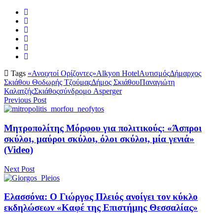
Tags
«Ανοιχτοί Ορίζοντες»
Alkyon Hotel
Αυτισμός
Δήμαρχος
Σκιάθου Θοδωρής Τζούμας
Δήμος Σκιάθου
Παναγιώτη
Καλατζής
Σκιάθος
σύνδρομο Asperger
Previous Post
Μητροπολίτης Μόρφου για πολιτικούς: «Άσπροι
σκύλοι, μαύροι σκύλοι, όλοι σκύλοι, μία γενιά»
(Video)
Next Post
Ελασσόνα: Ο Γιώργος Πλειός ανοίγει τον κύκλο
εκδηλώσεων «Καφέ της Επιστήμης Θεσσαλίας»