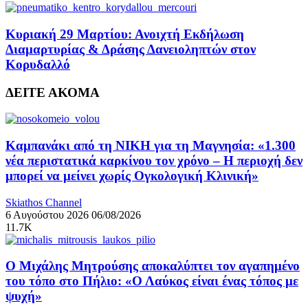
Κυριακή 29 Μαρτίου: Ανοιχτή Εκδήλωση
Διαμαρτυρίας & Δράσης Δανειοληπτών στον
Κορυδαλλό
ΔΕΙΤΕ ΑΚΟΜΑ
Καμπανάκι από τη ΝΙΚΗ για τη Μαγνησία: «1.300
νέα περιστατικά καρκίνου τον χρόνο – Η περιοχή δεν
μπορεί να μείνει χωρίς Ογκολογική Κλινική»
Skiathos Channel
6 Αυγούστου 2026
06/08/2026
11.7K
Ο Μιχάλης Μητρούσης αποκαλύπτει τον αγαπημένο
του τόπο στο Πήλιο: «Ο Λαύκος είναι ένας τόπος με
ψυχή»