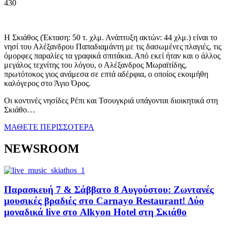
430
Η Σκιάθος (Έκταση: 50 τ. χλμ. Ανάπτυξη ακτών: 44 χλμ.) είναι το
νησί του Αλέξανδρου Παπαδιαμάντη με τις δασωμένες πλαγιές, τις
όμορφες παραλίες τα γραφικά σπιτάκια. Από εκεί ήταν και ο άλλος
μεγάλος τεχνίτης του λόγου, ο Αλέξανδρος Μωραϊτίδης,
πρωτότοκος γιος ανάμεσα σε επτά αδέρφια, ο οποίος εκοιμήθη
καλόγερος στο Άγιο Όρος.
Οι κοντινές νησίδες Ρέπι και Τσουγκριά υπάγονται διοικητικά στη
Σκιάθο…
ΜΑΘΕΤΕ ΠΕΡΙΣΣΟΤΕΡΑ
NEWSROOM
Παρασκευή 7 & Σάββατο 8 Αυγούστου: Ζωντανές
μουσικές βραδιές στο Carnayo Restaurant! Δύο
μοναδικά live στο Alkyon Hotel στη Σκιάθο