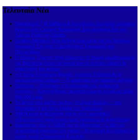
Τελευταία Νέα
Παρασκευή 7 & Σάββατο 8 Αυγούστου: Ζωντανές μουσικές
βραδιές στο Carnayo Restaurant! Δύο μοναδικά live στο
Alkyon Hotel στη Σκιάθο
Σκιάθος-Μονακό: Νέα διεθνής συμμαχία για τον βιώσιμο
τουρισμό! Στο νησί η Διευθύντρια Τουρισμού του
Πριγκιπάτου
Ο Μπόρις Τζόνσον στην Κάρυστο: Ο πρώην πρωθυπουργός
της Βρετανίας έκανε τα ψώνια του σε σούπερ μάρκετ &
χαιρετούσε τον κόσμο
«Ο πατήρ Γεράσιμος Φωκάς, ο μικρός Τζόσουα & το
συγκλονιστικό όραμα» – Η μαρτυρία που συγκινεί πιστούς
Σκόπελος: «Χτύπημα» στο κύκλωμα του «κόκκινου
χρυσού» – Κατασχέθηκαν προστατευόμενα κοράλλια αξίας
800.000 ευρώ
Το βίντεο που πρέπει να δεις, Έλληνα: Διάλεξε… τον
Μηταράκη ή τον Άγιο Σάββα του Αχιλλέως!
ΝΙΚΗ κατά κυβέρνησης για τις νέες ταυτότητες:
«Ηλεκτρονικό φακέλωμα χωρίς διαφάνεια & απαντήσεις»
Καμπανάκι από τη ΝΙΚΗ για τη Μαγνησία: «1.300 νέα
περιστατικά καρκίνου τον χρόνο – Η περιοχή δεν μπορεί να
μείνει χωρίς Ογκολογική Κλινική»