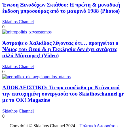
Ένωση Ξενοδόχων Σκιάθου: Η πρώτη & μοναδική
έκδοση μπροσούρας από το μακρινό 1988 (Photos)
Skiathos Channel
0
Άστραψε ο Χαλκίδος λέγοντας ότι… προηγείται ο
Νόμος του Θεού & η Εκκλησία δεν έχει αντάρτες
αλλά Μάρτυρες! (Video)
Skiathos Channel
0
ΑΠΟΚΛΕΙΣΤΙΚΟ: Το πρωτοσέλιδο με Ντάνο από
την επιτυχημένη συνεργασία του Skiathoschannel.gr
με το OK! Magazine
Skiathos Channel
0
Copyright © Skiathos Channel 2024. |
Πολιτική Απορρήτου