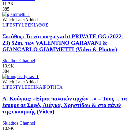
11.3K
385
Watch Later
Added
LIFESTYLE
ΣΚΙΑΘΟΣ
Σκιάθος: Το νέο mega yacht PRIVATE GG (2022-
23) 52m. των VALENTINO GARAVANI &
GIANCARLO GIAMMETTI (Video & Photos)
Skiathos Channel
10.9K
384
Watch Later
Added
LIFESTYLE
ΕΠΙΚΑΙΡΟΤΗΤΑ
Α. Κούγιας: «Είμαι παλαιών αρχών…» – Τους… τα
έσουρε σε Σοφό, Λιάγκα, Χρηστίδου & στο πάνελ
της εκπομπής (Video)
Skiathos Channel
10.9K