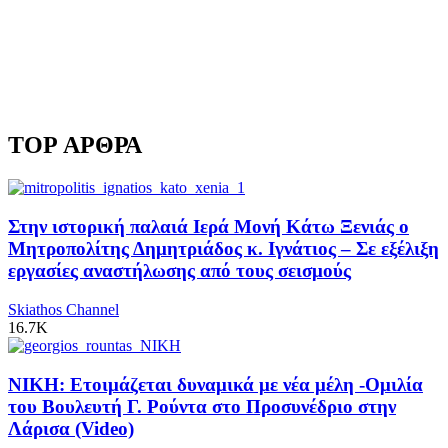
TOP ΑΡΘΡΑ
Στην ιστορική παλαιά Ιερά Μονή Κάτω Ξενιάς ο
Μητροπολίτης Δημητριάδος κ. Ιγνάτιος – Σε εξέλιξη
εργασίες αναστήλωσης από τους σεισμούς
Skiathos Channel
16.7K
ΝΙΚΗ: Ετοιμάζεται δυναμικά με νέα μέλη -Ομιλία
του Βουλευτή Γ. Ρούντα στο Προσυνέδριο στην
Λάρισα (Video)