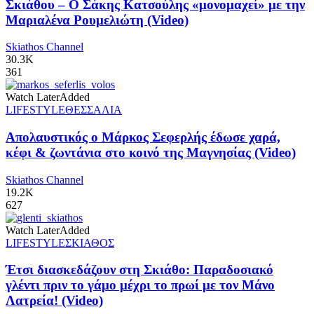
Σκιάθου – Ο Σάκης Κατσούλης «μονομαχεί» με την
Μαριαλένα Ρουμελιώτη (Video)
Skiathos Channel
30.3K
361
Watch Later
Added
LIFESTYLE
ΘΕΣΣΑΛΙΑ
Απολαυστικός ο Μάρκος Σεφερλής έδωσε χαρά,
κέφι & ζωντάνια στο κοινό της Μαγνησίας (Video)
Skiathos Channel
19.2K
627
Watch Later
Added
LIFESTYLE
ΣΚΙΑΘΟΣ
Έτσι διασκεδάζουν στη Σκιάθο: Παραδοσιακό
γλέντι πριν το γάμο μέχρι το πρωί με τον Μάνο
Λατρεία! (Video)