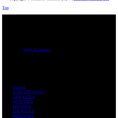
Top
No videos yet!
Click on "Watch later" to put videos here
View all videos
Don't miss new videos
Sign in to see updates from your favourite channels
Αρχική
ΕΠΙΚΑΙΡΟΤΗΤΑ
ΕΚΚΛΗΣΙΑ
ΠΟΛΙΤΙΚΗ
ΣΚΙΑΘΟΣ
ΣΠΟΡΑΔΕΣ
ΘΕΣΣΑΛΙΑ