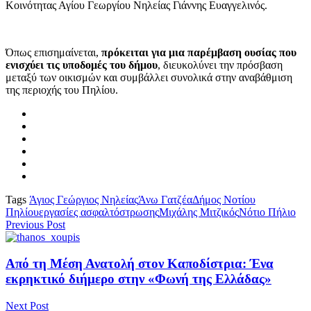
Κοινότητας Αγίου Γεωργίου Νηλείας Γιάννης Ευαγγελινός.
Όπως επισημαίνεται,
πρόκειται για μια παρέμβαση ουσίας που
ενισχύει τις υποδομές του δήμου
, διευκολύνει την πρόσβαση
μεταξύ των οικισμών και συμβάλλει συνολικά στην αναβάθμιση
της περιοχής του Πηλίου.
Tags
Άγιος Γεώργιος Νηλείας
Άνω Γατζέα
Δήμος Νοτίου
Πηλίου
εργασίες ασφαλτόστρωσης
Μιχάλης Μιτζικός
Νότιο Πήλιο
Previous Post
Από τη Μέση Ανατολή στον Καποδίστρια: Ένα
εκρηκτικό διήμερο στην «Φωνή της Ελλάδας»
Next Post