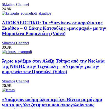
Skiathos Channel
24.8K
ΑΠΟΚΛΕΙΣΤΙΚΟ: Το «Survivor» σε παραλία της
Σκιάθου – Ο Σάκης Κατσούλης «μονομαχεί» με την
Μαριαλένα Ρουμελιώτη (Video)
Skiathos Channel
30.3K
Άγριο κράξιμο στον Αλέξη Τσίπρα από την Νεολαία
της ΝΙΚΗΣ στην Τεχνόπολη – «Ντροπή» για την
συμφωνία των Πρεσπών! (Video)
Skiathos Channel
26.9K
«Υπάρχουν ακόμη άξιοι ιερείς»: Βίντεο με μήνυμα
για τα μεγάλα ζητήματα που απασχολούν τους