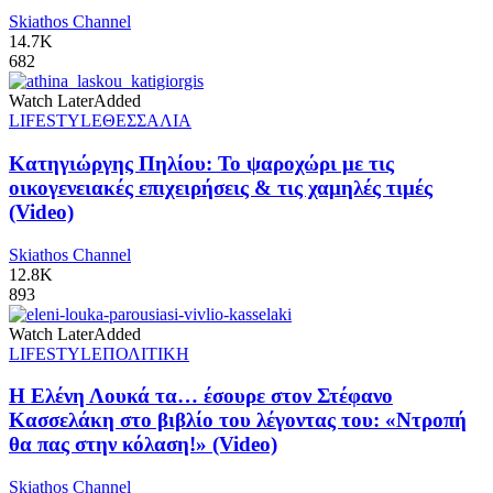
Skiathos Channel
14.7K
682
Watch Later
Added
LIFESTYLE
ΘΕΣΣΑΛΙΑ
Κατηγιώργης Πηλίου: Το ψαροχώρι με τις
οικογενειακές επιχειρήσεις & τις χαμηλές τιμές
(Video)
Skiathos Channel
12.8K
893
Watch Later
Added
LIFESTYLE
ΠΟΛΙΤΙΚΗ
Η Ελένη Λουκά τα… έσουρε στον Στέφανο
Κασσελάκη στο βιβλίο του λέγοντας του: «Ντροπή
θα πας στην κόλαση!» (Video)
Skiathos Channel