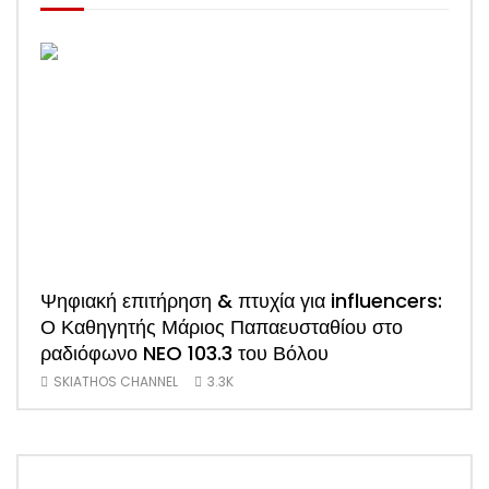
Ψηφιακή επιτήρηση & πτυχία για influencers:
ΑΠΟ
Ο Καθηγητής Μάριος Παπαευσταθίου στο
νέο
ραδιόφωνο NEO 103.3 του Βόλου
Τσα
SKIATHOS CHANNEL
3.3K
SK