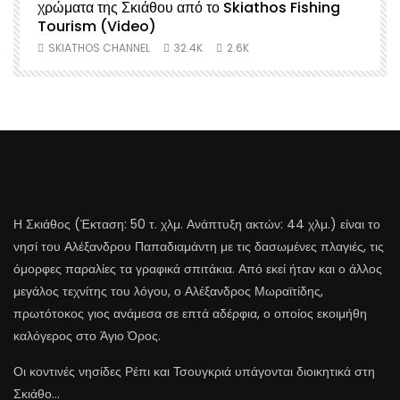
χρώματα της Σκιάθου από το Skiathos Fishing
Σ
Tourism (Video)
SKIATHOS CHANNEL
32.4K
2.6K
Η Σκιάθος (Έκταση: 50 τ. χλμ. Ανάπτυξη ακτών: 44 χλμ.) είναι το
νησί του Αλέξανδρου Παπαδιαμάντη με τις δασωμένες πλαγιές, τις
όμορφες παραλίες τα γραφικά σπιτάκια. Από εκεί ήταν και ο άλλος
μεγάλος τεχνίτης του λόγου, ο Αλέξανδρος Μωραϊτίδης,
πρωτότοκος γιος ανάμεσα σε επτά αδέρφια, ο οποίος εκοιμήθη
καλόγερος στο Άγιο Όρος.
Οι κοντινές νησίδες Ρέπι και Τσουγκριά υπάγονται διοικητικά στη
Σκιάθο…