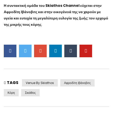
Η συντακτική ομάδα του Skiathos Channel εύχεται στην
Αφροδίτη Ιβάνοβιτς και στην οικογένειά της να χαρούν με
υγεία και ευτυχία τη μεγαλύτερη ευλογία της ζωής: τον ερχομό
της μικρής τους κόρης
.
TAGS
Venue By Skiathos
Αφροδίτη Ιβάνοβιτς
Κόρη
Σκιάθος