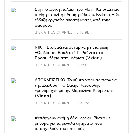
Στην ιστορική παλαιά Ιερά Μονή Κάτω Ξενιάς
ο Μητροπολίτης Δημητριάδος κ. Ιγνάτιος – Σε
εξέλιξη εργασίες αναστήλωσης από τους
σεισμούς
SKIATHOS CHANNEL
16.9K
ΝΙΚΗ: Ετοιμάζεται δυναμικά με νέα μέλη
-Ομιλία του Βουλευτή Γ. Ρούντα στο
Προσυνέδριο στην Λάρισα (Video)
SKIATHOS CHANNEL
25K
ΑΠΟΚΛΕΙΣΤΙΚΟ: Το «Survivor» σε παραλία
της Σκιάθου – Ο Σάκης Κατσούλης
«μονομαχεί» με την Μαριαλένα Ρουμελιώτη
(Video)
SKIATHOS CHANNEL
30.6K
«Υπάρχουν ακόμη άξιοι ιερείς»: Βίντεο με
μήνυμα για τα μεγάλα ζητήματα που
απασχολούν τους πιστούς