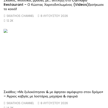
Σκιάθος: Μουσικές βραδιές με… έκπληξη στο Carnayo
Restaurant – Ο Κώστας Χαριτοδιπλωμένος (Videos)ξεσήκωσε
το κοινό!
SKIATHOS CHANNEL
8 ΑΥΓΟΎΣΤΟΥ 2026
12.2K
Σκιάθος: «Με ξυλοκόπησαν & με άφησαν αιμόφυρτο στον δρόμο»
– Άγριος καβγάς με λοστάρια, μαχαίρια & σφυριά
SKIATHOS CHANNEL
8 ΑΥΓΟΎΣΤΟΥ 2026
14.3K