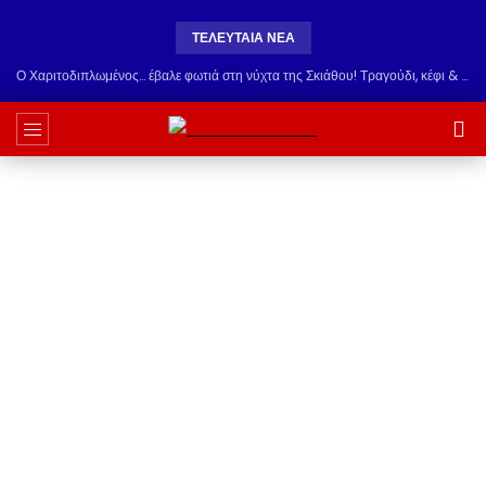
ΤΕΛΕΥΤΑΊΑ ΝΈΑ
Ο Χαριτοδιπλωμένος… έβαλε φωτιά στη νύχτα της Σκιάθου! Τραγούδι, κέφι & εκλεκτή παρέα στο Carnayo