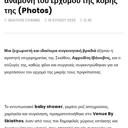
αναμονή του ερχομού της κόρης
της (Photos)
SKIATHOS CHANNEL
16 ΙΟΥΝΊΟΥ 2026
12.4K
Μια ξεχωριστή και ιδιαίτερα συγκινητική βραδιά
έζησαν η
αγαπητή επιχειρηματίας της Σκιάθου,
Αφροδίτη Ιβάνοβιτς
, και ο
σύζυγός της, καθώς φίλοι και συγγενείς συγκεντρώθηκαν για να
γιορτάσουν τον ερχομό της μικρής τους πριγκίπισσας.
Το εντυπωσιακό
baby shower
, γεμάτο ροζ αποχρώσεις,
χαμόγελα και συγκίνηση, πραγματοποιήθηκε στο
Venue By
Skiathos
, έναν από τους πιο δημοφιλείς χώρους εστίασης και