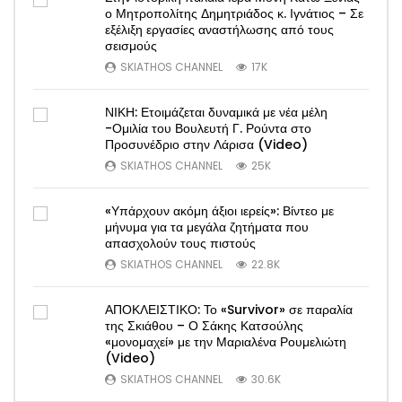
ο Μητροπολίτης Δημητριάδος κ. Ιγνάτιος – Σε
εξέλιξη εργασίες αναστήλωσης από τους
σεισμούς
SKIATHOS CHANNEL
17K
ΝΙΚΗ: Ετοιμάζεται δυναμικά με νέα μέλη
-Ομιλία του Βουλευτή Γ. Ρούντα στο
Προσυνέδριο στην Λάρισα (Video)
SKIATHOS CHANNEL
25K
«Υπάρχουν ακόμη άξιοι ιερείς»: Βίντεο με
μήνυμα για τα μεγάλα ζητήματα που
απασχολούν τους πιστούς
SKIATHOS CHANNEL
22.8K
ΑΠΟΚΛΕΙΣΤΙΚΟ: Το «Survivor» σε παραλία
της Σκιάθου – Ο Σάκης Κατσούλης
«μονομαχεί» με την Μαριαλένα Ρουμελιώτη
(Video)
SKIATHOS CHANNEL
30.6K