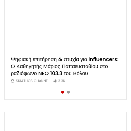
Watch
Ψηφιακή επιτήρηση & πτυχία για influencers:
ΑΠΟΚΛΕΙΣΤΙΚΟ: Η πρώτη συνέντευξη του
Ο Καθηγητής Μάριος Παπαευσταθίου στο
νέου Προέδρου Ξενοδόχων Σκιάθου Άκη
ραδιόφωνο NEO 103.3 του Βόλου
Τσαρούχη (Video)
SKIATHOS CHANNEL
SKIATHOS CHANNEL
3.3K
1