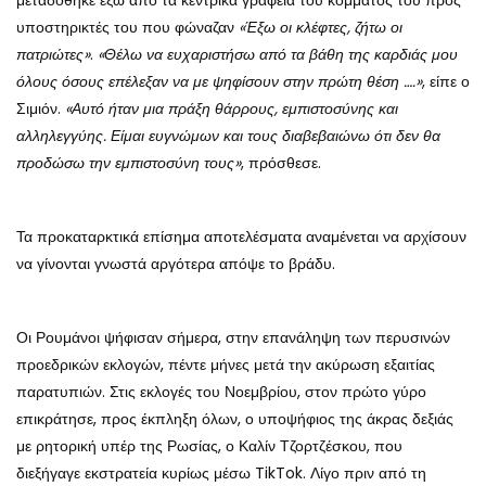
μεταδόθηκε έξω από τα κεντρικά γραφεία του κόμματός του προς
υποστηρικτές του που φώναζαν
«Έξω οι κλέφτες, ζήτω οι
πατριώτες»
.
«Θέλω να ευχαριστήσω από τα βάθη της καρδιάς μου
όλους όσους επέλεξαν να με ψηφίσουν στην πρώτη θέση ….»
, είπε ο
Σιμιόν.
«Αυτό ήταν μια πράξη θάρρους, εμπιστοσύνης και
αλληλεγγύης. Είμαι ευγνώμων και τους διαβεβαιώνω ότι δεν θα
προδώσω την εμπιστοσύνη τους»
, πρόσθεσε.
Τα προκαταρκτικά επίσημα αποτελέσματα αναμένεται να αρχίσουν
να γίνονται γνωστά αργότερα απόψε το βράδυ.
Οι Ρουμάνοι ψήφισαν σήμερα, στην επανάληψη των περυσινών
προεδρικών εκλογών, πέντε μήνες μετά την ακύρωση εξαιτίας
παρατυπιών. Στις εκλογές του Νοεμβρίου, στον πρώτο γύρο
επικράτησε, προς έκπληξη όλων, ο υποψήφιος της άκρας δεξιάς
με ρητορική υπέρ της Ρωσίας, ο Καλίν Τζορτζέσκου, που
διεξήγαγε εκστρατεία κυρίως μέσω TikTok. Λίγο πριν από τη