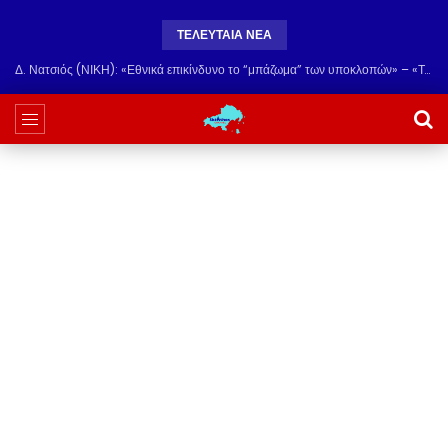
ΤΕΛΕΥΤΑΙΑ ΝΕΑ
Δ. Νατσιός (ΝΙΚΗ): «Εθνικά επικίνδυνο το “μπάζωμα” των υποκλοπών» – «Το ερώτημα πλέον είναι ποιος φοβάται να ανοίξει τον φάκελο»