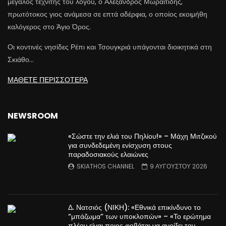
μεγάλος τεχνίτης του λόγου, ο Αλέξανδρος Μωραϊτίδης,
πρωτότοκος γιος ανάμεσα σε επτά αδέρφια, ο οποίος εκοιμήθη
καλόγερος στο Άγιο Όρος.
Οι κοντινές νησίδες Ρέπι και Τσουγκριά υπάγονται διοικητικά στη
Σκιάθο…
ΜΑΘΕΤΕ ΠΕΡΙΣΣΟΤΕΡΑ
NEWSROOM
«Σώστε την ελιά του Πηλίου!» – Μάχη Μιτζικού
για συνδεδεμένη ενίσχυση στους
παραδοσιακούς ελαιώνες
SKIATHOS CHANNEL
9 ΑΥΓΟΥΣΤΟΥ 2026
Δ. Νατσιός (ΝΙΚΗ): «Εθνικά επικίνδυνο το
“μπάζωμα” των υποκλοπών» – «Το ερώτημα
πλέον είναι ποιος φοβάται να ανοίξει τον