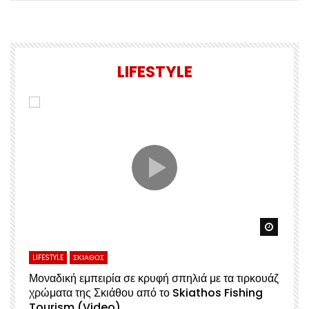
LIFESTYLE
Watch Later
Watch 
LIFESTYLE
ΣΚΙΑΘΟΣ
L
Μοναδική εμπειρία σε κρυφή σπηλιά με τα τιρκουάζ
Α
χρώματα της Σκιάθου από το Skiathos Fishing
Σ
Tourism (Video)
Μ