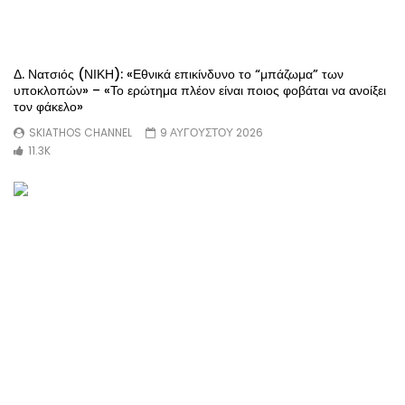
Δ. Νατσιός (ΝΙΚΗ): «Εθνικά επικίνδυνο το “μπάζωμα” των
υποκλοπών» – «Το ερώτημα πλέον είναι ποιος φοβάται να ανοίξει
τον φάκελο»
SKIATHOS CHANNEL
9 ΑΥΓΟΥΣΤΟΥ 2026
11.3K