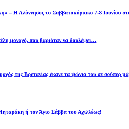
– Η Αλόννησος το Σαββατοκύριακο 7-8 Ιουνίου στο ε
πέλη μοναχό, που βαριόταν να δουλέψει…
γός της Βρετανίας έκανε τα ψώνια του σε σούπερ μά
 Μηταράκη ή τον Άγιο Σάββα του Αχιλλέως!