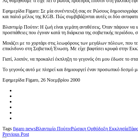
Ας θυμηθούμε τι είχε πει ο ρώσος πρόεδρος Πούτιν στη γαλλική εφ
Εφημερίδα Figaro: Σε μία συνέντευξή σας σε Ρώσους δημοσιογράφο
και παλιό μέλος της ΚGΒ. Πώς συμβιβάζονται αυτές οι δύο αντιφατι
Βλαντιμίρ Πούτιν: Η ζωή είναι γεμάτη αντιθέσεις. Όταν πάψουν να υπ
προσπάθειες που έγιναν κατά τη διάρκεια της σοβιετικής περιόδου, 
Μοιάζει με το χορτάρι στις λεωφόρους των μεγάλων πόλεων, που τε
επικίνδυνο στη Σοβιετική Ένωση. Με είχε βαφτίσει κρυφά στην Εκκ
Γιατί, λοιπόν, να προκαλεί έκπληξη το γεγονός ότι μου έδωσε το
Το γεγονός αυτό με πληρεί και δημιουργεί έναν προσωπικό δεσμό με
Εφημερίδα Figaro, 26 Νοεμβρίου 2000
Tags
figaro news
Βλαντιμίρ Πούτιν
Ρώσικη Ορθόδοξη Εκκλησία
Τάφο
Previous Post