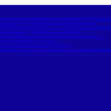
διές στο Carnayo Restaurant! Δύο μοναδικά live στο Alkyon Hotel 
ισμό! Στο νησί η Διευθύντρια Τουρισμού του Πριγκιπάτου
 Βρετανίας έκανε τα ψώνια του σε σούπερ μάρκετ & χαιρετούσε το
στικό όραμα» – Η μαρτυρία που συγκινεί πιστούς
– Κατασχέθηκαν προστατευόμενα κοράλλια αξίας 800.000 ευρώ
κη ή τον Άγιο Σάββα του Αχιλλέως!
κό φακέλωμα χωρίς διαφάνεια & απαντήσεις»
τικά καρκίνου τον χρόνο – Η περιοχή δεν μπορεί να μείνει χωρίς Ογ