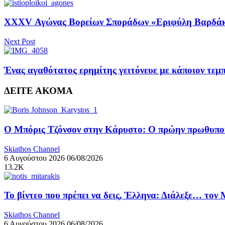
XXXV Αγώνας Βορείων Σποράδων «Εριφύλη Βαρδάκη» 
Next Post
Ένας αγαθότατος ερημίτης γειτόνευε με κάποιον τεμ
ΔΕΙΤΕ ΑΚΟΜΑ
Ο Μπόρις Τζόνσον στην Κάρυστο: Ο πρώην πρωθυπουρ
Skiathos Channel
6 Αυγούστου 2026
06/08/2026
13.2K
Το βίντεο που πρέπει να δεις, Έλληνα: Διάλεξε… τον
Skiathos Channel
6 Αυγούστου 2026
06/08/2026