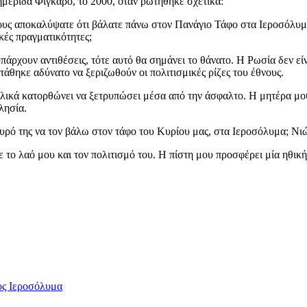
ημερίδα Φιγκαρό, το 2000, όταν ρωτήθηκε σχετικά:
υς αποκαλύψατε ότι βάλατε πάνω στον Πανάγιο Τάφο στα Ιεροσόλυμα 
κές πραγματικότητες;
άρχουν αντιθέσεις, τότε αυτό θα σημάνει το θάνατο. Η Ρωσία δεν είνα
στάθηκε αδύνατο να ξεριζωθούν οι πολιτισμικές ρίζες του έθνους.
λικά κατορθώνει να ξετρυπώσει μέσα από την άσφαλτο. Η μητέρα μου 
λησία.
 σταυρό της να τον βάλω στον τάφο του Κυρίου μας, στα Ιεροσόλυμα
 το λαό μου και τον πολιτισμό του. Η πίστη μου προσφέρει μία ηθική
ς Ιεροσόλυμα