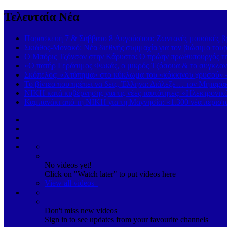
Τελευταία Νέα
Παρασκευή 7 & Σάββατο 8 Αυγούστου: Ζωντανές μουσικές βρα
Σκιάθος-Μονακό: Νέα διεθνής συμμαχία για τον βιώσιμο τουρ
Ο Μπόρις Τζόνσον στην Κάρυστο: Ο πρώην πρωθυπουργός της
«Ο πατήρ Γεράσιμος Φωκάς, ο μικρός Τζόσουα & το συγκλονι
Σκόπελος: «Χτύπημα» στο κύκλωμα του «κόκκινου χρυσού» 
Το βίντεο που πρέπει να δεις, Έλληνα: Διάλεξε… τον Μηταρά
ΝΙΚΗ κατά κυβέρνησης για τις νέες ταυτότητες: «Ηλεκτρονι
Καμπανάκι από τη ΝΙΚΗ για τη Μαγνησία: «1.300 νέα περιστα
No videos yet!
Click on "Watch later" to put videos here
View all videos
Don't miss new videos
Sign in to see updates from your favourite channels