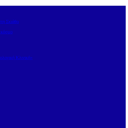
στη Σκιάθο
ν κόσμο
κολογική Κλινική»