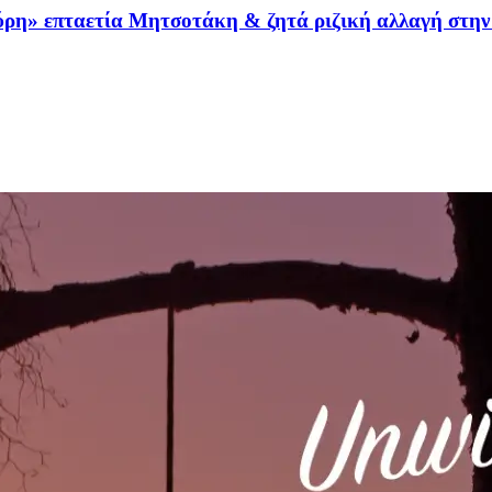
αύρη» επταετία Μητσοτάκη & ζητά ριζική αλλαγή στη