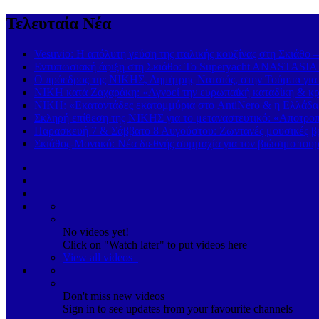
Τελευταία Νέα
Vesuvio: Η απόλυτη γεύση της ιταλικής κουζίνας στη Σκιάθο 
Εντυπωσιακή άφιξη στη Σκιάθο: Το Superyacht ANASTASIA K
Ο πρόεδρος της ΝΙΚΗΣ, Δημήτρης Νατσιός, στην Τούμπα για
ΝΙΚΗ κατά Ζαχαράκη: «Αγνοεί την ευρωπαϊκή καταδίκη & κρα
ΝΙΚΗ: «Εκατοντάδες εκατομμύρια στο AntiNero & η Ελλάδα σ
Σκληρή επίθεση της ΝΙΚΗΣ για το μεταναστευτικό: «Αποτροπή
Παρασκευή 7 & Σάββατο 8 Αυγούστου: Ζωντανές μουσικές βρα
Σκιάθος-Μονακό: Νέα διεθνής συμμαχία για τον βιώσιμο τουρ
No videos yet!
Click on "Watch later" to put videos here
View all videos
Don't miss new videos
Sign in to see updates from your favourite channels