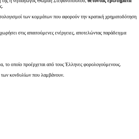
ή της η νηπιαγωγός Θωμαή Στεφανοπούλου,
θέτοντας ερωτήματα
ς.
ι ισολογισμοί των κομμάτων που αφορούν την κρατική χρηματοδότηση
προχωρήσει στις απαιτούμενες ενέργειες, αποτελώντας παράδειγμα
μα, το οποίο προέρχεται από τους Έλληνες φορολογούμενους.
ση των κονδυλίων που λαμβάνουν.