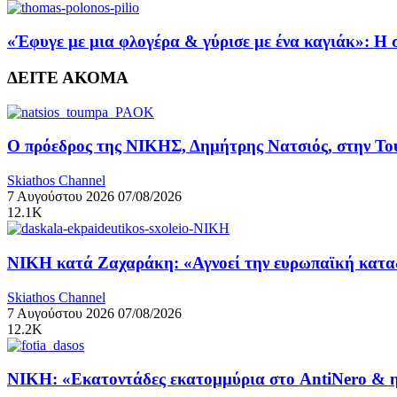
«Έφυγε με μια φλογέρα & γύρισε με ένα καγιάκ»: Η 
ΔΕΙΤΕ ΑΚΟΜΑ
Ο πρόεδρος της ΝΙΚΗΣ, Δημήτρης Νατσιός, στην Το
Skiathos Channel
7 Αυγούστου 2026
07/08/2026
12.1K
ΝΙΚΗ κατά Ζαχαράκη: «Αγνοεί την ευρωπαϊκή καταδ
Skiathos Channel
7 Αυγούστου 2026
07/08/2026
12.2K
ΝΙΚΗ: «Εκατοντάδες εκατομμύρια στο AntiNero & η 