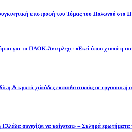
συγκινητική επιστροφή του Τόμας του Πολωνού στο Π
ύμπα για το ΠΑΟΚ-Άντερλεχτ: «Εκεί όπου χτυπά η α
ίκη & κρατά χιλιάδες εκπαιδευτικούς σε εργασιακή 
Ελλάδα συνεχίζει να καίγεται» – Σκληρά ερωτήματα γ