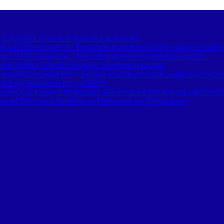
– Στο λιμάνι, τώρα & στην Αγία Παρασκευή!
 κατέπλευσε από την Τουρκία & μαγνήτισε τα βλέμματα στο λιμάνι
 το ΠΑΟΚ-Άντερλεχτ: «Εκεί όπου χτυπά η ασπρόμαυρη καρδιά»
τά χιλιάδες εκπαιδευτικούς σε εργασιακή ομηρία»
υνεχίζει να καίγεται» – Σκληρά ερωτήματα για τη διαχείριση των κ
 & όχι διαχείριση της εισβολής»
διές στο Carnayo Restaurant! Δύο μοναδικά live στο Alkyon Hotel 
ισμό! Στο νησί η Διευθύντρια Τουρισμού του Πριγκιπάτου