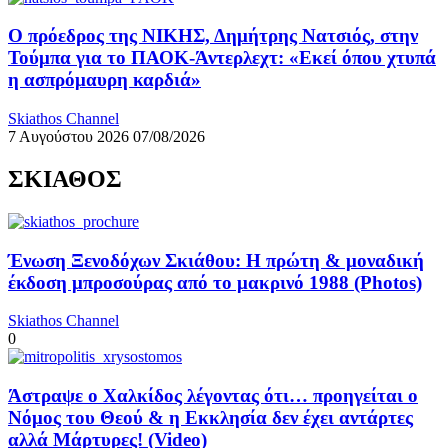
Ο πρόεδρος της ΝΙΚΗΣ, Δημήτρης Νατσιός, στην
Τούμπα για το ΠΑΟΚ-Άντερλεχτ: «Εκεί όπου χτυπά
η ασπρόμαυρη καρδιά»
Skiathos Channel
7 Αυγούστου 2026
07/08/2026
ΣΚΙΑΘΟΣ
Ένωση Ξενοδόχων Σκιάθου: Η πρώτη & μοναδική
έκδοση μπροσούρας από το μακρινό 1988 (Photos)
Skiathos Channel
0
Άστραψε ο Χαλκίδος λέγοντας ότι… προηγείται ο
Νόμος του Θεού & η Εκκλησία δεν έχει αντάρτες
αλλά Μάρτυρες! (Video)