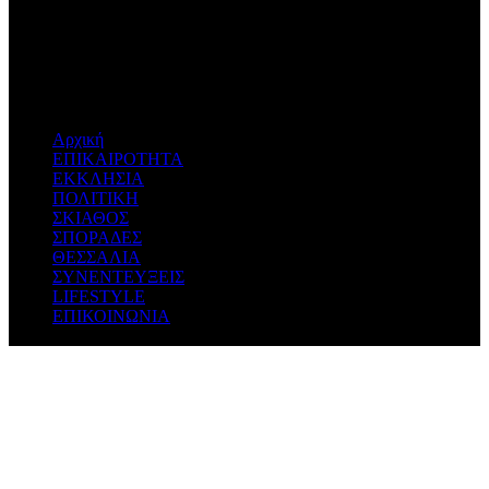
Don't miss new videos
Sign in to see updates from your favourite channels
Αρχική
ΕΠΙΚΑΙΡΟΤΗΤΑ
ΕΚΚΛΗΣΙΑ
ΠΟΛΙΤΙΚΗ
ΣΚΙΑΘΟΣ
ΣΠΟΡΑΔΕΣ
ΘΕΣΣΑΛΙΑ
ΣΥΝΕΝΤΕΥΞΕΙΣ
LIFESTYLE
ΕΠΙΚΟΙΝΩΝΙΑ