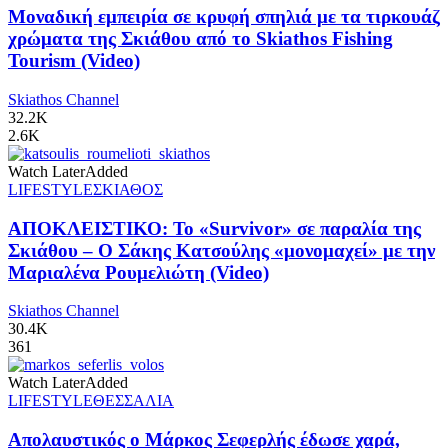
Μοναδική εμπειρία σε κρυφή σπηλιά με τα τιρκουάζ
χρώματα της Σκιάθου από το Skiathos Fishing
Tourism (Video)
Skiathos Channel
32.2K
2.6K
Watch Later
Added
LIFESTYLE
ΣΚΙΑΘΟΣ
ΑΠΟΚΛΕΙΣΤΙΚΟ: Το «Survivor» σε παραλία της
Σκιάθου – Ο Σάκης Κατσούλης «μονομαχεί» με την
Μαριαλένα Ρουμελιώτη (Video)
Skiathos Channel
30.4K
361
Watch Later
Added
LIFESTYLE
ΘΕΣΣΑΛΙΑ
Απολαυστικός ο Μάρκος Σεφερλής έδωσε χαρά,