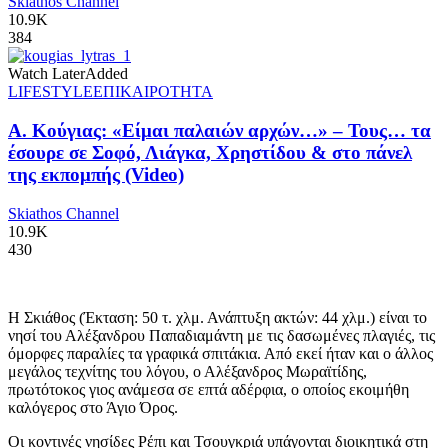
Skiathos Channel
10.9K
384
Watch Later
Added
LIFESTYLE
ΕΠΙΚΑΙΡΟΤΗΤΑ
Α. Κούγιας: «Είμαι παλαιών αρχών…» – Τους… τα
έσουρε σε Σοφό, Λιάγκα, Χρηστίδου & στο πάνελ
της εκπομπής (Video)
Skiathos Channel
10.9K
430
Η Σκιάθος (Έκταση: 50 τ. χλμ. Ανάπτυξη ακτών: 44 χλμ.) είναι το
νησί του Αλέξανδρου Παπαδιαμάντη με τις δασωμένες πλαγιές, τις
όμορφες παραλίες τα γραφικά σπιτάκια. Από εκεί ήταν και ο άλλος
μεγάλος τεχνίτης του λόγου, ο Αλέξανδρος Μωραϊτίδης,
πρωτότοκος γιος ανάμεσα σε επτά αδέρφια, ο οποίος εκοιμήθη
καλόγερος στο Άγιο Όρος.
Οι κοντινές νησίδες Ρέπι και Τσουγκριά υπάγονται διοικητικά στη