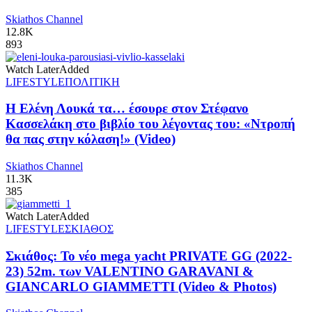
Skiathos Channel
12.8K
893
Watch Later
Added
LIFESTYLE
ΠΟΛΙΤΙΚΗ
Η Ελένη Λουκά τα… έσουρε στον Στέφανο
Κασσελάκη στο βιβλίο του λέγοντας του: «Ντροπή
θα πας στην κόλαση!» (Video)
Skiathos Channel
11.3K
385
Watch Later
Added
LIFESTYLE
ΣΚΙΑΘΟΣ
Σκιάθος: Το νέο mega yacht PRIVATE GG (2022-
23) 52m. των VALENTINO GARAVANI &
GIANCARLO GIAMMETTI (Video & Photos)