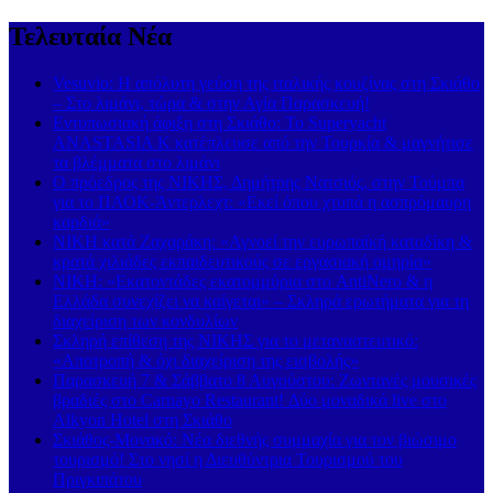
Τελευταία Νέα
Vesuvio: Η απόλυτη γεύση της ιταλικής κουζίνας στη Σκιάθο
– Στο λιμάνι, τώρα & στην Αγία Παρασκευή!
Εντυπωσιακή άφιξη στη Σκιάθο: Το Superyacht
ANASTASIA K κατέπλευσε από την Τουρκία & μαγνήτισε
τα βλέμματα στο λιμάνι
Ο πρόεδρος της ΝΙΚΗΣ, Δημήτρης Νατσιός, στην Τούμπα
για το ΠΑΟΚ-Άντερλεχτ: «Εκεί όπου χτυπά η ασπρόμαυρη
καρδιά»
ΝΙΚΗ κατά Ζαχαράκη: «Αγνοεί την ευρωπαϊκή καταδίκη &
κρατά χιλιάδες εκπαιδευτικούς σε εργασιακή ομηρία»
ΝΙΚΗ: «Εκατοντάδες εκατομμύρια στο AntiNero & η
Ελλάδα συνεχίζει να καίγεται» – Σκληρά ερωτήματα για τη
διαχείριση των κονδυλίων
Σκληρή επίθεση της ΝΙΚΗΣ για το μεταναστευτικό:
«Αποτροπή & όχι διαχείριση της εισβολής»
Παρασκευή 7 & Σάββατο 8 Αυγούστου: Ζωντανές μουσικές
βραδιές στο Carnayo Restaurant! Δύο μοναδικά live στο
Alkyon Hotel στη Σκιάθο
Σκιάθος-Μονακό: Νέα διεθνής συμμαχία για τον βιώσιμο
τουρισμό! Στο νησί η Διευθύντρια Τουρισμού του
Πριγκιπάτου