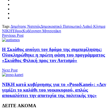
Tags
Δημήτρης Νατσιός
Δημοκρατικό Πατριωτικό Λαϊκό Κίνημα
ΝΙΚΗ
Έβρος
Κυβέρνηση Μητσοτάκη
Previous Post
Η Σκιάθος ανοίγει τον δρόμο της συμπερίληψης:
Ολοκληρώθηκε η πρώτη φάση του προγράμματος
«Σκιάθος Φιλική προς τον Αυτισμό»
Next Post
ΝΙΚΗ κατά κυβέρνησης για το «PosoKanei»: «Δεν
γεμίζει το καλάθι του νοικοκυριού, απλώς
αποκαλύπτει την αποτυχία της πολιτικής της»
ΔΕΙΤΕ ΑΚΟΜΑ