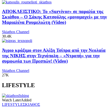
ΑΠΟΚΛΕΙΣΤΙΚΟ: Το «Survivor» σε παραλία της
Σκιάθου – Ο Σάκης Κατσούλης «μονομαχεί» με την
Μαριαλένα Ρουμελιώτη (Video)
Skiathos Channel
30.4K
Άγριο κράξιμο στον Αλέξη Τσίπρα από την Νεολαία
της ΝΙΚΗΣ στην Τεχνόπολη – «Ντροπή» για την
συμφωνία των Πρεσπών! (Video)
Skiathos Channel
27K
LIFESTYLE
Watch Later
Added
LIFESTYLE
ΣΚΙΑΘΟΣ