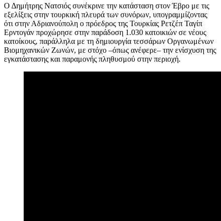
Ο Δημήτρης Νατσιός συνέκρινε την κατάσταση στον Έβρο με τις
εξελίξεις στην τουρκική πλευρά των συνόρων, υπογραμμίζοντας
ότι στην Αδριανούπολη ο πρόεδρος της Τουρκίας Ρετζέπ Ταγίπ
Ερντογάν προχώρησε στην παράδοση 1.030 κατοικιών σε νέους
κατοίκους, παράλληλα με τη δημιουργία τεσσάρων Οργανωμένων
Βιομηχανικών Ζωνών, με στόχο –όπως ανέφερε– την ενίσχυση της
εγκατάστασης και παραμονής πληθυσμού στην περιοχή.