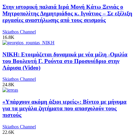
Στην ιστορική παλαιά Ιερά Μονή Κάτω Ξενιάς ο
Μητροπολίτης Δημητριάδος κ. Ιγνάτιος – Σε εξέλιξη
εργασίες αναστήλωσης από τους σεισμούς
Skiathos Channel
16.8K
ΝΙΚΗ: Ετοιμάζεται δυναμικά με νέα μέλη -Ομιλία
του Βουλευτή Γ. Ρούντα στο Προσυνέδριο στην
Λάρισα (Video)
Skiathos Channel
24.8K
«Υπάρχουν ακόμη άξιοι ιερείς»: Βίντεο με μήνυμα
για τα μεγάλα ζητήματα που απασχολούν τους
πιστούς
Skiathos Channel
22.6K