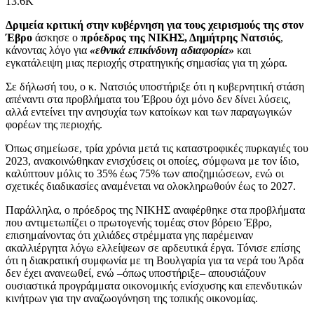
13.6K
Δριμεία κριτική στην κυβέρνηση για τους χειρισμούς της στον
Έβρο
άσκησε ο
πρόεδρος της ΝΙΚΗΣ, Δημήτρης Νατσιός
,
κάνοντας λόγο για
«εθνικά επικίνδυνη αδιαφορία»
και
εγκατάλειψη μιας περιοχής στρατηγικής σημασίας για τη χώρα.
Σε δήλωσή του, ο κ. Νατσιός υποστήριξε ότι η κυβερνητική στάση
απέναντι στα προβλήματα του Έβρου όχι μόνο δεν δίνει λύσεις,
αλλά εντείνει την ανησυχία των κατοίκων και των παραγωγικών
φορέων της περιοχής.
Όπως σημείωσε, τρία χρόνια μετά τις καταστροφικές πυρκαγιές του
2023, ανακοινώθηκαν ενισχύσεις οι οποίες, σύμφωνα με τον ίδιο,
καλύπτουν μόλις το 35% έως 75% των αποζημιώσεων, ενώ οι
σχετικές διαδικασίες αναμένεται να ολοκληρωθούν έως το 2027.
Παράλληλα, ο πρόεδρος της ΝΙΚΗΣ αναφέρθηκε στα προβλήματα
που αντιμετωπίζει ο πρωτογενής τομέας στον βόρειο Έβρο,
επισημαίνοντας ότι χιλιάδες στρέμματα γης παρέμειναν
ακαλλιέργητα λόγω ελλείψεων σε αρδευτικά έργα. Τόνισε επίσης
ότι η διακρατική συμφωνία με τη Βουλγαρία για τα νερά του Άρδα
δεν έχει ανανεωθεί, ενώ –όπως υποστήριξε– απουσιάζουν
ουσιαστικά προγράμματα οικονομικής ενίσχυσης και επενδυτικών
κινήτρων για την αναζωογόνηση της τοπικής οικονομίας.