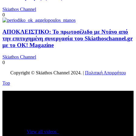
Skiathos Channel
0
ΑΠΟΚΛΕΙΣΤΙΚΟ: Το πρωτοσέλιδο με Ντάνο από
την επιτυχημένη συνεργασία του Skiathoschannel.gr
με το OK! Magazine
Skiathos Channel
0
Copyright © Skiathos Channel 2024. |
Πολιτική Απορρήτου
Top
No videos yet!
Click on "Watch later" to put videos here
View all videos