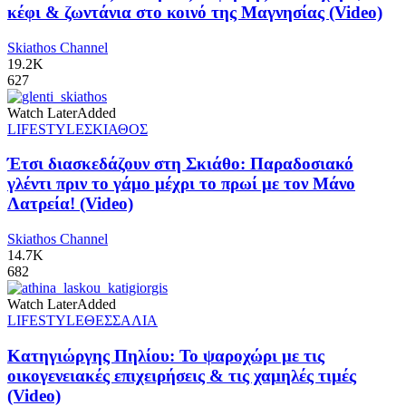
κέφι & ζωντάνια στο κοινό της Μαγνησίας (Video)
Skiathos Channel
19.2K
627
Watch Later
Added
LIFESTYLE
ΣΚΙΑΘΟΣ
Έτσι διασκεδάζουν στη Σκιάθο: Παραδοσιακό
γλέντι πριν το γάμο μέχρι το πρωί με τον Μάνο
Λατρεία! (Video)
Skiathos Channel
14.7K
682
Watch Later
Added
LIFESTYLE
ΘΕΣΣΑΛΙΑ
Κατηγιώργης Πηλίου: Το ψαροχώρι με τις
οικογενειακές επιχειρήσεις & τις χαμηλές τιμές
(Video)