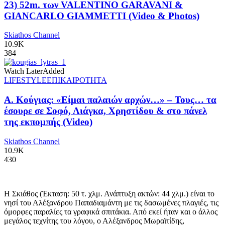
23) 52m. των VALENTINO GARAVANI &
GIANCARLO GIAMMETTI (Video & Photos)
Skiathos Channel
10.9K
384
Watch Later
Added
LIFESTYLE
ΕΠΙΚΑΙΡΟΤΗΤΑ
Α. Κούγιας: «Είμαι παλαιών αρχών…» – Τους… τα
έσουρε σε Σοφό, Λιάγκα, Χρηστίδου & στο πάνελ
της εκπομπής (Video)
Skiathos Channel
10.9K
430
Η Σκιάθος (Έκταση: 50 τ. χλμ. Ανάπτυξη ακτών: 44 χλμ.) είναι το
νησί του Αλέξανδρου Παπαδιαμάντη με τις δασωμένες πλαγιές, τις
όμορφες παραλίες τα γραφικά σπιτάκια. Από εκεί ήταν και ο άλλος
μεγάλος τεχνίτης του λόγου, ο Αλέξανδρος Μωραϊτίδης,