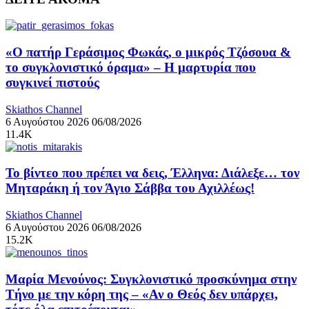
«Ο πατήρ Γεράσιμος Φωκάς, ο μικρός Τζόσουα &
το συγκλονιστικό όραμα» – Η μαρτυρία που
συγκινεί πιστούς
Skiathos Channel
6 Αυγούστου 2026
06/08/2026
11.4K
Το βίντεο που πρέπει να δεις, Έλληνα: Διάλεξε… τον
Μηταράκη ή τον Άγιο Σάββα του Αχιλλέως!
Skiathos Channel
6 Αυγούστου 2026
06/08/2026
15.2K
Μαρία Μενούνος: Συγκλονιστικό προσκύνημα στην
Τήνο με την κόρη της – «Αν ο Θεός δεν υπάρχει,