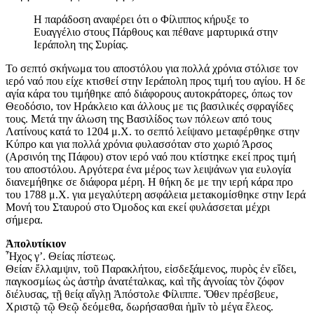
Η παράδοση αναφέρει ότι ο Φίλιππος κήρυξε το
Ευαγγέλιο στους Πάρθους και πέθανε μαρτυρικά στην
Ιεράπολη της Συρίας.
Το σεπτό σκήνωμα του αποστόλου για πολλά χρόνια στόλισε τον
ιερό ναό που είχε κτισθεί στην Ιεράπολη προς τιμή του αγίου. Η δε
αγία κάρα του τιμήθηκε από διάφορους αυτοκράτορες, όπως τον
Θεοδόσιο, τον Ηράκλειο και άλλους με τις βασιλικές σφραγίδες
τους. Μετά την άλωση της Βασιλίδος των πόλεων από τους
Λατίνους κατά το 1204 μ.Χ. το σεπτό λείψανο μεταφέρθηκε στην
Κύπρο και για πολλά χρόνια φυλασσόταν στο χωριό Άρσος
(Αρσινόη της Πάφου) στον ιερό ναό που κτίστηκε εκεί προς τιμή
του αποστόλου. Αργότερα ένα μέρος των λειψάνων για ευλογία
διανεμήθηκε σε διάφορα μέρη. Η θήκη δε με την ιερή κάρα προ
του 1788 μ.Χ. για μεγαλύτερη ασφάλεια μετακομίσθηκε στην Ιερά
Μονή του Σταυρού στο Όμοδος και εκεί φυλάσσεται μέχρι
σήμερα.
Ἀπολυτίκιον
Ἦχος γ’. Θείας πίστεως.
Θείαν ἔλλαμψιν, τοῦ Παρακλήτου, εἰσδεξάμενος, πυρὸς ἐν εἴδει,
παγκοσμίως ὡς ἀστὴρ ἀνατέταλκας, καὶ τῆς ἀγνοίας τὸν ζόφον
διέλυσας, τῇ θείᾳ αἴγλῃ Ἀπόστολε Φίλιππε. Ὅθεν πρέσβευε,
Χριστῷ τῷ Θεῷ δεόμεθα, δωρήσασθαι ἡμῖν τὸ μέγα ἔλεος.