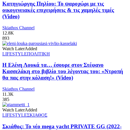
Κατηγιώργης Πηλίου: Το ψαροχώρι με τις
οικογενειακές επιχειρήσεις & τις χαμηλές τιμές
(Video)
Skiathos Channel
12.8K
893
Watch Later
Added
LIFESTYLE
ΠΟΛΙΤΙΚΗ
Η Ελένη Λουκά τα… έσουρε στον Στέφανο
Κασσελάκη στο βιβλίο του λέγοντας του: «Ντροπή
θα πας στην κόλαση!» (Video)
Skiathos Channel
11.3K
385
Watch Later
Added
LIFESTYLE
ΣΚΙΑΘΟΣ
Σκιάθος: Το νέο mega yacht PRIVATE GG (2022-