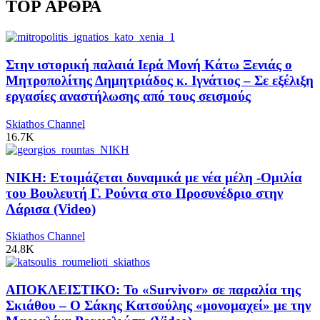
TOP ΑΡΘΡΑ
Στην ιστορική παλαιά Ιερά Μονή Κάτω Ξενιάς ο
Μητροπολίτης Δημητριάδος κ. Ιγνάτιος – Σε εξέλιξη
εργασίες αναστήλωσης από τους σεισμούς
Skiathos Channel
16.7K
ΝΙΚΗ: Ετοιμάζεται δυναμικά με νέα μέλη -Ομιλία
του Βουλευτή Γ. Ρούντα στο Προσυνέδριο στην
Λάρισα (Video)
Skiathos Channel
24.8K
ΑΠΟΚΛΕΙΣΤΙΚΟ: Το «Survivor» σε παραλία της
Σκιάθου – Ο Σάκης Κατσούλης «μονομαχεί» με την