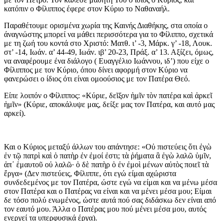
κατόπιν ο Φίλιππος έφερε στον Κύριο το Ναθαναήλ.
Παραθέτουμε ορισμένα χωρία της Καινής Διαθήκης, στα οποία ο
άναγνώστης μπορεί να μάθει περισσότερα για το Φίλιππο, σχετικά
με τη ζωή του κοντά στο Χριστό: Ματθ. ι’ -3, Μάρκ. γ’ -18, Λουκ.
στ’ -14, Ιωάν. α’ 44-49, Ιωάν. ιβ’ 20-23, Πράξ. α’ 13. Αξίζει, όμως,
να αναφέρουμε ένα διάλογο ( Ευαγγέλιο Ιωάννου, ιδ’) που είχε ο
Φίλιππος με τον Κύριο, όπου δίνει αφορμή στον Κύριο να
φανερώσει ο ίδιος ότι είναι ομοούσιος με τον Πατέρα Θεό.
Είπε λοιπόν ο Φίλιππος: «Κύριε, δεῖξον ἡμῖν τὸν πατέρα καὶ ἀρκεῖ
ἡμῖν» (Κύριε, αποκάλυψε μας, δείξε μας τον Πατέρα, και αυτό μας
αρκεί).
Και ο Κύριος μεταξύ άλλων του απάντησε: «Οὐ πιστεύεις ὅτι ἐγὼ
ἐν τῷ πατρὶ καὶ ὁ πατὴρ ἐν ἐμοί ἐστι; τὰ ῥήματα ἃ ἐγὼ λαλῶ ὑμῖν,
ἀπ᾿ ἑμαυτοῦ οὐ λαλῶ· ὁ δὲ πατὴρ ὁ ἐν ἐμοὶ μένων αὐτὸς ποιεῖ τὰ
ἔργα» (Δεν πιστεύεις, Φίλιππε, ότι εγώ είμαι αχώριστα
συνδεδεμένος με τον Πατέρα, ώστε εγώ να είμαι και να μένω μέσα
στον Πατέρα και ο Πατέρας να είναι και να μένει μέσα μου; Είμαι
δε τόσο πολύ ενωμένος, ώστε αυτά πού σας διδάσκω δεν είναι από
τον εαυτό μου. Άλλα ο Πατέρας μου πού μένει μέσα μου, αυτός
ενεργεί τα υπερφυσικά έργα).