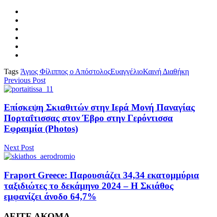
Tags
Άγιος Φίλιππος ο Απόστολος
Ευαγγέλιο
Καινή Διαθήκη
Previous Post
Επίσκεψη Σκιαθιτών στην Ιερά Μονή Παναγίας
Πορταΐτισσας στον Έβρο στην Γερόντισσα
Εφραιμία (Photos)
Next Post
Fraport Greece: Παρουσιάζει 34,34 εκατομμύρια
ταξιδιώτες το δεκάμηνο 2024 – Η Σκιάθος
εμφανίζει άνοδο 64,7%
ΔΕΙΤΕ ΑΚΟΜΑ