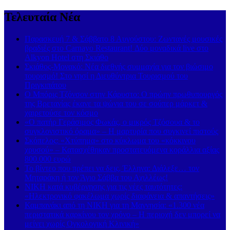
Τελευταία Νέα
Παρασκευή 7 & Σάββατο 8 Αυγούστου: Ζωντανές μουσικές
βραδιές στο Carnayo Restaurant! Δύο μοναδικά live στο
Alkyon Hotel στη Σκιάθο
Σκιάθος-Μονακό: Νέα διεθνής συμμαχία για τον βιώσιμο
τουρισμό! Στο νησί η Διευθύντρια Τουρισμού του
Πριγκιπάτου
Ο Μπόρις Τζόνσον στην Κάρυστο: Ο πρώην πρωθυπουργός
της Βρετανίας έκανε τα ψώνια του σε σούπερ μάρκετ &
χαιρετούσε τον κόσμο
«Ο πατήρ Γεράσιμος Φωκάς, ο μικρός Τζόσουα & το
συγκλονιστικό όραμα» – Η μαρτυρία που συγκινεί πιστούς
Σκόπελος: «Χτύπημα» στο κύκλωμα του «κόκκινου
χρυσού» – Κατασχέθηκαν προστατευόμενα κοράλλια αξίας
800.000 ευρώ
Το βίντεο που πρέπει να δεις, Έλληνα: Διάλεξε… τον
Μηταράκη ή τον Άγιο Σάββα του Αχιλλέως!
ΝΙΚΗ κατά κυβέρνησης για τις νέες ταυτότητες:
«Ηλεκτρονικό φακέλωμα χωρίς διαφάνεια & απαντήσεις»
Καμπανάκι από τη ΝΙΚΗ για τη Μαγνησία: «1.300 νέα
περιστατικά καρκίνου τον χρόνο – Η περιοχή δεν μπορεί να
μείνει χωρίς Ογκολογική Κλινική»