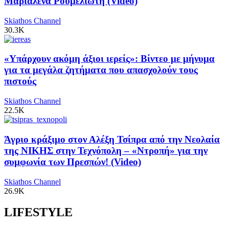
Μαριαλένα Ρουμελιώτη (Video)
Skiathos Channel
30.3K
«Υπάρχουν ακόμη άξιοι ιερείς»: Βίντεο με μήνυμα
για τα μεγάλα ζητήματα που απασχολούν τους
πιστούς
Skiathos Channel
22.5K
Άγριο κράξιμο στον Αλέξη Τσίπρα από την Νεολαία
της ΝΙΚΗΣ στην Τεχνόπολη – «Ντροπή» για την
συμφωνία των Πρεσπών! (Video)
Skiathos Channel
26.9K
LIFESTYLE