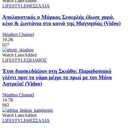
Watch Later
Added
LIFESTYLE
ΘΕΣΣΑΛΙΑ
Απολαυστικός ο Μάρκος Σεφερλής έδωσε χαρά,
κέφι & ζωντάνια στο κοινό της Μαγνησίας (Video)
Skiathos Channel
19.2K
627
Watch Later
Added
LIFESTYLE
ΣΚΙΑΘΟΣ
Έτσι διασκεδάζουν στη Σκιάθο: Παραδοσιακό
γλέντι πριν το γάμο μέχρι το πρωί με τον Μάνο
Λατρεία! (Video)
Skiathos Channel
14.7K
682
Watch Later
Added
LIFESTYLE
ΘΕΣΣΑΛΙΑ