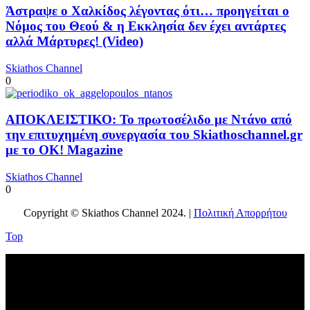
Άστραψε ο Χαλκίδος λέγοντας ότι… προηγείται ο
Νόμος του Θεού & η Εκκλησία δεν έχει αντάρτες
αλλά Μάρτυρες! (Video)
Skiathos Channel
0
ΑΠΟΚΛΕΙΣΤΙΚΟ: Το πρωτοσέλιδο με Ντάνο από
την επιτυχημένη συνεργασία του Skiathoschannel.gr
με το OK! Magazine
Skiathos Channel
0
Copyright © Skiathos Channel 2024. |
Πολιτική Απορρήτου
Top