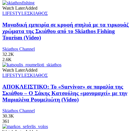
Watch Later
Added
LIFESTYLE
ΣΚΙΑΘΟΣ
Μοναδική εμπειρία σε κρυφή σπηλιά με τα τιρκουάζ
χρώματα της Σκιάθου από το Skiathos Fishing
Tourism (Video)
Skiathos Channel
32.2K
2.6K
Watch Later
Added
LIFESTYLE
ΣΚΙΑΘΟΣ
ΑΠΟΚΛΕΙΣΤΙΚΟ: Το «Survivor» σε παραλία της
Σκιάθου – Ο Σάκης Κατσούλης «μονομαχεί» με την
Μαριαλένα Ρουμελιώτη (Video)
Skiathos Channel
30.3K
361