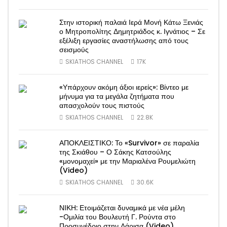
Στην ιστορική παλαιά Ιερά Μονή Κάτω Ξενιάς
ο Μητροπολίτης Δημητριάδος κ. Ιγνάτιος – Σε
εξέλιξη εργασίες αναστήλωσης από τους
σεισμούς
SKIATHOS CHANNEL
17K
«Υπάρχουν ακόμη άξιοι ιερείς»: Βίντεο με
μήνυμα για τα μεγάλα ζητήματα που
απασχολούν τους πιστούς
SKIATHOS CHANNEL
22.8K
ΑΠΟΚΛΕΙΣΤΙΚΟ: Το «Survivor» σε παραλία
της Σκιάθου – Ο Σάκης Κατσούλης
«μονομαχεί» με την Μαριαλένα Ρουμελιώτη
(Video)
SKIATHOS CHANNEL
30.6K
ΝΙΚΗ: Ετοιμάζεται δυναμικά με νέα μέλη
-Ομιλία του Βουλευτή Γ. Ρούντα στο
Προσυνέδριο στην Λάρισα (Video)