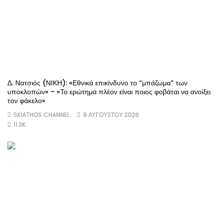
Δ. Νατσιός (ΝΙΚΗ): «Εθνικά επικίνδυνο το “μπάζωμα” των
υποκλοπών» – «Το ερώτημα πλέον είναι ποιος φοβάται να ανοίξει
τον φάκελο»
SKIATHOS CHANNEL
9 ΑΥΓΟΎΣΤΟΥ 2026
11.3K