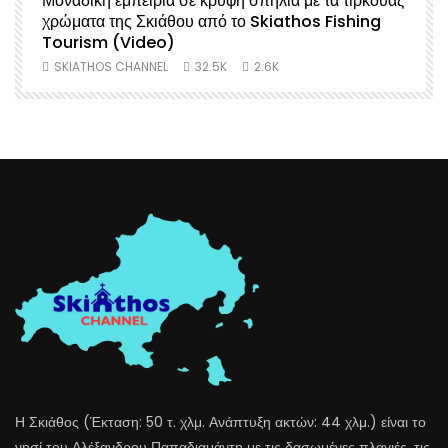
Μοναδική εμπειρία σε κρυφή σπηλιά με τα τιρκουάζ
χρώματα της Σκιάθου από το Skiathos Fishing
Σ
Tourism (Video)
SKIATHOS CHANNEL
32.5K
2.6K
Η Σκιάθος (Έκταση: 50 τ. χλμ. Ανάπτυξη ακτών: 44 χλμ.) είναι το
νησί του Αλέξανδρου Παπαδιαμάντη με τις δασωμένες πλαγιές, τις