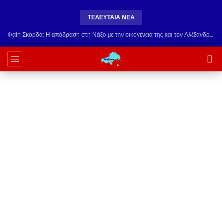
ΤΕΛΕΥΤΑΊΑ ΝΈΑ
Φαίη Σκορδά: Η απόδραση στη Νάξο με την οικογένειά της και τον Αλέξανδρο Αθανασιάδη – Το dinner με τον Αντώνη Πιτταρά