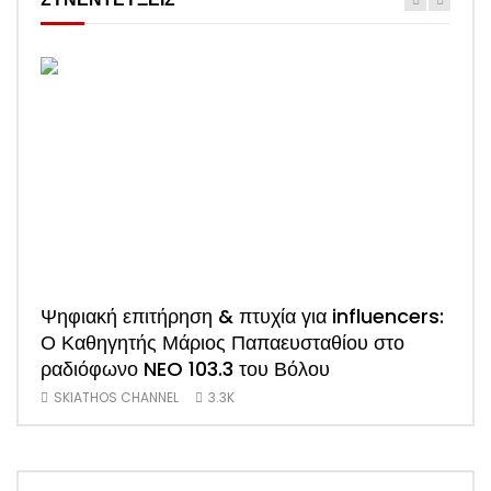
Ψηφιακή επιτήρηση & πτυχία για influencers:
ΑΠΟ
Ο Καθηγητής Μάριος Παπαευσταθίου στο
νέο
ραδιόφωνο NEO 103.3 του Βόλου
Τσα
SKIATHOS CHANNEL
3.3K
SK