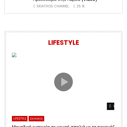
SKIATHOS CHANNEL
25.1K
LIFESTYLE
Watch L
LIFESTYLE
ΣΚΙΑΘΟΣ