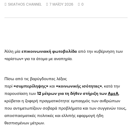
SKIATHOS CHANNEL
7 ΜΑΪ́ΟΥ 2026
0
Άλλη μία
επικοινωνιακή φωτοβολίδα
από την κυβέρνηση των
«αρίστων» για τα άτομα με αναπηρία.
Πίσω από τις βαρύγδουπες λέξεις
περί
«συμπερίληψης»
και
«κοινωνικής ισότητας»
, κατά την
παρουσίαση των
12 μέτρων για τη δήθεν στήριξη των
ΑμεΑ
,
κρύβεται η ζοφερή πραγματικότητα: εμπαιγμός των ανθρώπων
που αντιμετωπίζουν σοβαρά προβλήματα και των συγγενών τους,
αποσπασματικές πολιτικές και ελλιπής εφαρμογή ήδη
θεσπισμένων μέτρων.