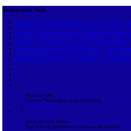
Τελευταία Νέα
Παρασκευή 7 & Σάββατο 8 Αυγούστου: Ζωντανές μουσικές βρα
Σκιάθος-Μονακό: Νέα διεθνής συμμαχία για τον βιώσιμο τουρ
Ο Μπόρις Τζόνσον στην Κάρυστο: Ο πρώην πρωθυπουργός της
«Ο πατήρ Γεράσιμος Φωκάς, ο μικρός Τζόσουα & το συγκλονι
Σκόπελος: «Χτύπημα» στο κύκλωμα του «κόκκινου χρυσού» 
Το βίντεο που πρέπει να δεις, Έλληνα: Διάλεξε… τον Μηταρά
ΝΙΚΗ κατά κυβέρνησης για τις νέες ταυτότητες: «Ηλεκτρονι
Καμπανάκι από τη ΝΙΚΗ για τη Μαγνησία: «1.300 νέα περιστα
No videos yet!
Click on "Watch later" to put videos here
View all videos
Don't miss new videos
Sign in to see updates from your favourite channels