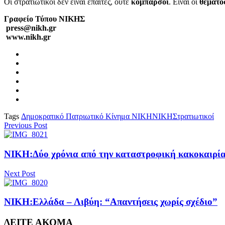
Οι στρατιωτικοί δεν είναι επαίτες, ούτε
κομπάρσοι
. Είναι οι
θεματο
Γραφείο Τύπου ΝΙΚΗΣ
press@nikh.gr
www.nikh.gr
Tags
Δημοκρατικό Πατριωτικό Κίνημα ΝΙΚΗ
ΝΙΚΗ
Στρατιωτικοί
Previous Post
ΝΙΚΗ:Δύο χρόνια από την καταστροφική κακοκαιρία 
Next Post
ΝΙΚΗ:Ελλάδα – Λιβύη: “Απαντήσεις χωρίς σχέδιο”
ΔΕΙΤΕ ΑΚΟΜΑ