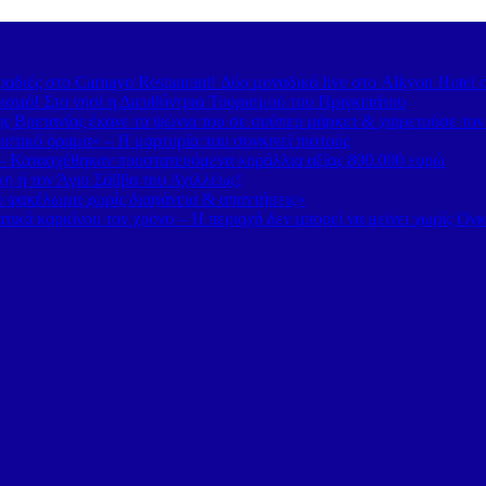
διές στο Carnayo Restaurant! Δύο μοναδικά live στο Alkyon Hotel 
ισμό! Στο νησί η Διευθύντρια Τουρισμού του Πριγκιπάτου
 Βρετανίας έκανε τα ψώνια του σε σούπερ μάρκετ & χαιρετούσε το
στικό όραμα» – Η μαρτυρία που συγκινεί πιστούς
– Κατασχέθηκαν προστατευόμενα κοράλλια αξίας 800.000 ευρώ
κη ή τον Άγιο Σάββα του Αχιλλέως!
κό φακέλωμα χωρίς διαφάνεια & απαντήσεις»
τικά καρκίνου τον χρόνο – Η περιοχή δεν μπορεί να μείνει χωρίς Ογ