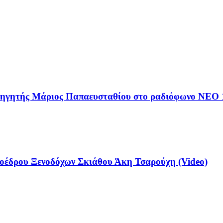
αθηγητής Μάριος Παπαευσταθίου στο ραδιόφωνο NEO 
έδρου Ξενοδόχων Σκιάθου Άκη Τσαρούχη (Video)