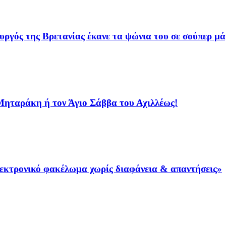
γός της Βρετανίας έκανε τα ψώνια του σε σούπερ μά
 Μηταράκη ή τον Άγιο Σάββα του Αχιλλέως!
λεκτρονικό φακέλωμα χωρίς διαφάνεια & απαντήσεις»