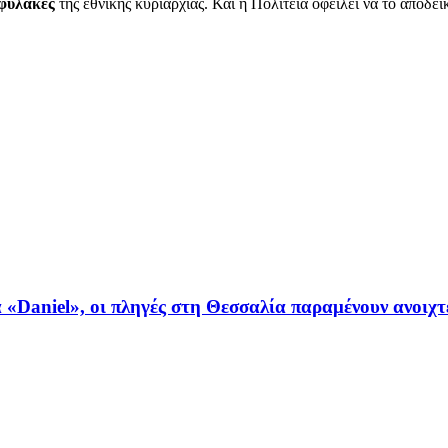
φύλακες
της εθνικής κυριαρχίας. Και η Πολιτεία οφείλει να το αποδει
«Daniel», οι πληγές στη Θεσσαλία παραμένουν ανοιχτ