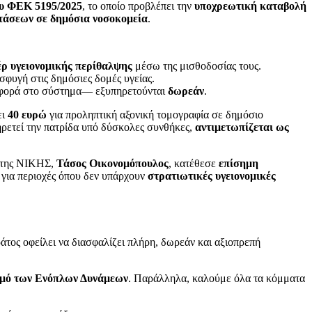
ου ΦΕΚ 5195/2025
, το οποίο προβλέπει την
υποχρεωτική καταβολή
τάσεων σε δημόσια νοσοκομεία
.
έρ υγειονομικής περίθαλψης
μέσω της μισθοδοσίας τους.
σφυγή στις δημόσιες δομές υγείας.
οσφορά στο σύστημα— εξυπηρετούνται
δωρεάν
.
ει
40 ευρώ
για προληπτική αξονική τομογραφία σε δημόσιο
πηρετεί την πατρίδα υπό δύσκολες συνθήκες,
αντιμετωπίζεται ως
ς της ΝΙΚΗΣ,
Τάσος Οικονομόπουλος
, κατέθεσε
επίσημη
 για περιοχές όπου δεν υπάρχουν
στρατιωτικές υγειονομικές
άτος οφείλει να διασφαλίζει πλήρη, δωρεάν και αξιοπρεπή
ρμό των Ενόπλων Δυνάμεων
. Παράλληλα, καλούμε όλα τα κόμματα