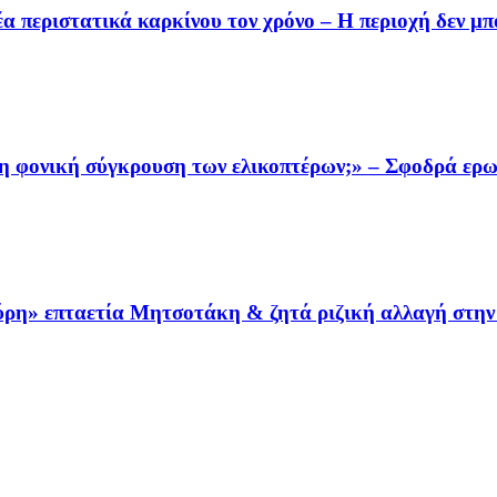
 περιστατικά καρκίνου τον χρόνο – Η περιοχή δεν μπο
τη φονική σύγκρουση των ελικοπτέρων;» – Σφοδρά ερ
αύρη» επταετία Μητσοτάκη & ζητά ριζική αλλαγή στη