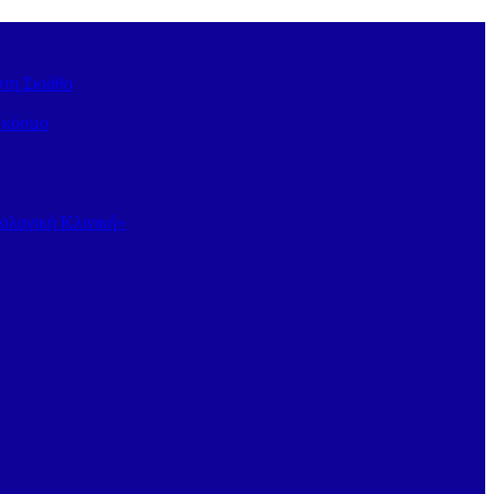
στη Σκιάθο
ν κόσμο
κολογική Κλινική»