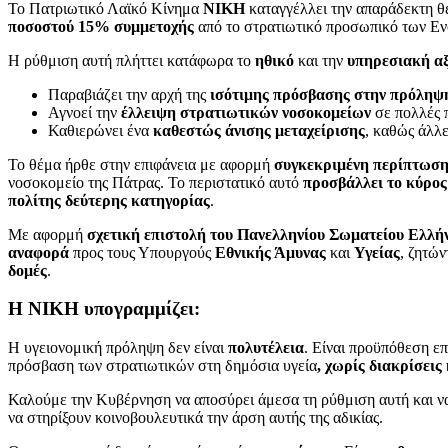
Το Πατριωτικό Λαϊκό Κίνημα
ΝΙΚΗ
καταγγέλλει την απαράδεκτη θ
ποσοστού 15% συμμετοχής
από το στρατιωτικό προσωπικό των Εν
Η ρύθμιση αυτή πλήττει κατάφωρα το
ηθικό
και την
υπηρεσιακή α
Παραβιάζει την αρχή της
ισότιμης πρόσβασης στην πρόληψ
Αγνοεί την
έλλειψη στρατιωτικών νοσοκομείων
σε πολλές π
Καθιερώνει ένα
καθεστώς άνισης μεταχείρισης
, καθώς άλλ
Το θέμα ήρθε στην επιφάνεια με αφορμή
συγκεκριμένη περίπτωση 
νοσοκομείο της Πάτρας. Το περιστατικό αυτό
προσβάλλει το κύρος
πολίτης δεύτερης κατηγορίας
.
Με αφορμή
σχετική επιστολή του Πανελληνίου Σωματείου Ελλή
αναφορά
προς τους Υπουργούς
Εθνικής Άμυνας
και
Υγείας
, ζητών
δομές
.
Η ΝΙΚΗ υπογραμμίζει:
Η υγειονομική πρόληψη δεν είναι
πολυτέλεια
. Είναι προϋπόθεση επ
πρόσβαση των στρατιωτικών στη δημόσια υγεία
, χωρίς διακρίσεις
Καλούμε την Κυβέρνηση να αποσύρει άμεσα τη ρύθμιση αυτή και να
να στηρίξουν κοινοβουλευτικά την άρση αυτής της αδικίας.