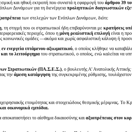
εσμική και ηθική εκτροπή που συνιστά η εφαρμογή του
άρθρου 39 τ
όπλων Δυνάμεων για τη διενέργεια
προληπτικών διαγνωστικών εξε
ξιοπρέπεια
των στελεχών των Ενόπλων Δυνάμεων, διότι:
η
, τη στιγμή που οι στρατιωτικοί ήδη επιβαρύνονται με
κρατήσεις υπ
εριφερειακές περιοχές, όπου η
μόνη ρεαλιστική επιλογή
είναι η προ
ες κοινωνικές ομάδες —ακόμα και χωρίς ασφαλιστική κάλυψη ή πρ
εν ενεργεία ιπτάμενου αξιωματικού
, ο οποίος κλήθηκε να καταβάλ
 και το λειτούργημα
του στρατιωτικού, ο οποίος, ενώ καλείται να υ
νων Στρατιωτικών (ΠΑ.Σ.Ε.Σ.)
, ο βουλευτής Α’ Ανατολικής Αττική
τας την
άμεση κατάργηση
της συγκεκριμένης ρύθμισης, τουλάχιστον
ιχειρησιακής ετοιμότητας και στοιχειώδους θεσμικής μέριμνας. Το Κρ
 και οικονομικά εμπόδια.
 αποκαταστήσει το αίσθημα δικαιοσύνης και
αξιοπρέπειας στον κο