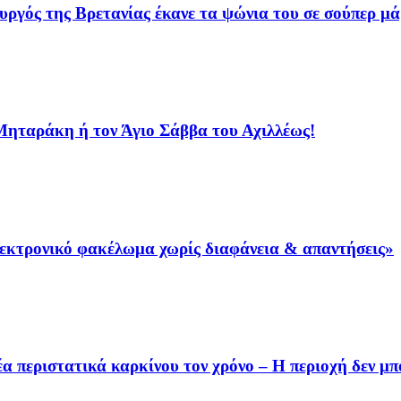
γός της Βρετανίας έκανε τα ψώνια του σε σούπερ μά
 Μηταράκη ή τον Άγιο Σάββα του Αχιλλέως!
λεκτρονικό φακέλωμα χωρίς διαφάνεια & απαντήσεις»
 περιστατικά καρκίνου τον χρόνο – Η περιοχή δεν μπο