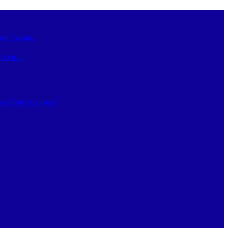
στη Σκιάθο
ν κόσμο
κολογική Κλινική»