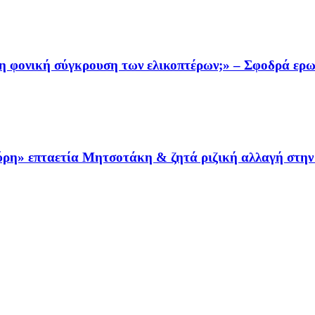
τη φονική σύγκρουση των ελικοπτέρων;» – Σφοδρά ερ
αύρη» επταετία Μητσοτάκη & ζητά ριζική αλλαγή στη