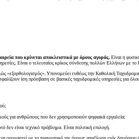
ταιρεία που κρίνεται αποκλειστικά με όρους αγοράς.
Είναι η φυσικ
πηρεσίες. Είναι ο τελευταίος κρίκος σύνδεσης πολλών Ελλήνων με το 
πλώς «εξορθολογισμός». Υπονομεύει ευθέως την Καθολική Ταχυδρομι
αλίζουν ίση πρόσβαση σε βασικές ταχυδρομικές υπηρεσίες για όλους 
ού;
ούς για ανθρώπους που δεν χρησιμοποιούν ψηφιακά εργαλεία;
υτό δεν είναι τεχνικό πρόβλημα. Είναι πολιτική επιλογή.
 να ονομαστεί με το πραγματικό της όνομα: απαξίωση ενός δημόσιου 