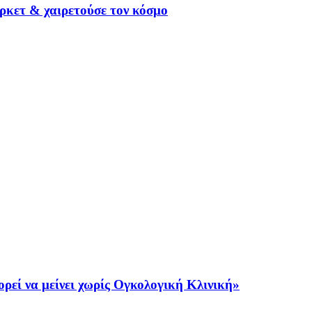
ρκετ & χαιρετούσε τον κόσμο
ρεί να μείνει χωρίς Ογκολογική Κλινική»