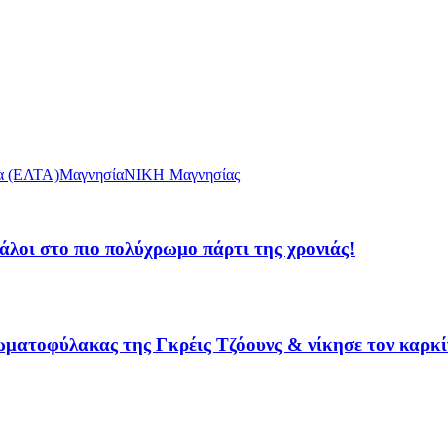
α (ΕΛΤΑ)
Μαγνησία
ΝΙΚΗ Μαγνησίας
λοι στο πιο πολύχρωμο πάρτι της χρονιάς!
ματοφύλακας της Γκρέις Τζόουνς & νίκησε τον καρκί