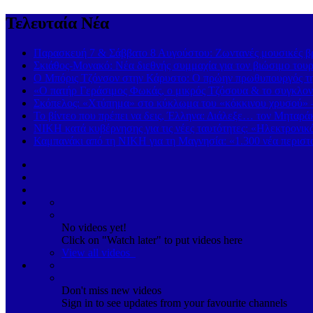
Τελευταία Νέα
Παρασκευή 7 & Σάββατο 8 Αυγούστου: Ζωντανές μουσικές βρα
Σκιάθος-Μονακό: Νέα διεθνής συμμαχία για τον βιώσιμο τουρ
Ο Μπόρις Τζόνσον στην Κάρυστο: Ο πρώην πρωθυπουργός της
«Ο πατήρ Γεράσιμος Φωκάς, ο μικρός Τζόσουα & το συγκλονι
Σκόπελος: «Χτύπημα» στο κύκλωμα του «κόκκινου χρυσού» 
Το βίντεο που πρέπει να δεις, Έλληνα: Διάλεξε… τον Μηταρά
ΝΙΚΗ κατά κυβέρνησης για τις νέες ταυτότητες: «Ηλεκτρονι
Καμπανάκι από τη ΝΙΚΗ για τη Μαγνησία: «1.300 νέα περιστα
No videos yet!
Click on "Watch later" to put videos here
View all videos
Don't miss new videos
Sign in to see updates from your favourite channels