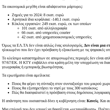
Τα οικονομικά μεγέθη είναι αδιάψευστοι μάρτυρες:
Ζημιές για το 2024: 8 εκατ. ευρώ
Αρνητικά ίδια κεφάλαια: -140,1 εκατ. ευρώ
Κύκλος εργασιών: 249 εκατ. ευρώ, εκ των οποίων
101 εκατ. από αλληλογραφία
66 εκατ. από υπηρεσίες courier
42 εκατ. από χρηματοοικονομικές υπηρεσίες
Όμως τα ΕΛ.ΤΑ δεν είναι απλώς ένας ισολογισμός.
Δεν είναι μια ε
ηλικιωμένο που δεν έχει πρόσβαση ή εξοικείωση με τις ψηφιακές υ
Το κλείσιμο καταστημάτων σε απομονωμένες περιοχές δεν είναι α
97/67/ΕΚ. Η ΚΤΥ επιβάλλει στα κράτη-μέλη την υποχρέωση να διασφ
γεωγραφίας ή εμπορικής βιωσιμότητας.
Τα ερωτήματα είναι αμείλικτα:
Ποιος θα φέρει τη σύνταξη στον συνταξιούχο του μικρού χωρι
Ποιος θα εξυπηρετήσει το νησί με τους 300 κατοίκους;
Πώς θα διασφαλιστεί η πρόσβαση στους δημόσιους λογαριασμ
Η απάντηση που ουσιαστικά δίνει η κυβέρνηση είναι:
Κανείς
. Και α
Μια επιλογή που δεν μπορεί να βαφτίζεται «μεταρρύθμιση». Πρέπει