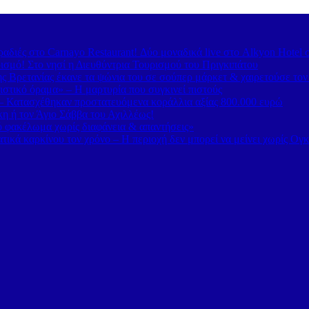
διές στο Carnayo Restaurant! Δύο μοναδικά live στο Alkyon Hotel 
ισμό! Στο νησί η Διευθύντρια Τουρισμού του Πριγκιπάτου
 Βρετανίας έκανε τα ψώνια του σε σούπερ μάρκετ & χαιρετούσε το
στικό όραμα» – Η μαρτυρία που συγκινεί πιστούς
– Κατασχέθηκαν προστατευόμενα κοράλλια αξίας 800.000 ευρώ
κη ή τον Άγιο Σάββα του Αχιλλέως!
κό φακέλωμα χωρίς διαφάνεια & απαντήσεις»
τικά καρκίνου τον χρόνο – Η περιοχή δεν μπορεί να μείνει χωρίς Ογ