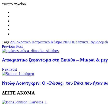
*Φωτο αρχείου
Tags
Δημοκρατικό Πατριωτικό Κίνημα ΝΙΚΗ
Ελληνικά Ταχυδρομεί
Previous Post
Αποκριάτικο ξεφάντωμα στη Σκιάθο – Μικροί & μεγά
Next Post
Ντολφ Λούντγκρεν: Ο «Ρώσος» του Ρόκι που ήταν σω
ΔΕΙΤΕ ΑΚΟΜΑ