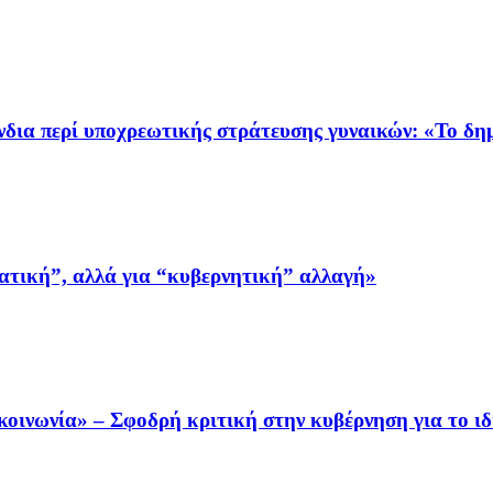
δια περί υποχρεωτικής στράτευσης γυναικών: «Το δημ
ματική”, αλλά για “κυβερνητική” αλλαγή»
 κοινωνία» – Σφοδρή κριτική στην κυβέρνηση για το ιδ