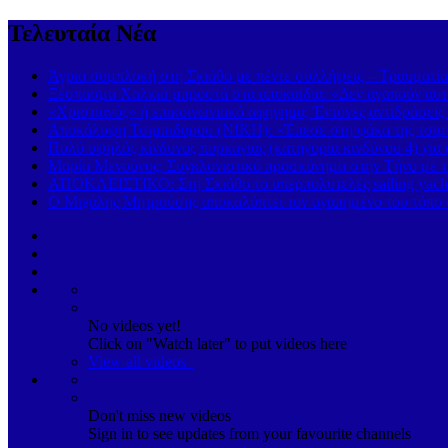
Τελευταία Νέα
Άγρια συμπλοκή στη Σκιάθο με πέντε συλλήψεις – Τραυματία
Ξέσπασμα Χαλκιά μπροστά στα αποκαΐδια: «Δεν αγαπούν αυτ
«Χριστιανός» ή επικοινωνιακό αφήγημα; Έντονες αντιδράσεις 
Αποκάλυψη Τσιμπιδάρου (ΝΙΚΗ): «Έπεσε στη φάκα της τσιμπί
Πολύ υψηλός κίνδυνος πυρκαγιάς (κατηγορία κινδύνου 4) για
Μαρία Μενούνος: Συγκλονιστικό προσκύνημα στην Τήνο με την
ΑΠΟΚΛΕΙΣΤΙΚΟ: Στη Σκιάθο το υπερπολυτελές sailing yach
Ο Μιχάλης Μητρούσης αποκαλύπτει τον αγαπημένο του τόπο σ
No videos yet!
Click on "Watch later" to put videos here
View all videos
Don't miss new videos
Sign in to see updates from your favourite channels