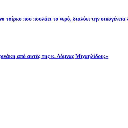
ο τσίρκο που πουλάει το νερό, διαλύει την οικογένεια
ρινάκη από αυτές της κ. Δόμνας Μιχαηλίδου;»