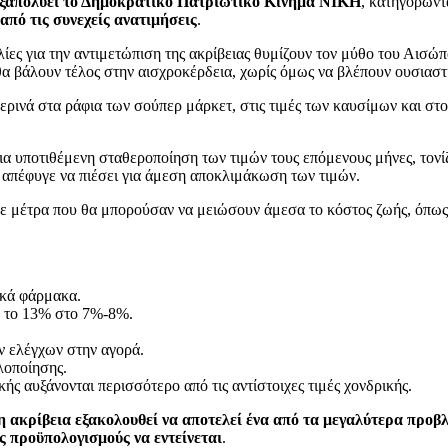
ξαπολύει το Δημοκρατικό Πατριωτικό Κίνημα ΝΙΚΗ
, κατηγορώντα
 από τις συνεχείς ανατιμήσεις
.
λίες για την αντιμετώπιση της ακρίβειας θυμίζουν τον μύθο του Αισώπ
ι θα βάλουν τέλος στην αισχροκέρδεια, χωρίς όμως να βλέπουν ουσιασ
ρινά στα ράφια των σούπερ μάρκετ, στις τιμές των καυσίμων και στ
α υποτιθέμενη σταθεροποίηση των τιμών τους επόμενους μήνες, τονίζο
 απέφυγε να πιέσει για άμεση αποκλιμάκωση των τιμών.
σε μέτρα που θα μπορούσαν να μειώσουν άμεσα το κόστος ζωής, όπω
ικά φάρμακα.
 το 13% στο 7%-8%.
ν ελέγχων στην αγορά.
λοποίησης.
ς αυξάνονται περισσότερο από τις αντίστοιχες τιμές χονδρικής.
η ακρίβεια εξακολουθεί να αποτελεί ένα από τα μεγαλύτερα προβ
ς προϋπολογισμούς να εντείνεται
.