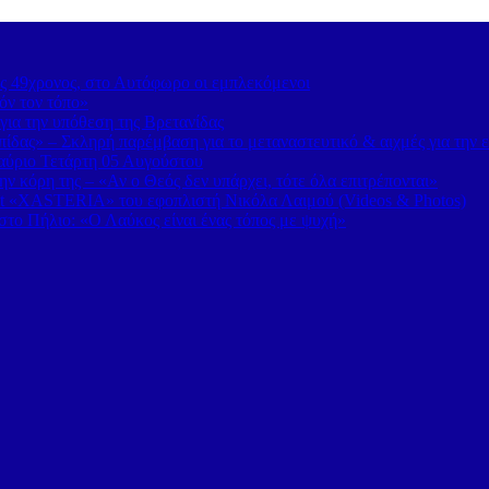
ς 49χρονος, στο Αυτόφωρο οι εμπλεκόμενοι
όν τον τόπο»
για την υπόθεση της Βρετανίδας
δας» – Σκληρή παρέμβαση για το μεταναστευτικό & αιχμές για την 
 αύριο Τετάρτη 05 Αυγούστου
 κόρη της – «Αν ο Θεός δεν υπάρχει, τότε όλα επιτρέπονται»
t «XASTERIA» του εφοπλιστή Νικόλα Λαιμού (Videos & Photos)
το Πήλιο: «Ο Λαύκος είναι ένας τόπος με ψυχή»