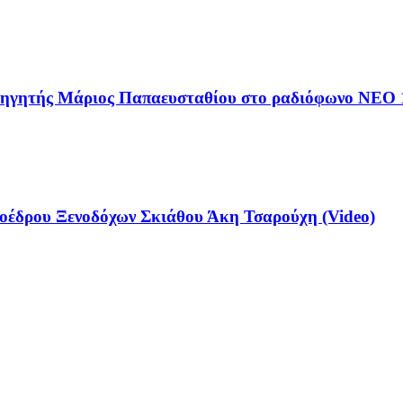
αθηγητής Μάριος Παπαευσταθίου στο ραδιόφωνο NEO 
έδρου Ξενοδόχων Σκιάθου Άκη Τσαρούχη (Video)