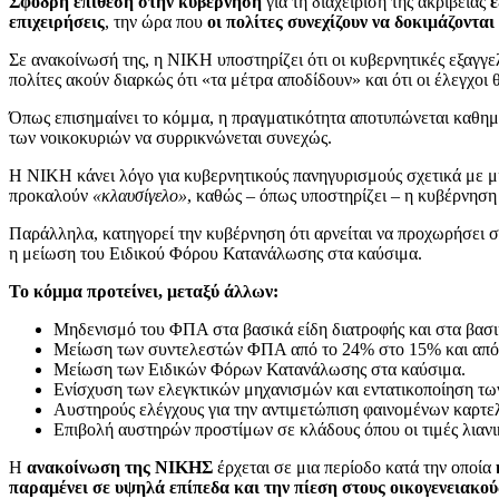
Σφοδρή επίθεση στην κυβέρνηση
για τη διαχείριση της ακρίβειας
ε
επιχειρήσεις
, την ώρα που
οι πολίτες συνεχίζουν να δοκιμάζονται
Σε ανακοίνωσή της, η ΝΙΚΗ υποστηρίζει ότι οι κυβερνητικές εξαγγε
πολίτες ακούν διαρκώς ότι «τα μέτρα αποδίδουν» και ότι οι έλεγχο
Όπως επισημαίνει το κόμμα, η πραγματικότητα αποτυπώνεται καθημε
των νοικοκυριών να συρρικνώνεται συνεχώς.
Η ΝΙΚΗ κάνει λόγο για κυβερνητικούς πανηγυρισμούς σχετικά με μι
προκαλούν
«κλαυσίγελο»
, καθώς – όπως υποστηρίζει – η κυβέρνηση
Παράλληλα, κατηγορεί την κυβέρνηση ότι αρνείται να προχωρήσει 
η μείωση του Ειδικού Φόρου Κατανάλωσης στα καύσιμα.
Το κόμμα προτείνει, μεταξύ άλλων:
Μηδενισμό του ΦΠΑ στα βασικά είδη διατροφής και στα βασ
Μείωση των συντελεστών ΦΠΑ από το 24% στο 15% και από
Μείωση των Ειδικών Φόρων Κατανάλωσης στα καύσιμα.
Ενίσχυση των ελεγκτικών μηχανισμών και εντατικοποίηση τω
Αυστηρούς ελέγχους για την αντιμετώπιση φαινομένων καρτε
Επιβολή αυστηρών προστίμων σε κλάδους όπου οι τιμές λιανική
Η
ανακοίνωση της ΝΙΚΗΣ
έρχεται σε μια περίοδο κατά την οποία
παραμένει σε υψηλά επίπεδα και την πίεση στους οικογενειακού