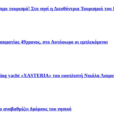
ιμο τουρισμό! Στο νησί η Διευθύντρια Τουρισμού του
ραυματίας 49χρονος, στο Αυτόφωρο οι εμπλεκόμενοι
ing yacht «XASTERIA» του εφοπλιστή Νικόλα Λαιμού
 αναβαθμίζει δρόμους του νησιού