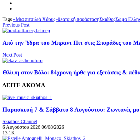
Tags
«Μια πιτσιλιά Χάους»
θεατρική παράσταση
Σκιάθος
Σώμα Ελλην
Previous Post
Από την Ύδρα του Μπραντ Πιτ στις Σποράδες του M
Next Post
Θλίψη στον Βόλο: 84χρονη ήρθε για εξετάσεις & πέθα
ΔΕΙΤΕ ΑΚΟΜΑ
Παρασκευή 7 & Σάββατο 8 Αυγούστου: Ζωντανές μουσ
Skiathos Channel
6 Αυγούστου 2026
06/08/2026
13.1K