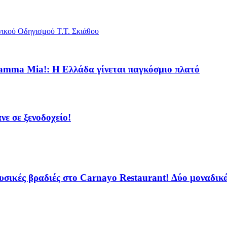
ικού Οδηγισμού Τ.Τ. Σκιάθου
amma Mia!: Η Ελλάδα γίνεται παγκόσμιο πλατό
νε σε ξενοδοχείο!
ικές βραδιές στο Carnayo Restaurant! Δύο μοναδικά 