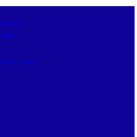
στη Σκιάθο
ν κόσμο
κολογική Κλινική»