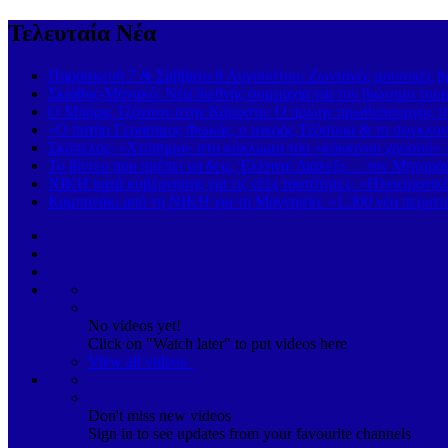
Τελευταία Νέα
Παρασκευή 7 & Σάββατο 8 Αυγούστου: Ζωντανές μουσικές βρα
Σκιάθος-Μονακό: Νέα διεθνής συμμαχία για τον βιώσιμο τουρ
Ο Μπόρις Τζόνσον στην Κάρυστο: Ο πρώην πρωθυπουργός της
«Ο πατήρ Γεράσιμος Φωκάς, ο μικρός Τζόσουα & το συγκλονι
Σκόπελος: «Χτύπημα» στο κύκλωμα του «κόκκινου χρυσού» 
Το βίντεο που πρέπει να δεις, Έλληνα: Διάλεξε… τον Μηταρά
ΝΙΚΗ κατά κυβέρνησης για τις νέες ταυτότητες: «Ηλεκτρονι
Καμπανάκι από τη ΝΙΚΗ για τη Μαγνησία: «1.300 νέα περιστα
No videos yet!
Click on "Watch later" to put videos here
View all videos
Don't miss new videos
Sign in to see updates from your favourite channels