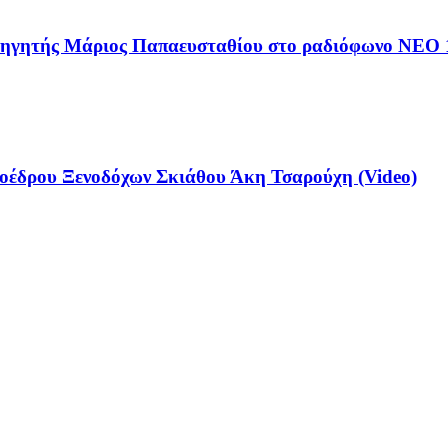
αθηγητής Μάριος Παπαευσταθίου στο ραδιόφωνο NEO 
έδρου Ξενοδόχων Σκιάθου Άκη Τσαρούχη (Video)