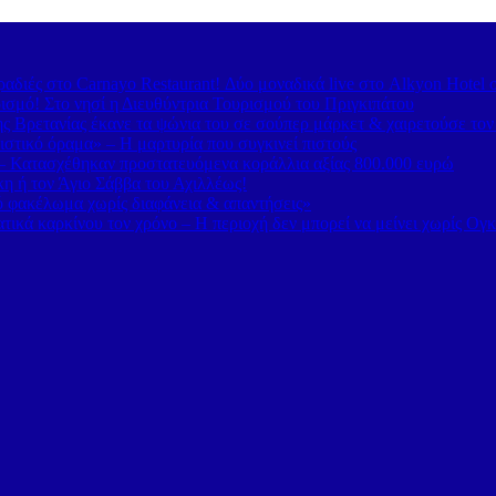
διές στο Carnayo Restaurant! Δύο μοναδικά live στο Alkyon Hotel 
ισμό! Στο νησί η Διευθύντρια Τουρισμού του Πριγκιπάτου
 Βρετανίας έκανε τα ψώνια του σε σούπερ μάρκετ & χαιρετούσε το
στικό όραμα» – Η μαρτυρία που συγκινεί πιστούς
– Κατασχέθηκαν προστατευόμενα κοράλλια αξίας 800.000 ευρώ
κη ή τον Άγιο Σάββα του Αχιλλέως!
κό φακέλωμα χωρίς διαφάνεια & απαντήσεις»
τικά καρκίνου τον χρόνο – Η περιοχή δεν μπορεί να μείνει χωρίς Ογ