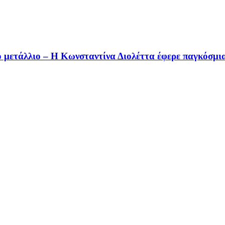
 μετάλλιο – Η Κωνσταντίνα Διολέττα έφερε παγκόσμι