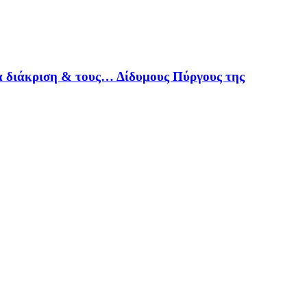
α διάκριση & τους… Δίδυμους Πύργους της