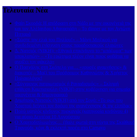
Τελευταία Νέα
Φαίη Σκορδά: Η απόδραση στη Νάξο με την οικογένειά της
και τον Αλέξανδρο Αθανασιάδη – Το dinner με τον Αντώνη
Πιτταρά
«Σώστε την ελιά του Πηλίου!» – Μάχη Μιτζικού για
συνδεδεμένη ενίσχυση στους παραδοσιακούς ελαιώνες
Δ. Νατσιός (ΝΙΚΗ): «Εθνικά επικίνδυνο το “μπάζωμα” των
υποκλοπών» – «Το ερώτημα πλέον είναι ποιος φοβάται να
ανοίξει τον φάκελο»
Ο Πασχάλης στη Σκόπελο για… «χρυσές αναμνήσεις» &
διακοπές – Μαζί του Πρόδρομος Καθηνιώτης & Χρήστος
Παλαιολόγος!
«Σύγχρονος πατριωτισμός ή Ραγιαδισμός;» – Σκληρή
επίθεση Καμπισιούλη (ΝΙΚΗ) στην κυβέρνηση για σημαία,
οικογένεια & δημογραφικό
Δημήτρης Νατσιός (ΝΙΚΗ) από τον Σοχό: «Το φως του
Χριστού δείχνει τον δρόμο της αναγέννησης & της ελπίδας»
Πολύ υψηλός κίνδυνος πυρκαγιάς (κατηγορία κινδύνου 4)
για αύριο Δευτέρα 10 Αυγούστου
Ο Χαριτοδιπλωμένος… έβαλε φωτιά στη νύχτα της Σκιάθου!
Τραγούδι, κέφι & εκλεκτή παρέα στο Carnayo