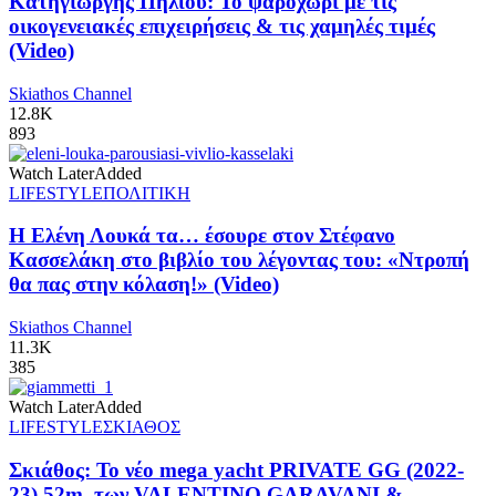
Κατηγιώργης Πηλίου: Το ψαροχώρι με τις
οικογενειακές επιχειρήσεις & τις χαμηλές τιμές
(Video)
Skiathos Channel
12.8K
893
Watch Later
Added
LIFESTYLE
ΠΟΛΙΤΙΚΗ
Η Ελένη Λουκά τα… έσουρε στον Στέφανο
Κασσελάκη στο βιβλίο του λέγοντας του: «Ντροπή
θα πας στην κόλαση!» (Video)
Skiathos Channel
11.3K
385
Watch Later
Added
LIFESTYLE
ΣΚΙΑΘΟΣ
Σκιάθος: Το νέο mega yacht PRIVATE GG (2022-
23) 52m. των VALENTINO GARAVANI &