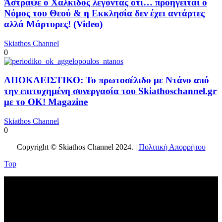
Άστραψε ο Χαλκίδος λέγοντας ότι… προηγείται ο
Νόμος του Θεού & η Εκκλησία δεν έχει αντάρτες
αλλά Μάρτυρες! (Video)
Skiathos Channel
0
ΑΠΟΚΛΕΙΣΤΙΚΟ: Το πρωτοσέλιδο με Ντάνο από
την επιτυχημένη συνεργασία του Skiathoschannel.gr
με το OK! Magazine
Skiathos Channel
0
Copyright © Skiathos Channel 2024. |
Πολιτική Απορρήτου
Top