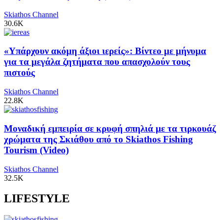
Skiathos Channel
30.6K
«Υπάρχουν ακόμη άξιοι ιερείς»: Βίντεο με μήνυμα
για τα μεγάλα ζητήματα που απασχολούν τους
πιστούς
Skiathos Channel
22.8K
Μοναδική εμπειρία σε κρυφή σπηλιά με τα τιρκουάζ
χρώματα της Σκιάθου από το Skiathos Fishing
Tourism (Video)
Skiathos Channel
32.5K
LIFESTYLE