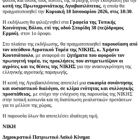
φίλους και όλους τους πολίτες της περιοχής στην εκδήλωση για την
κοπή της Πρωτοχρονιάτικης Αγιοβασιλόπιτας
, η οποία θα
πραγματοποιηθεί την
Κυριακή 18 Ιανουαρίου 2026, στις 18:30
.
Η εκδήλωση θα φιλοξενηθεί στα
Γραφεία της Τοπικής
Κοινότητας Βόλου, επί της οδού Σπυρίδη 38 (πεζόδρομος
Ερμού)
, στον 1ο όροφο.
Στο πλαίσιο της εκδήλωσης, θα πραγματοποιηθεί
παρουσίαση από
τον υπεύθυνο Αγροτικού Τομέα της ΝΙΚΗΣ, κ. Χρήστο
Κουτσιόπουλο
, με αναφορά σε
ζητήματα που αφορούν τον
πρωτογενή τομέα, τις προκλήσεις που αντιμετωπίζουν οι
αγρότες και τις θέσεις της ΝΙΚΗΣ
για την ανασυγκρότηση της
ελληνικής αγροτικής παραγωγής.
Η κοπή της Αγιοβασιλόπιτας αποτελεί μια
ευκαιρία συνάντησης
και ουσιαστικού διαλόγου, σε κλίμα ενότητας και συλλογικής
προσπάθειας
, με στόχο την ενίσχυση της παρουσίας της ΝΙΚΗΣ
στην τοπική κοινωνία και τη διατύπωση ρεαλιστικών προτάσεων
για το μέλλον της χώρας.
Η παρουσία όλων θα αποτελέσει ιδιαίτερη τιμή.
ΝΙΚΗ
Δημοκρατικό Πατριωτικό Λαϊκό Κίνημα