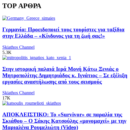
TOP ΑΡΘΡΑ
Γερμανία: Προειδοποιεί τους τουρίστες για ταξίδια
στην Ελλάδα – «Κίνδυνος για τη ζωή σας!»
Skiathos Channel
5.3K
Στην ιστορική παλαιά Ιερά Μονή Κάτω Ξενιάς ο
Μητροπολίτης Δημητριάδος κ. Ιγνάτιος – Σε εξέλιξη
εργασίες αναστήλωσης από τους σεισμούς
Skiathos Channel
17K
ΑΠΟΚΛΕΙΣΤΙΚΟ: Το «Survivor» σε παραλία της
Σκιάθου – Ο Σάκης Κατσούλης «μονομαχεί» με την
Μαριαλένα Ρουμελιώτη (Video)