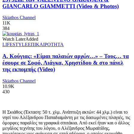
GIANCARLO GIAMMETTI (Video & Photos)
Skiathos Channel
11K
384
Watch Later
Added
LIFESTYLE
ΕΠΙΚΑΙΡΟΤΗΤΑ
Α. Κούγιας: «Είμαι παλαιών αρχών…» – Τους… τα
έσουρε σε Σοφό, Λιάγκα, Χρηστίδου & στο πάνελ
της εκπομπής (Video)
Skiathos Channel
10.9K
430
Η Σκιάθος (Έκταση: 50 τ. χλμ. Ανάπτυξη ακτών: 44 χλμ.) είναι το
νησί του Αλέξανδρου Παπαδιαμάντη με τις δασωμένες πλαγιές, τις
όμορφες παραλίες τα γραφικά σπιτάκια. Από εκεί ήταν και ο άλλος
μεγάλος τεχνίτης του λόγου, ο Αλέξανδρος Μωραϊτίδης,
πρωτότοκος γιος ανάμεσα σε επτά αδέρφια, ο οποίος εκοιμήθη