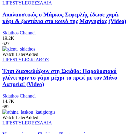
LIFESTYLE
ΘΕΣΣΑΛΙΑ
Απολαυστικός ο Μάρκος Σεφερλής έδωσε χαρά,
κέφι & ζωντάνια στο κοινό της Μαγνησίας (Video)
Skiathos Channel
19.2K
627
Watch Later
Added
LIFESTYLE
ΣΚΙΑΘΟΣ
Έτσι διασκεδάζουν στη Σκιάθο: Παραδοσιακό
γλέντι πριν το γάμο μέχρι το πρωί με τον Μάνο
Λατρεία! (Video)
Skiathos Channel
14.7K
682
Watch Later
Added
LIFESTYLE
ΘΕΣΣΑΛΙΑ