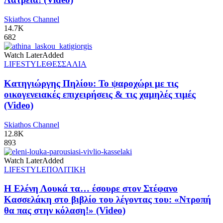
Skiathos Channel
14.7K
682
Watch Later
Added
LIFESTYLE
ΘΕΣΣΑΛΙΑ
Κατηγιώργης Πηλίου: Το ψαροχώρι με τις
οικογενειακές επιχειρήσεις & τις χαμηλές τιμές
(Video)
Skiathos Channel
12.8K
893
Watch Later
Added
LIFESTYLE
ΠΟΛΙΤΙΚΗ
Η Ελένη Λουκά τα… έσουρε στον Στέφανο
Κασσελάκη στο βιβλίο του λέγοντας του: «Ντροπή
θα πας στην κόλαση!» (Video)