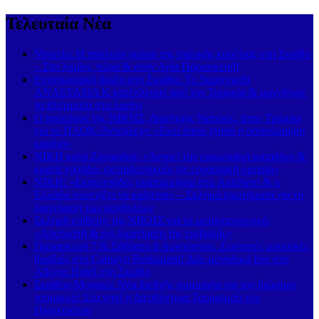
Τελευταία Νέα
Vesuvio: Η απόλυτη γεύση της ιταλικής κουζίνας στη Σκιάθο
– Στο λιμάνι, τώρα & στην Αγία Παρασκευή!
Εντυπωσιακή άφιξη στη Σκιάθο: Το Superyacht
ANASTASIA K κατέπλευσε από την Τουρκία & μαγνήτισε
τα βλέμματα στο λιμάνι
Ο πρόεδρος της ΝΙΚΗΣ, Δημήτρης Νατσιός, στην Τούμπα
για το ΠΑΟΚ-Άντερλεχτ: «Εκεί όπου χτυπά η ασπρόμαυρη
καρδιά»
ΝΙΚΗ κατά Ζαχαράκη: «Αγνοεί την ευρωπαϊκή καταδίκη &
κρατά χιλιάδες εκπαιδευτικούς σε εργασιακή ομηρία»
ΝΙΚΗ: «Εκατοντάδες εκατομμύρια στο AntiNero & η
Ελλάδα συνεχίζει να καίγεται» – Σκληρά ερωτήματα για τη
διαχείριση των κονδυλίων
Σκληρή επίθεση της ΝΙΚΗΣ για το μεταναστευτικό:
«Αποτροπή & όχι διαχείριση της εισβολής»
Παρασκευή 7 & Σάββατο 8 Αυγούστου: Ζωντανές μουσικές
βραδιές στο Carnayo Restaurant! Δύο μοναδικά live στο
Alkyon Hotel στη Σκιάθο
Σκιάθος-Μονακό: Νέα διεθνής συμμαχία για τον βιώσιμο
τουρισμό! Στο νησί η Διευθύντρια Τουρισμού του
Πριγκιπάτου