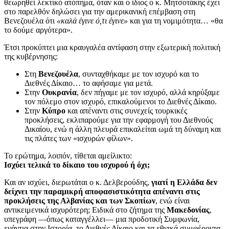
θεωρηθεί λεκτικό ατόπημα, όταν και ο ίδιος ο κ. Μητσοτάκης έχει
στο παρελθόν δηλώσει για την αμερικανική επέμβαση στη
Βενεζουέλα ότι
«καλά έγινε ό,τι έγινε»
και για τη νομιμότητα… «θα
το δούμε αργότερα».
Έτσι προκύπτει μια κραυγαλέα αντίφαση στην εξωτερική πολιτική
της κυβέρνησης:
Στη
Βενεζουέλα
, συνταχθήκαμε με τον ισχυρό και το
Διεθνές Δίκαιο… το αφήσαμε για μετά.
Στην
Ουκρανία
, δεν πήγαμε με τον ισχυρό, αλλά κηρύξαμε
τον πόλεμο στον ισχυρό, επικαλούμενοι το Διεθνές Δίκαιο.
Στην
Κύπρο
και απέναντι στις συνεχείς τουρκικές
προκλήσεις, εκλιπαρούμε για την εφαρμογή του Διεθνούς
Δικαίου, ενώ η άλλη πλευρά επικαλείται ωμά τη δύναμη και
τις πλάτες των «ισχυρών φίλων».
Το ερώτημα, λοιπόν, τίθεται αμείλικτο:
Ισχύει τελικά το δίκαιο του ισχυρού ή όχι;
Και αν ισχύει, διερωτάται ο κ. Δελβερούδης,
γιατί η Ελλάδα δεν
δείχνει την παραμικρή αποφασιστικότητα απέναντι στις
προκλήσεις της Αλβανίας και των Σκοπίων
, ενώ είναι
αντικειμενικά ισχυρότερη; Ειδικά στο ζήτημα της
Μακεδονίας
,
υπεγράφη —όπως καταγγέλλει— μια προδοτική Συμφωνία,
ενάντια στην Ιστορία, το Διεθνές Δίκαιο και τα εθνικά συμφέροντα