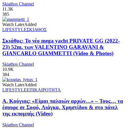
Skiathos Channel
11.3K
385
Watch Later
Added
LIFESTYLE
ΣΚΙΑΘΟΣ
Σκιάθος: Το νέο mega yacht PRIVATE GG (2022-
23) 52m. των VALENTINO GARAVANI &
GIANCARLO GIAMMETTI (Video & Photos)
Skiathos Channel
10.9K
384
Watch Later
Added
LIFESTYLE
ΕΠΙΚΑΙΡΟΤΗΤΑ
Α. Κούγιας: «Είμαι παλαιών αρχών…» – Τους… τα
έσουρε σε Σοφό, Λιάγκα, Χρηστίδου & στο πάνελ
της εκπομπής (Video)
Skiathos Channel