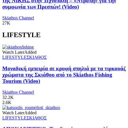
της ΝΙΚΗΣ στην Τεχνόπολη – «Ντροπή» για την
συμφωνία των Πρεσπών! (Video)
Skiathos Channel
27K
LIFESTYLE
Watch Later
Added
LIFESTYLE
ΣΚΙΑΘΟΣ
Μοναδική εμπειρία σε κρυφή σπηλιά με τα τιρκουάζ
χρώματα της Σκιάθου από το Skiathos Fishing
Tourism (Video)
Skiathos Channel
32.2K
2.6K
Watch Later
Added
LIFESTYLE
ΣΚΙΑΘΟΣ