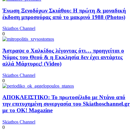
Ένωση Ξενοδόχων Σκιάθου: Η πρώτη & μοναδική
έκδοση μπροσούρας από το μακρινό 1988 (Photos)
Skiathos Channel
0
Άστραψε ο Χαλκίδος λέγοντας ότι… προηγείται ο
Νόμος του Θεού & η Εκκλησία δεν έχει αντάρτες
αλλά Μάρτυρες! (Video)
Skiathos Channel
0
ΑΠΟΚΛΕΙΣΤΙΚΟ: Το πρωτοσέλιδο με Ντάνο από
την επιτυχημένη συνεργασία του Skiathoschannel.gr
με το OK! Magazine
Skiathos Channel
0