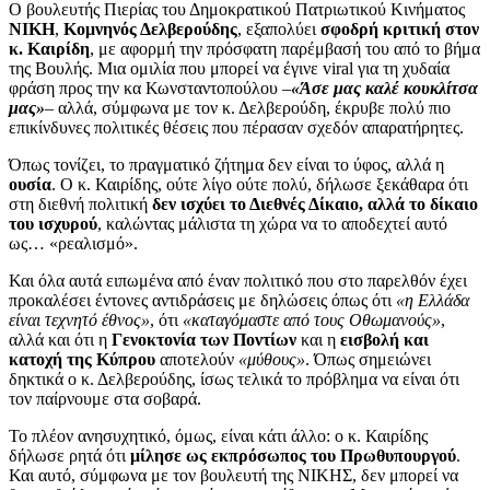
Ο βουλευτής Πιερίας του Δημοκρατικού Πατριωτικού Κινήματος
ΝΙΚΗ
,
Κομνηνός Δελβερούδης
, εξαπολύει
σφοδρή κριτική στον
κ. Καιρίδη
, με αφορμή την πρόσφατη παρέμβασή του από το βήμα
της Βουλής. Μια ομιλία που μπορεί να έγινε viral για τη χυδαία
φράση προς την κα Κωνσταντοπούλου –
«Άσε μας καλέ κουκλίτσα
μας»
– αλλά, σύμφωνα με τον κ. Δελβερούδη, έκρυβε πολύ πιο
επικίνδυνες πολιτικές θέσεις που πέρασαν σχεδόν απαρατήρητες.
Όπως τονίζει, το πραγματικό ζήτημα δεν είναι το ύφος, αλλά η
ουσία
. Ο κ. Καιρίδης, ούτε λίγο ούτε πολύ, δήλωσε ξεκάθαρα ότι
στη διεθνή πολιτική
δεν ισχύει το Διεθνές Δίκαιο, αλλά το δίκαιο
του ισχυρού
, καλώντας μάλιστα τη χώρα να το αποδεχτεί αυτό
ως… «ρεαλισμό».
Και όλα αυτά ειπωμένα από έναν πολιτικό που στο παρελθόν έχει
προκαλέσει έντονες αντιδράσεις με δηλώσεις όπως ότι
«η Ελλάδα
είναι τεχνητό έθνος»
, ότι
«καταγόμαστε από τους Οθωμανούς»
,
αλλά και ότι η
Γενοκτονία των Ποντίων
και η
εισβολή και
κατοχή της Κύπρου
αποτελούν
«μύθους»
. Όπως σημειώνει
δηκτικά ο κ. Δελβερούδης, ίσως τελικά το πρόβλημα να είναι ότι
τον παίρνουμε στα σοβαρά.
Το πλέον ανησυχητικό, όμως, είναι κάτι άλλο: ο κ. Καιρίδης
δήλωσε ρητά ότι
μίλησε ως εκπρόσωπος του Πρωθυπουργού
.
Και αυτό, σύμφωνα με τον βουλευτή της ΝΙΚΗΣ, δεν μπορεί να