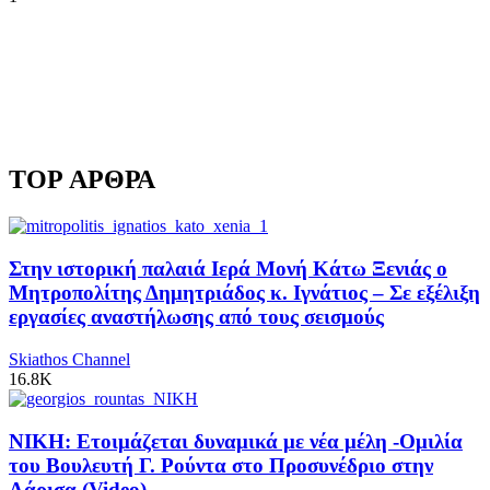
TOP ΑΡΘΡΑ
Στην ιστορική παλαιά Ιερά Μονή Κάτω Ξενιάς ο
Μητροπολίτης Δημητριάδος κ. Ιγνάτιος – Σε εξέλιξη
εργασίες αναστήλωσης από τους σεισμούς
Skiathos Channel
16.8K
ΝΙΚΗ: Ετοιμάζεται δυναμικά με νέα μέλη -Ομιλία
του Βουλευτή Γ. Ρούντα στο Προσυνέδριο στην
Λάρισα (Video)