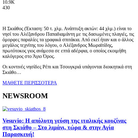
10.9K
430
Η Σκιάθος (Έκταση: 50 τ. χλμ. Ανάπτυξη ακτών: 44 χλμ.) είναι το
νησί του Αλέξανδρου Παπαδιαμάντη με τις δασωμένες πλαγιές, τις
όμορφες παραλίες τα γραφικά σπιτάκια. Από εκεί ήταν και ο άλλος
μεγάλος τεχνίτης του λόγου, ο Αλέξανδρος Μωραϊτίδης,
πρωτότοκος γιος ανάμεσα σε επτά αδέρφια, ο οποίος εκοιμήθη
καλόγερος στο Άγιο Όρος.
Οι κοντινές νησίδες Ρέπι και Τσουγκριά υπάγονται διοικητικά στη
Σκιάθο…
ΜΑΘΕΤΕ ΠΕΡΙΣΣΟΤΕΡΑ
NEWSROOM
Vesuvio: Η απόλυτη γεύση της ιταλικής κουζίνας
στη Σκιάθο – Στο λιμάνι, τώρα & στην Αγία
Παρασκευή!