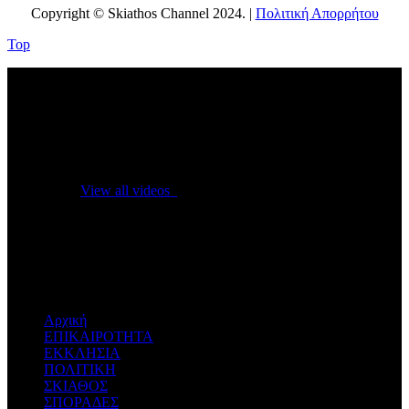
Copyright © Skiathos Channel 2024. |
Πολιτική Απορρήτου
Top
No videos yet!
Click on "Watch later" to put videos here
View all videos
Don't miss new videos
Sign in to see updates from your favourite channels
Αρχική
ΕΠΙΚΑΙΡΟΤΗΤΑ
ΕΚΚΛΗΣΙΑ
ΠΟΛΙΤΙΚΗ
ΣΚΙΑΘΟΣ
ΣΠΟΡΑΔΕΣ