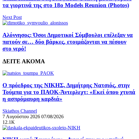
τα γιορτινά της στο 18ο Models Reunion (Photos)
Next Post
Αλόννησος: Όσοι Δημοτικοί Σύμβουλοι επέλεξαν να
πατούν σε… δύο βάρκες, ετοιμάζονται να πέσουν
στο νερό!
ΔΕΙΤΕ ΑΚΟΜΑ
Ο πρόεδρος της ΝΙΚΗΣ, Δημήτρης Νατσιός, στην
Τούμπα για το ΠΑΟΚ-Άντερλεχτ: «Εκεί όπου χτυπά
η ασπρόμαυρη καρδιά»
Skiathos Channel
7 Αυγούστου 2026
07/08/2026
12.1K