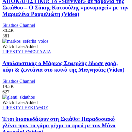
ΑΠΟΚΛΕΙΣΤΙΚΟ: Το «Survivor» σε παραλία της
Σκιάθου – Ο Σάκης Κατσούλης «μονομαχεί» με την
Μαριαλένα Ρουμελιώτη (Video)
Skiathos Channel
30.4K
361
Watch Later
Added
LIFESTYLE
ΘΕΣΣΑΛΙΑ
Απολαυστικός ο Μάρκος Σεφερλής έδωσε χαρά,
κέφι & ζωντάνια στο κοινό της Μαγνησίας (Video)
Skiathos Channel
19.2K
627
Watch Later
Added
LIFESTYLE
ΣΚΙΑΘΟΣ
Έτσι διασκεδάζουν στη Σκιάθο: Παραδοσιακό
γλέντι πριν το γάμο μέχρι το πρωί με τον Μάνο
Λατρεία! (Video)