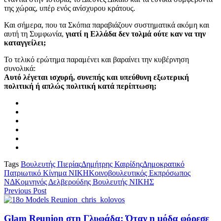
της χώρας, υπέρ ενός ανίσχυρου κράτους.
Και σήμερα, που τα Σκόπια παραβιάζουν συστηματικά ακόμη και
αυτή τη Συμφωνία,
γιατί η Ελλάδα δεν τολμά ούτε καν να την
καταγγείλει;
Το τελικό ερώτημα παραμένει και βαραίνει την κυβέρνηση
συνολικά:
Αυτό λέγεται ισχυρή, συνεπής και υπεύθυνη εξωτερική
πολιτική ή απλώς πολιτική κατά περίπτωση;
Tags
Βουλευτής Πιερίας
Δημήτρης Καιρίδης
Δημοκρατικό
Πατριωτικό Κίνημα ΝΙΚΗ
Κοινοβουλευτικός Εκπρόσωπος
ΝΔ
Κομνηνός Δελβερούδης Βουλευτής ΝΙΚΗΣ
Previous Post
Glam Reunion στη Γλυφάδα: Όταν η μόδα φόρεσε