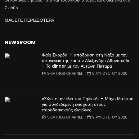
Οι κοντινές νησίδες Ρέπι και Τσουγκριά υπάγονται διοικητικά στη
Σκιάθο…
ΜΑΘΕΤΕ ΠΕΡΙΣΣΟΤΕΡΑ
NEWSROOM
Φαίη Σκορδά: Η απόδραση στη Νάξο με την
οικογένειά της και τον Αλέξανδρο Αθανασιάδη
– Το dinner με τον Αντώνη Πιτταρά
SKIATHOS CHANNEL
9 ΑΥΓΟΥΣΤΟΥ 2026
«Σώστε την ελιά του Πηλίου!» – Μάχη Μιτζικού
για συνδεδεμένη ενίσχυση στους
παραδοσιακούς ελαιώνες
SKIATHOS CHANNEL
9 ΑΥΓΟΥΣΤΟΥ 2026