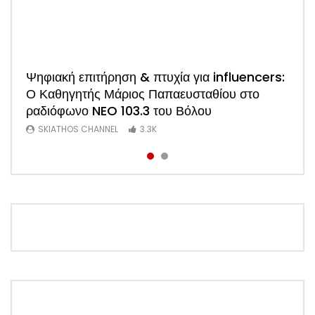
Watch
Ψηφιακή επιτήρηση & πτυχία για influencers:
ΑΠΟΚΛΕΙΣΤΙΚΟ: Η πρώτη συνέντευξη του
Ο Καθηγητής Μάριος Παπαευσταθίου στο
νέου Προέδρου Ξενοδόχων Σκιάθου Άκη
ραδιόφωνο NEO 103.3 του Βόλου
Τσαρούχη (Video)
SKIATHOS CHANNEL
SKIATHOS CHANNEL
3.3K
1