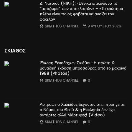
Δ. Νατσιός (ΝΙΚΗ): «Εθνικά επικίνδυνο το
“μπάζωμα” των υποκλοπών» – «Το ερώτημα
πλέον είναι ποιος φοβάται να ανοίξει τον
φάκελο»
SKIATHOS CHANNEL
9 ΑΥΓΟΥΣΤΟΥ 2026
ΣΚΙΑΘΟΣ
Ένωση Ξενοδόχων Σκιάθου: Η πρώτη &
μοναδική έκδοση μπροσούρας από το μακρινό
1988 (Photos)
SKIATHOS CHANNEL
0
Άστραψε ο Χαλκίδος λέγοντας ότι… προηγείται
ο Νόμος του Θεού & η Εκκλησία δεν έχει
αντάρτες αλλά Μάρτυρες! (Video)
SKIATHOS CHANNEL
0