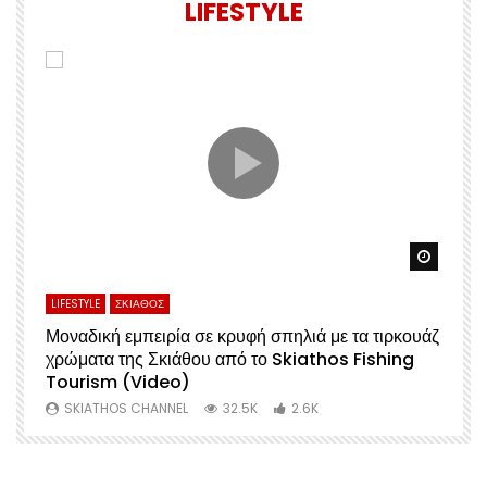
LIFESTYLE
Watch Later
Watch 
LIFESTYLE
ΣΚΙΑΘΟΣ
L
Μοναδική εμπειρία σε κρυφή σπηλιά με τα τιρκουάζ
Α
χρώματα της Σκιάθου από το Skiathos Fishing
Σ
Tourism (Video)
Μ
SKIATHOS CHANNEL
32.5K
2.6K