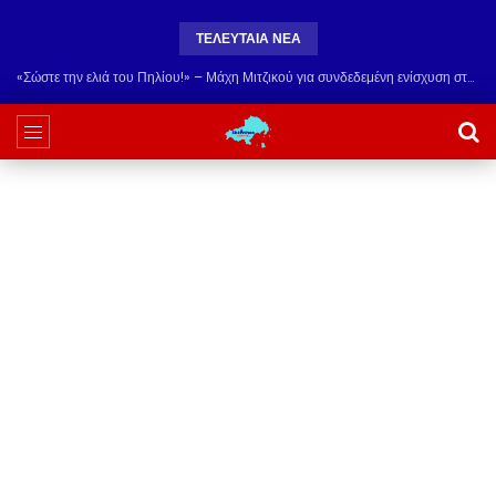
ΤΕΛΕΥΤΑΙΑ ΝΕΑ
«Σώστε την ελιά του Πηλίου!» – Μάχη Μιτζικού για συνδεδεμένη ενίσχυση στους παραδοσιακούς ελαιώνες