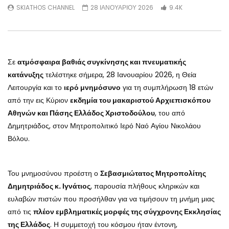
SKIATHOS CHANNEL
28 ΙΑΝΟΥΑΡΙΟΥ 2026
9.4K
Σε
ατμόσφαιρα βαθιάς συγκίνησης και πνευματικής
κατάνυξης
τελέστηκε σήμερα, 28 Ιανουαρίου 2026, η Θεία
Λειτουργία και το
ιερό μνημόσυνο
για τη συμπλήρωση 18 ετών
από την εις Κύριον
εκδημία του μακαριστού Αρχιεπισκόπου
Αθηνών και Πάσης Ελλάδος Χριστοδούλου
, του από
Δημητριάδος, στον Μητροπολιτικό Ιερό Ναό Αγίου Νικολάου
Βόλου.
Του μνημοσύνου προέστη ο
Σεβασμιώτατος Μητροπολίτης
Δημητριάδος κ. Ιγνάτιος
, παρουσία πλήθους κληρικών και
ευλαβών πιστών που προσήλθαν για να τιμήσουν τη μνήμη μιας
από τις
πλέον εμβληματικές μορφές της σύγχρονης Εκκλησίας
της Ελλάδος
. Η συμμετοχή του κόσμου ήταν έντονη,