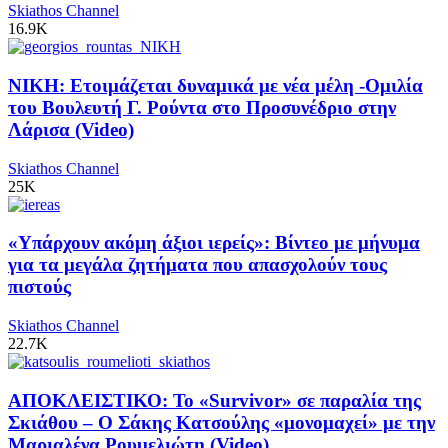
Skiathos Channel
16.9K
ΝΙΚΗ: Ετοιμάζεται δυναμικά με νέα μέλη -Ομιλία
του Βουλευτή Γ. Ρούντα στο Προσυνέδριο στην
Λάρισα (Video)
Skiathos Channel
25K
«Υπάρχουν ακόμη άξιοι ιερείς»: Βίντεο με μήνυμα
για τα μεγάλα ζητήματα που απασχολούν τους
πιστούς
Skiathos Channel
22.7K
ΑΠΟΚΛΕΙΣΤΙΚΟ: Το «Survivor» σε παραλία της
Σκιάθου – Ο Σάκης Κατσούλης «μονομαχεί» με την
Μαριαλένα Ρουμελιώτη (Video)