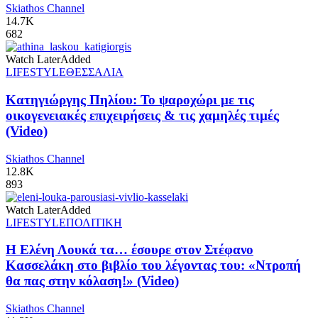
Skiathos Channel
14.7K
682
Watch Later
Added
LIFESTYLE
ΘΕΣΣΑΛΙΑ
Κατηγιώργης Πηλίου: Το ψαροχώρι με τις
οικογενειακές επιχειρήσεις & τις χαμηλές τιμές
(Video)
Skiathos Channel
12.8K
893
Watch Later
Added
LIFESTYLE
ΠΟΛΙΤΙΚΗ
Η Ελένη Λουκά τα… έσουρε στον Στέφανο
Κασσελάκη στο βιβλίο του λέγοντας του: «Ντροπή
θα πας στην κόλαση!» (Video)
Skiathos Channel