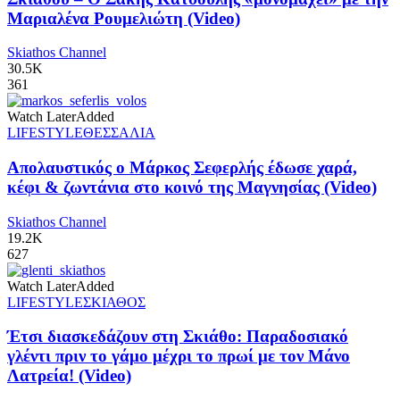
Μαριαλένα Ρουμελιώτη (Video)
Skiathos Channel
30.5K
361
Watch Later
Added
LIFESTYLE
ΘΕΣΣΑΛΙΑ
Απολαυστικός ο Μάρκος Σεφερλής έδωσε χαρά,
κέφι & ζωντάνια στο κοινό της Μαγνησίας (Video)
Skiathos Channel
19.2K
627
Watch Later
Added
LIFESTYLE
ΣΚΙΑΘΟΣ
Έτσι διασκεδάζουν στη Σκιάθο: Παραδοσιακό
γλέντι πριν το γάμο μέχρι το πρωί με τον Μάνο
Λατρεία! (Video)