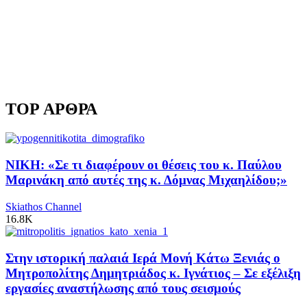
TOP ΑΡΘΡΑ
ΝΙΚΗ: «Σε τι διαφέρουν οι θέσεις του κ. Παύλου
Μαρινάκη από αυτές της κ. Δόμνας Μιχαηλίδου;»
Skiathos Channel
16.8K
Στην ιστορική παλαιά Ιερά Μονή Κάτω Ξενιάς ο
Μητροπολίτης Δημητριάδος κ. Ιγνάτιος – Σε εξέλιξη
εργασίες αναστήλωσης από τους σεισμούς