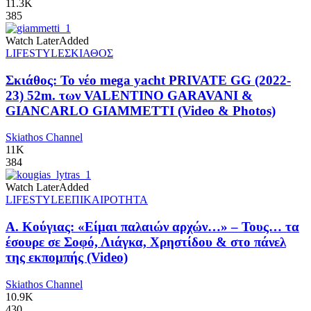
11.3K
385
Watch Later
Added
LIFESTYLE
ΣΚΙΑΘΟΣ
Σκιάθος: Το νέο mega yacht PRIVATE GG (2022-
23) 52m. των VALENTINO GARAVANI &
GIANCARLO GIAMMETTI (Video & Photos)
Skiathos Channel
11K
384
Watch Later
Added
LIFESTYLE
ΕΠΙΚΑΙΡΟΤΗΤΑ
Α. Κούγιας: «Είμαι παλαιών αρχών…» – Τους… τα
έσουρε σε Σοφό, Λιάγκα, Χρηστίδου & στο πάνελ
της εκπομπής (Video)
Skiathos Channel
10.9K
430