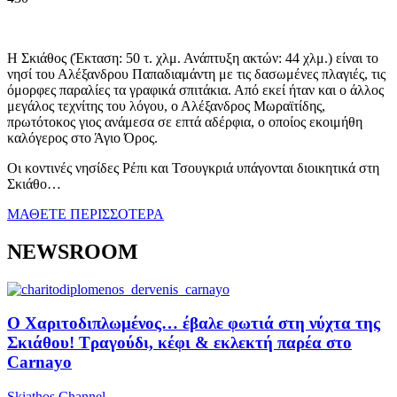
Η Σκιάθος (Έκταση: 50 τ. χλμ. Ανάπτυξη ακτών: 44 χλμ.) είναι το
νησί του Αλέξανδρου Παπαδιαμάντη με τις δασωμένες πλαγιές, τις
όμορφες παραλίες τα γραφικά σπιτάκια. Από εκεί ήταν και ο άλλος
μεγάλος τεχνίτης του λόγου, ο Αλέξανδρος Μωραϊτίδης,
πρωτότοκος γιος ανάμεσα σε επτά αδέρφια, ο οποίος εκοιμήθη
καλόγερος στο Άγιο Όρος.
Οι κοντινές νησίδες Ρέπι και Τσουγκριά υπάγονται διοικητικά στη
Σκιάθο…
ΜΑΘΕΤΕ ΠΕΡΙΣΣΟΤΕΡΑ
NEWSROOM
Ο Χαριτοδιπλωμένος… έβαλε φωτιά στη νύχτα της
Σκιάθου! Τραγούδι, κέφι & εκλεκτή παρέα στο
Carnayo
Skiathos Channel