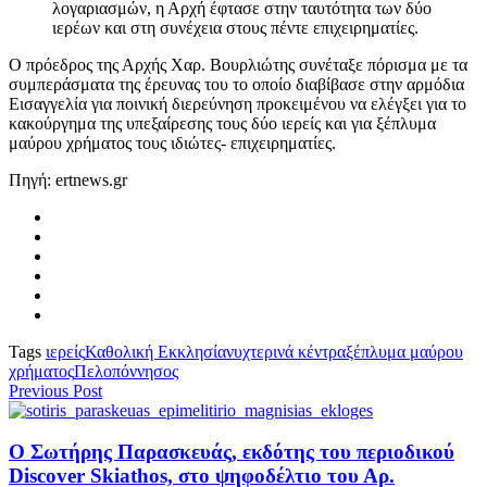
λογαριασμών, η Αρχή έφτασε στην ταυτότητα των δύο
ιερέων και στη συνέχεια στους πέντε επιχειρηματίες.
Ο πρόεδρος της Αρχής Χαρ. Βουρλιώτης συνέταξε πόρισμα με τα
συμπεράσματα της έρευνας του το οποίο διαβίβασε στην αρμόδια
Εισαγγελία για ποινική διερεύνηση προκειμένου να ελέγξει για το
κακούργημα της υπεξαίρεσης τους δύο ιερείς και για ξέπλυμα
μαύρου χρήματος τους ιδιώτες- επιχειρηματίες.
Πηγή: ertnews.gr
Tags
ιερείς
Καθολική Εκκλησία
νυχτερινά κέντρα
ξέπλυμα μαύρου
χρήματος
Πελοπόννησος
Previous Post
Ο Σωτήρης Παρασκευάς, εκδότης του περιοδικού
Discover Skiathos, στο ψηφοδέλτιο του Αρ.