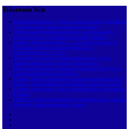
Τελευταία Νέα
Ο Χαριτοδιπλωμένος… έβαλε φωτιά στη νύχτα της Σκιάθου!
Τραγούδι, κέφι & εκλεκτή παρέα στο Carnayo
100% πληρότητα από Θεσσαλονίκη για τις Σποράδες –
«Απογειώνεται» η απευθείας ακτοπλοϊκή σύνδεση!
Σκιάθος: Μουσικές βραδιές με… έκπληξη στο Carnayo
Restaurant – Ο Κώστας Χαριτοδιπλωμένος
(Videos)ξεσήκωσε το κοινό!
Συνεδρίαση Επιτροπής Εκτίμησης Κινδύνου για τους
ισχυρούς ανέμους & τις υψηλές θερμοκρασίες
Πολύ υψηλός κίνδυνος πυρκαγιάς (κατηγορία κινδύνου 4)
για σήμερα Σάββατο 8 Αυγούστου
Σκιάθος: «Με ξυλοκόπησαν & με άφησαν αιμόφυρτο στον
δρόμο» – Άγριος καβγάς με λοστάρια, μαχαίρια & σφυριά
Σκιάθος: Έφυγε από τη ζωή σε ηλικία 93 ετών ο Απόστολος
Κουκιάς
ΝΙΚΗ για ηλεκτρική διασύνδεση Ελλάδας-Κύπρου: «Χωρίς
αποτροπή, καμία συμφωνία δεν αρκεί»