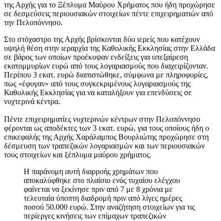
της Αρχής για το Ξέπλυμα Μαύρου Χρήματος που ήδη προχώρησε
σε δεσμεύσεις περιουσιακών στοιχείων πέντε επιχειρηματιών από
την Πελοπόννησο.
Στο στόχαστρο της Αρχής βρίσκονται δύο ιερείς που κατέχουν
υψηλή θέση στην ιεραρχία της Καθολικής Εκκλησίας στην Ελλάδα
σε βάρος των οποίων προέκυψαν ενδείξεις για υπεξαίρεση
εκατομμυρίων ευρώ από τους λογαριασμούς που διαχειρίζονταν.
Περίπου 3 εκατ. ευρώ διαπιστώθηκε, σύμφωνα με πληροφορίες,
πως «έφυγαν» από τους συγκεκριμένους λογαριασμούς της
Καθολικής Εκκλησίας για να καταλήξουν για επενδύσεις σε
νυχτερινά κέντρα.
Πέντε επιχειρηματίες νυχτερινών κέντρων στην Πελοπόννησο
φέρονται ως αποδέκτες των 3 εκατ. ευρώ, για τους οποίους ήδη ο
επικεφαλής της Αρχής Χαράλαμπος Βουρλιώτης προχώρησε στη
δέσμευση των τραπεζικών λογαριασμών και των περιουσιακών
τους στοιχείων και ξέπλυμα μαύρου χρήματος.
Η παράνομη αυτή διαρροής χρημάτων που
αποκαλύφθηκε στο πλαίσιο ενός τυχαίου ελέγχου
φαίνεται να ξεκίνησε πριν από 7 με 8 χρόνια με
τελευταία ύποπτη διαδρομή πριν από λίγες ημέρες
ποσού 50.000 ευρώ. Στην αναζήτηση στοιχείων για τις
περίεργες κινήσεις των επίμαχων τραπεζικών