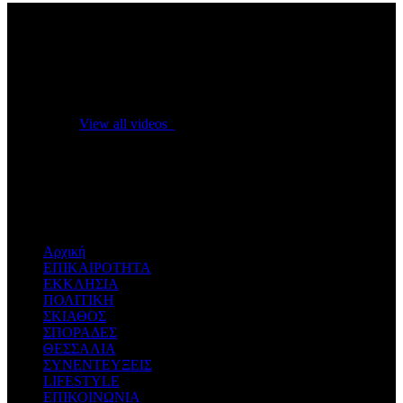
No videos yet!
Click on "Watch later" to put videos here
View all videos
Don't miss new videos
Sign in to see updates from your favourite channels
Αρχική
ΕΠΙΚΑΙΡΟΤΗΤΑ
ΕΚΚΛΗΣΙΑ
ΠΟΛΙΤΙΚΗ
ΣΚΙΑΘΟΣ
ΣΠΟΡΑΔΕΣ
ΘΕΣΣΑΛΙΑ
ΣΥΝΕΝΤΕΥΞΕΙΣ
LIFESTYLE
ΕΠΙΚΟΙΝΩΝΙΑ