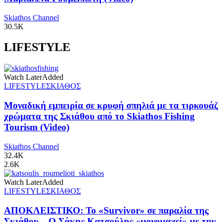
Skiathos Channel
30.5K
LIFESTYLE
Watch Later
Added
LIFESTYLE
ΣΚΙΑΘΟΣ
Μοναδική εμπειρία σε κρυφή σπηλιά με τα τιρκουάζ
χρώματα της Σκιάθου από το Skiathos Fishing
Tourism (Video)
Skiathos Channel
32.4K
2.6K
Watch Later
Added
LIFESTYLE
ΣΚΙΑΘΟΣ
ΑΠΟΚΛΕΙΣΤΙΚΟ: Το «Survivor» σε παραλία της
Σκιάθου – Ο Σάκης Κατσούλης «μονομαχεί» με την