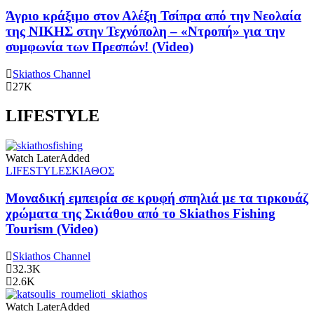
Άγριο κράξιμο στον Αλέξη Τσίπρα από την Νεολαία
της ΝΙΚΗΣ στην Τεχνόπολη – «Ντροπή» για την
συμφωνία των Πρεσπών! (Video)
Skiathos Channel
27K
LIFESTYLE
Watch Later
Added
LIFESTYLE
ΣΚΙΑΘΟΣ
Μοναδική εμπειρία σε κρυφή σπηλιά με τα τιρκουάζ
χρώματα της Σκιάθου από το Skiathos Fishing
Tourism (Video)
Skiathos Channel
32.3K
2.6K
Watch Later
Added