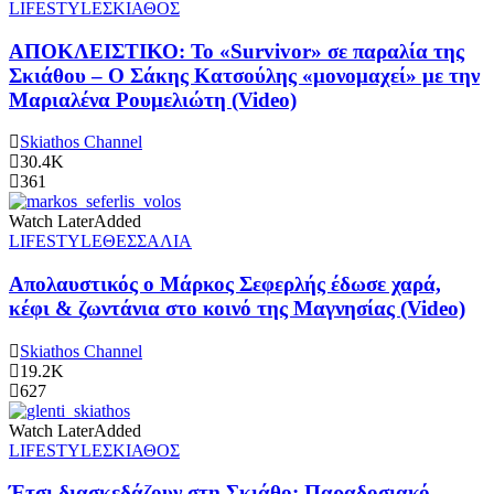
LIFESTYLE
ΣΚΙΑΘΟΣ
ΑΠΟΚΛΕΙΣΤΙΚΟ: Το «Survivor» σε παραλία της
Σκιάθου – Ο Σάκης Κατσούλης «μονομαχεί» με την
Μαριαλένα Ρουμελιώτη (Video)
Skiathos Channel
30.4K
361
Watch Later
Added
LIFESTYLE
ΘΕΣΣΑΛΙΑ
Απολαυστικός ο Μάρκος Σεφερλής έδωσε χαρά,
κέφι & ζωντάνια στο κοινό της Μαγνησίας (Video)
Skiathos Channel
19.2K
627
Watch Later
Added
LIFESTYLE
ΣΚΙΑΘΟΣ
Έτσι διασκεδάζουν στη Σκιάθο: Παραδοσιακό