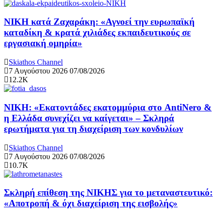
ΝΙΚΗ κατά Ζαχαράκη: «Αγνοεί την ευρωπαϊκή
καταδίκη & κρατά χιλιάδες εκπαιδευτικούς σε
εργασιακή ομηρία»
Skiathos Channel
7 Αυγούστου 2026
07/08/2026
12.2K
ΝΙΚΗ: «Εκατοντάδες εκατομμύρια στο AntiNero &
η Ελλάδα συνεχίζει να καίγεται» – Σκληρά
ερωτήματα για τη διαχείριση των κονδυλίων
Skiathos Channel
7 Αυγούστου 2026
07/08/2026
10.7K
Σκληρή επίθεση της ΝΙΚΗΣ για το μεταναστευτικό:
«Αποτροπή & όχι διαχείριση της εισβολής»