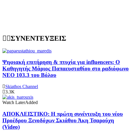
ΣΥΝΕΝΤΕΥΞΕΙΣ
Ψηφιακή επιτήρηση & πτυχία για influencers: Ο
Καθηγητής Μάριος Παπαευσταθίου στο ραδιόφωνο
NEO 103.3 του Βόλου
Skiathos Channel
3.3K
Watch Later
Added
ΑΠΟΚΛΕΙΣΤΙΚΟ: Η πρώτη συνέντευξη του νέου
Προέδρου Ξενοδόχων Σκιάθου Άκη Τσαρούχη
(Video)