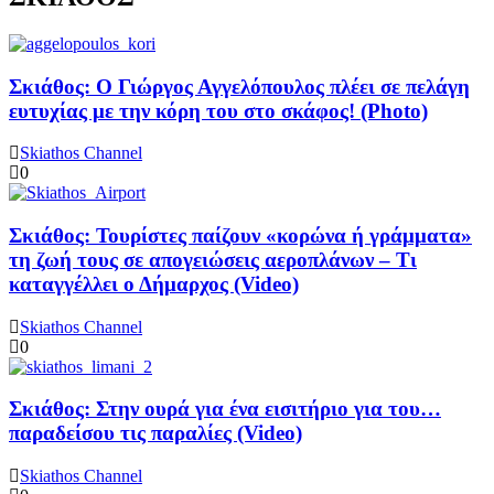
Σκιάθος: Ο Γιώργος Αγγελόπουλος πλέει σε πελάγη
ευτυχίας με την κόρη του στο σκάφος! (Photo)
Skiathos Channel
0
Σκιάθος: Τουρίστες παίζουν «κορώνα ή γράμματα»
τη ζωή τους σε απογειώσεις αεροπλάνων – Τι
καταγγέλλει ο Δήμαρχος (Video)
Skiathos Channel
0
Σκιάθος: Στην ουρά για ένα εισιτήριο για του…
παραδείσου τις παραλίες (Video)
Skiathos Channel