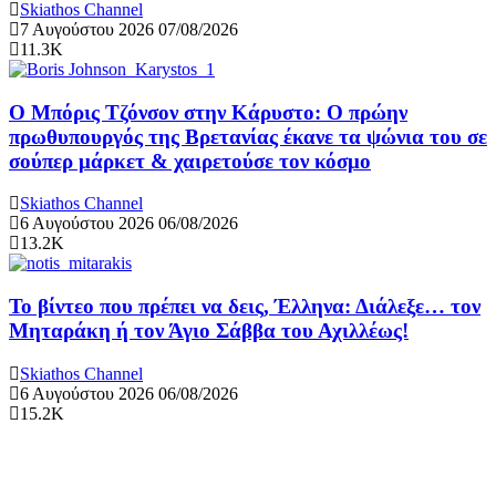
Skiathos Channel
7 Αυγούστου 2026
07/08/2026
11.3K
Ο Μπόρις Τζόνσον στην Κάρυστο: Ο πρώην
πρωθυπουργός της Βρετανίας έκανε τα ψώνια του σε
σούπερ μάρκετ & χαιρετούσε τον κόσμο
Skiathos Channel
6 Αυγούστου 2026
06/08/2026
13.2K
Το βίντεο που πρέπει να δεις, Έλληνα: Διάλεξε… τον
Μηταράκη ή τον Άγιο Σάββα του Αχιλλέως!
Skiathos Channel
6 Αυγούστου 2026
06/08/2026
15.2K