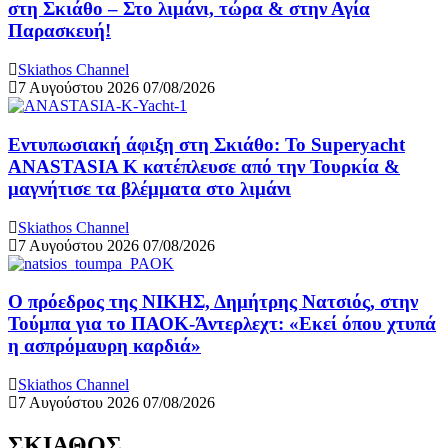
στη Σκιάθο – Στο λιμάνι, τώρα & στην Αγία
Παρασκευή!
Skiathos Channel
7 Αυγούστου 2026
07/08/2026
Εντυπωσιακή άφιξη στη Σκιάθο: Το Superyacht
ANASTASIA K κατέπλευσε από την Τουρκία &
μαγνήτισε τα βλέμματα στο λιμάνι
Skiathos Channel
7 Αυγούστου 2026
07/08/2026
Ο πρόεδρος της ΝΙΚΗΣ, Δημήτρης Νατσιός, στην
Τούμπα για το ΠΑΟΚ-Άντερλεχτ: «Εκεί όπου χτυπά
η ασπρόμαυρη καρδιά»
Skiathos Channel
7 Αυγούστου 2026
07/08/2026
ΣΚΙΑΘΟΣ