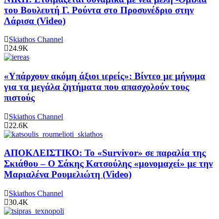
του Βουλευτή Γ. Ρούντα στο Προσυνέδριο στην
Λάρισα (Video)
Skiathos Channel
24.9K
«Υπάρχουν ακόμη άξιοι ιερείς»: Βίντεο με μήνυμα
για τα μεγάλα ζητήματα που απασχολούν τους
πιστούς
Skiathos Channel
22.6K
ΑΠΟΚΛΕΙΣΤΙΚΟ: Το «Survivor» σε παραλία της
Σκιάθου – Ο Σάκης Κατσούλης «μονομαχεί» με την
Μαριαλένα Ρουμελιώτη (Video)
Skiathos Channel
30.4K