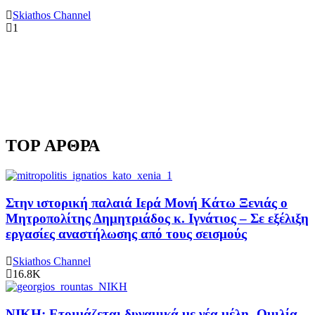
Skiathos Channel
1
TOP ΑΡΘΡΑ
Στην ιστορική παλαιά Ιερά Μονή Κάτω Ξενιάς ο
Μητροπολίτης Δημητριάδος κ. Ιγνάτιος – Σε εξέλιξη
εργασίες αναστήλωσης από τους σεισμούς
Skiathos Channel
16.8K
ΝΙΚΗ: Ετοιμάζεται δυναμικά με νέα μέλη -Ομιλία