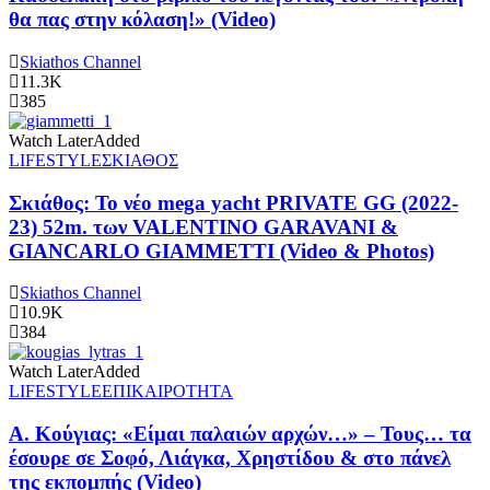
θα πας στην κόλαση!» (Video)
Skiathos Channel
11.3K
385
Watch Later
Added
LIFESTYLE
ΣΚΙΑΘΟΣ
Σκιάθος: Το νέο mega yacht PRIVATE GG (2022-
23) 52m. των VALENTINO GARAVANI &
GIANCARLO GIAMMETTI (Video & Photos)
Skiathos Channel
10.9K
384
Watch Later
Added
LIFESTYLE
ΕΠΙΚΑΙΡΟΤΗΤΑ
Α. Κούγιας: «Είμαι παλαιών αρχών…» – Τους… τα
έσουρε σε Σοφό, Λιάγκα, Χρηστίδου & στο πάνελ
της εκπομπής (Video)