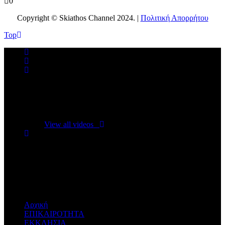
0
Copyright © Skiathos Channel 2024. |
Πολιτική Απορρήτου
Top
No videos yet!
Click on "Watch later" to put videos here
View all videos
Don't miss new videos
Sign in to see updates from your favourite channels
Αρχική
ΕΠΙΚΑΙΡΟΤΗΤΑ
ΕΚΚΛΗΣΙΑ