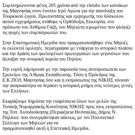
Συμπληρώνονται φέτος 205 χρόνια από την είσοδο των κατοίκων
της Μαγνησίας στον ένοπλο Ιερό Αγώνα για την αποτίναξη του
Τουρκικού ζυγού. Πρωτοστάτης και εμψυχωτής του δύσκολου
αυτού εγχειρήματος στάθηκε η Ορθόδοξος Εκκλησία, στο
πρόσωπο του Ανθίμου Γαζή, του Μηλιώτη ιερωμένου που φλόγιζε
τις ψυχές των συμπατριωτών του.
Στην Επιστημονική Ημερίδα που πραγματοποιήθηκε στις Μηλιές
οι εκλεκτοί ομιλητές περιέγραψαν με ενάργεια το ιστορικό πλαίσιο
και την δράση των φωτισμένων πρωτεργατών των γεγονότων που
άλλαξαν την ιστορική πορεία του Πηλίου.
Την εορτή λάμπρυναν με την παρουσία τους αντιπροσωπεία των
Σχολείων της Α/θμιας Εκπαίδευσης. Τόσο η Πρόεδρος της
Ε.Κ.ΠΟΛ Μαγνησίας όσο και η εκπρόσωπος της ΝΙΚΗΣ τόνισαν
την αναγκαιότητα να περάσει η ιστορική μνήμη στις νεότερες γενιές
των Ελλήνων.
Εκφράζουμε δημόσια την ευαρέσκεια όλων των μελών της
Τοπικής Νομαρχιακής Κοινότητας ΝΙΚΗΣ προς τους εκπροσώπους
της Τοπ. Αυτοδιοίκησης (Περιφέρεια Θεσσαλίας, Δήμος Ν.
Πηλίου) που συνεργάστηκαν αόκνως, με τον Πολιτιστικό
Σύλλογο των Μηλεών για να
πραγματοποιηθεί αυτή η Επετειακή Ημερίδα.