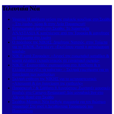
Τελευταία Νέα
Vesuvio: Η απόλυτη γεύση της ιταλικής κουζίνας στη Σκιάθο
– Στο λιμάνι, τώρα & στην Αγία Παρασκευή!
Εντυπωσιακή άφιξη στη Σκιάθο: Το Superyacht
ANASTASIA K κατέπλευσε από την Τουρκία & μαγνήτισε
τα βλέμματα στο λιμάνι
Ο πρόεδρος της ΝΙΚΗΣ, Δημήτρης Νατσιός, στην Τούμπα
για το ΠΑΟΚ-Άντερλεχτ: «Εκεί όπου χτυπά η ασπρόμαυρη
καρδιά»
ΝΙΚΗ κατά Ζαχαράκη: «Αγνοεί την ευρωπαϊκή καταδίκη &
κρατά χιλιάδες εκπαιδευτικούς σε εργασιακή ομηρία»
ΝΙΚΗ: «Εκατοντάδες εκατομμύρια στο AntiNero & η
Ελλάδα συνεχίζει να καίγεται» – Σκληρά ερωτήματα για τη
διαχείριση των κονδυλίων
Σκληρή επίθεση της ΝΙΚΗΣ για το μεταναστευτικό:
«Αποτροπή & όχι διαχείριση της εισβολής»
Παρασκευή 7 & Σάββατο 8 Αυγούστου: Ζωντανές μουσικές
βραδιές στο Carnayo Restaurant! Δύο μοναδικά live στο
Alkyon Hotel στη Σκιάθο
Σκιάθος-Μονακό: Νέα διεθνής συμμαχία για τον βιώσιμο
τουρισμό! Στο νησί η Διευθύντρια Τουρισμού του
Πριγκιπάτου