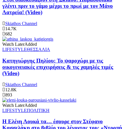
γλέντι πριν το γάμο μέχρι το πρωί με τον Μάνο
Λατρεία! (Video)
Skiathos Channel
14.7K
682
Watch Later
Added
LIFESTYLE
ΘΕΣΣΑΛΙΑ
Κατηγιώργης Πηλίου: Το ψαροχώρι με τις
οικογενειακές επιχειρήσεις & τις χαμηλές τιμές
(Video)
Skiathos Channel
12.8K
893
Watch Later
Added
LIFESTYLE
ΠΟΛΙΤΙΚΗ
Η Ελένη Λουκά τα… έσουρε στον Στέφανο
Κασσελάκη στο βιβλίο του λέγοντας του: «Ντροπή