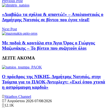
Previous Post
«Διαβάζω τα σχόλια & απαντώ!» – Απολαυστικός ο
Δημήτρης Νατσιός σε βίντεο που έγινε viral!
Next Post
Με ποδιά & κουτάλα στο Άγιο Όρος ο Γιώργος
Μαζωνάκης – Το βίντεο που συζητούν όλοι
ΔΕΙΤΕ ΑΚΟΜΑ
Ο πρόεδρος της ΝΙΚΗΣ, Δημήτρης Νατσιός, στην
Τούμπα για το ΠΑΟΚ-Άντερλεχτ: «Εκεί όπου χτυπά
η ασπρόμαυρη καρδιά»
Skiathos Channel
7 Αυγούστου 2026
07/08/2026
12.1K