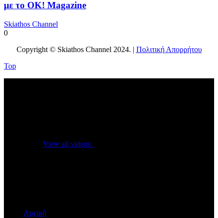
με το OK! Magazine
Skiathos Channel
0
Copyright © Skiathos Channel 2024. |
Πολιτική Απορρήτου
Top
No videos yet!
Click on "Watch later" to put videos here
View all videos
Don't miss new videos
Sign in to see updates from your favourite channels
Αρχική