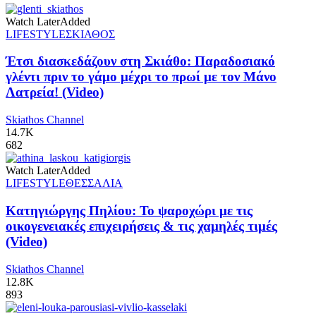
Watch Later
Added
LIFESTYLE
ΣΚΙΑΘΟΣ
Έτσι διασκεδάζουν στη Σκιάθο: Παραδοσιακό
γλέντι πριν το γάμο μέχρι το πρωί με τον Μάνο
Λατρεία! (Video)
Skiathos Channel
14.7K
682
Watch Later
Added
LIFESTYLE
ΘΕΣΣΑΛΙΑ
Κατηγιώργης Πηλίου: Το ψαροχώρι με τις
οικογενειακές επιχειρήσεις & τις χαμηλές τιμές
(Video)
Skiathos Channel
12.8K
893