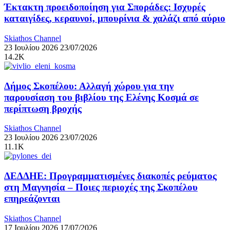
Έκτακτη προειδοποίηση για Σποράδες: Ισχυρές
καταιγίδες, κεραυνοί, μπουρίνια & χαλάζι από αύριο
Skiathos Channel
23 Ιουλίου 2026
23/07/2026
14.2K
Δήμος Σκοπέλου: Αλλαγή χώρου για την
παρουσίαση του βιβλίου της Ελένης Κοσμά σε
περίπτωση βροχής
Skiathos Channel
23 Ιουλίου 2026
23/07/2026
11.1K
ΔΕΔΔΗΕ: Προγραμματισμένες διακοπές ρεύματος
στη Μαγνησία – Ποιες περιοχές της Σκοπέλου
επηρεάζονται
Skiathos Channel
17 Ιουλίου 2026
17/07/2026