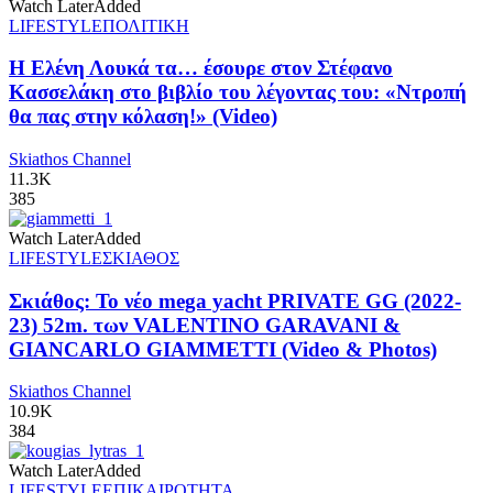
Watch Later
Added
LIFESTYLE
ΠΟΛΙΤΙΚΗ
Η Ελένη Λουκά τα… έσουρε στον Στέφανο
Κασσελάκη στο βιβλίο του λέγοντας του: «Ντροπή
θα πας στην κόλαση!» (Video)
Skiathos Channel
11.3K
385
Watch Later
Added
LIFESTYLE
ΣΚΙΑΘΟΣ
Σκιάθος: Το νέο mega yacht PRIVATE GG (2022-
23) 52m. των VALENTINO GARAVANI &
GIANCARLO GIAMMETTI (Video & Photos)
Skiathos Channel
10.9K
384
Watch Later
Added
LIFESTYLE
ΕΠΙΚΑΙΡΟΤΗΤΑ