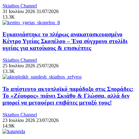
Skiathos Channel
31 Ιουλίου 2026
31/07/2026
13.3K
Εγκαινιάστηκε το πλήρως ανακατασκευασμένο
Κέντρο Υγείας Σκοπέλου – Ένα σύγχρονο στολίδι
υγείας για κατοίκους & επισκέπτες
Skiathos Channel
25 Ιουλίου 2026
25/07/2026
13.3K
Το απίστευτο ακτοπλοϊκό παράδοξο στις Σποράδες:
Το «Ζέφυρος» πιάνει Σκιάθο & Γλώσσα, αλλά δεν
μπορεί να μεταφέρει επιβάτες μεταξύ τους!
Skiathos Channel
23 Ιουλίου 2026
23/07/2026
14.9K