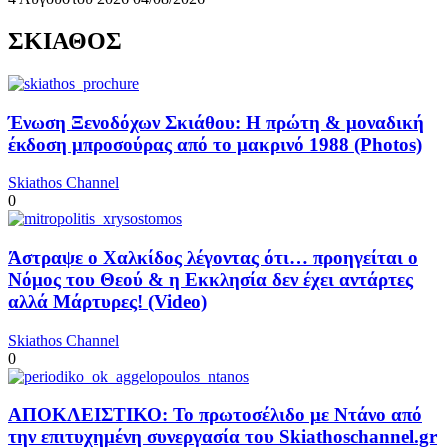
ΣΚΙΑΘΟΣ
Ένωση Ξενοδόχων Σκιάθου: Η πρώτη & μοναδική
έκδοση μπροσούρας από το μακρινό 1988 (Photos)
Skiathos Channel
0
Άστραψε ο Χαλκίδος λέγοντας ότι… προηγείται ο
Νόμος του Θεού & η Εκκλησία δεν έχει αντάρτες
αλλά Μάρτυρες! (Video)
Skiathos Channel
0
ΑΠΟΚΛΕΙΣΤΙΚΟ: Το πρωτοσέλιδο με Ντάνο από
την επιτυχημένη συνεργασία του Skiathoschannel.gr