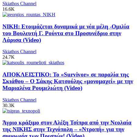
Skiathos Channel
16.6K
ΝΙΚΗ: Ετοιμάζεται δυναμικά με νέα μέλη -Ομιλία
του Βουλευτή Γ. Ρούντα στο Προσυνέδριο στην
Λάρισα (Video)
Skiathos Channel
24.7K
ΑΠΟΚΛΕΙΣΤΙΚΟ: Το «Survivor» σε παραλία της
Σκιάθου – Ο Σάκης Κατσούλης «μονομαχεί» με την
Μαριαλένα Ρουμελιώτη (Video)
Skiathos Channel
30.3K
Άγριο κράξιμο στον Αλέξη Τσίπρα από την Νεολαία
της ΝΙΚΗΣ στην Τεχνόπολη – «Ντροπή» για την
συμφωνία των Πρεσπών! (Video)