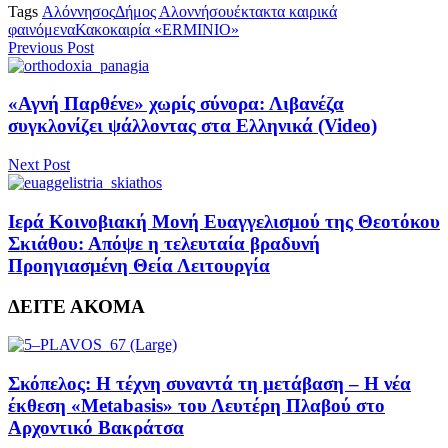
Tags
Αλόννησος
Δήμος Αλοννήσου
έκτακτα καιρικά
φαινόμενα
Κακοκαιρία «ERMINIO»
Previous Post
«Αγνή Παρθένε» χωρίς σύνορα: Λιβανέζα
συγκλονίζει ψάλλοντας στα Ελληνικά (Video)
Next Post
Ιερά Κοινοβιακή Μονή Ευαγγελισμού της Θεοτόκου
Σκιάθου: Απόψε η τελευταία βραδυνή
Προηγιασμένη Θεία Λειτουργία
ΔΕΙΤΕ ΑΚΟΜΑ
Σκόπελος: Η τέχνη συναντά τη μετάβαση – Η νέα
έκθεση «Metabasis» του Λευτέρη Πλαβού στο
Αρχοντικό Βακράτσα