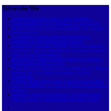
Τελευταία Νέα
Άγρια συμπλοκή στη Σκιάθο με πέντε συλλήψεις –
Τραυματίας 49χρονος, στο Αυτόφωρο οι εμπλεκόμενοι
Ξέσπασμα Χαλκιά μπροστά στα αποκαΐδια: «Δεν αγαπούν
αυτόν τον τόπο»
«Χριστιανός» ή επικοινωνιακό αφήγημα; Έντονες
αντιδράσεις για την υπόθεση της Βρετανίδας
Αποκάλυψη Τσιμπιδάρου (ΝΙΚΗ): «Έπεσε στη φάκα της
τσιμπίδας» – Σκληρή παρέμβαση για το μεταναστευτικό &
αιχμές για την εθνική ασφάλεια
Πολύ υψηλός κίνδυνος πυρκαγιάς (κατηγορία κινδύνου 4)
για αύριο Τετάρτη 05 Αυγούστου
Μαρία Μενούνος: Συγκλονιστικό προσκύνημα στην Τήνο με
την κόρη της – «Αν ο Θεός δεν υπάρχει, τότε όλα
επιτρέπονται»
ΑΠΟΚΛΕΙΣΤΙΚΟ: Στη Σκιάθο το υπερπολυτελές sailing
yacht «XASTERIA» του εφοπλιστή Νικόλα Λαιμού (Videos
& Photos)
Ο Μιχάλης Μητρούσης αποκαλύπτει τον αγαπημένο του
τόπο στο Πήλιο: «Ο Λαύκος είναι ένας τόπος με ψυχή»