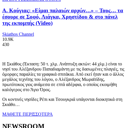
Α. Κούγιας: «Είμαι παλαιών αρχών…» – Τους… τα
έσουρε σε Σοφό, Λιάγκα, Χρηστίδου & στο πάνελ
της εκπομπής (Video)
Skiathos Channel
10.9K
430
Η Σκιάθος (Έκταση: 50 τ. χλμ. Ανάπτυξη ακτών: 44 χλμ.) είναι το
νησί του Αλέξανδρου Παπαδιαμάντη με τις δασωμένες πλαγιές, τις
όμορφες παραλίες τα γραφικά σπιτάκια. Από εκεί ήταν και ο άλλος
μεγάλος τεχνίτης του λόγου, ο Αλέξανδρος Μωραϊτίδης,
πρωτότοκος γιος ανάμεσα σε επτά αδέρφια, ο οποίος εκοιμήθη
καλόγερος στο Άγιο Όρος.
Οι κοντινές νησίδες Ρέπι και Τσουγκριά υπάγονται διοικητικά στη
Σκιάθο…
ΜΑΘΕΤΕ ΠΕΡΙΣΣΟΤΕΡΑ
NEWSROOM