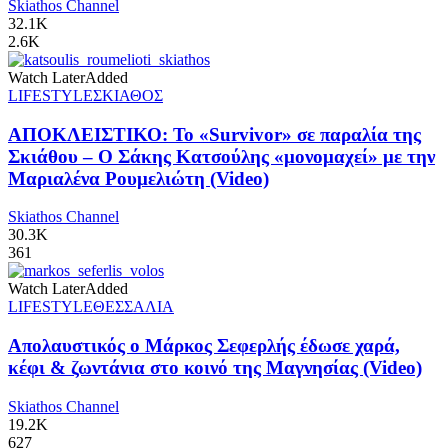
Skiathos Channel
32.1K
2.6K
Watch Later
Added
LIFESTYLE
ΣΚΙΑΘΟΣ
ΑΠΟΚΛΕΙΣΤΙΚΟ: Το «Survivor» σε παραλία της
Σκιάθου – Ο Σάκης Κατσούλης «μονομαχεί» με την
Μαριαλένα Ρουμελιώτη (Video)
Skiathos Channel
30.3K
361
Watch Later
Added
LIFESTYLE
ΘΕΣΣΑΛΙΑ
Απολαυστικός ο Μάρκος Σεφερλής έδωσε χαρά,
κέφι & ζωντάνια στο κοινό της Μαγνησίας (Video)
Skiathos Channel
19.2K
627