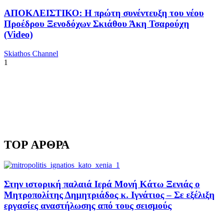
ΑΠΟΚΛΕΙΣΤΙΚΟ: Η πρώτη συνέντευξη του νέου
Προέδρου Ξενοδόχων Σκιάθου Άκη Τσαρούχη
(Video)
Skiathos Channel
1
TOP ΑΡΘΡΑ
Στην ιστορική παλαιά Ιερά Μονή Κάτω Ξενιάς ο
Μητροπολίτης Δημητριάδος κ. Ιγνάτιος – Σε εξέλιξη
εργασίες αναστήλωσης από τους σεισμούς